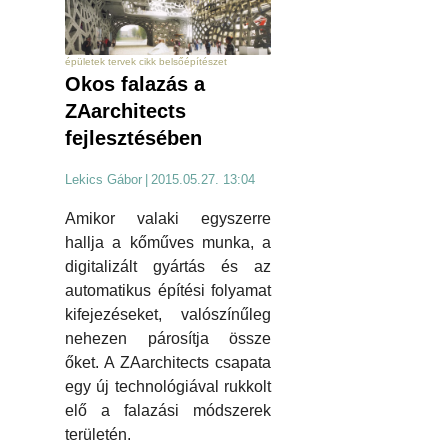
épületek tervek cikk belsőépítészet
Okos falazás a
ZAarchitects
fejlesztésében
Lekics Gábor
|
2015.05.27. 13:04
Amikor valaki egyszerre
hallja a kőműves munka, a
digitalizált gyártás és az
automatikus építési folyamat
kifejezéseket, valószínűleg
nehezen párosítja össze
őket. A ZAarchitects csapata
egy új technológiával rukkolt
elő a falazási módszerek
területén.