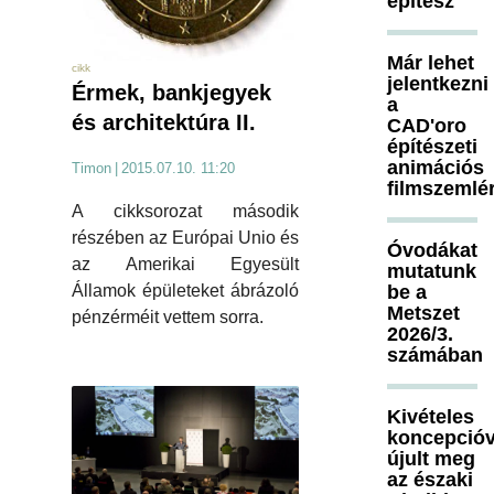
építész
Már lehet
cikk
jelentkezni
Érmek, bankjegyek
a
és architektúra II.
CAD'oro
építészeti
animációs
Timon
|
2015.07.10. 11:20
filmszemlé
A cikksorozat második
részében az Európai Unio és
Óvodákat
az Amerikai Egyesült
mutatunk
be a
Államok épületeket ábrázoló
Metszet
pénzérméit vettem sorra.
2026/3.
számában
Kivételes
koncepcióv
újult meg
az északi