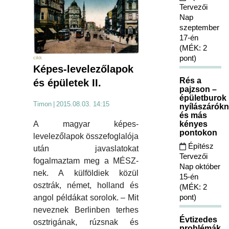
Tervezői
Nap
szeptember
17-én
(MÉK: 2
pont)
cikk
Képes-levelezőlapok
Rés a
és épületek II.
pajzson –
épületburok
Timon
|
2015.08.03. 14:15
nyílászárókn
és más
A magyar képes-
kényes
pontokon
levelezőlapok összefoglalója
Építész
után javaslatokat
Tervezői
fogalmaztam meg a MÉSZ-
Nap október
nek. A külföldiek közül
15-én
osztrák, német, holland és
(MÉK: 2
pont)
angol példákat sorolok. – Mit
neveznek Berlinben terhes
Évtizedes
osztrigának, rúzsnak és
problémák