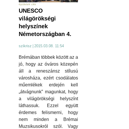
épületek cikk
UNESCO
világörökségi
helyszínek
Németországban 4.
szikrisz
|
2015.03.08. 11:54
Brémában többek között az a
jó, hogy az óváros közepén
áll a reneszánsz stílusú
városháza, ezért csodálatos
műemlékek erdején kell
„átvágnunk” magunkat, hogy
a világörökségi helyszínt
láthassuk. Ezzel együtt
érdemes felismerni, hogy
nem minden a Brémai
Muzsikusokról szól. Vagy