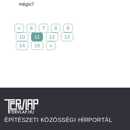
mégis?
«
6
7
8
9
10
11
12
13
14
15
»
ÉPÍTÉSZETI KÖZÖSSÉGI HÍRPORTÁL