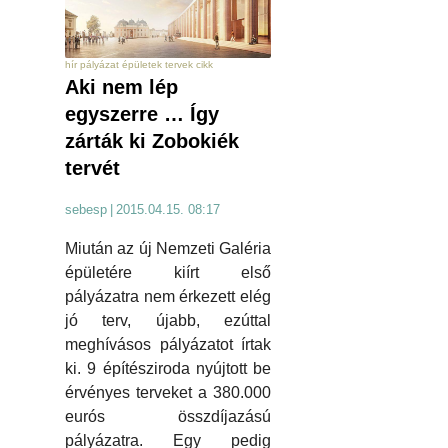
hír pályázat épületek tervek cikk
Aki nem lép
egyszerre … Így
zárták ki Zobokiék
tervét
sebesp
|
2015.04.15. 08:17
Miután az új Nemzeti Galéria
épületére kiírt első
pályázatra nem érkezett elég
jó terv, újabb, ezúttal
meghívásos pályázatot írtak
ki. 9 építésziroda nyújtott be
érvényes terveket a 380.000
eurós összdíjazású
pályázatra. Egy pedig