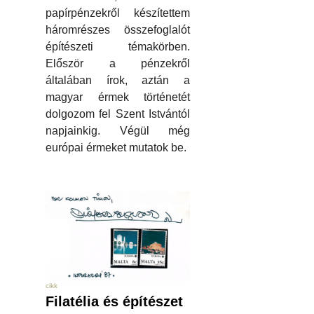
papírpénzekről készítettem
háromrészes összefoglalót
építészeti témakörben.
Először a pénzekről
általában írok, aztán a
magyar érmek történetét
dolgozom fel Szent Istvántól
napjainkig. Végül még
európai érmeket mutatok be.
cikk
Filatélia és építészet