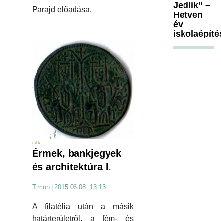
Jedlik” –
Parajd előadása.
Hetven
év
iskolaépíté
cikk
Érmek, bankjegyek
és architektúra I.
Timon
|
2015.06.08. 13:13
A filatélia után a másik
határterületről, a fém- és