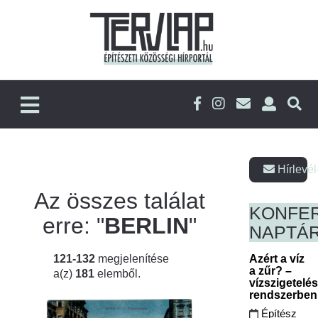
Hírlevél
Az összes találat
KONFE
erre: "
BERLIN
"
NAPTÁ
121-132
megjelenítése
Azért a víz
a zűr? –
a(z)
181
elemből.
vízszigetelé
rendszerbe
Építész