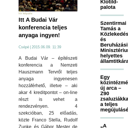
Klotild-
palota
hír képzés
Itt A Budai Vár
Szentirmai
konferencia teljes
Tamás a
Közlekedés
anyaga ingyen!
és
Beruházási
Csépé
|
2015.06.09. 11:39
Minisztéri
helyettes
A Budai Vár – építészeti
államtitkár
konferencia a Nemzeti
Hauszmann Tervről teljes
Egy
anyaga ingyenesen
közintézm
hozzáférhető, illetve – aki
új arca –
akar 4 kreditpontot – on-line
Z90
zsaluziákka
részt is vehet a
a teljes
rendezvényen. 4
megújulásé
szekcióban, 25 előadás,
közte Franco Stella, Rudolf
„A
Zunke és Gábor Mester de