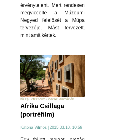
érvénytelent. Mert rendesen
megviccelte a Múzeumi
Negyed felelősét a Müpa
tervezője. Mást tervezett,
mint amit kértek.
hír épületek tervek videók, animációk
Afrika Csillaga
(portréfilm)
Katona Vilmos
|
2015.03.18. 10:59
Egy fejlett nyugati ország