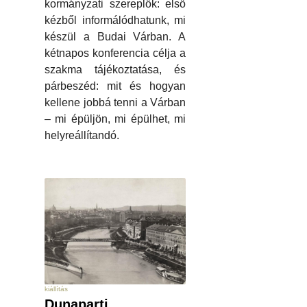
kormányzati szereplők: első
kézből informálódhatunk, mi
készül a Budai Várban. A
kétnapos konferencia célja a
szakma tájékoztatása, és
párbeszéd: mit és hogyan
kellene jobbá tenni a Várban
– mi épüljön, mi épülhet, mi
helyreállítandó.
kiállítás
Dunaparti