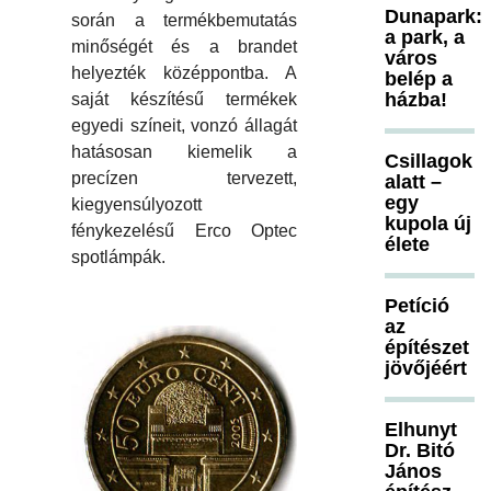
Dunapark:
során a termékbemutatás
a park, a
minőségét és a brandet
város
helyezték középpontba. A
belép a
házba!
saját készítésű termékek
egyedi színeit, vonzó állagát
hatásosan kiemelik a
Csillagok
precízen tervezett,
alatt –
egy
kiegyensúlyozott
kupola új
fénykezelésű Erco Optec
élete
spotlámpák.
Petíció
az
építészet
jövőjéért
Elhunyt
Dr. Bitó
János