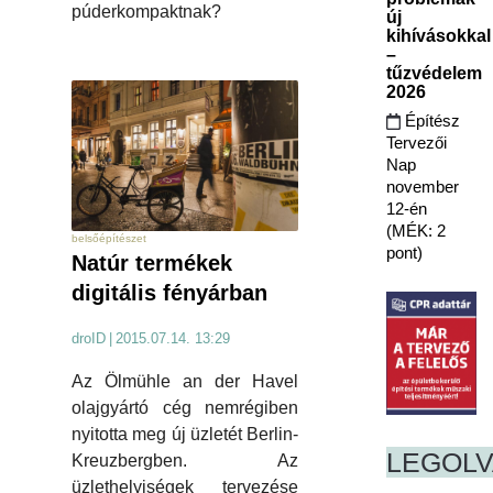
púderkompaktnak?
új
kihívásokkal
–
tűzvédelem
2026
Építész
Tervezői
Nap
november
12-én
(MÉK: 2
belsőépítészet
pont)
Natúr termékek
digitális fényárban
droID
|
2015.07.14. 13:29
Az Ölmühle an der Havel
olajgyártó cég nemrégiben
nyitotta meg új üzletét Berlin-
LEGOL
Kreuzbergben. Az
üzlethelyiségek tervezése