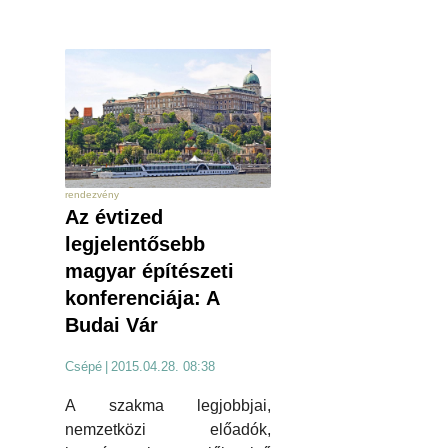
rendezvény
Az évtized
legjelentősebb
magyar építészeti
konferenciája: A
Budai Vár
Csépé
|
2015.04.28. 08:38
A szakma legjobbjai,
nemzetközi előadók,