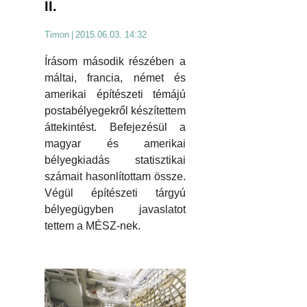
II.
Timon
|
2015.06.03. 14:32
Írásom második részében a
máltai, francia, német és
amerikai építészeti témájú
postabélyegekről készítettem
áttekintést. Befejezésül a
magyar és amerikai
bélyegkiadás statisztikai
számait hasonlítottam össze.
Végül építészeti tárgyú
bélyegügyben javaslatot
tettem a MÉSZ-nek.