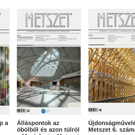
p a
Álláspontok az
Újdonságművelé
öbölből és azon túlról
Metszet 6. szá