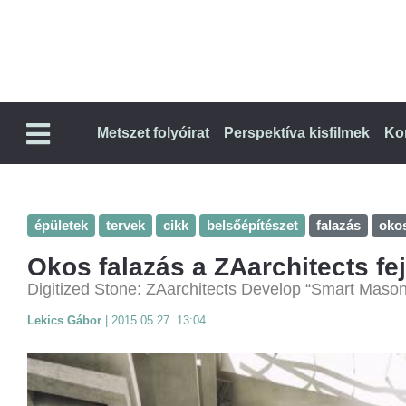
Metszet folyóirat
Perspektíva kisfilmek
Ko
épületek
tervek
cikk
belsőépítészet
falazás
oko
Okos falazás a ZAarchitects fe
Digitized Stone: ZAarchitects Develop “Smart Mason
Lekics Gábor
|
2015.05.27. 13:04