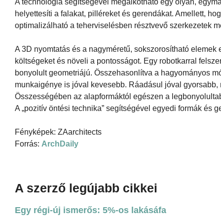
A technológia segítségével megalkotható egy olyan, egymás
helyettesíti a falakat, pilléreket és gerendákat. Amellett, h
optimalizálható a teherviselésben résztvevő szerkezetek 
A 3D nyomtatás és a nagyméretű, sokszorosítható elemek e
költségeket és növeli a pontosságot. Egy robotkarral felsze
bonyolult geometriájú. Összehasonlítva a hagyományos mó
munkaigénye is jóval kevesebb. Ráadásul jóval gyorsabb, m
Összességében az alapformáktól egészen a legbonyolultabba
A „pozitív öntési technika” segítségével egyedi formák és g
Fényképek: ZAarchitects
Forrás:
ArchDaily
A szerző legújabb cikkei
Egy régi-új ismerős: 5%-os lakásáfa