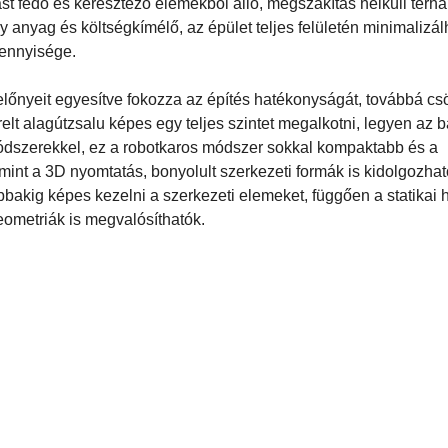
t fedő és keresztező elemekből álló, megszakítás nélküli térhá
ogy anyag és költségkímélő, az épület teljes felületén minimalizá
mennyisége.
lőnyeit egyesítve fokozza az építés hatékonyságát, továbbá cs
relt alagútzsalu képes egy teljes szintet megalkotni, legyen az 
dszerekkel, ez a robotkaros módszer sokkal kompaktabb és a
int a 3D nyomtatás, bonyolult szerkezeti formák is kidolgozhat
kig képes kezelni a szerkezeti elemeket, függően a statikai h
eometriák is megvalósíthatók.