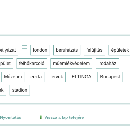
pályázat
london
beruházás
felújítás
épületek
pület
felhőkarcoló
műemlékvédelem
irodaház
Múzeum
eecfa
tervek
ELTINGA
Budapest
ék
stadion
Nyomtatás
Vissza a lap tetejére