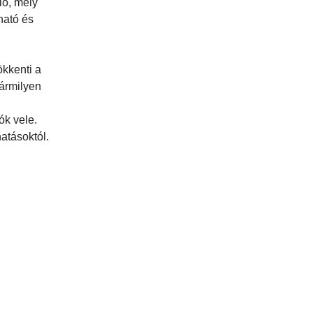
ló, mely
lható és
ökkenti a
bármilyen
ók vele.
atásoktól.