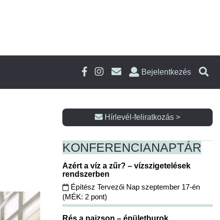
Bejelentkezés
Hírlevél-feliratkozás >
KONFERENCIA
NAPTÁR
Azért a víz a zűr? – vízszigetelések
rendszerben
Építész Tervezői Nap szeptember 17-én
(MÉK: 2 pont)
Rés a pajzson – épületburok