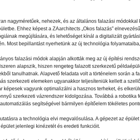
an nagyméretűek, nehezek, és az általános falazási módokkal k
pületbe. Ehhez képest a ZAarchitects „Okos falazás” elnevezésű
giáinak megújítására, és lehetőséget kínál a digitalizált gyártás
. Most bepillantást nyerhetünk az új technológia folyamataiba
yos falazási módok alapján alkották meg az új építési rendsze
ódszeren alapszik, hiszen rengeteg falazott szerkezetű példaépül
ől tanulhatnak. Alapvető feladata volt a történelem során a fa
ás szerkezeti elemeken ugyanakkor teljesíteniük kellett a szell
r képesek vagyunk optimalizálni a hasznos terheket, és elkerül
 könnyű szerkezeti vázrendszer kidolgozása. Továbbá a robotika 
az automatizálás segítségével bármilyen építőelem tökéletes pon
tatásra a technológia elvi megvalósulása. A gépezet az épület
let jelenlegi kinézetét és eredeti funkcióit.