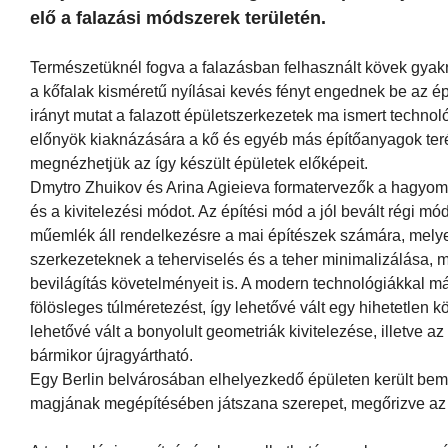
elő a falazási módszerek területén.
Természetüknél fogva a falazásban felhasznált kövek gyakr
a kőfalak kisméretű nyílásai kevés fényt engednek be az é
irányt mutat a falazott épületszerkezetek ma ismert technoló
előnyök kiaknázására a kő és egyéb más építőanyagok terén
megnézhetjük az így készült épületek előképeit.
Dmytro Zhuikov és Arina Agieieva formatervezők a hagyomán
és a kivitelezési módot. Az építési mód a jól bevált régi m
műemlék áll rendelkezésre a mai építészek számára, melyekb
szerkezeteknek a teherviselés és a teher minimalizálása, m
bevilágítás követelményeit is. A modern technológiákkal má
fölösleges túlméretezést, így lehetővé vált egy hihetetlen
lehetővé vált a bonyolult geometriák kivitelezése, illetve 
bármikor újragyártható.
Egy Berlin belvárosában elhelyezkedő épületen került bemu
magjának megépítésében játszana szerepet, megőrizve az épü