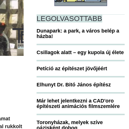
LEGOLVASOTTABB
Dunapark: a park, a város belép a
házba!
Csillagok alatt – egy kupola új élete
Petíció az építészet jövőjéért
Elhunyt Dr. Bitó János építész
Már lehet jelentkezni a CAD'oro
építészeti animációs filmszemlére
yamat
Toronyházak, melyek szíve
l rukkolt
oázisként dobog