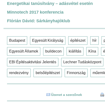
Energetikai tanúsítvány – adásvétel esetén
Minnotech 2017 konferencia
Flórián Dávid: Sárkányhajóklub
Budapest
Egyesült Királyság
építészet
hír
Egyesült Államok
buildecon
kiállítás
Kína
é
EBI Építésaktivitási Jelentés
Lechner Tudásközpont
rendezvény
belsőépítészet
Finnország
műeml
Üzenet a szerzőnek