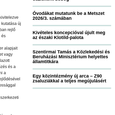
Óvodákat mutatunk be a Metszet
ivitelezve
2026/3. számában
 kutatása új
ban rejlő
Kivételes koncepcióval újult meg
, és
az északi Klotild-palota
r alapjait
Szentirmai Tamás a Közlekedési és
et vagy
Beruházási Minisztérium helyettes
lazott
államtitkára
őzés és a
ni a
Egy közintézmény új arca – Z90
fejlődésével
zsaluziákkal a teljes megújulásért
tossággal
 szerkezeti