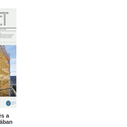
s a
mában