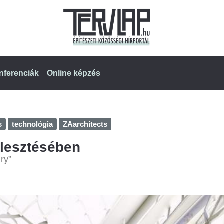
nferenciák
Online képzés
s
technológia
ZAarchitects
jlesztésében
ry”