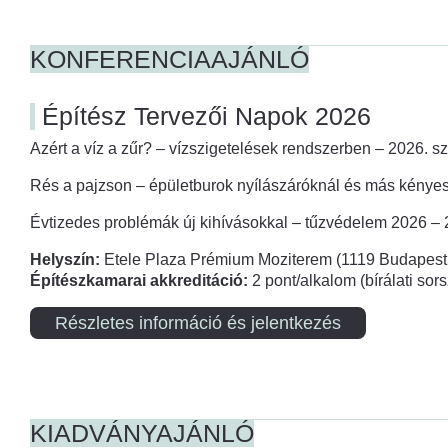
KONFERENCIAAJÁNLÓ
Építész Tervezői Napok 2026
Azért a víz a zűr? – vízszigetelések rendszerben – 2026. s
Rés a pajzson – épületburok nyílászáróknál és más kényes
Évtizedes problémák új kihívásokkal – tűzvédelem 2026 –
Helyszín:
Etele Plaza Prémium Moziterem (1119 Budapest,
Építészkamarai akkreditáció:
2 pont/alkalom (bírálati so
Részletes információ és jelentkezés
KIADVÁNYAJÁNLÓ