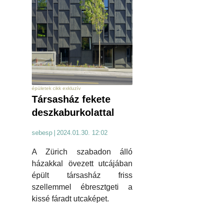
épületek cikk exkluzív
Társasház fekete
deszkaburkolattal
sebesp
|
2024.01.30. 12:02
A Zürich szabadon álló
házakkal övezett utcájában
épült társasház friss
szellemmel ébresztgeti a
kissé fáradt utcaképet.