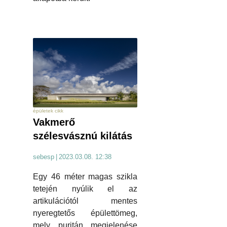
épületek cikk
Vakmerő
szélesvásznú kilátás
sebesp
|
2023.03.08. 12:38
Egy 46 méter magas szikla
tetején nyúlik el az
artikulációtól mentes
nyeregtetős épülettömeg,
mely puritán megjelenése