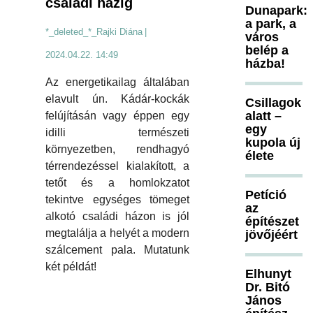
családi házig
Dunapark:
a park, a
*_deleted_*_Rajki Diána
|
város
belép a
2024.04.22. 14:49
házba!
Az energetikailag általában
elavult ún. Kádár-kockák
Csillagok
alatt –
felújításán vagy éppen egy
egy
idilli természeti
kupola új
környezetben, rendhagyó
élete
térrendezéssel kialakított, a
tetőt és a homlokzatot
Petíció
tekintve egységes tömeget
az
alkotó családi házon is jól
építészet
megtalálja a helyét a modern
jövőjéért
szálcement pala. Mutatunk
két példát!
Elhunyt
Dr. Bitó
János