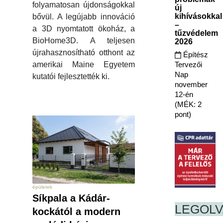
folyamatosan újdonságokkal
új
kihívásokkal
bővül. A legújabb innováció
–
a 3D nyomtatott ökoház, a
tűzvédelem
BioHome3D. A teljesen
2026
újrahasznosítható otthont az
Építész
Tervezői
amerikai Maine Egyetem
Nap
kutatói fejlesztették ki.
november
12-én
(MÉK: 2
pont)
épületek
Síkpala a Kádár-
LEGOL
kockától a modern