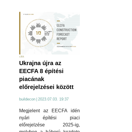
cikk
Ukrajna újra az
EECFA 8 építési
piacának
előrejelzései között
buildecon
|
2023.07.03. 19:37
Megjelent az EECFA idén
nyári építési piaci
előrejelzése 2025-ig,
melyben a háború kezdete