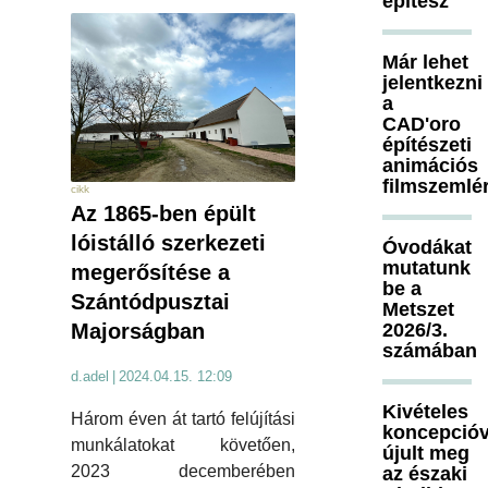
építész
Már lehet
jelentkezni
a
CAD'oro
építészeti
animációs
filmszemlé
cikk
Az 1865-ben épült
lóistálló szerkezeti
Óvodákat
mutatunk
megerősítése a
be a
Szántódpusztai
Metszet
Majorságban
2026/3.
számában
d.adel
|
2024.04.15. 12:09
Kivételes
Három éven át tartó felújítási
koncepcióv
munkálatokat követően,
újult meg
2023 decemberében
az északi