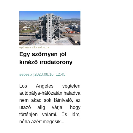
épületek cikk exkluzív
Egy szörnyen jól
kinéző irodatorony
sebesp
|
2023.08.16. 12:45
Los Angeles végtelen
autópálya-hálózatán haladva
nem akad sok látnivaló, az
utazó alig várja, hogy
történjen valami. És lám,
néha azért megesik...