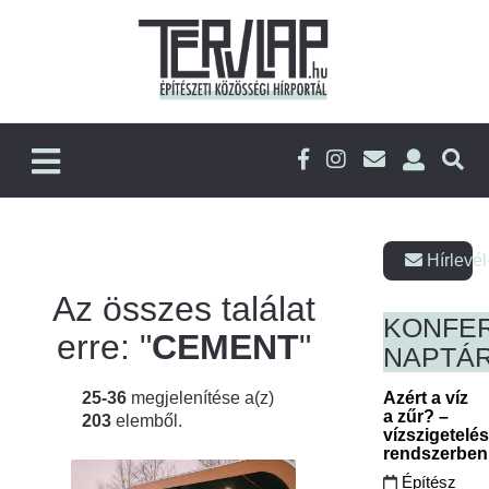
Hírlevél
Az összes találat
KONFE
erre: "
CEMENT
"
NAPTÁ
25-36
megjelenítése a(z)
Azért a víz
a zűr? –
203
elemből.
vízszigetelé
rendszerbe
Építész