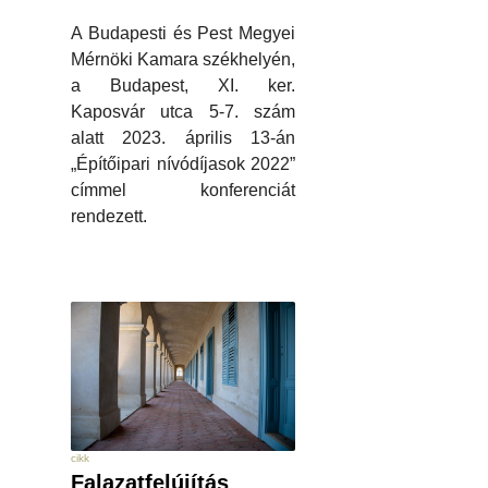
A Budapesti és Pest Megyei
Mérnöki Kamara székhelyén,
a Budapest, XI. ker.
Kaposvár utca 5-7. szám
alatt 2023. április 13-án
„Építőipari nívódíjasok 2022”
címmel konferenciát
rendezett.
cikk
Falazatfelújítás