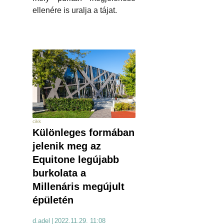
ellenére is uralja a tájat.
cikk
Különleges formában
jelenik meg az
Equitone legújabb
burkolata a
Millenáris megújult
épületén
d.adel
|
2022.11.29. 11:08