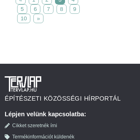
5
6
7
8
9
10
»
ÉPÍTÉSZETI KÖZÖSSÉGI HÍRPORTÁL
Lépjen velünk kapcsolatba:
Cikket szeretnék írni
Termékinformációt küldenék