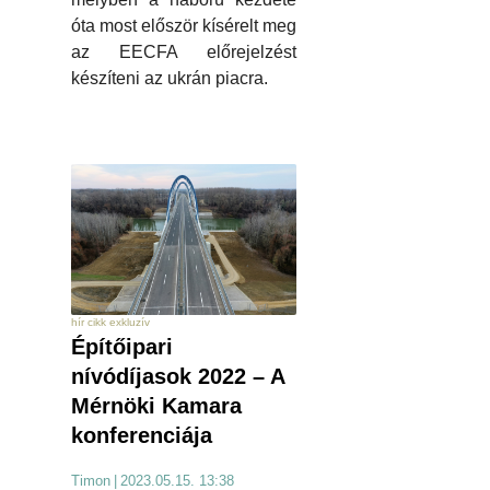
óta most először kísérelt meg
az EECFA előrejelzést
készíteni az ukrán piacra.
hír cikk exkluzív
Építőipari
nívódíjasok 2022 – A
Mérnöki Kamara
konferenciája
Timon
|
2023.05.15. 13:38