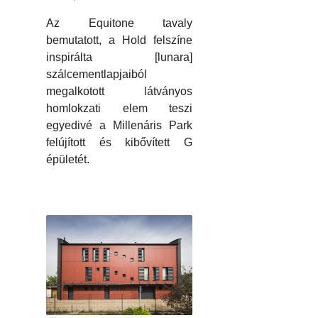
Az Equitone tavaly
bemutatott, a Hold felszíne
inspirálta [lunara]
szálcementlapjaiból
megalkotott látványos
homlokzati elem teszi
egyedivé a Millenáris Park
felújított és kibővített G
épületét.