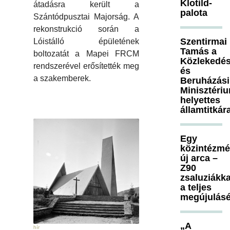
Klotild-
átadásra került a
palota
Szántódpusztai Majorság. A
rekonstrukció során a
Szentirmai
Lóistálló épületének
Tamás a
boltozatát a Mapei FRCM
Közlekedés
rendszerével erősítették meg
és
a szakemberek.
Beruházási
Minisztéri
helyettes
államtitkár
Egy
közintézm
új arca –
Z90
zsaluziákka
a teljes
megújulásé
„A
hír