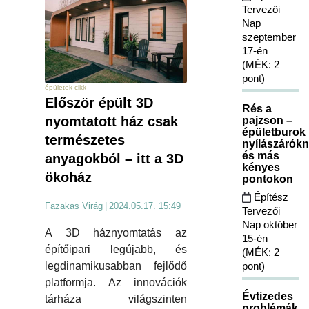
Tervezői
Nap
szeptember
17-én
(MÉK: 2
pont)
épületek cikk
Először épült 3D
Rés a
nyomtatott ház csak
pajzson –
épületburok
természetes
nyílászárókn
és más
anyagokból – itt a 3D
kényes
ökoház
pontokon
Építész
Fazakas Virág
|
2024.05.17. 15:49
Tervezői
Nap október
A 3D háznyomtatás az
15-én
építőipari legújabb, és
(MÉK: 2
pont)
legdinamikusabban fejlődő
platformja. Az innovációk
Évtizedes
tárháza világszinten
problémák