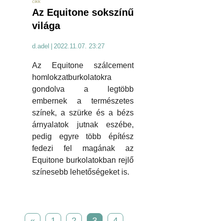
cikk
Az Equitone sokszínű
világa
d.adel
|
2022.11.07. 23:27
Az Equitone szálcement
homlokzatburkolatokra
gondolva a legtöbb
embernek a természetes
színek, a szürke és a bézs
árnyalatok jutnak eszébe,
pedig egyre több építész
fedezi fel magának az
Equitone burkolatokban rejlő
színesebb lehetőségeket is.
«
1
2
3
4