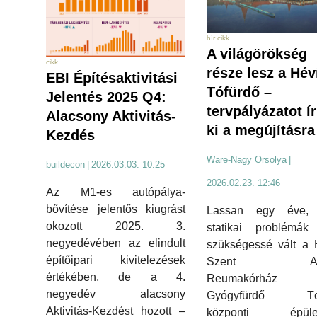
hír cikk
A világörökség
cikk
része lesz a Hév
EBI Építésaktivitási
Tófürdő –
Jelentés 2025 Q4:
tervpályázatot í
Alacsony Aktivitás-
ki a megújításra
Kezdés
Ware-Nagy Orsolya
|
buildecon
|
2026.03.03. 10:25
2026.02.23. 12:46
Az M1-es autópálya-
bővítése jelentős kiugrást
Lassan egy éve,
okozott 2025. 3.
statikai problémák 
negyedévében az elindult
szükségessé vált a 
építőipari kivitelezések
Szent And
értékében, de a 4.
Reumakórház
negyedév alacsony
Gyógyfürdő Tóf
Aktivitás-Kezdést hozott –
központi épület