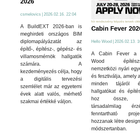
2026
csmelovics
|
2026.02.16. 22:04
hír rendezvény képzés tervek cikk
A BuildEXT 2026-ban is
Cabin Fever 202
meghirdeti országos BIM
diplomapályázatát az
Hello Wood
|
2026.02.13. 1
építő-, építész-, gépész- és
A Cabin Fever a 
villamosmérnök hallgatók
Wood építészst
számára. A
nemzetközi nyári eg
kezdeményezés célja, hogy
és fesztiválja, amely 
a digitális tervezési
minden tájáról é
szemlélet már az egyetemi
hallgatókat és építé
évek alatt valós, mérhető
hoz össze, 
szakmai értékké váljon.
társadalmilag érzé
fenntartható projek
hozzanak létre design
módszertanban.