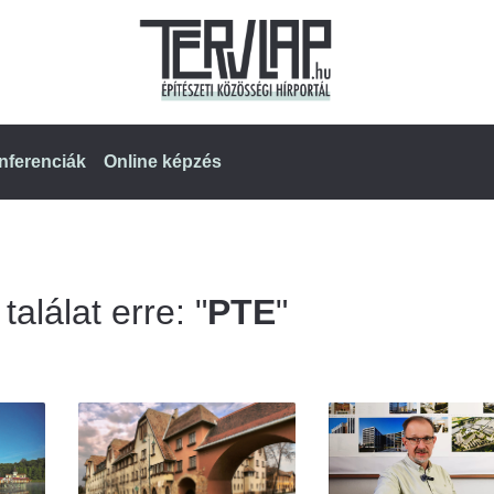
nferenciák
Online képzés
alálat erre: "
PTE
"