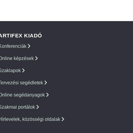
ARTIFEX KIADÓ
Konferenciák
Online képzések
Szaklapok
Tervezési segédletek
Online segédanyagok
Szakmai portálok
Hírlevelek, közösségi oldalak