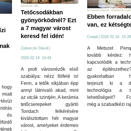
épületek cikk
hír tervek videók, animációk exkl
Tetőcsodákban
Ebben forradal
gyönyörködnél? Ezt
van, ez kétségt
a 7 magyar várost
ízi
keresd fel idén!
Csépé
|
2026.02.16. 15:28
rnak
A Metszet Persp
Zubreczki Dávid
|
tovább kérdez: 
2026.02.19. 14:44
kapcsolódik a techn
az építészeth
A profi városnézők első
gyakorlatban h
szabálya: nézz fölfelé is!
terjeszti ki a dig
Fenn, a tetők síkjában épp
 hogy
technológia a t
annyi látnivaló akad, mint
miatt
lehetőségeit? Fo
az utcák szintjén. A kerámia
Hévízi
még a szabadkézi ra
tetőcserepeket gyártó
rás
Tondach felkérésére
 és
kiválsztottam hét magyar
ürdő
várost, amelyeket érdemes
ének