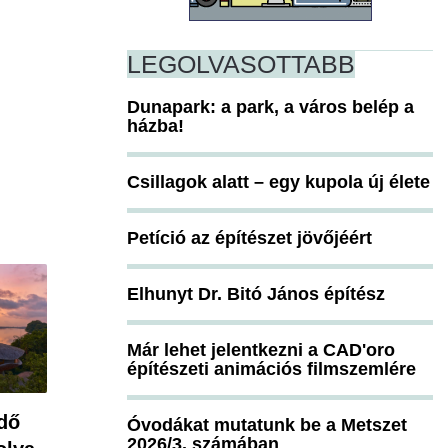
LEGOLVASOTTABB
Dunapark: a park, a város belép a
házba!
Csillagok alatt – egy kupola új élete
Petíció az építészet jövőjéért
Elhunyt Dr. Bitó János építész
Már lehet jelentkezni a CAD'oro
építészeti animációs filmszemlére
dő
Óvodákat mutatunk be a Metszet
2026/3. számában