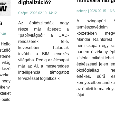
ritmusára hang
digitalizáció?
sebesp
|
2026.02.15. 16:3
Csépé
|
2026.02.10. 14:12
A szingapúri M
6
Az építészirodák nagy
természetvédelmi
része már átlépett a
körzetében megva
0:48
"papírvilágból" a CAD-
Mandai Rainforest 
rendszerek felé,
Hello
nem csupán egy szá
kevesebben haladtak
údió
hanem érzékeny épít
tovább, a BIM tervezés
yeteme
kísérlet: miként lehet
világába. Pedig az élcsapat
a világ
építészettel jelen le
már az AI, a mesterséges
rkező
ökológiailag ren
intelligencia támogatott
szeket
értékes, sűrű es
tervezéssel foglalkozik.
hogy
környezetben anélkü
keny,
az épített forma eln
teket
tájat.
-build