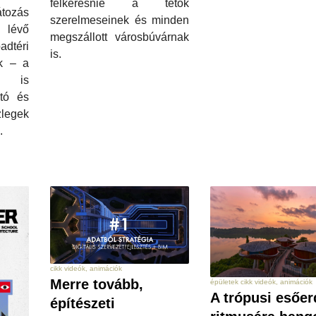
felkeresnie a tetők
tozás
szerelmeseinek és minden
 lévő
megszállott városbúvárnak
adtéri
is.
ik – a
g is
ytó és
egek
.
cikk videók, animációk
Merre tovább,
épületek cikk videók, animációk
A trópusi esőer
építészeti