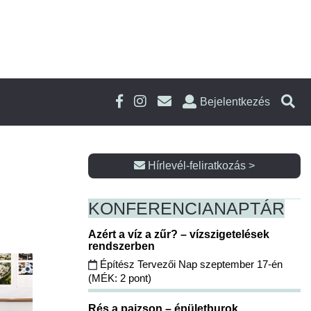
Bejelentkezés
Hírlevél-feliratkozás >
KONFERENCIA
NAPTÁR
Azért a víz a zűr? – vízszigetelések
rendszerben
Építész Tervezői Nap szeptember 17-én
(MÉK: 2 pont)
Rés a pajzson – épületburok