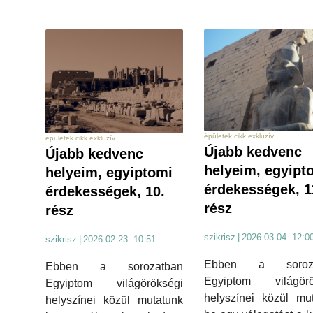
épületek cikk exkluzív
épületek cikk exkluzív
Újabb kedvenc
Újabb kedvenc
helyeim, egyipt
helyeim, egyiptomi
érdekességek, 1
érdekességek, 10.
rész
rész
szikrisz
|
2026.03.04. 12:0
szikrisz
|
2026.02.23. 10:51
Ebben a soroza
Ebben a sorozatban
Egyiptom világörö
Egyiptom világörökségi
helyszínei közül mu
helyszínei közül mutatunk