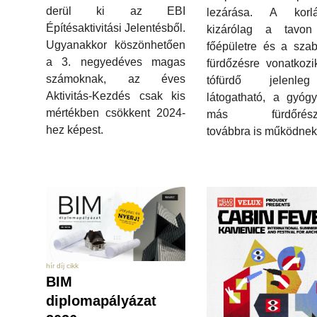
derül ki az EBI
lezárása. A korlá
Építésaktivitási Jelentésből.
kizárólag a tavon
Ugyanakkor köszönhetően
főépületre és a szab
a 3. negyedéves magas
fürdőzésre vonatkoz
számoknak, az éves
tófürdő jelenle
Aktivitás-Kezdés csak kis
látogatható, a gyóg
mértékben csökkent 2024-
más fürdőrészl
hez képest.
továbbra is működnek
hír díj cikk
BIM
diplomapályázat