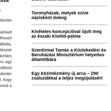
olva
4
Toronyházak, melyek szíve
oázisként dobog
andai
Kivételes koncepcióval újult meg
lósult
az északi Klotild-palota
Resort
lloda,
Szentirmai Tamás a Közlekedési és
észeti
Beruházási Minisztérium helyettes
 kortárs
államtitkára
nni egy
dkívül
Egy közintézmény új arca – Z90
őerdei
zsaluziákkal a teljes megújulásért
l, hogy
yomná a