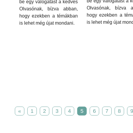
be egy válogatást a 
be egy válogatást a kedves
Olvasónak, bízva a
Olvasónak, bízva abban,
hogy ezekben a tém
hogy ezekben a témákban
is lehet még újat mon
is lehet még újat mondani.
«
1
2
3
4
5
6
7
8