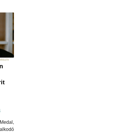
xkluzív
n
it
1
edal,
alkodó