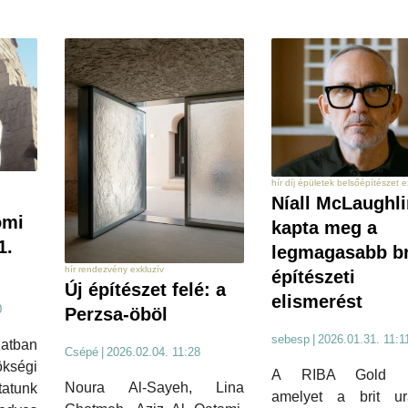
hír díj épületek belsőépítészet e
Níall McLaughli
omi
kapta meg a
1.
legmagasabb br
hír rendezvény exkluzív
építészeti
Új építészet felé: a
elismerést
0
Perzsa-öböl
sebesp
|
2026.01.31. 11:1
tban
Csépé
|
2026.02.04. 11:28
kségi
A RIBA Gold M
Noura Al-Sayeh, Lina
tatunk
amelyet a brit ur