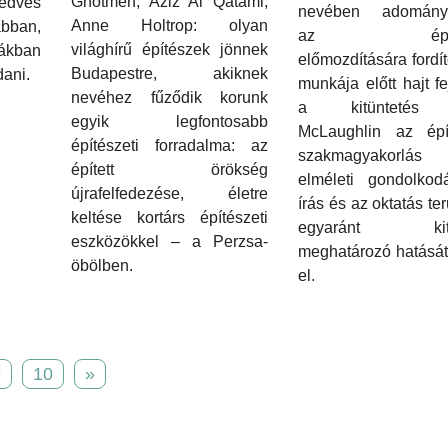
Ghotmeh, Aziz Al Qatami,
kedves
nevében adomány
Anne Holtrop: olyan
bban,
az építés
világhírű építészek jönnek
ákban
előmozdítására fordíto
Budapestre, akiknek
dani.
munkája előtt hajt fe
nevéhez fűződik korunk
a kitüntetés 
egyik legfontosabb
McLaughlin az épít
építészeti forradalma: az
szakmagyakorl
épített örökség
elméleti gondolkod
újrafelfedezése, életre
írás és az oktatás ter
keltése kortárs építészeti
egyaránt kite
eszközökkel – a Perzsa-
meghatározó hatását
öbölben.
el.
9
10
»