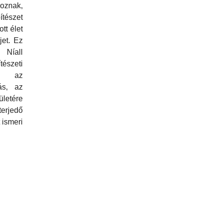
oznak,
zet
tt élet
jet. Ez
Níall
észeti
ás az
ás, az
ületére
rjedő
 ismeri