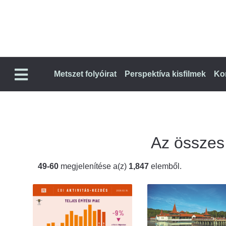
Metszet folyóirat
Perspektíva kisfilmek
Ko
Az összes t
49-60
megjelenítése a(z)
1,847
elemből.