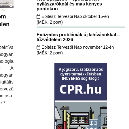
nyílászáróknál és más kényes
pontokon
uzív
om
Építész Tervezői Nap október 15-én
(MÉK: 2 pont)
elen
Évtizedes problémák új kihívásokkal –
tűzvédelem 2026
Építész Tervezői Nap november 12-én
ektíva
(MÉK: 2 pont)
hogyan
ológia
ez? A
ogyan
itális
ervező
ntos-e
jz?