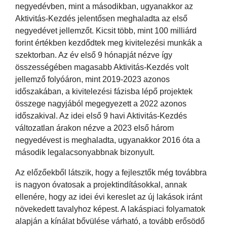
negyedévben, mint a másodikban, ugyanakkor az
Aktivitás-Kezdés jelentősen meghaladta az első
negyedévet jellemzőt. Kicsit több, mint 100 milliárd
forint értékben kezdődtek meg kivitelezési munkák a
szektorban. Az év első 9 hónapját nézve így
összességében magasabb Aktivitás-Kezdés volt
jellemző folyóáron, mint 2019-2023 azonos
időszakában, a kivitelezési fázisba lépő projektek
összege nagyjából megegyezett a 2022 azonos
időszakival. Az idei első 9 havi Aktivitás-Kezdés
változatlan árakon nézve a 2023 első három
negyedévest is meghaladta, ugyanakkor 2016 óta a
második legalacsonyabbnak bizonyult.
Az előzőekből látszik, hogy a fejlesztők még továbbra
is nagyon óvatosak a projektindításokkal, annak
ellenére, hogy az idei évi kereslet az új lakások iránt
növekedett tavalyhoz képest. A lakáspiaci folyamatok
alapján a kínálat bővülése várható, a tovább erősödő