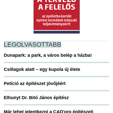
LEGOLVASOTTABB
Dunapark: a park, a város belép a házba!
Csillagok alatt – egy kupola új élete
Petíció az építészet jövőjéért
Elhunyt Dr. Bitó János építész
Már lehet jelentkezni a CAD'oro építészeti