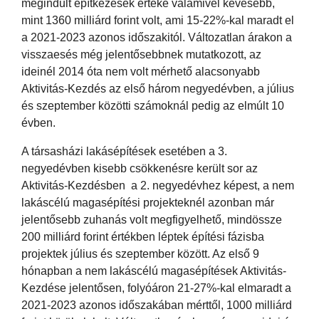
megindult építkezések értéke valamivel kevesebb,
mint 1360 milliárd forint volt, ami 15-22%-kal maradt el
a 2021-2023 azonos időszakitól. Változatlan árakon a
visszaesés még jelentősebbnek mutatkozott, az
ideinél 2014 óta nem volt mérhető alacsonyabb
Aktivitás-Kezdés az első három negyedévben, a július
és szeptember közötti számoknál pedig az elmúlt 10
évben.
A társasházi lakásépítések esetében a 3.
negyedévben kisebb csökkenésre került sor az
Aktivitás-Kezdésben a 2. negyedévhez képest, a nem
lakáscélú magasépítési projekteknél azonban már
jelentősebb zuhanás volt megfigyelhető, mindössze
200 milliárd forint értékben léptek építési fázisba
projektek július és szeptember között. Az első 9
hónapban a nem lakáscélú magasépítések Aktivitás-
Kezdése jelentősen, folyóáron 21-27%-kal elmaradt a
2021-2023 azonos időszakában mérttől, 1000 milliárd