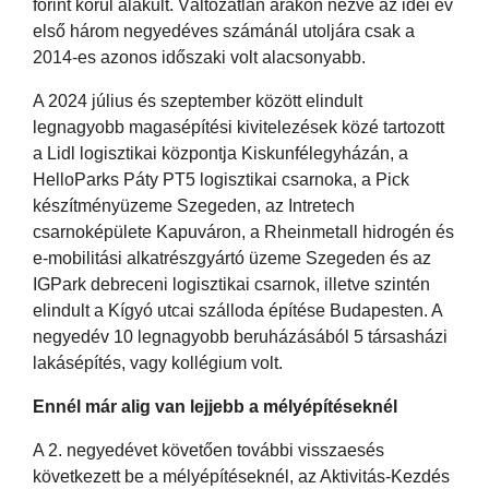
forint körül alakult. Változatlan árakon nézve az idei év
első három negyedéves számánál utoljára csak a
2014-es azonos időszaki volt alacsonyabb.
A 2024 július és szeptember között elindult
legnagyobb magasépítési kivitelezések közé tartozott
a Lidl logisztikai központja Kiskunfélegyházán, a
HelloParks Páty PT5 logisztikai csarnoka, a Pick
készítményüzeme Szegeden, az Intretech
csarnoképülete Kapuváron, a Rheinmetall hidrogén és
e-mobilitási alkatrészgyártó üzeme Szegeden és az
IGPark debreceni logisztikai csarnok, illetve szintén
elindult a Kígyó utcai szálloda építése Budapesten. A
negyedév 10 legnagyobb beruházásából 5 társasházi
lakásépítés, vagy kollégium volt.
Ennél már alig van lejjebb a mélyépítéseknél
A 2. negyedévet követően további visszaesés
következett be a mélyépítéseknél, az Aktivitás-Kezdés