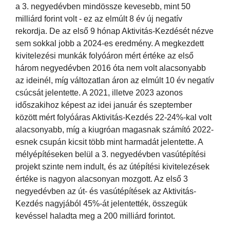
a 3. negyedévben mindössze kevesebb, mint 50
milliárd forint volt - ez az elmúlt 8 év új negatív
rekordja. De az első 9 hónap Aktivitás-Kezdését nézve
sem sokkal jobb a 2024-es eredmény. A megkezdett
kivitelezési munkák folyóáron mért értéke az első
három negyedévben 2016 óta nem volt alacsonyabb
az ideinél, míg változatlan áron az elmúlt 10 év negatív
csúcsát jelentette. A 2021, illetve 2023 azonos
időszakihoz képest az idei január és szeptember
között mért folyóáras Aktivitás-Kezdés 22-24%-kal volt
alacsonyabb, míg a kiugróan magasnak számító 2022-
esnek csupán kicsit több mint harmadát jelentette. A
mélyépítéseken belül a 3. negyedévben vasútépítési
projekt szinte nem indult, és az útépítési kivitelezések
értéke is nagyon alacsonyan mozgott. Az első 3
negyedévben az út- és vasútépítések az Aktivitás-
Kezdés nagyjából 45%-át jelentették, összegük
kevéssel haladta meg a 200 milliárd forintot.