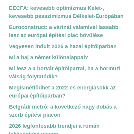
EECFA: kevesebb optimizmus Kelet-,
kevesebb pesszimizmus Délkelet-Európában
Euroconstruct: a vártnál valamivel lassabb
lesz az európai építési piac bővülése
Vegyesen indult 2026 a hazai építőiparban
Mi a baj a német különalappal?
Mi lesz a a horvát építőiparral, ha a hormuzi
válság folytatódik?
Megismétlődhet a 2022-es energiasokk az
európai építőiparban?
Belgrádi metró: a következő nagy dobás a
szerb építési piacon
2026 legfontosabb trendjei a román
lakásépítési piacon