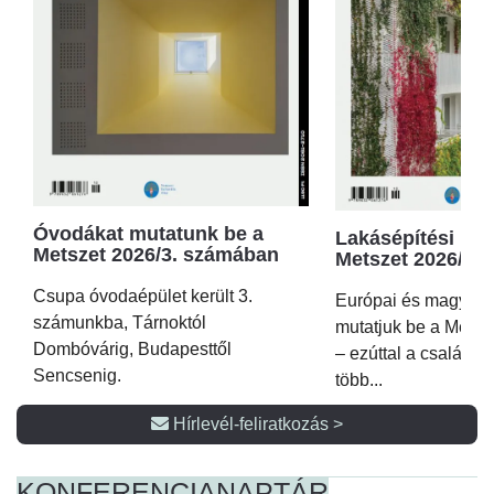
Óvodákat mutatunk be a
Lakásépítési kör
Metszet 2026/3. számában
Metszet 2026/2.
Csupa óvodaépület került 3.
Európai és magyar p
számunkba, Tárnoktól
mutatjuk be a Metsz
Dombóvárig, Budapesttől
– ezúttal a családi 
Sencsenig.
több...
Hírlevél-feliratkozás >
KONFERENCIA
NAPTÁR