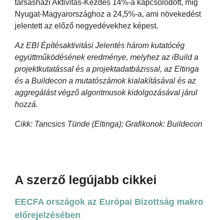
társasházi Aktivitás-Kezdés 14%-a kapcsolódott, míg
Nyugat-Magyarországhoz a 24,5%-a, ami növekedést
jelentett az előző negyedévekhez képest.
Az EBI Építésaktivitási Jelentés három kutatócég
együttműködésének eredménye, melyhez az iBuild a
projektkutatással és a projektadatbázissal, az Eltinga
és a Buildecon a mutatószámok kialakításával és az
aggregálást végző algoritmusok kidolgozásával járul
hozzá.
Cikk: Tancsics Tünde (Eltinga); Grafikonok: Buildecon
A szerző legújabb cikkei
EECFA országok az Európai Bizottság makro
előrejelzésében