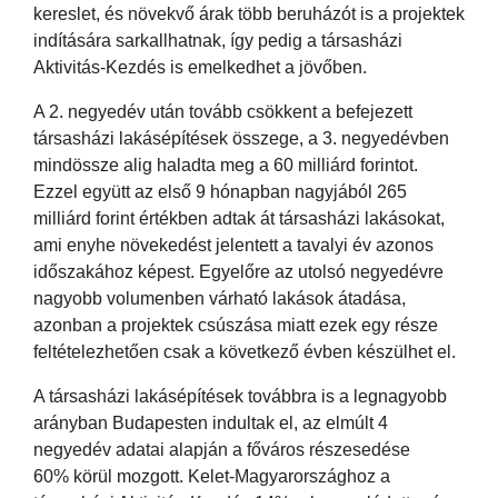
kereslet, és növekvő árak több beruházót is a projektek
indítására sarkallhatnak, így pedig a társasházi
Aktivitás-Kezdés is emelkedhet a jövőben.
A 2. negyedév után tovább csökkent a befejezett
társasházi lakásépítések összege, a 3. negyedévben
mindössze alig haladta meg a 60 milliárd forintot.
Ezzel együtt az első 9 hónapban nagyjából 265
milliárd forint értékben adtak át társasházi lakásokat,
ami enyhe növekedést jelentett a tavalyi év azonos
időszakához képest. Egyelőre az utolsó negyedévre
nagyobb volumenben várható lakások átadása,
azonban a projektek csúszása miatt ezek egy része
feltételezhetően csak a következő évben készülhet el.
A társasházi lakásépítések továbbra is a legnagyobb
arányban Budapesten indultak el, az elmúlt 4
negyedév adatai alapján a főváros részesedése
60% körül mozgott. Kelet-Magyarországhoz a