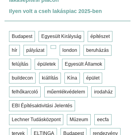
Ilyen volt a cseh lakáspiac 2025-ben
Budapest
Egyesült Királyság
építészet
hír
pályázat
london
beruházás
felújítás
épületek
Egyesült Államok
buildecon
kiállítás
Kína
épület
felhőkarcoló
műemlékvédelem
irodaház
EBI Építésaktivitási Jelentés
Lechner Tudásközpont
Múzeum
eecfa
tervek
ELTINGA
Budapest
rendezvény