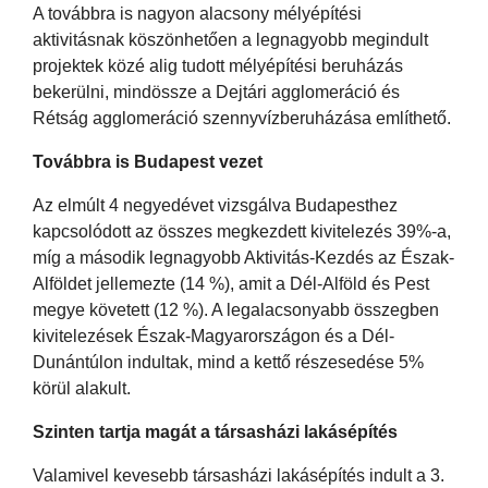
A továbbra is nagyon alacsony mélyépítési
aktivitásnak köszönhetően a legnagyobb megindult
projektek közé alig tudott mélyépítési beruházás
bekerülni, mindössze a Dejtári agglomeráció és
Rétság agglomeráció szennyvízberuházása említhető.
Továbbra is Budapest vezet
Az elmúlt 4 negyedévet vizsgálva Budapesthez
kapcsolódott az összes megkezdett kivitelezés 39%-a,
míg a második legnagyobb Aktivitás-Kezdés az Észak-
Alföldet jellemezte (14 %), amit a Dél-Alföld és Pest
megye követett (12 %). A legalacsonyabb összegben
kivitelezések Észak-Magyarországon és a Dél-
Dunántúlon indultak, mind a kettő részesedése 5%
körül alakult.
Szinten tartja magát a társasházi lakásépítés
Valamivel kevesebb társasházi lakásépítés indult a 3.