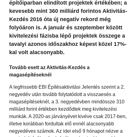
építőiparban elindított projektek értékében; a
kevesebb mint 360 milliárd forintos Aktivitás-
Kezdés 2016 óta új negatív rekord még
folyóáron is. A január és szeptember között
kivitelezési fázisba lépő projektek összege a
tavalyi azonos időszakhoz képest közel 17%-
kal volt alacsonyabb.
Tovább esett az Aktivitás-Kezdés a
magasépítéseknél
A legfrissebb EBI Építésaktivitási Jelentés szerint a 2.
negyedév után tovább folytatódott a visszaesés a
magasépítéseknél, a 3. negyedévben mindössze 310
milliárd forint értékben kezdődtek meg kivitelezési
munkák. A 2020-as járványévet kivéve csak 2017-ben,
illetve korábban fordultak elő ennél alacsonyabb
negyedéves számok. Az idei első 9 hónapot nézve a