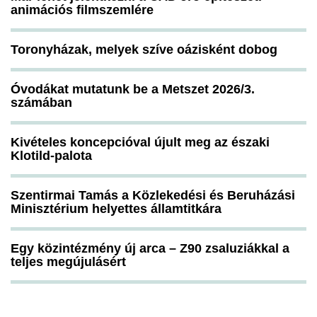
animációs filmszemlére
Toronyházak, melyek szíve oázisként dobog
Óvodákat mutatunk be a Metszet 2026/3.
számában
Kivételes koncepcióval újult meg az északi
Klotild-palota
Szentirmai Tamás a Közlekedési és Beruházási
Minisztérium helyettes államtitkára
Egy közintézmény új arca – Z90 zsaluziákkal a
teljes megújulásért