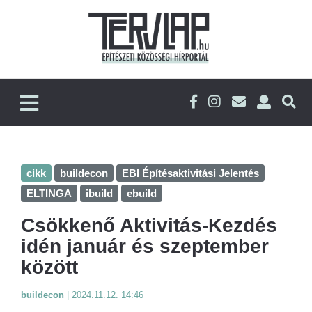
cikk
buildecon
EBI Építésaktivitási Jelentés
ELTINGA
ibuild
ebuild
Csökkenő Aktivitás-Kezdés
idén január és szeptember
között
buildecon
|
2024.11.12. 14:46