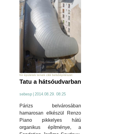
hír épületek tervek cikk belsőépítészet
Tatu a hátsóudvarban
sebesp
|
2014.08.29. 08:25
Párizs belvárosában
hamarosan elkészül Renzo
Piano pikkelyes hátú
organikus építménye, a