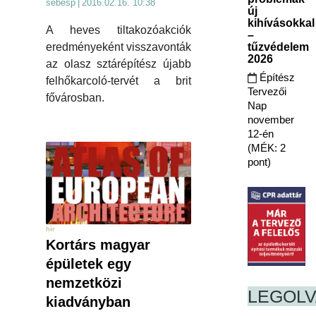
sebesp
|
2016.02.16. 10:38
új
kihívásokkal
A heves tiltakozóakciók
–
eredményeként visszavonták
tűzvédelem
2026
az olasz sztárépítész újabb
Építész
felhőkarcoló-tervét a brit
Tervezői
fővárosban.
Nap
november
12-én
(MÉK: 2
pont)
hír
Kortárs magyar
épületek egy
nemzetközi
LEGOL
kiadványban