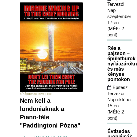
Tervezői
Nap
szeptember
17-én
(MÉK: 2
pont)
Rés a
pajzson –
épületburok
nyílászárókn
és más
kényes
pontokon
Építész
Tervezői
hír épületek tervek cikk
Nap október
Nem kell a
15-én
londoniaknak a
(MÉK: 2
Piano-féle
pont)
"Paddingtoni Pózna"
Évtizedes
problémák