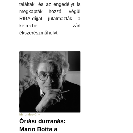
találtak, és az engedélyt is
megkapták hozzá, végül
RIBA-díjjal jutalmazták a
ketrecbe zárt
ékszerészműhelyt.
hír rendezvény
Óriási durranás:
Mario Botta a