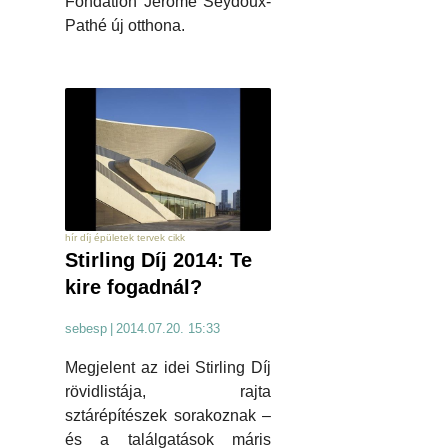
Fondation Jerôme Seydoux-
Pathé új otthona.
hír díj épületek tervek cikk
Stirling Díj 2014: Te
kire fogadnál?
sebesp
|
2014.07.20. 15:33
Megjelent az idei Stirling Díj
rövidlistája, rajta
sztárépítészek sorakoznak –
és a találgatások máris