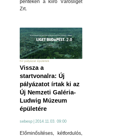
pénteken a kiíró Városliget
Zrt.
hír pályázat épületek
Vissza a
startvonalra: Új
pályázatot írtak ki az
Új Nemzeti Galéria-
Ludwig Múzeum
épületére
sebesp
|
2014.11.03. 09:00
Előminősítéses, kétfordulós,