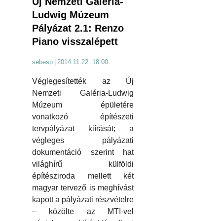
Új Nemzeti Galéria-
Ludwig Múzeum
Pályázat 2.1: Renzo
Piano visszalépett
sebesp
|
2014.11.22. 18:00
Véglegesítették az Új
Nemzeti Galéria-Ludwig
Múzeum épületére
vonatkozó építészeti
tervpályázat kiírását; a
végleges pályázati
dokumentáció szerint hat
világhírű külföldi
építésziroda mellett két
magyar tervező is meghívást
kapott a pályázati részvételre
– közölte az MTI-vel