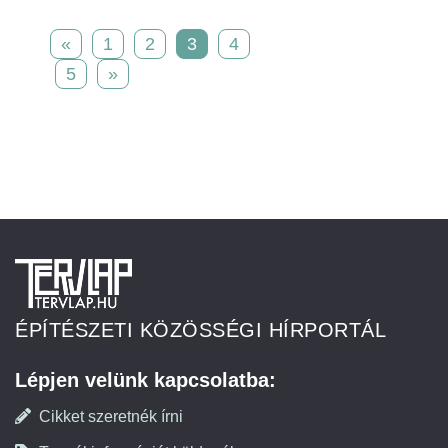
«
1
2
3
4
5
»
ÉPÍTÉSZETI KÖZÖSSÉGI HÍRPORTÁL
Lépjen velünk kapcsolatba:
Cikket szeretnék írni