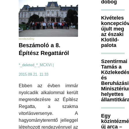
dobog
Kivételes
koncepcióv
újult meg
az északi
Klotild-
rendezvény
Beszámoló a 8.
palota
Építész Regattáról
Szentirmai
*_deleted_*_MCXVI
|
Tamás a
Közlekedés
2015.09.21. 11:33
és
Beruházási
Ebben az évben immár
Minisztéri
nyolcadik alkalommal került
helyettes
államtitkár
megrendezésre az Építész
Regatta, a szakma
vitorlásversenye. A
Egy
hagyományteremtő jelleggel
közintézm
új arca –
létrehozott rendezvénnyel az