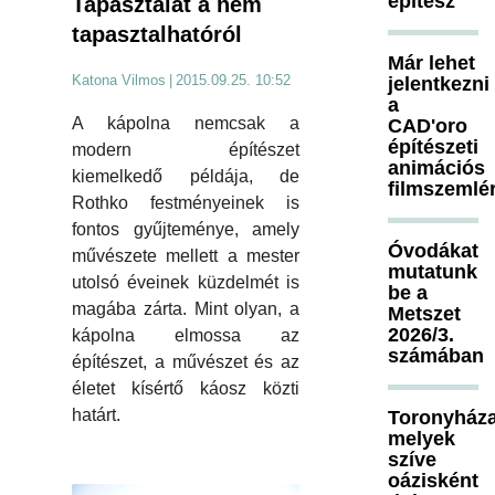
építész
Tapasztalat a nem
tapasztalhatóról
Már lehet
Katona Vilmos
|
2015.09.25. 10:52
jelentkezni
a
A kápolna nemcsak a
CAD'oro
építészeti
modern építészet
animációs
kiemelkedő példája, de
filmszemlé
Rothko festményeinek is
fontos gyűjteménye, amely
Óvodákat
művészete mellett a mester
mutatunk
utolsó éveinek küzdelmét is
be a
magába zárta. Mint olyan, a
Metszet
2026/3.
kápolna elmossa az
számában
építészet, a művészet és az
életet kísértő káosz közti
határt.
Toronyháza
melyek
szíve
oázisként