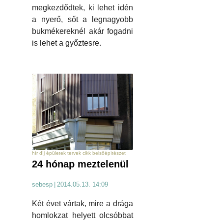
megkezdődtek, ki lehet idén
a nyerő, sőt a legnagyobb
bukmékereknél akár fogadni
is lehet a győztesre.
hír díj épületek tervek cikk belsőépítészet
24 hónap meztelenül
sebesp
|
2014.05.13. 14:09
Két évet vártak, mire a drága
homlokzat helyett olcsóbbat