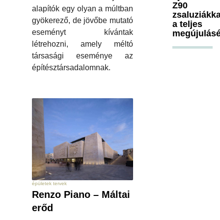
Z90
alapítók egy olyan a múltban
zsaluziákka
gyökerező, de jövőbe mutató
a teljes
eseményt kívántak
megújulásé
létrehozni, amely méltó
társasági eseménye az
építésztársadalomnak.
épületek tervek
Renzo Piano – Máltai
erőd