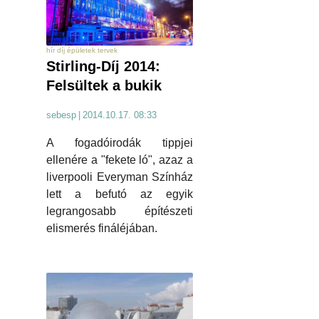
hír díj épületek tervek
Stirling-Díj 2014:
Felsültek a bukik
sebesp
|
2014.10.17. 08:33
A fogadóirodák tippjei
ellenére a "fekete ló", azaz a
liverpooli Everyman Színház
lett a befutó az egyik
legrangosabb építészeti
elismerés fináléjában.