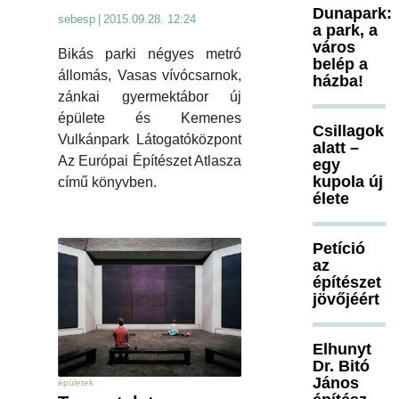
Dunapark:
sebesp
|
2015.09.28. 12:24
a park, a
város
Bikás parki négyes metró
belép a
állomás, Vasas vívócsarnok,
házba!
zánkai gyermektábor új
épülete és Kemenes
Csillagok
Vulkánpark Látogatóközpont
alatt –
Az Európai Építészet Atlasza
egy
kupola új
című könyvben.
élete
Petíció
az
építészet
jövőjéért
Elhunyt
Dr. Bitó
János
épületek