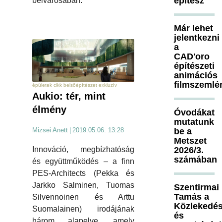
építész
belvárosában.
Már lehet
jelentkezni
a
CAD'oro
építészeti
animációs
filmszemlé
épületek cikk belsőépítészet exkluzív
Aukio: tér, mint
élmény
Óvodákat
mutatunk
be a
Mizsei Anett
|
2019.05.06. 13:28
Metszet
2026/3.
Innováció, megbízhatóság
számában
és együttműködés – a finn
PES-Architects (Pekka és
Jarkko Salminen, Tuomas
Szentirmai
Tamás a
Silvennoinen és Arttu
Közlekedés
Suomalainen) irodájának
és
három alapelve, amely