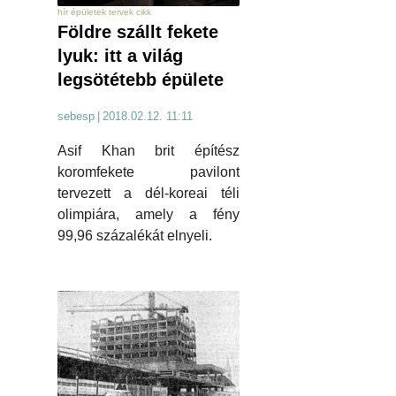
hír épületek tervek cikk
Földre szállt fekete
lyuk: itt a világ
legsötétebb épülete
sebesp
|
2018.02.12. 11:11
Asif Khan brit építész
koromfekete pavilont
tervezett a dél-koreai téli
olimpiára, amely a fény
99,96 százalékát elnyeli.