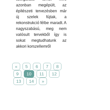
azonban megépült, az
építészeti tervezésben már
új szelek fújtak, a
rekonstrukció félbe maradt. A
nagyszabású, meg nem
valósult tervekből így is
sokat megtudhatunk az
akkori korszellemről
«
5
6
7
8
9
10
11
12
13
14
»