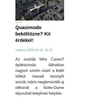
tervek
Quasimodo
beköltözne? Kit
érdekel!
sebesp
|
2019.04.19. 10:13
Az osztrák Who Cares!?
építésziroda láthatóan
nagyon szívén viseli a fedél
nélkül maradt toronyőr
sorsát, máris megtervezték uj
otthonát a Notre-Dame
elpusztult tetejének helyére.