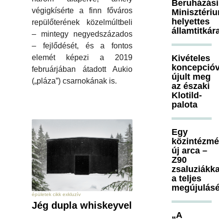
Beruházási
végigkísérte a finn főváros
Minisztéri
helyettes
repülőterének közelmúltbeli
államtitkár
– mintegy negyedszázados
– fejlődését, és a fontos
Kivételes
elemét képezi a 2019
koncepcióv
februárjában átadott Aukio
újult meg
(„pláza”) csarnokának is.
az északi
Klotild-
palota
Egy
közintézm
új arca –
Z90
zsaluziákka
a teljes
megújulásé
épületek cikk exkluzív
Jég dupla whiskeyvel
„A