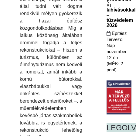
új
által tudni vélt dogma
kihívásokkal
rendkívül mélyen gyökerezik
–
tűzvédelem
a hazai építész
2026
közgondolkodásban. Míg a
Építész
laikus közönség általában
Tervezői
örömmel fogadja a teljes
Nap
rekonstrukciókat – hiszen a
november
turizmus, különösen az
12-én
(MÉK: 2
élményturizmus nem kedveli
pont)
a romokat, annál inkább a
korhű bútorokkal,
viaszbábukkal vagy
önkéntes színészekkel
berendezett enteriőröket –, a
műemlékvédelemben
kevésbé jártas szakmabeliek
továbbra is egyetértenek: a
LEGOL
rekonstrukció lehetőleg