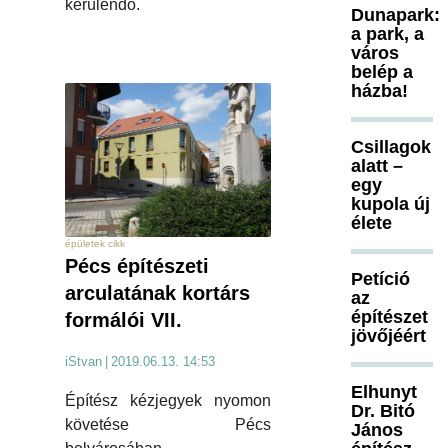
kerülendő.
Dunapark:
a park, a
város
belép a
házba!
Csillagok
alatt –
egy
kupola új
élete
épületek cikk
Pécs építészeti
Petíció
arculatának kortárs
az
építészet
formálói VII.
jövőjéért
iStvan
|
2019.06.13. 14:53
Elhunyt
Építész kézjegyek nyomon
Dr. Bitó
követése Pécs
János