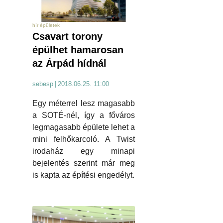
hír épületek
Csavart torony
épülhet hamarosan
az Árpád hídnál
sebesp
|
2018.06.25. 11:00
Egy méterrel lesz magasabb
a SOTÉ-nél, így a főváros
legmagasabb épülete lehet a
mini felhőkarcoló. A Twist
irodaház egy minapi
bejelentés szerint már meg
is kapta az építési engedélyt.