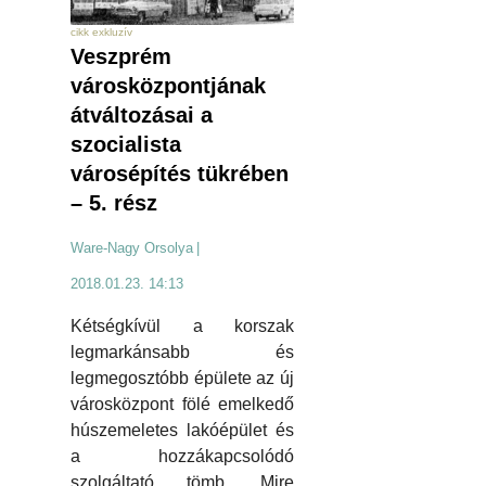
cikk exkluzív
Veszprém
városközpontjának
átváltozásai a
szocialista
városépítés tükrében
– 5. rész
Ware-Nagy Orsolya
|
2018.01.23. 14:13
Kétségkívül a korszak
legmarkánsabb és
legmegosztóbb épülete az új
városközpont fölé emelkedő
húszemeletes lakóépület és
a hozzákapcsolódó
szolgáltató tömb. Mire