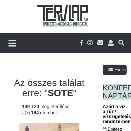
Hírlevél
Az összes találat
KONFE
erre: "
SOTE
"
NAPTÁ
109-120
megjelenítése
Azért a víz
a zűr? –
a(z)
164
elemből.
vízszigetelé
rendszerbe
Építész