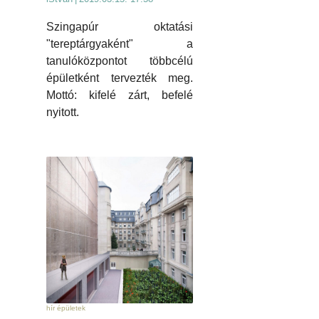
Szingapúr oktatási
"tereptárgyaként" a
tanulóközpontot többcélú
épületként tervezték meg.
Mottó: kifelé zárt, befelé
nyitott.
hír épületek