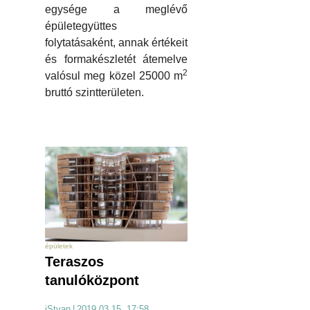
egysége a meglévő
épületegyüttes
folytatásaként, annak értékeit
és formakészletét átemelve
2
valósul meg közel 25000 m
bruttó szintterületen.
épületek
Teraszos
tanulóközpont
iStvan
|
2019.03.15. 17:58