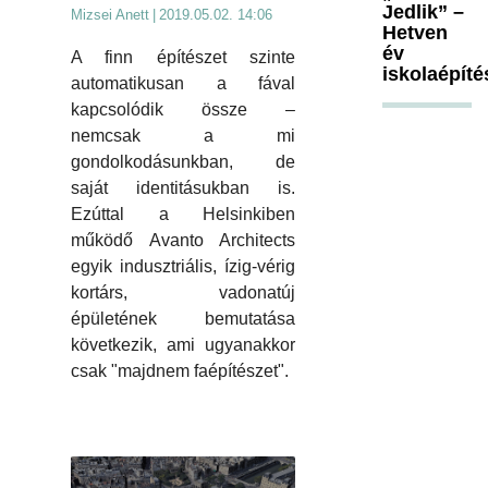
Jedlik” –
Mizsei Anett
|
2019.05.02. 14:06
Hetven
év
A finn építészet szinte
iskolaépíté
automatikusan a fával
kapcsolódik össze –
nemcsak a mi
gondolkodásunkban, de
saját identitásukban is.
Ezúttal a Helsinkiben
működő Avanto Architects
egyik indusztriális, ízig-vérig
kortárs, vadonatúj
épületének bemutatása
következik, ami ugyanakkor
csak "majdnem faépítészet".