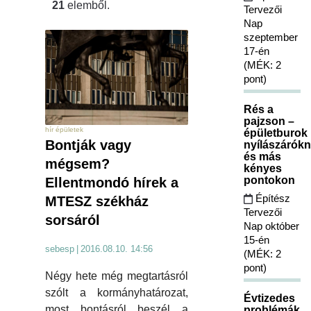
21
elemből.
Tervezői
Nap
szeptember
17-én
(MÉK: 2
pont)
Rés a
pajzson –
hír épületek
épületburok
Bontják vagy
nyílászárókn
és más
mégsem?
kényes
pontokon
Ellentmondó hírek a
Építész
MTESZ székház
Tervezői
sorsáról
Nap október
15-én
sebesp
|
2016.08.10. 14:56
(MÉK: 2
pont)
Négy hete még megtartásról
szólt a kormányhatározat,
Évtizedes
most bontásról beszél a
problémák