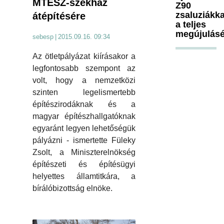
MTESZ-székház
Z90
zsaluziákka
átépítésére
a teljes
megújulásé
sebesp
|
2015.09.16. 09:34
Az ötletpályázat kiírásakor a
legfontosabb szempont az
volt, hogy a nemzetközi
szinten legelismertebb
építészirodáknak és a
magyar építészhallgatóknak
egyaránt legyen lehetőségük
pályázni - ismertette Füleky
Zsolt, a Miniszterelnökség
építészeti és építésügyi
helyettes államtitkára, a
bírálóbizottság elnöke.