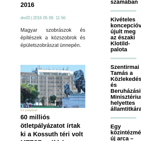
számában
2016
droID
|
2016.05.09. 11:56
Kivételes
koncepcióv
Magyar szobrászok és
újult meg
az északi
építészek a közszobrok és
Klotild-
épületszobrászat ünnepén.
palota
Szentirmai
Tamás a
Közlekedés
és
Beruházási
Minisztéri
helyettes
államtitkár
hír pályázat
60 milliós
ötletpályázatot írtak
Egy
közintézm
ki a Kossuth téri volt
új arca –