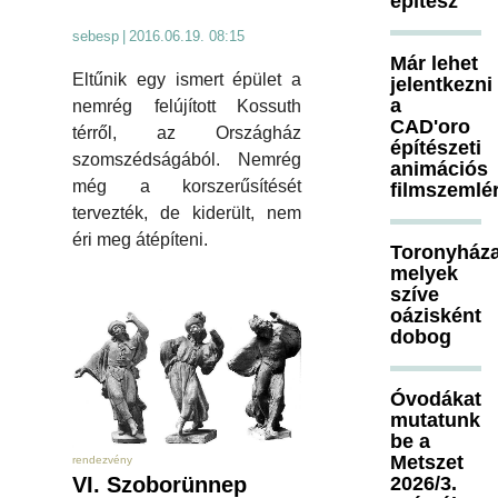
építész
sebesp
|
2016.06.19. 08:15
Már lehet
Eltűnik egy ismert épület a
jelentkezni
a
nemrég felújított Kossuth
CAD'oro
térről, az Országház
építészeti
szomszédságából. Nemrég
animációs
még a korszerűsítését
filmszemlé
tervezték, de kiderült, nem
éri meg átépíteni.
Toronyháza
melyek
szíve
oázisként
dobog
Óvodákat
mutatunk
be a
Metszet
rendezvény
2026/3.
VI. Szoborünnep