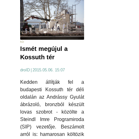
hír
Ismét megújul a
Kossuth tér
droID
|
2015.05.06. 15:07
Kedden állítják fel a
budapesti Kossuth tér déli
oldalán az Andrássy Gyulát
ábrázoló, bronzból készült
lovas szobrot - közölte a
Steindl Imre Programiroda
(SIP) vezetője. Beszámolt
arról is: hamarosan költözik