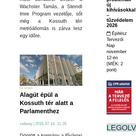
új
Wachsler Tamás, a Steindl
kihívásokkal
Imre Program vezetője, sőt
–
tűzvédelem
még a Kossuth téri
2026
metróállomás is zárva lesz
Építész
egy időre.
Tervezői
Nap
november
12-én
(MÉK: 2
pont)
hír tervek
Alagút épül a
Kossuth tér alatt a
Parlamenthez
sebesp
|
2016.07.14. 11:26
LEGOL
Döntött a kormány a fővárosi