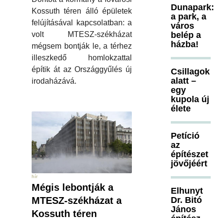
Dunapark:
Kossuth téren álló épületek
a park, a
felújításával kapcsolatban: a
város
belép a
volt MTESZ-székházat
házba!
mégsem bontják le, a térhez
illeszkedő homlokzattal
építik át az Országgyűlés új
Csillagok
alatt –
irodaházává.
egy
kupola új
élete
Petíció
az
építészet
jövőjéért
hír
Mégis lebontják a
Elhunyt
Dr. Bitó
MTESZ-székházat a
János
Kossuth téren