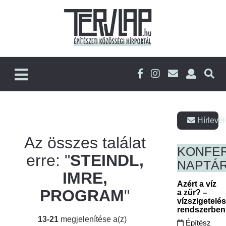
Hírlevél
Az összes találat
KONFE
erre: "
STEINDL,
NAPTÁ
IMRE,
Azért a víz
PROGRAM
"
a zűr? –
vízszigetelé
rendszerbe
13-21
megjelenítése a(z)
Építész