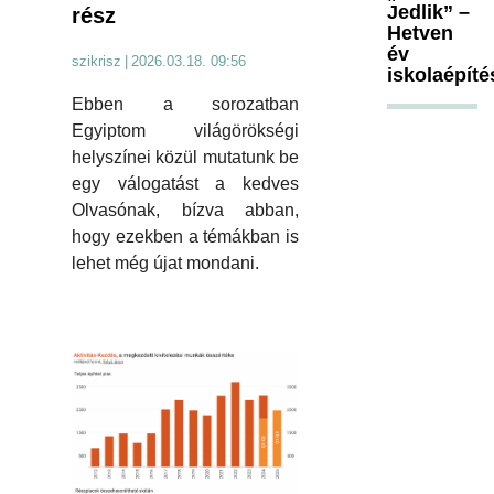
Jedlik” –
rész
Hetven
év
szikrisz
|
2026.03.18. 09:56
iskolaépíté
Ebben a sorozatban
Egyiptom világörökségi
helyszínei közül mutatunk be
egy válogatást a kedves
Olvasónak, bízva abban,
hogy ezekben a témákban is
lehet még újat mondani.