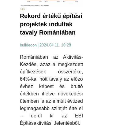
cikk
Rekord értékű építési
projektek indultak
tavaly Romániában
buildecon
|
2024.04.11. 10:28
Romániában az Aktivitás-
Kezdés, azaz a megkezdett
építkezések összértéke,
64%-kal nőtt tavaly az előző
évhez képest és bruttó
értékben illetve növekedési
ütemben is az elmúlt évtized
legmagasabb szintjét érte el
– derül ki az EBI
Építésaktivitási Jelentésből.