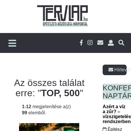
Hírlevél
Az összes találat
KONFE
erre: "
TOP, 500
"
NAPTÁ
1-12
megjelenítése a(z)
Azért a víz
a zűr? –
99
elemből.
vízszigetelé
rendszerbe
Építész