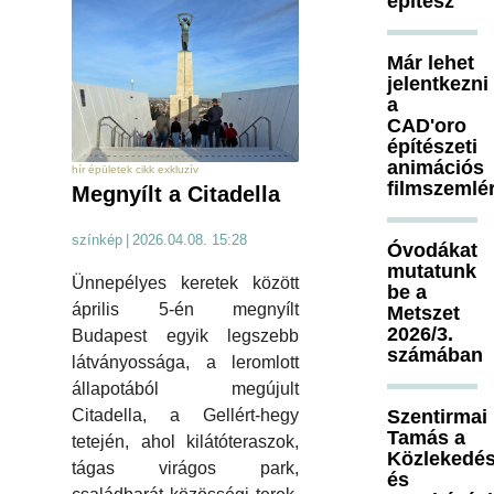
építész
Már lehet
jelentkezni
a
CAD'oro
építészeti
animációs
hír épületek cikk exkluzív
filmszemlé
Megnyílt a Citadella
színkép
|
2026.04.08. 15:28
Óvodákat
mutatunk
Ünnepélyes keretek között
be a
április 5-én megnyílt
Metszet
2026/3.
Budapest egyik legszebb
számában
látványossága, a leromlott
állapotából megújult
Szentirmai
Citadella, a Gellért-hegy
Tamás a
tetején, ahol kilátóteraszok,
Közlekedés
tágas virágos park,
és