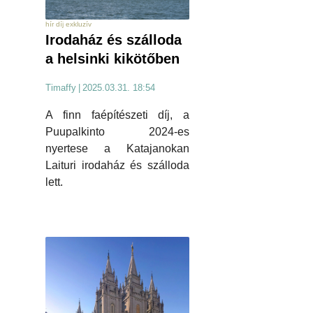
hír díj exkluzív
Irodaház és szálloda
a helsinki kikötőben
Timaffy
|
2025.03.31. 18:54
A finn faépítészeti díj, a
Puupalkinto 2024-es
nyertese a Katajanokan
Laituri irodaház és szálloda
lett.