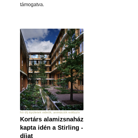
támogatva.
hír díj épületek videók, animációk exkluzív
Kortárs alamizsnaház
kapta idén a Stirling -
díjat