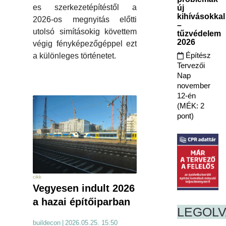
es szerkezetépítéstől a
új
kihívásokkal
2026-os megnyitás előtti
–
utolsó simításokig követtem
tűzvédelem
2026
végig fényképezőgéppel ezt
Építész
a különleges történetet.
Tervezői
Nap
november
12-én
(MÉK: 2
pont)
cikk
Vegyesen indult 2026
a hazai építőiparban
LEGOL
buildecon
|
2026.05.25. 15:50