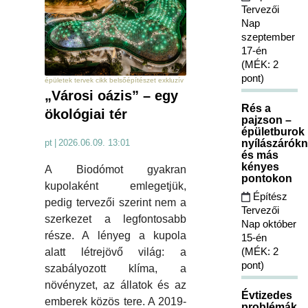
Tervezői
Nap
szeptember
17-én
(MÉK: 2
pont)
épületek tervek cikk belsőépítészet exkluzív
„Városi oázis” – egy
Rés a
ökológiai tér
pajzson –
épületburok
nyílászárókn
pt
|
2026.06.09. 13:01
és más
kényes
A Biodómot gyakran
pontokon
kupolaként emlegetjük,
Építész
pedig tervezői szerint nem a
Tervezői
szerkezet a legfontosabb
Nap október
része. A lényeg a kupola
15-én
(MÉK: 2
alatt létrejövő világ: a
pont)
szabályozott klíma, a
növényzet, az állatok és az
Évtizedes
emberek közös tere. A 2019-
problémák