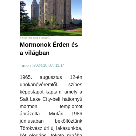
épületek cikk exkluzív
Mormonok Érden és
a világban
Timon
|
2024.10.07. 11:14
1965. augusztus 12-én
unokanővéremtől színes
képeslapot kaptam, amely a
Salt Lake City-beli hattornyú
mormon templomot
ábrázolta. Miután 1986
júniusában beköltöztünk
Törökvész úti új lakásunkba,
két elegáns, fekete ruhába