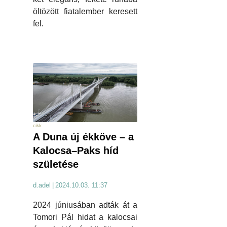
öltözött fiatalember keresett
fel.
cikk
A Duna új ékköve – a
Kalocsa–Paks híd
születése
d.adel
|
2024.10.03. 11:37
2024 júniusában adták át a
Tomori Pál hidat a kalocsai