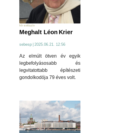
hír exkluzív
Meghalt Léon Krier
sebesp
|
2025.06.21. 12:56
Az elmúlt ötven év egyik
legbefolyásosabb és
legvitatottabb építészeti
gondolkodója 79 éves volt.