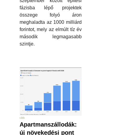
szeptember között építési
fázisba lépő projektek
összege folyó áron
meghaladta az 1000 milliárd
forintot, mely az elmúlt tíz év
második legmagasabb
szintje.
cikk
Apartmanszállodák:
új növekedési pont