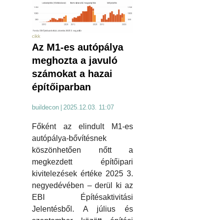
cikk
Az M1-es autópálya
meghozta a javuló
számokat a hazai
építőiparban
buildecon
|
2025.12.03. 11:07
Főként az elindult M1-es
autópálya-bővítésnek
köszönhetően nőtt a
megkezdett építőipari
kivitelezések értéke 2025 3.
negyedévében – derül ki az
EBI Építésaktivitási
Jelentésből. A július és