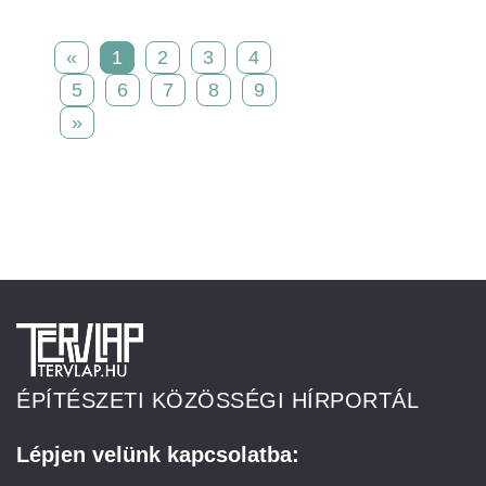
«
1
2
3
4
5
6
7
8
9
»
ÉPÍTÉSZETI KÖZÖSSÉGI HÍRPORTÁL
Lépjen velünk kapcsolatba: