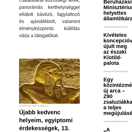
családbarát közösségi terek,
Beruházási
Minisztéri
panorámás kerthelyiséggel
helyettes
ellátott kávézó, fagylaltozó
államtitkár
és ajándékbolt, valamint
élményközpontú kiállítás
Kivételes
várja a látogatókat.
koncepcióv
újult meg
az északi
Klotild-
palota
Egy
közintézm
új arca –
Z90
zsaluziákka
épületek cikk exkluzív
a teljes
Újabb kedvenc
megújulásé
helyeim, egyiptomi
érdekességek, 13.
„A