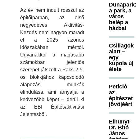
Dunapark:
Az év nem indult rosszul az
a park, a
város
építőiparban, az első
belép a
negyedéves Aktivitás-
házba!
Kezdés nem nagyon maradt
el a 2025 azonos
Csillagok
időszakában mérttől.
alatt –
Ugyanakkor a magasabb
egy
számokban jelentős
kupola új
élete
szerepet játszott a Paks 2 5-
ös blokkjához kapcsolódó
alapozási munkák
Petíció
elindulása, ami árnyalja a
az
építészet
kedvezőbb képet – derül ki
jövőjéért
az EBI Építésaktivitási
Jelentésből.
Elhunyt
Dr. Bitó
János