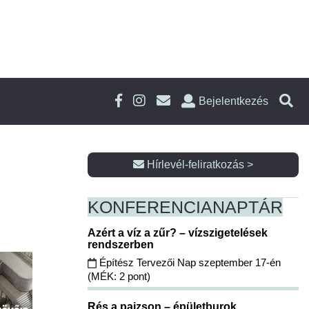
Bejelentkezés
Hírlevél-feliratkozás >
KONFERENCIA
NAPTÁR
Azért a víz a zűr? – vízszigetelések
rendszerben
Építész Tervezői Nap szeptember 17-én
(MÉK: 2 pont)
Rés a pajzson – épületburok