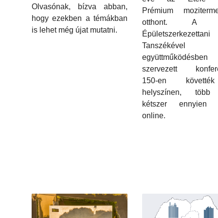
Olvasónak, bízva abban,
Prémium moziter
hogy ezekben a témákban
otthont. A 
is lehet még újat mutatni.
Épületszerkezettani
Tanszékével
együttműködésben
szervezett konfere
150-en követt
helyszínen, több
kétszer ennyien 
online.