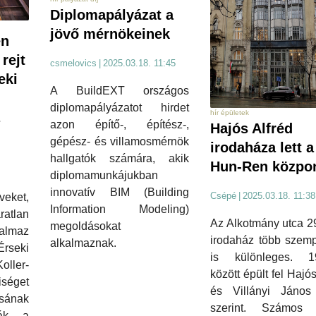
Diplomapályázat a
jövő mérnökeinek
en
rejt
csmelovics
|
2025.03.18. 11:45
eki
A BuildEXT országos
diplomapályázatot hirdet
hír épületek
azon építő-, építész-,
Hajós Alfréd
gépész- és villamosmérnök
irodaháza lett a
hallgatók számára, akik
Hun-Ren közpon
diplomamunkájukban
innovatív BIM (Building
Csépé
|
2025.03.18. 11:38
eket,
Information Modeling)
ratlan
Az Alkotmány utca 29.
megoldásokat
talmaz
irodaház több szemp
alkalmaznak.
seki
is különleges. 1
oller-
között épült fel Hajós
iséget
és Villányi János 
ásának
szerint. Számos 
ják, a