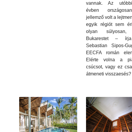
vannak. Az utóbb
évben országosa
jellemző volt a lejtme
egyik régiót sem éri
olyan súlyosan,
Bukarestet – írj
Sebastian Sipos-Gu
EECFA román elem
Elérte volna a p
csúcsot, vagy ez cs
átmeneti visszaesés?