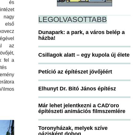
ti és
ntézet
A nagy
LEGOLVASOTTABB
ó első
kovecz
Dunapark: a park, a város belép a
házba!
ével
tal az
övőjét,
Csillagok alatt – egy kupola új élete
k fel a
tés
Petíció az építészet jövőjéért
semény
erátora
Elhunyt Dr. Bitó János építész
lmos
Már lehet jelentkezni a CAD'oro
építészeti animációs filmszemlére
Toronyházak, melyek szíve
oázisként dobog