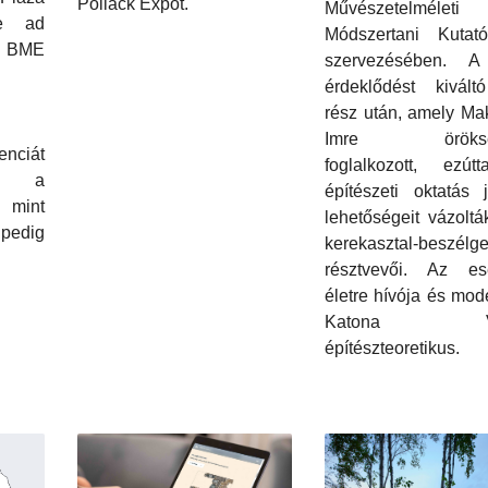
Pollack Expot.
Művészetelméle
me ad
Módszertani Kutatói
BME
szervezésében. 
érdeklődést kivált
rész után, amely Ma
Imre örökség
nciát
foglalkozott, ezút
ék a
építészeti oktatás j
 mint
lehetőségeit vázoltá
pedig
kerekasztal-beszélge
résztvevői. Az e
életre hívója és mod
Katona Vi
építészteoretikus.