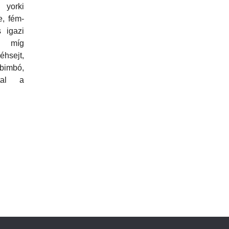
 yorki
e, fém-
 igazi
, míg
éhsejt,
 bimbó,
tal a