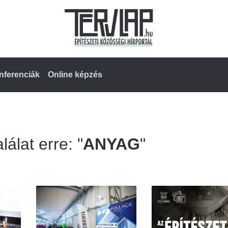
nferenciák
Online képzés
lálat erre: "
ANYAG
"