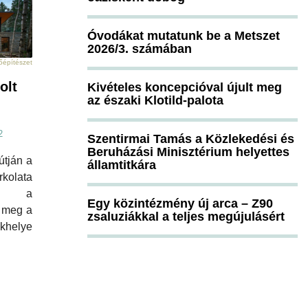
Óvodákat mutatunk be a Metszet
2026/3. számában
sőépítészet
olt
Kivételes koncepcióval újult meg
az északi Klotild-palota
2
Szentirmai Tamás a Közlekedési és
Beruházási Minisztérium helyettes
útján a
államtitkára
rkolata
edt a
Egy közintézmény új arca – Z90
e meg a
zsaluziákkal a teljes megújulásért
khelye