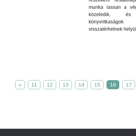
munka lassan a vé
közeledik, 
könyvritkaságo
visszatérhetnek helyü
«
11
12
13
14
15
16
17