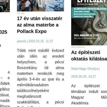
hír cikk
17 év után visszatér
az alma materbe a
Pollack Expo
2025
ptemik
|
2025.03.26. 11:37
a
cikk exkluzív
Több mint másfél évtized
Az építészeti
után idén az eredeti
oktatás kilátása
helyszínen, a pécsi
Boszorkány úti alma
Ware-Nagy Orsolya
|
an a
materben rendezik meg
2025.03.25. 14:27
k – e
április 3-4-én az ipar és a
ződtek
mérnöktársadalom
Az építészet j
pítész
találkozóhelyeként
témában indult sor
ásai,
meghatározott
Magyar Művés
madik
szakkiállítást, a pécsi
Akadémia
laza