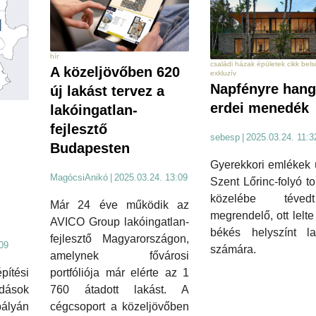
hír
családi házak épületek cikk bel
A közeljövőben 620
exkluzív
Napfényre hang
új lakást tervez a
erdei menedék
lakóingatlan-
fejlesztő
sebesp
|
2025.03.24. 11:3
Budapesten
Gyerekkori emlékek 
MagócsiAnikó
|
2025.03.24. 13:09
Szent Lőrinc-folyó to
közelébe tév
Már 24 éve működik az
megrendelő, ott lelt
AVICO Group lakóingatlan-
békés helyszínt la
fejlesztő Magyarországon,
09
számára.
amelynek fővárosi
pítési
portfóliója már elérte az 1
dások
760 átadott lakást. A
pályán
cégcsoport a közeljövőben