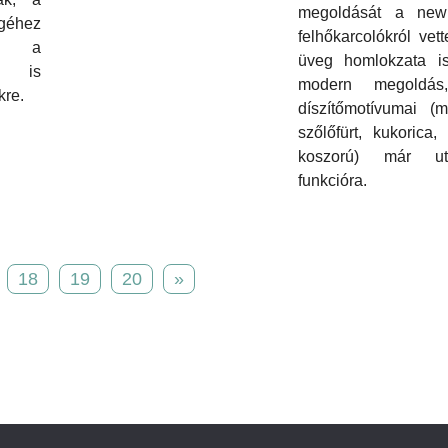
megoldását a new
géhez
felhőkarcolókról vett
és a
üveg homlokzata is
k is
modern megoldás
kre.
díszítőmotívumai (m
szőlőfürt, kukorica,
koszorú) már u
funkcióra.
18
19
20
»