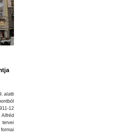
tja
 alatti
ontból
911-12
 Alfréd
tervei
formai