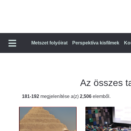
Metszet folyóirat
Perspektíva kisfilmek
Ko
Az összes ta
181-192
megjelenítése a(z)
2,506
elemből.