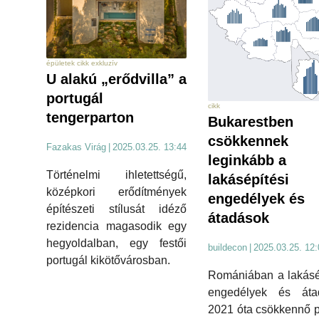
épületek cikk exkluzív
U alakú „erődvilla” a
portugál
cikk
tengerparton
Bukarestben
csökkennek
Fazakas Virág
|
2025.03.25. 13:44
leginkább a
Történelmi ihletettségű,
lakásépítési
középkori erődítmények
engedélyek és
építészeti stílusát idéző
átadások
rezidencia magasodik egy
hegyoldalban, egy festői
buildecon
|
2025.03.25. 12:
portugál kikötővárosban.
Romániában a lakásé
engedélyek és áta
2021 óta csökkennő 