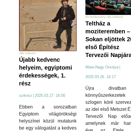
hír rendezvény cikk exkluzív
Teltház a
moziteremben –
Sokan eljöttek 
első Építész
cikk exkluzív
Tervezői Napjár
Újabb kedvenc
helyeim, egyiptomi
Ware-Nagy Orsolya
|
érdekességek, 1.
2025.03.26. 14:17
rész
Újra divatb
könnyűszerkezete
szikrisz
|
2025.03.27. 16:00
szlogen köré szerve
Ebben a sorozatban
az idei első Metszet É
Egyiptom világörökségi
Tervezői Nap előad
helyszínei közül mutatunk
amelynek már har
be egy válogatást a kedves
éve az Etele P