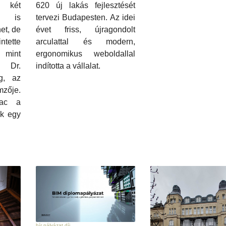
i két
620 új lakás fejlesztését
n is
tervezi Budapesten. Az idei
net, de
évet friss, újragondolt
ntette
arculattal és modern,
 mint
ergonomikus weboldallal
a Dr.
indította a vállalat.
g, az
zője.
iac a
ak egy
hír pályázat díj