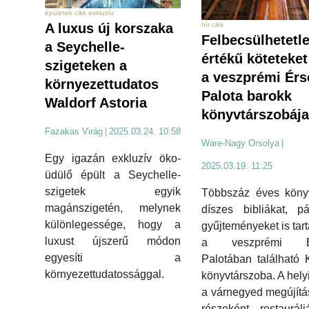
épületek cikk exkluzív
hír cikk
A luxus új korszaka
Felbecsülhetetl
a Seychelle-
értékű köteteket 
szigeteken a
a veszprémi Érs
környezettudatos
Palota barokk
Waldorf Astoria
könyvtárszobája
Fazakas Virág
|
2025.03.24. 10:58
Ware-Nagy Orsolya
|
Egy igazán exkluzív öko-
2025.03.19. 11:25
üdülő épült a Seychelle-
szigetek egyik
Többszáz éves könyv
magánszigetén, melynek
díszes bibliákat, pá
különlegessége, hogy a
gyűjteményeket is tar
luxust újszerű módon
a veszprémi Ér
egyesíti a
Palotában található K
környezettudatossággal.
könyvtárszoba. A hely
a várnegyed megújít
részeként restaurál