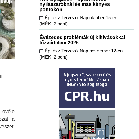
nyílászáróknál és más kényes
pontokon
Építész Tervezői Nap október 15-én
(MÉK: 2 pont)
Évtizedes problémák új kihívásokkal –
tűzvédelem 2026
Építész Tervezői Nap november 12-én
(MÉK: 2 pont)
i
övője
ozat a
zeti