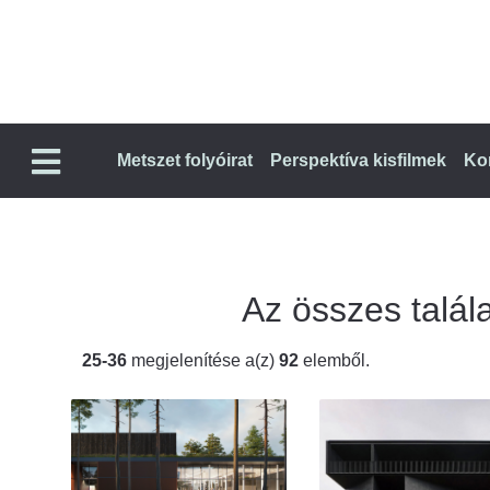
Metszet folyóirat
Perspektíva kisfilmek
Ko
Az összes talála
25-36
megjelenítése a(z)
92
elemből.