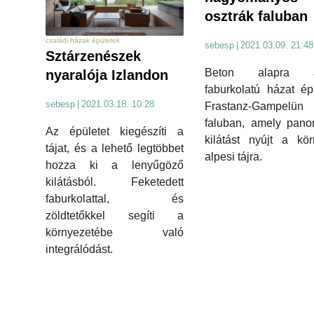
osztrák faluban
családi házak épületek
sebesp
|
2021.03.09. 21:48
Sztárzenészek
Beton alapra áll
nyaralója Izlandon
faburkolatú házat épí
sebesp
|
2021.03.18. 10:28
Frastanz-Gampelün
faluban, amely pano
Az épületet kiegészíti a
kilátást nyújt a kö
tájat, és a lehető legtöbbet
alpesi tájra.
hozza ki a lenyűgöző
kilátásból. Feketedett
faburkolattal, és
zöldtetőkkel segíti a
környezetébe való
integrálódást.