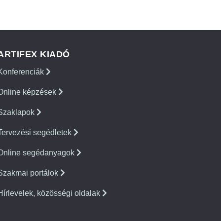
ARTIFEX KIADÓ
Konferenciák
Online képzések
Szaklapok
Tervezési segédletek
Online segédanyagok
Szakmai portálok
Hírlevelek, közösségi oldalak