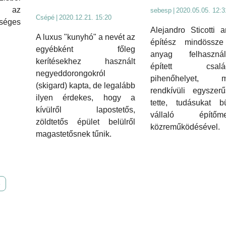
e az
sebesp
|
2020.05.05. 12:3
Csépé
|
2020.12.21. 15:20
séges
Alejandro Sticotti a
A luxus "kunyhó" a nevét az
építész mindössz
egyébként főleg
anyag felhasznál
kerítésekhez használt
épített család
negyeddorongokról
pihenőhelyet, m
(skigard) kapta, de legalább
rendkívüli egyszerű
ilyen érdekes, hogy a
tette, tudásukat b
kívülről lapostetős,
vállaló építőme
zöldtetős épület belülről
közreműködésével.
magastetősnek tűnik.
»