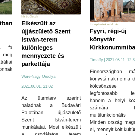
hír épületek
tban
Elkészült az
hír épületek exkluzív
Fyyri, régi-új
újjászülető Szent
könyvtár
István-terem
Kirkkonummib
különleges
s fa
za meg
mennyezete és
Timaffy
|
2021.05.11. 12:3
áliai
parkettája
honnak
Finnországban m
Ware-Nagy Orsolya
|
könyvtárnak nem a k
kölcsönzé
2021.06.01. 21:02
legfontosabb fel
Az ütemterv szerint
hanem a helyi kö
haladnak a Budavári
számára bizt
Palotában újjászülető
multifunkcionális 
Szent István-terem
Minden ország maga
munkálatai. Most elkészült
el, mennyit költ kultú
a csodálatos terem