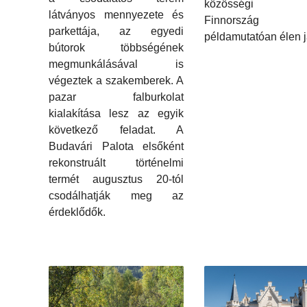
közösségi él
látványos mennyezete és
Finnország e
parkettája, az egyedi
példamutatóan élen j
bútorok többségének
megmunkálásával is
végeztek a szakemberek. A
pazar falburkolat
kialakítása lesz az egyik
következő feladat. A
Budavári Palota elsőként
rekonstruált történelmi
termét augusztus 20-tól
csodálhatják meg az
érdeklődők.