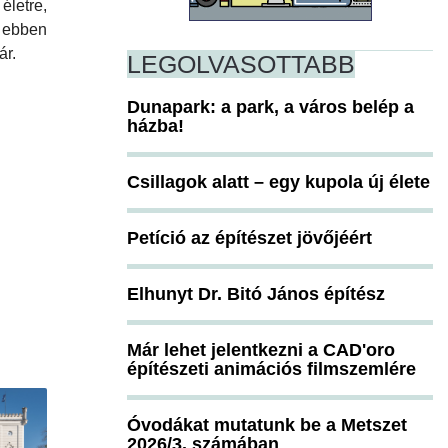
etre,
bben
ár.
LEGOLVASOTTABB
Dunapark: a park, a város belép a
házba!
Csillagok alatt – egy kupola új élete
Petíció az építészet jövőjéért
Elhunyt Dr. Bitó János építész
Már lehet jelentkezni a CAD'oro
építészeti animációs filmszemlére
Óvodákat mutatunk be a Metszet
2026/3. számában