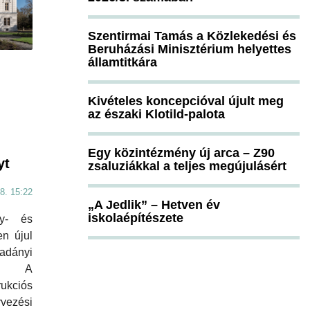
Szentirmai Tamás a Közlekedési és
Beruházási Minisztérium helyettes
államtitkára
Kivételes koncepcióval újult meg
az északi Klotild-palota
Egy közintézmény új arca – Z90
yt
zsaluziákkal a teljes megújulásért
8. 15:22
„A Jedlik” – Hetven év
iskolaépítészete
ly- és
n újul
dányi
ly. A
ukciós
vezési