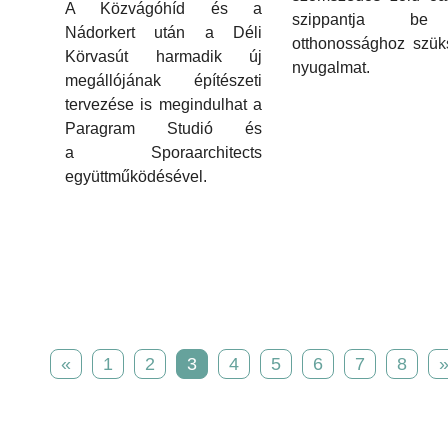
A Közvágóhíd és a
szippantja b
Nádorkert után a Déli
otthonossághoz szük
Körvasút harmadik új
nyugalmat.
megállójának építészeti
tervezése is megindulhat a
Paragram Studió és
a Sporaarchitects
együttműködésével.
«
1
2
3
4
5
6
7
8