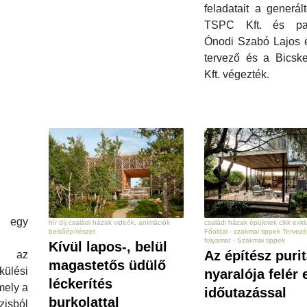
feladatait a generál
TSPC Kft. és par
Ónodi Szabó Lajos é
tervező és a Bicske
Kft. végezték.
, egy
családi házak épületek cikk exkl
hír díj családi házak videók, animációk
Főoldal - szakmai tippek Tervezé
belsőépítészet
folyamat - Szakmai tippek
Kívül lapos-, belül
Az építész puri
n az
magastetős üdülő
lési
nyaralója felér 
léckerítés
mely a
időutazással
burkolattal
isból