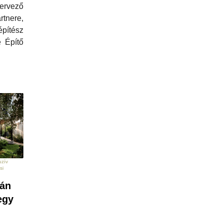
tervező
tnere,
pítész
 Építő
uzív
si
tán
egy