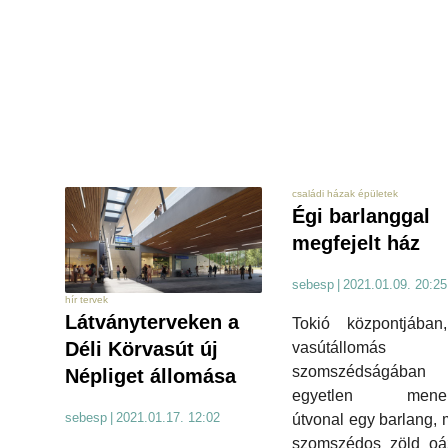
családi házak épületek
Égi barlanggal
megfejelt ház
sebesp
|
2021.01.09. 20:25
hír tervek
Látványterveken a
Tokió központjában
Déli Körvasút új
vasútállomás
szomszédságába
Népliget állomása
egyetlen menekü
sebesp
|
2021.01.17. 12:02
útvonal egy barlang, 
szomszédos zöld oáz