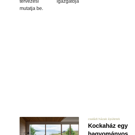
tervezési igazgatója
mutatja be.
családi házak épületek
Kockaház egy
hagyományos