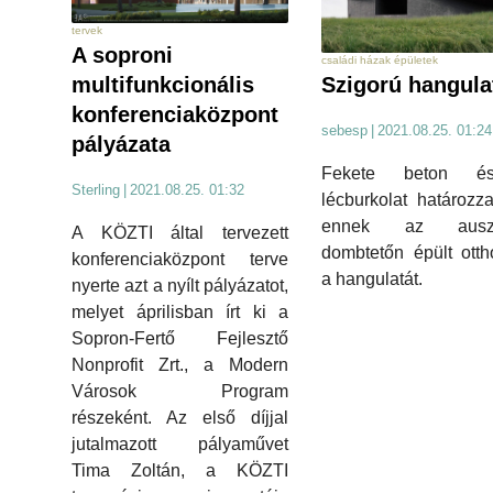
tervek
A soproni
családi házak épületek
Szigorú hangula
multifunkcionális
konferenciaközpont
sebesp
|
2021.08.25. 01:24
pályázata
Fekete beton é
Sterling
|
2021.08.25. 01:32
lécburkolat határoz
ennek az ausztr
A KÖZTI által tervezett
dombtetőn épült ott
konferenciaközpont terve
a hangulatát.
nyerte azt a nyílt pályázatot,
melyet áprilisban írt ki a
Sopron-Fertő Fejlesztő
Nonprofit Zrt., a Modern
Városok Program
részeként. Az első díjjal
jutalmazott pályaművet
Tima Zoltán, a KÖZTI