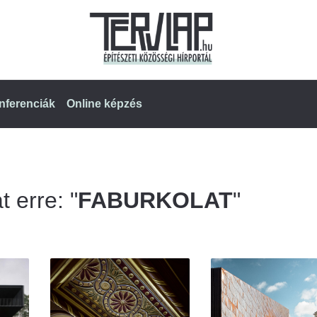
nferenciák
Online képzés
t erre: "
FABURKOLAT
"