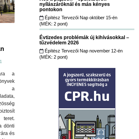
nyílászáróknál és más kényes
pontokon
Építész Tervezői Nap október 15-én
(MÉK: 2 pont)
Évtizedes problémák új kihívásokkal –
tűzvédelem 2026
an
Építész Tervezői Nap november 12-én
(MÉK: 2 pont)
1
ára a
önyvek
se a
adata,
zösség
osít
teret.
 dönti
rára és