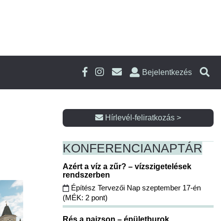
Bejelentkezés
Hírlevél-feliratkozás >
KONFERENCIA
NAPTÁR
Azért a víz a zűr? – vízszigetelések
rendszerben
Építész Tervezői Nap szeptember 17-én
(MÉK: 2 pont)
Rés a pajzson – épületburok