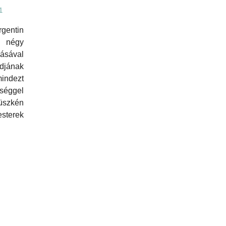
1
rgentin
e négy
ásával
jának
indezt
séggel
üszkén
sterek