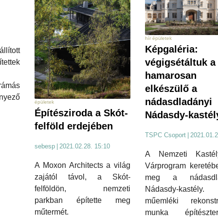
hír épületek
Képgaléria:
ított
végigsétáltuk a
tettek
hamarosan
rámás
elkészülő a
rnyező
nádasdladányi
épületek
Építésziroda a Skót-
Nádasdy-kastél
felföld erdejében
TSPC Csoport
|
2021.01.2
sebesp
|
2021.02.28. 15:10
A Nemzeti Kasté
A Moxon Architects a világ
Várprogram keretébe
zajától távol, a Skót-
meg a nádasdla
felföldön, nemzeti
Nádasdy-kasté
parkban építette meg
műemléki rekonstr
műtermét.
munka építészter