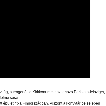
ilág, a tenger és a Kirkkonummihoz tartozó Porkkala-félsziget, 
édelme során.
t épület ritka Finnországban. Viszont a könyvtár belsejében