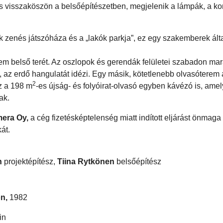
s visszaköszön a belsőépítészetben, megjelenik a lámpák, a kor
ek zenés játszóháza és a „lakók parkja”, ez egy szakemberek álta
rem belső terét. Az oszlopok és gerendák felületei szabadon mar
t, az erdő hangulatát idézi. Egy másik, kötetlenebb olvasóterem
2
Ez a 198 m
-es újság- és folyóirat-olvasó egyben kávézó is, amel
nak.
era Oy,
a cég fizetésképtelenség miatt indított eljárást önmaga 
át.
n
projektépítész,
Tiina Rytkönen
belsőépítész
n,
1982
in