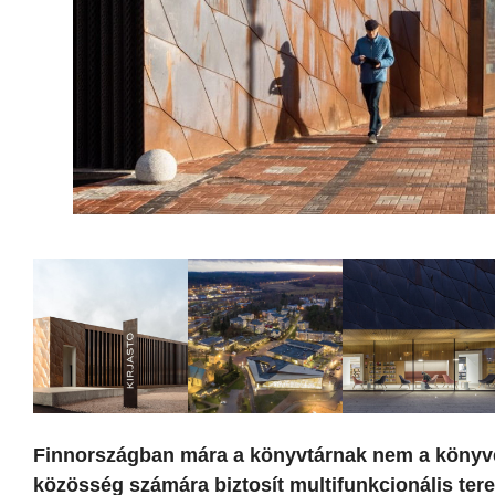
Finnországban mára a könyvtárnak nem a könyve
közösség számára biztosít multifunkcionális tere