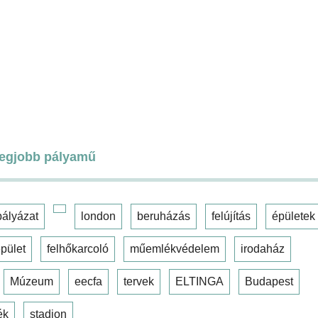
legjobb pályamű
pályázat
london
beruházás
felújítás
épületek
pület
felhőkarcoló
műemlékvédelem
irodaház
Múzeum
eecfa
tervek
ELTINGA
Budapest
ék
stadion