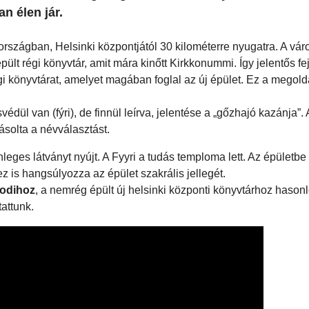
n élen jár.
országban, Helsinki központjától 30 kilométerre nyugatra. A vá
ült régi könyvtár, amit mára kinőtt Kirkkonummi. Így jelentős fe
 régi könyvtárat, amelyet magában foglal az új épület. Ez a megol
svédül van (fýri), de finnül leírva, jelentése a „gőzhajó kazánja”. 
ásolta a névválasztást.
leges látványt nyújt. A Fyyri a tudás temploma lett. Az épületbe
ez is hangsúlyozza az épület szakrális jellegét.
odihoz
, a nemrég épült új helsinki központi könyvtárhoz hason
tattunk.