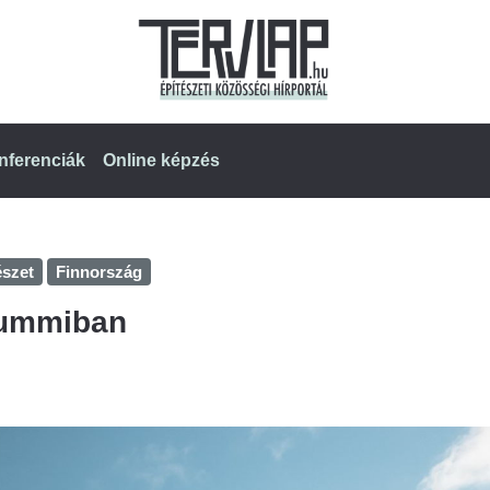
nferenciák
Online képzés
észet
Finnország
onummiban