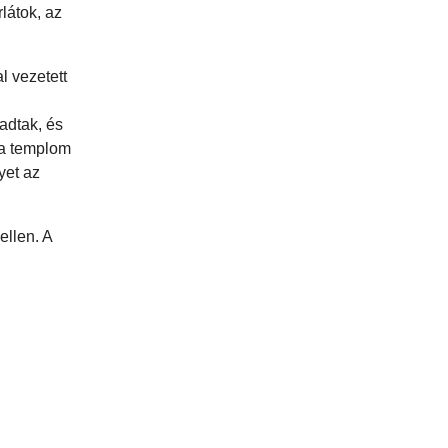
látok, az
l vezetett
adtak, és
 a templom
yet az
ellen. A