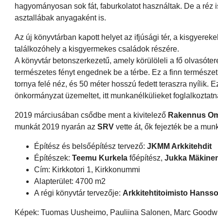
hagyományosan sok fát, faburkolatot használtak. De a réz i
asztallábak anyagaként is.
Az új könyvtárban kapott helyet az ifjúsági tér, a kisgyerek
találkozóhely a kisgyermekes családok részére.
A könyvtár betonszerkezetű, amely körülöleli a fő olvasóte
természetes fényt engednek be a térbe. Ez a finn természe
tornya felé néz, és 50 méter hosszú fedett teraszra nyílik. 
önkormányzat üzemeltet, itt munkanélkülieket foglalkoztat
2019 márciusában csődbe ment a kivitelező
Rakennus Om
munkát 2019 nyarán az
SRV
vette át, ők fejezték be a munk
Építész és belsőépítész tervező:
JKMM Arkkitehdit
Építészek:
Teemu Kurkela
főépítész,
Jukka Mäkine
Cím: Kirkkotori 1, Kirkkonummi
Alapterület: 4700 m2
A régi könyvtár tervezője:
Arkkitehtitoimisto Hansso
Képek: Tuomas Uusheimo, Pauliina Salonen, Marc Goodw