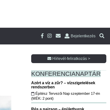
Bejelentkezés
Hírlevél-feliratkozás >
KONFERENCIA
NAPTÁR
Azért a víz a zűr? – vízszigetelések
rendszerben
Építész Tervezői Nap szeptember 17-én
(MÉK: 2 pont)
Rés a pajzson – épületburok