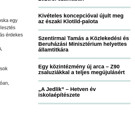
Kivételes koncepcióval újult meg
roska egy
az északi Klotild-palota
jlesztés
dás érdekes
Szentirmai Tamás a Közlekedési és
Beruházási Minisztérium helyettes
A
államtitkára
Egy közintézmény új arca – Z90
 sok
zsaluziákkal a teljes megújulásért
lóan,
„A Jedlik” – Hetven év
iskolaépítészete