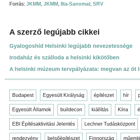
Forrás:
JKMM
,
JKMM
,
Ilta-Sanomat
,
SRV
A szerző legújabb cikkei
Gyalogoshíd Helsinki legújabb nevezetessége
Irodaház és szálloda a helsinki kikötőben
A helsinki múzeum tervpályázata: megvan az öt 
Budapest
Egyesült Királyság
építészet
hír
Egyesült Államok
buildecon
kiállítás
Kína
é
EBI Építésaktivitási Jelentés
Lechner Tudásközpont
rendezvény
belsőépítészet
Finnország
műeml