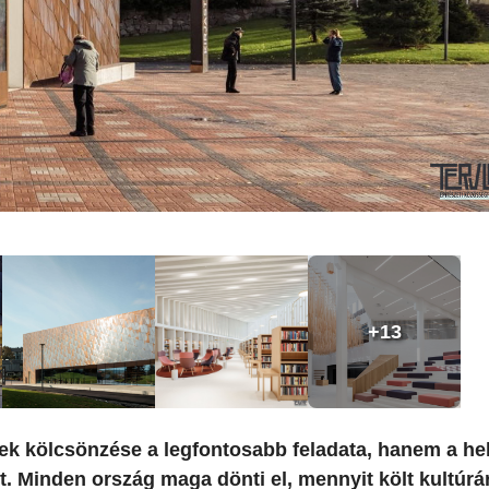
+13
k kölcsönzése a legfontosabb feladata, hanem a hel
t. Minden ország maga dönti el, mennyit költ kultúrá