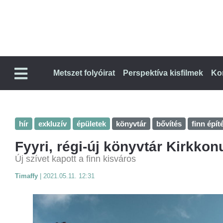
Metszet folyóirat
Perspektíva kisfilmek
Ko
hír
exkluzív
épületek
könyvtár
bővítés
finn épít
Fyyri, régi-új könyvtár Kirkk
Új szívet kapott a finn kisváros
Timaffy
|
2021.05.11. 12:31