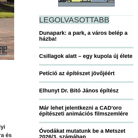
LEGOLVASOTTABB
Dunapark: a park, a város belép a
házba!
Csillagok alatt – egy kupola új élete
Petíció az építészet jövőjéért
Elhunyt Dr. Bitó János építész
Már lehet jelentkezni a CAD'oro
építészeti animációs filmszemlére
yi
Óvodákat mutatunk be a Metszet
ra és
2026/3. számában