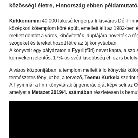
közösségi életre, Finnország ebben példamutatóa
Kirkkonummi
40 000 lakosú tengerparti kisváros Dél-Finn
középkori kőtemplom köré épült, emellett állt az 1982-ben ép
mellett döntött a város, kibővítették, duplájára növelték a
szögeket és tereket hozott létre az új könyvtárban.
A könyvtár egy pályázaton a
Fyyri
(fűri) nevet kapta, a szó 
környéken jelentős, 17%-os svéd kisebbség él, ez is befoly
A város központjában, a templom mellett álló könyvtár külön
természetes fény jut be, a tervező,
Teemu Kurkela
szerint 
A Fyyri már a finn könyvtárak új generációját képviseli az
O
amelyet a
Metszet 2019/4. számában
részletesen is bemu