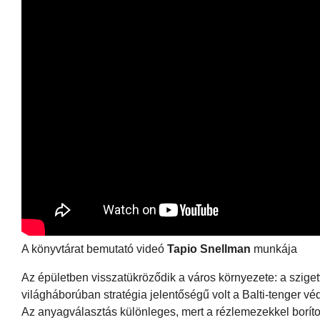
A könyvtárat bemutató videó
Tapio Snellman
munkája
Az épületben visszatükröződik a város környezete: a szigetv
világháborúban stratégia jelentőségű volt a Balti-tenger v
Az anyagválasztás különleges, mert a rézlemezekkel borítot