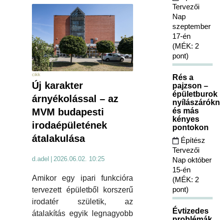
Tervezői
Nap
szeptember
17-én
(MÉK: 2
pont)
cikk
Rés a
Új karakter
pajzson –
épületburok
árnyékolással – az
nyílászárókn
és más
MVM budapesti
kényes
irodaépületének
pontokon
átalakulása
Építész
Tervezői
d.adel
|
2026.06.02. 10:25
Nap október
15-én
Amikor egy ipari funkcióra
(MÉK: 2
pont)
tervezett épületből korszerű
irodatér születik, az
Évtizedes
átalakítás egyik legnagyobb
problémák