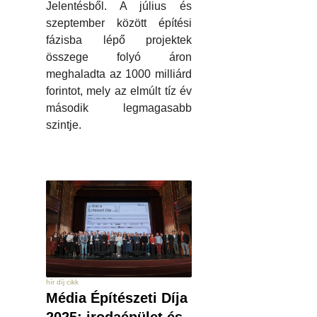
Jelentésből. A július és
szeptember között építési
fázisba lépő projektek
összege folyó áron
meghaladta az 1000 milliárd
forintot, mely az elmúlt tíz év
második legmagasabb
szintje.
hír díj cikk
Média Építészeti Díja