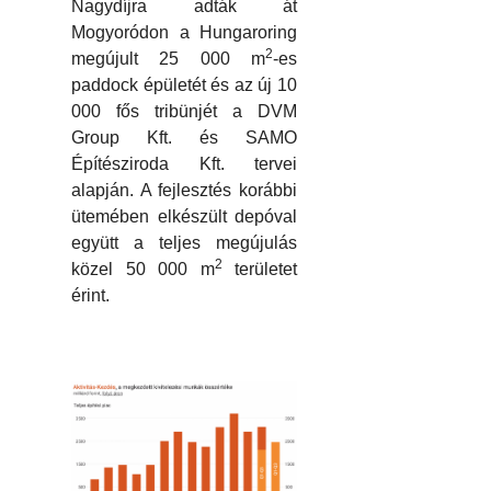
Nagydíjra adták át
Mogyoródon a Hungaroring
2
megújult 25 000 m
-es
paddock épületét és az új 10
000 fős tribünjét a DVM
Group Kft. és SAMO
Építésziroda Kft. tervei
alapján. A fejlesztés korábbi
ütemében elkészült depóval
együtt a teljes megújulás
2
közel 50 000 m
területet
érint.