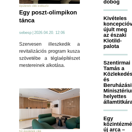
dobog
épületek cikk exkluzív
Egy poszt-olimpikon
Kivételes
tánca
koncepcióv
újult meg
sebesp
|
2026.04.20. 12:06
az északi
Klotild-
Szervesen illeszkedik a
palota
revitalizációs program kusza
szövetébe a téglaépítészet
Szentirmai
mestereinek alkotása.
Tamás a
Közlekedés
és
Beruházási
Minisztéri
helyettes
államtitkár
Egy
közintézm
új arca –
hír épületek cikk