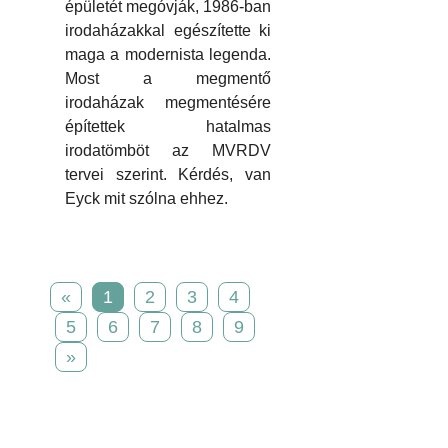
épületét megóvják, 1986-ban
irodaházakkal egészítette ki
maga a modernista legenda.
Most a megmentő
irodaházak megmentésére
építettek hatalmas
irodatömböt az MVRDV
tervei szerint. Kérdés, van
Eyck mit szólna ehhez.
«
1
2
3
4
5
6
7
8
9
»