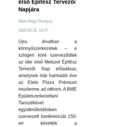
első Építész Tervezői
Napjára
Ware-Nagy Orsolya
|
2025.03.26. 14:17
Újra divatban a
könnyűszerkezetek – e
szlogen köré szerveződtek
az idei első Metszet Építész
Tervezői Nap előadásai,
amelynek már harmadik éve
az Etele Plaza Prémium
moziterme ad otthont. A BME
Épületszerkezettani
Tanszékével
együttműködésben
szervezett konferenciát 150-
en követték a