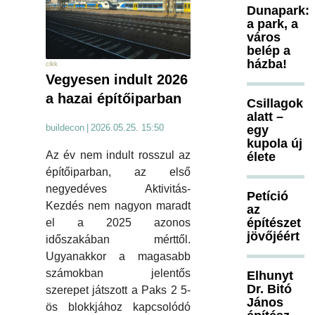
Dunapark:
a park, a
város
belép a
házba!
cikk
Vegyesen indult 2026
a hazai építőiparban
Csillagok
alatt –
buildecon
|
2026.05.25. 15:50
egy
kupola új
Az év nem indult rosszul az
élete
építőiparban, az első
negyedéves Aktivitás-
Petíció
Kezdés nem nagyon maradt
az
építészet
el a 2025 azonos
jövőjéért
időszakában mérttől.
Ugyanakkor a magasabb
számokban jelentős
Elhunyt
Dr. Bitó
szerepet játszott a Paks 2 5-
János
ös blokkjához kapcsolódó