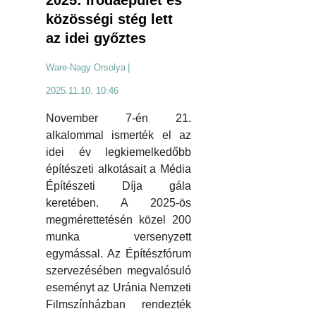
2025: irodaépület és
közösségi stég lett
az idei győztes
Ware-Nagy Orsolya
|
2025.11.10. 10:46
November 7-én 21.
alkalommal ismerték el az
idei év legkiemelkedőbb
építészeti alkotásait a Média
Építészeti Díja gála
keretében. A 2025-ös
megmérettetésén közel 200
munka versenyzett
egymással. Az Építészfórum
szervezésében megvalósuló
eseményt az Uránia Nemzeti
Filmszínházban rendezték