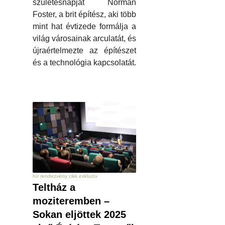
születésnapját Norman
Foster, a brit építész, aki több
mint hat évtizede formálja a
világ városainak arculatát, és
újraértelmezte az építészet
és a technológia kapcsolatát.
hír rendezvény cikk exkluzív
Teltház a
moziteremben –
Sokan eljöttek 2025