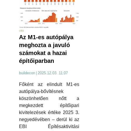
cikk
Az M1-es autópálya
meghozta a javuló
számokat a hazai
építőiparban
buildecon
|
2025.12.03. 11:07
Főként az elindult M1-es
autópálya-bővítésnek
köszönhetően nőtt a
megkezdett építőipari
kivitelezések értéke 2025 3.
negyedévében – derül ki az
EBI Építésaktivitási