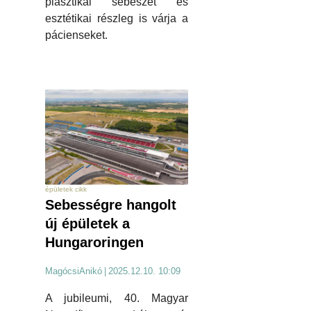
plasztikai sebészet és
esztétikai részleg is várja a
pácienseket.
épületek cikk
Sebességre hangolt
új épületek a
Hungaroringen
MagócsiAnikó
|
2025.12.10. 10:09
A jubileumi, 40. Magyar