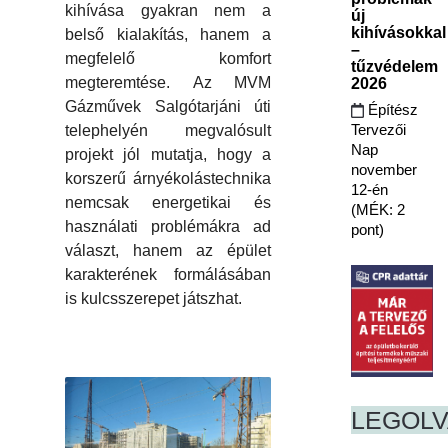
kihívása gyakran nem a
új
kihívásokkal
belső kialakítás, hanem a
–
megfelelő komfort
tűzvédelem
megteremtése. Az MVM
2026
Gázművek Salgótarjáni úti
Építész
Tervezői
telephelyén megvalósult
Nap
projekt jól mutatja, hogy a
november
korszerű árnyékolástechnika
12-én
nemcsak energetikai és
(MÉK: 2
használati problémákra ad
pont)
választ, hanem az épület
karakterének formálásában
is kulcsszerepet játszhat.
LEGOL