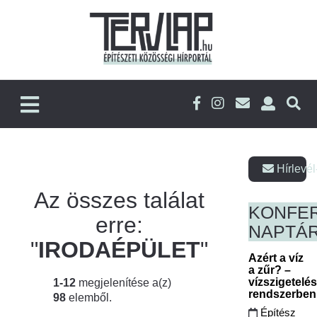
Hírlevél
Az összes találat
KONFE
erre:
NAPTÁ
"
IRODAÉPÜLET
"
Azért a víz
a zűr? –
vízszigetelé
1-12
megjelenítése a(z)
rendszerbe
98
elemből.
Építész