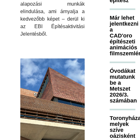
építész
alapozási munkák
elindulása, ami árnyalja a
Már lehet
kedvezőbb képet – derül ki
jelentkezni
az EBI Építésaktivitási
a
Jelentésből.
CAD'oro
építészeti
animációs
filmszemlé
Óvodákat
mutatunk
be a
Metszet
2026/3.
számában
Toronyháza
melyek
szíve
oázisként