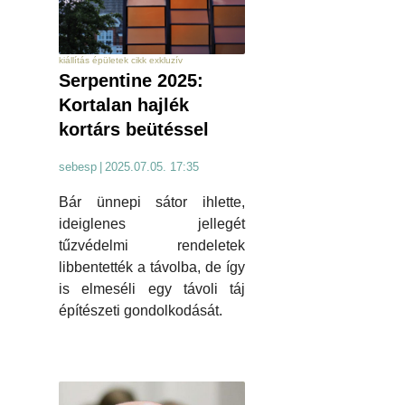
kiállítás épületek cikk exkluzív
Serpentine 2025:
Kortalan hajlék
kortárs beütéssel
sebesp
|
2025.07.05. 17:35
Bár ünnepi sátor ihlette,
ideiglenes jellegét
tűzvédelmi rendeletek
libbentették a távolba, de így
is elmeséli egy távoli táj
építészeti gondolkodását.