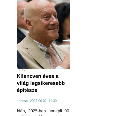
hír cikk
Kilencven éves a
világ legsikeresebb
építésze
sebesp
|
2025.06.02. 11:39
Idén, 2025-ben ünnepli 90.