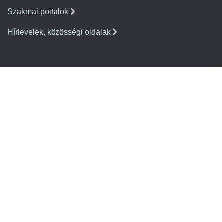
Szakmai portálok
Hírlevelek, közösségi oldalak