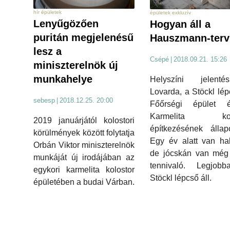
hír épületek
épületek exkluzív
Lenyűgözően
Hogyan áll a
puritán megjelenésű
Hauszmann-terv?
lesz a
Csépé
|
2018.09.21. 15:26
miniszterelnök új
munkahelye
Helyszíni jelen
Lovarda, a Stöckl lép
sebesp
|
2018.12.25. 20:00
Főőrségi épület
Karmelita kolo
2019 januárjától kolostori
építkezésének állapo
körülmények között folytatja
Egy év alatt van ha
Orbán Viktor miniszterelnök
de jócskán van még 
munkáját új irodájában az
tennivaló. Legjob
egykori karmelita kolostor
Stöckl lépcső áll.
épületében a budai Várban.