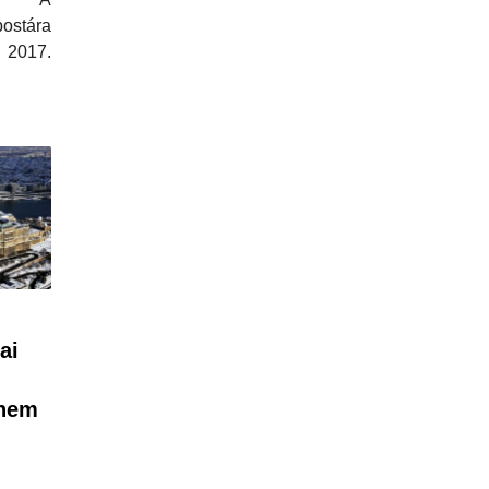
stára
 2017.
ai
 nem