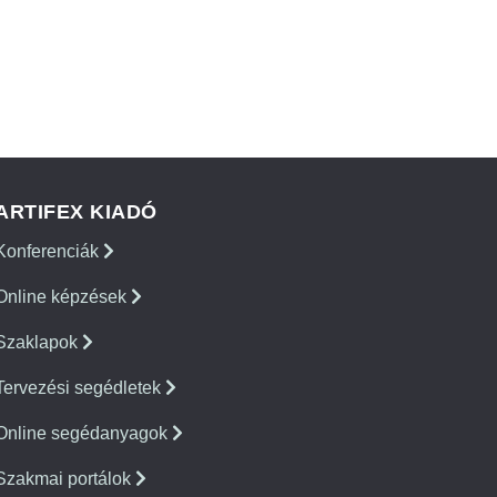
ARTIFEX KIADÓ
Konferenciák
Online képzések
Szaklapok
Tervezési segédletek
Online segédanyagok
Szakmai portálok