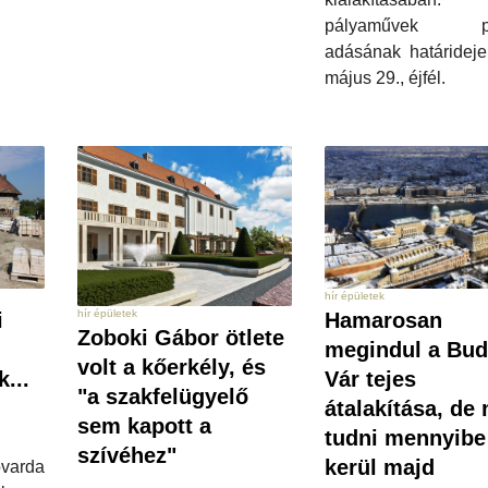
pályaművek po
adásának határideje
május 29., éjfél.
hír épületek
hír épületek
Hamarosan
i
Zoboki Gábor ötlete
megindul a Bud
volt a kőerkély, és
Vár tejes
k...
"a szakfelügyelő
átalakítása, de
sem kapott a
tudni mennyibe
szívéhez"
kerül majd
arda