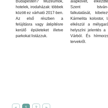
alapkövét, elkezd
Budapesten? Múzeumok,
Szent István-t
hotelek, irodaházak: többek
falkutatását, kibel
között ez várható 2017-ben.
Kármelita kolostor, 
Az első részben a
elkészül a mélygar
felújításra vagy átépítésre
helyszíni jelentés a
kerülő épületeket illetve
Várból. És hírmorz
parkokat listázzuk.
tervekről.
«
1
2
»