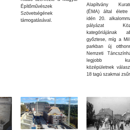
Alapítvány Kurat
Építőművészek
(ÉMA) által életre 
Szövetségének
idén 20. alkalommal
támogatásával.
pályázat Közé
kategóriájának ab
győztese, míg a Mil
parkban új otthonr
Nemzeti Táncszính
legjobb kultu
középületnek válasz
18 tagú szakmai zsűr