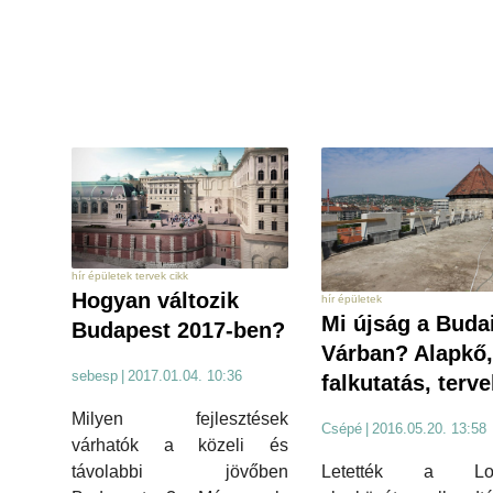
hír épületek tervek cikk
Hogyan változik
hír épületek
Mi újság a Buda
Budapest 2017-ben?
Várban? Alapkő,
sebesp
|
2017.01.04. 10:36
falkutatás, terve
Milyen fejlesztések
Csépé
|
2016.05.20. 13:58
várhatók a közeli és
Letették a Lov
távolabbi jövőben