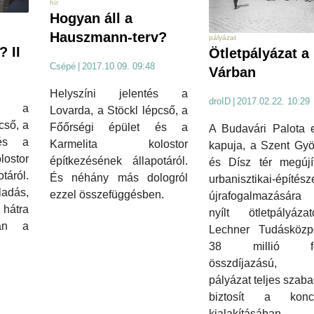
hír
Hogyan áll a
Hauszmann-terv?
pályázat
 II
Ötletpályázat a
Csépé
|
2017.10.09. 09:48
Várban
Helyszíni jelentés a
droID
|
2017.02.22. 10:29
tés a
Lovarda, a Stöckl lépcső, a
cső, a
Főőrségi épület és a
A Budavári Palota e
 és a
Karmelita kolostor
kapuja, a Szent Gyö
stor
építkezésének állapotáról.
és Dísz tér megújít
táról.
És néhány más dologról
urbanisztikai-építésze
ladás,
ezzel összefüggésben.
újrafogalmazására 
hátra
nyílt ötletpályáz
ban a
Lechner Tudásközp
38 millió for
összdíjazású, t
pályázat teljes szab
biztosít a konc
kialakításáb