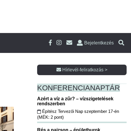
Bejelentkezés
Hírlevél-feliratkozás >
KONFERENCIA
NAPTÁR
Azért a víz a zűr? – vízszigetelések
rendszerben
Építész Tervezői Nap szeptember 17-én
(MÉK: 2 pont)
Rés a pajzson – épületburok