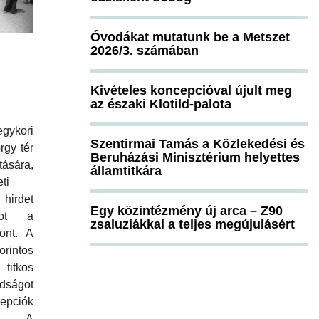
Óvodákat mutatunk be a Metszet
2026/3. számában
Kivételes koncepcióval újult meg
az északi Klotild-palota
gykori
Szentirmai Tamás a Közlekedési és
rgy tér
Beruházási Minisztérium helyettes
ására,
államtitkára
ti
hirdet
Egy közintézmény új arca – Z90
atot a
zsaluziákkal a teljes megújulásért
ont. A
intos
itkos
adságot
epciók
an. A