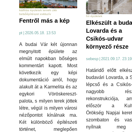
kiállítás épületek tervek cikk
belsőépítészet exkluzív
hír épületek
Fentről más a kép
Elkészült a buda
Lovarda és a
pt
|
2026.05.18. 13:53
Csikós-udvar
A budai Vár két újonnan
környező része
megnyitott épülete az
elmúlt napokban bőséges
sebesp
|
2021.09.17. 23:19
kommentárt kapott. Most
Határidő előtt elkés
következik egy képi
budavári Lovarda, a S
dokumentáció arról, hogy
lépcső és a Csikós-
alakult át a Karmelita és az
nagyobb rész
egykori Vöröskereszt-
rekonstrukciója, am
palota, s milyen terek jöttek
először a Kultu
létre, végül is milyen városi
Örökség Napjai kere
nézőpontot kínálnak ma.
szombaton és vas
Két különböző építészeti
nyílnak me
történet, meglepően