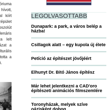
óriuma
hívott,
LEGOLVASOTTABB
 kiírt
pület
Dunapark: a park, a város belép a
szolút
házba!
lenáris
a lelt
Csillagok alatt – egy kupola új élete
ázat a
rális
totta a
Petíció az építészet jövőjéért
i.
Elhunyt Dr. Bitó János építész
Már lehet jelentkezni a CAD'oro
építészeti animációs filmszemlére
Toronyházak, melyek szíve
oázisként dobog