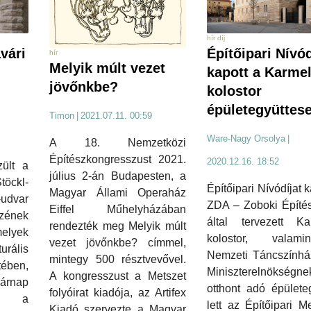
hír díj
vári
Építőipari Nívód
hír
Melyik múlt vezet
kapott a Karmel
jövőnkbe?
kolostor
épületegyüttes
Timon
|
2021.07.11. 00:59
Ware-Nagy Orsolya
|
A 18. Nemzetközi
Építészkongresszust 2021.
2020.12.16. 18:52
zült a
július 2-án Budapesten, a
töckl-
Építőipari Nívódíjat k
Magyar Állami Operaház
udvar
ZDA – Zoboki Építés
Eiffel Műhelyházában
ének
által tervezett Kar
rendezték meg Melyik múlt
elyek
kolostor, valam
vezet jövőnkbe? címmel,
rális
Nemzeti Táncszínház
mintegy 500 résztvevővel.
tében,
Miniszterelnökségne
A kongresszust a Metszet
árnap
otthont adó épülete
folyóirat kiadója, az Artifex
g a
lett az Építőipari Me
Kiadó szervezte a Magyar