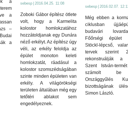
ték a
sebesp
|
2016.04.25. 11:08
sebesp
|
2016.02.07. 12:1
erem
Zoboki Gábor építész ötlete
ezve a
Még ebben a kormá
volt, hogy a Karmelita
lassan
ciklusban újjáé
kolostor homlokzatához
ázs –
budavári lovar
hozzátoldjanak egy Dunára
 Budai
Főőrségi épület
néző erkélyt. Az építész úgy
sák a
Stöckl-lépcső, vala
véli, az erkély feloldja az
tervek szerint 2
épület monoton keleti
rekonstruálják a 
homlokzatát, ráadásul a
Szent István-termé
kolostor szomszédságában
számolt b
szinte minden épületen van
Országgyűlés Kult
erkély. A világörökségi
bizottságának ülé
területen általában még egy
Simon László.
tetőtéri ablakot sem
engedélyeznek.