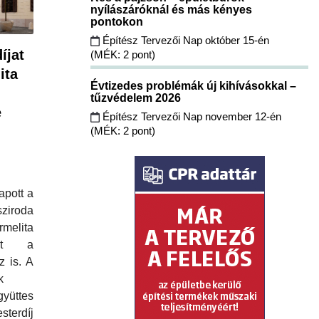
nyílászáróknál és más kényes
pontokon
Építész Tervezői Nap október 15-én
íjat
(MÉK: 2 pont)
ita
Évtizedes problémák új kihívásokkal –
tűzvédelem 2026
e
Építész Tervezői Nap november 12-én
(MÉK: 2 pont)
apott a
ziroda
melita
int a
 is. A
k
gyüttes
sterdíj