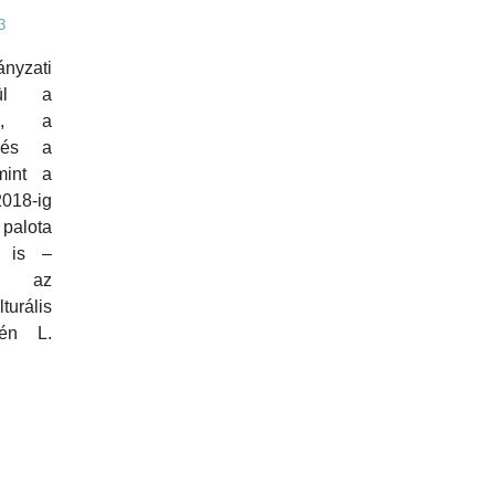
3
nyzati
pül a
da, a
 és a
mint a
018-ig
palota
t is –
e az
urális
sén L.