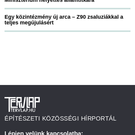
Minisztérium helyettes államtitkára
Egy közintézmény új arca – Z90 zsaluziákkal a
teljes megújulásért
ÉPÍTÉSZETI KÖZÖSSÉGI HÍRPORTÁL
Lépjen velünk kapcsolatba: