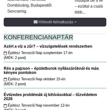
mutatjuk be a Metsz
Dombóvárig, Budapesttől
– ezúttal a családi 
Sencsenig.
több...
Hírlevél-feliratkozás >
KONFERENCIA
NAPTÁR
Azért a víz a zűr? – vízszigetelések rendszerben
Építész Tervezői Nap szeptember 17-én
(MÉK: 2 pont)
Rés a pajzson – épületburok nyílászáróknál és más
kényes pontokon
Építész Tervezői Nap október 15-én
(MÉK: 2 pont)
Évtizedes problémák új kihívásokkal – tűzvédelem
2026
Építész Tervezői Nap november 12-én