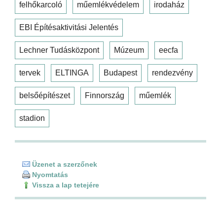
felhőkarcoló
műemlékvédelem
irodaház
EBI Építésaktivitási Jelentés
Lechner Tudásközpont
Múzeum
eecfa
tervek
ELTINGA
Budapest
rendezvény
belsőépítészet
Finnország
műemlék
stadion
Üzenet a szerzőnek
Nyomtatás
Vissza a lap tetejére