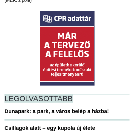
(MÉK: 2 pont)
LEGOLVASOTTABB
Dunapark: a park, a város belép a házba!
Csillagok alatt – egy kupola új élete