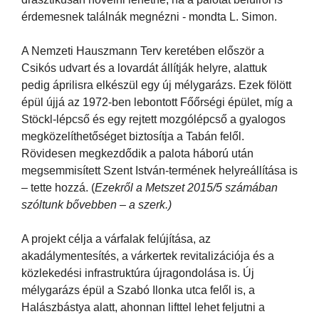
érdemesnek találnák megnézni - mondta L. Simon.
A Nemzeti Hauszmann Terv keretében először a
Csikós udvart és a lovardát állítják helyre, alattuk
pedig áprilisra elkészül egy új mélygarázs. Ezek fölött
épül újjá az 1972-ben lebontott Főőrségi épület, míg a
Stöckl-lépcső és egy rejtett mozgólépcső a gyalogos
megközelíthetőséget biztosítja a Tabán felől.
Rövidesen megkezdődik a palota háború után
megsemmisített Szent István-termének helyreállítása is
– tette hozzá. (
Ezekről a Metszet 2015/5 számában
szóltunk bővebben – a szerk.)
A projekt célja a várfalak felújítása, az
akadálymentesítés, a várkertek revitalizációja és a
közlekedési infrastruktúra újragondolása is. Új
mélygarázs épül a Szabó Ilonka utca felől is, a
Halászbástya alatt, ahonnan lifttel lehet feljutni a