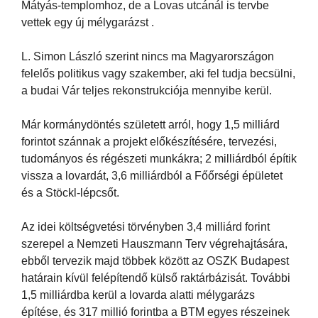
Mátyás-templomhoz, de a Lovas utcánál is tervbe
vettek egy új mélygarázst .
L. Simon László szerint nincs ma Magyarországon
felelős politikus vagy szakember, aki fel tudja becsülni,
a budai Vár teljes rekonstrukciója mennyibe kerül.
Már kormánydöntés született arról, hogy 1,5 milliárd
forintot szánnak a projekt előkészítésére, tervezési,
tudományos és régészeti munkákra; 2 milliárdból építik
vissza a lovardát, 3,6 milliárdból a Főőrségi épületet
és a Stöckl-lépcsőt.
Az idei költségvetési törvényben 3,4 milliárd forint
szerepel a Nemzeti Hauszmann Terv végrehajtására,
ebből tervezik majd többek között az OSZK Budapest
határain kívül felépítendő külső raktárbázisát. További
1,5 milliárdba kerül a lovarda alatti mélygarázs
építése, és 317 millió forintba a BTM egyes részeinek