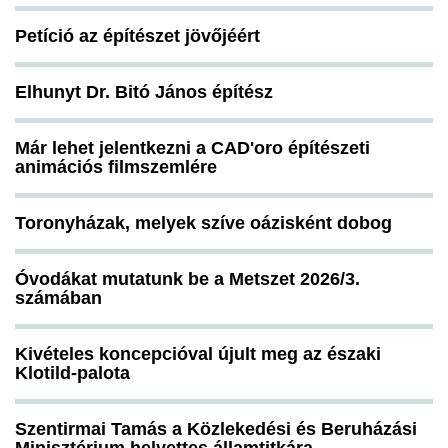
Petíció az építészet jövőjéért
Elhunyt Dr. Bitó János építész
Már lehet jelentkezni a CAD'oro építészeti
animációs filmszemlére
Toronyházak, melyek szíve oázisként dobog
Óvodákat mutatunk be a Metszet 2026/3.
számában
Kivételes koncepcióval újult meg az északi
Klotild-palota
Szentirmai Tamás a Közlekedési és Beruházási