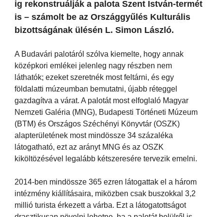
ig rekonstruálják a palota Szent István-termét
is – számolt be az Országgyűlés Kulturális
bizottságának ülésén L. Simon László.
A Budavári palotáról szólva kiemelte, hogy annak
középkori emlékei jelenleg nagy részben nem
láthatók; ezeket szeretnék most feltárni, és egy
földalatti múzeumban bemutatni, újabb réteggel
gazdagítva a várat. A palotát most elfoglaló Magyar
Nemzeti Galéria (MNG), Budapesti Történeti Múzeum
(BTM) és Országos Széchényi Könyvtár (OSZK)
alapterületének most mindössze 34 százaléka
látogatható, ezt az arányt MNG és az OSZK
kiköltözésével legalább kétszeresére tervezik emelni.
2014-ben mindössze 365 ezren látogattak el a három
intézmény kiállításaira, miközben csak buszokkal 3,2
millió turista érkezett a várba. Ezt a látogatottságot
drasztikusan növelni lehetne, ha a palotát belülről is