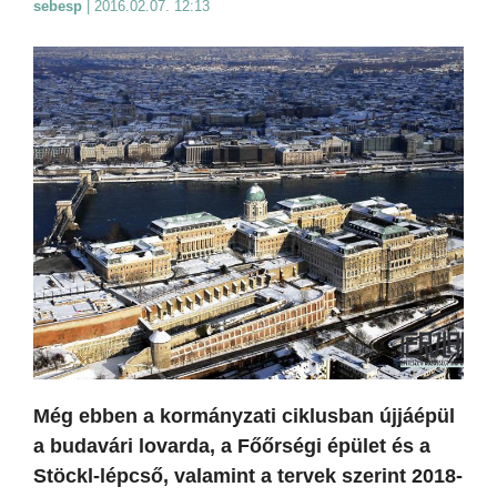
sebesp
|
2016.02.07. 12:13
Még ebben a kormányzati ciklusban újjáépül
a budavári lovarda, a Főőrségi épület és a
Stöckl-lépcső, valamint a tervek szerint 2018-