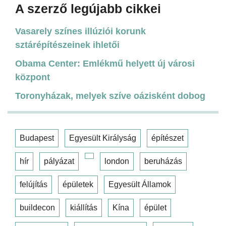
A szerző legújabb cikkei
Vasarely színes illúziói korunk
sztárépítészeinek ihletői
Obama Center: Emlékmű helyett új városi
központ
Toronyházak, melyek szíve oázisként dobog
Budapest
Egyesült Királyság
építészet
hír
pályázat
london
beruházás
felújítás
épületek
Egyesült Államok
buildecon
kiállítás
Kína
épület