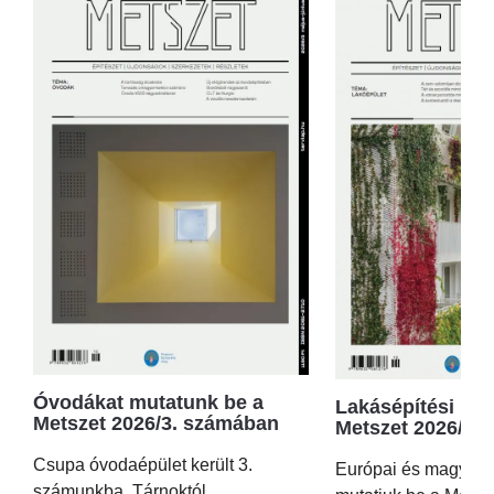
Óvodákat mutatunk be a
Lakásépítési kör
Metszet 2026/3. számában
Metszet 2026/2.
Csupa óvodaépület került 3.
Európai és magyar p
számunkba, Tárnoktól