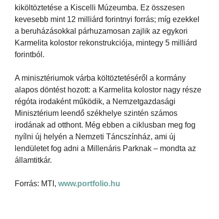
kiköltöztetése a Kiscelli Múzeumba. Ez összesen
kevesebb mint 12 milliárd forintnyi forrás; míg ezekkel
a beruházásokkal párhuzamosan zajlik az egykori
Karmelita kolostor rekonstrukciója, mintegy 5 milliárd
forintból.
A minisztériumok várba költöztetéséről a kormány
alapos döntést hozott: a Karmelita kolostor nagy része
régóta irodaként működik, a Nemzetgazdasági
Minisztérium leendő székhelye szintén számos
irodának ad otthont. Még ebben a ciklusban meg fog
nyílni új helyén a Nemzeti Táncszínház, ami új
lendületet fog adni a Millenáris Parknak – mondta az
államtitkár.
Forrás: MTI,
www.portfolio.hu