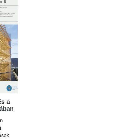
s a
mában
en
i
tások