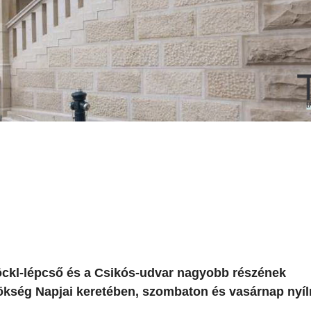
Stöckl-lépcső és a Csikós-udvar nagyobb részének
Örökség Napjai keretében, szombaton és vasárnap nyí