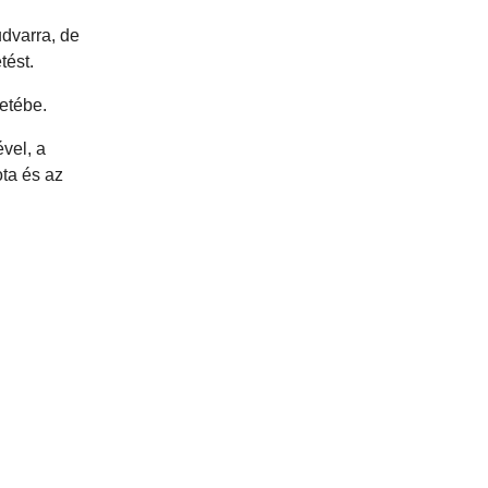
udvarra, de
tést.
etébe.
vel, a
ta és az