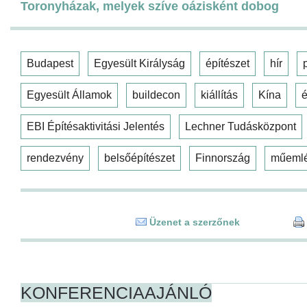
Toronyházak, melyek szíve oázisként dobog
Budapest
Egyesült Királyság
építészet
hír
Egyesült Államok
buildecon
kiállítás
Kína
é
EBI Építésaktivitási Jelentés
Lechner Tudásközpont
rendezvény
belsőépítészet
Finnország
műeml
Üzenet a szerzőnek
KONFERENCIAAJÁNLÓ