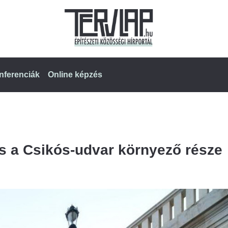
nferenciák
Online képzés
és a Csikós-udvar környező része