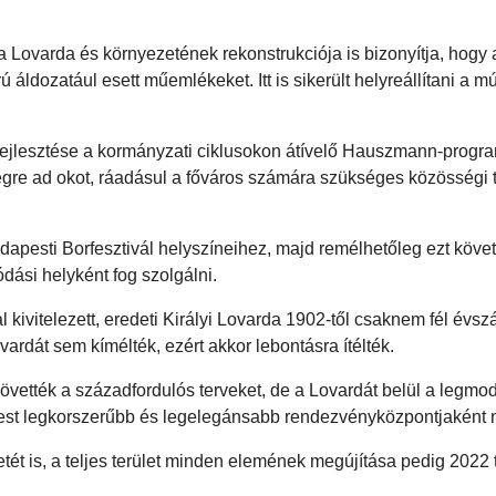
a Lovarda és környezetének rekonstrukciója is bizonyítja, hogy
 áldozatául esett műemlékeket. Itt is sikerült helyreállítani a mú
k fejlesztése a kormányzati ciklusokon átívelő Hauszmann-progr
gre ad okot, ráadásul a főváros számára szükséges közösségi 
pesti Borfesztivál helyszíneihez, majd remélhetőleg ezt követ
ási helyként fog szolgálni.
 kivitelezett, eredeti Királyi Lovarda 1902-től csaknem fél évs
vardát sem kímélték, ezért akkor lebontásra ítélték.
övették a századfordulós terveket, de a Lovardát belül a legm
apest legkorszerűbb és legelegánsabb rendezvényközpontjaként 
ét is, a teljes terület minden elemének megújítása pedig 2022