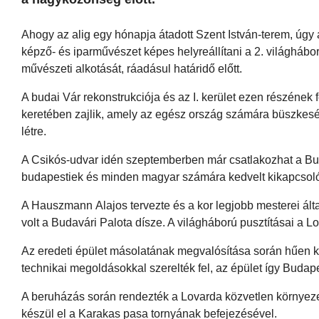
Ahogy az alig egy hónapja átadott Szent István-terem, úgy 
képző- és iparművészet képes helyreállítani a 2. világháború
művészeti alkotását, ráadásul határidő előtt.
A budai Vár rekonstrukciója és az I. kerület ezen részéne
keretében zajlik, amely az egész ország számára büszkesé
létre.
A Csikós-udvar idén szeptemberben már csatlakozhat a Buda
budapestiek és minden magyar számára kedvelt kikapcsolód
A Hauszmann Alajos tervezte és a kor legjobb mesterei által
volt a Budavári Palota dísze. A világháború pusztításai a Lo
Az eredeti épület másolatának megvalósítása során hűen k
technikai megoldásokkal szerelték fel, az épület így Bud
A beruházás során rendezték a Lovarda közvetlen környezet
készül el a Karakas pasa tornyának befejezésével.