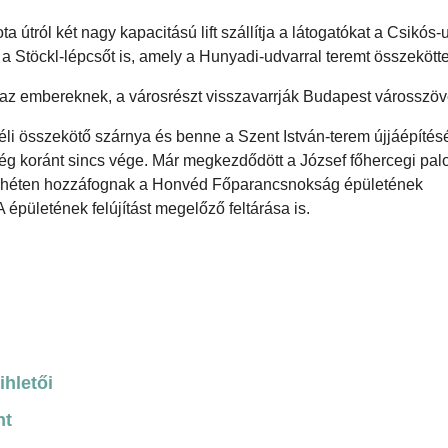
útról két nagy kapacitású lift szállítja a látogatókat a Csikós-
 a Stöckl-lépcsőt is, amely a Hunyadi-udvarral teremt összekötte
 az embereknek, a városrészt visszavarrják Budapest városszöv
déli összekötő szárnya és benne a Szent István-terem újjáépítésé
g koránt sincs vége. Már megkezdődött a József főhercegi palo
vő héten hozzáfognak a Honvéd Főparancsnokság épületének
épületének felújítást megelőző feltárása is.
ihletői
nt