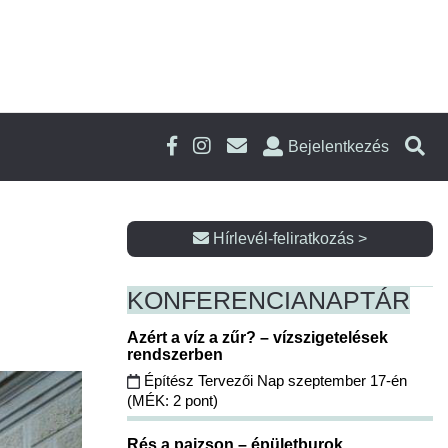
Bejelentkezés
Hírlevél-feliratkozás >
KONFERENCIA
NAPTÁR
Azért a víz a zűr? – vízszigetelések
rendszerben
Építész Tervezői Nap szeptember 17-én
(MÉK: 2 pont)
Rés a pajzson – épületburok