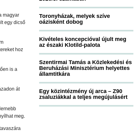
 a magyar
Toronyházak, melyek szíve
oázisként dobog
lt egy dicső
Kivételes koncepcióval újult meg
am
az északi Klotild-palota
tereket hoz
Szentirmai Tamás a Közlekedési és
Beruházási Minisztérium helyettes
ően is a
államtitkára
zázadon át
Egy közintézmény új arca – Z90
zsaluziákkal a teljes megújulásért
odernebb
nyílhat meg.
 tavaszára