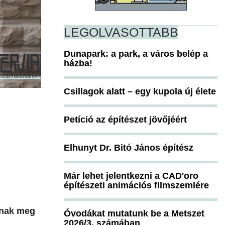
LEGOLVASOTTABB
Dunapark: a park, a város belép a
házba!
Csillagok alatt – egy kupola új élete
Petíció az építészet jövőjéért
Elhunyt Dr. Bitó János építész
Már lehet jelentkezni a CAD'oro
építészeti animációs filmszemlére
lnak meg
Óvodákat mutatunk be a Metszet
2026/3. számában