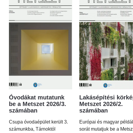
Óvodákat mutatunk
Lakásépítési körké
be a Metszet 2026/3.
Metszet 2026/2.
számában
számában
Csupa óvodaépület került 3.
Európai és magyar példá
számunkba, Tárnoktól
sorát mutatjuk be a Metsz