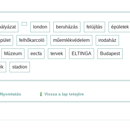
pályázat
london
beruházás
felújítás
épületek
pület
felhőkarcoló
műemlékvédelem
irodaház
Múzeum
eecfa
tervek
ELTINGA
Budapest
ék
stadion
Nyomtatás
Vissza a lap tetejére