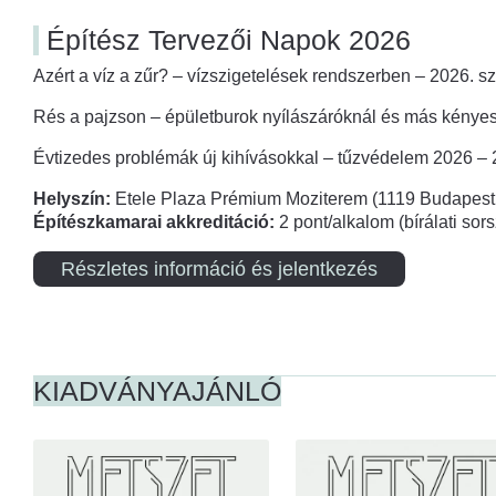
Építész Tervezői Napok 2026
Azért a víz a zűr? – vízszigetelések rendszerben – 2026. s
Rés a pajzson – épületburok nyílászáróknál és más kényes
Évtizedes problémák új kihívásokkal – tűzvédelem 2026 –
Helyszín:
Etele Plaza Prémium Moziterem (1119 Budapest,
Építészkamarai akkreditáció:
2 pont/alkalom (bírálati so
Részletes információ és jelentkezés
KIADVÁNYAJÁNLÓ