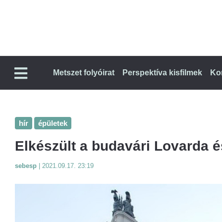
Metszet folyóirat
Perspektíva kisfilmek
Ko
hír
épületek
Elkészült a budavári Lovarda 
sebesp
|
2021.09.17. 23:19