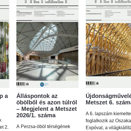
p a
Álláspontok az
Újdonságművelé
öbölből és azon túlról
Metszet 6. szá
– Megjelent a Metszet
A 6. lapszám kiemelt
2026/1. száma
k
foglalkozik az Oszaka
A Perzsa-öböl térségének
et 2.
Expóval, a világkiállí