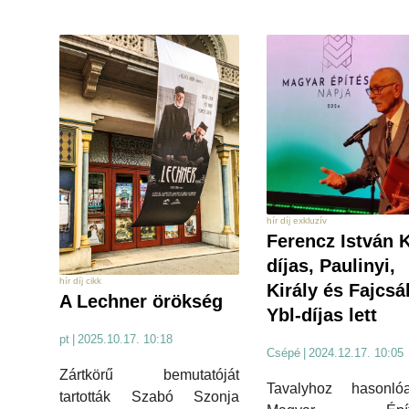
hír díj exkluzív
Ferencz István 
díjas, Paulinyi,
hír díj cikk
Király és Fajcsá
A Lechner örökség
Ybl-díjas lett
pt
|
2025.10.17. 10:18
Csépé
|
2024.12.17. 10:05
Zártkörű bemutatóját
Tavalyhoz hasonl
tartották Szabó Szonja