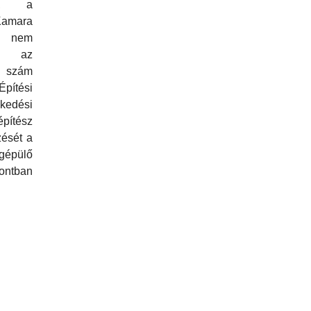
ra, a
Kamara
la nem
bb az
. szám
Építési
dési
pítész
zését a
pülő
ontban