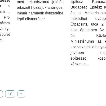
szet
Építész Kama
mert rekordszámú jelölés
át a
Budapesti Építész 
érkezett hozzájuk a rangos,
ter-,
és a Mesterisko
immár harmadik évtizedébe
a Pro
működhet tová
lépő elismerésre.
 három
Ötpacsirta utca 2
ároly-
alatti épületben. Az 
épület
és Közleke
t.
Minisztériumn az é
szervezetek elhelye
jövőben megé
építészeti közp
képzeli el.
9
10
»