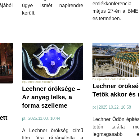
emlékkonferencia
ájából
ügye ismét napirendre
május 27-én a BME
került.
es termében.
hír épületek cikk exkluzív
épületek cikk exkluzív
Lechner öröksé
Lechner öröksége –
i
Tetők akkor és
Az anyag lelke, a
forma szelleme
pt
|
2025.10.22. 10:58
ett
pt
|
2025.11.03. 10:44
Lechner Ödön építés
tetőn találta 
A Lechner örökség című
legmagasabb erk
film újra ráirányította a