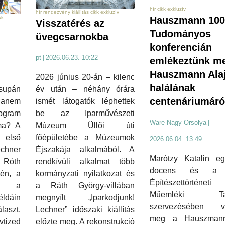
hír cikk exkluzív
hír rendezvény kiállítás cikk exkluzív
kk
Hauszmann 100
Visszatérés az
Tudományos
üvegcsarnokba
konferencián
pt
|
2026.06.23. 10:22
emlékeztünk m
Hauszmann Ala
2026 június 20-án – kilenc
halálának
supán
év után – néhány órára
centenáriumáró
hanem
ismét látogatók léphettek
rogram
be az Iparművészeti
Ware-Nagy Orsolya
|
 ma? A
Múzeum Üllői úti
első
főépületébe a Múzeumok
2026.06.04. 13:49
chner
Éjszakája alkalmából. A
Marótzy Katalin eg
 Róth
rendkívüli alkalmat több
docens és a
én, a
kormányzati nyilatkozat és
Építészettörtén
és a
a Ráth György-villában
Műemléki Tan
dáin
megnyílt „Iparkodjunk!
szervezésében va
laszt.
Lechner” időszaki kiállítás
meg a Hauszman
tized
előzte meg. A rekonstrukció