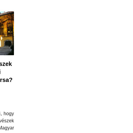
észek
i
rsa?
i, hogy
vészek
agyar