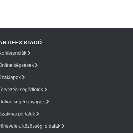
ARTIFEX KIADÓ
Konferenciák
Online képzések
Szaklapok
Tervezési segédletek
Online segédanyagok
Szakmai portálok
Hírlevelek, közösségi oldalak