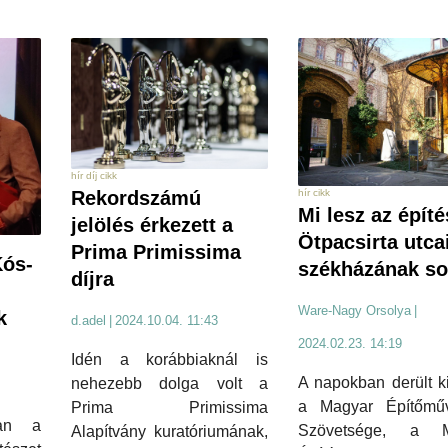
hír díj cikk
hír cikk
Rekordszámú
Mi lesz az épít
jelölés érkezett a
Ötpacsirta utca
Prima Primissima
Kós-
székházának so
díjra
Ware-Nagy Orsolya
|
k
d.adel
|
2024.10.04. 11:43
2024.02.23. 14:19
Idén a korábbiaknál is
A napokban derült k
nehezebb dolga volt a
a Magyar Építőmű
Prima Primissima
óan a
Szövetsége, a M
Alapítvány kuratóriumának,