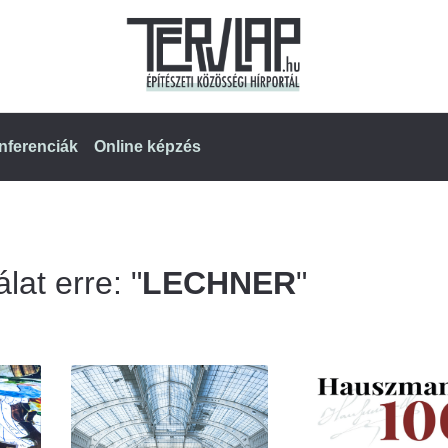
nferenciák
Online képzés
lat erre: "
LECHNER
"