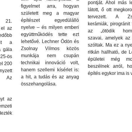
pontját. Ahol más l
figyelmet arra, hogyan
látott, ő ott megkor
született meg a magyar
tervezett. A Zs
építészet egyedülálló
 21.
kerámiák, pirogránit 
nyelve – és milyen emberi
 el az
az „ötödik homl
együttműködés tette ezt
edőbb
szavai, amelyek az
lehetővé. Lechner Ödön és
ait a
szóltak. Ma ez a ny
Zsolnay Vilmos közös
a gála
ritkán hallható, de 
munkája nem csupán
25-ös
épületei még mo
technikai innováció volt,
el 200
beszélnek arról, h
hanem szellemi kísérlet is:
zett
építés egykor ima is v
a hit, a tudás és az anyag
 Az
összehangolása.
yt az
eti
ezték