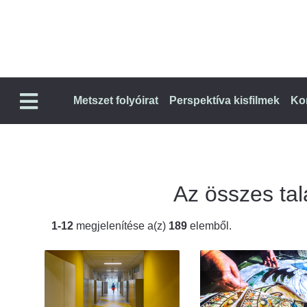
Metszet folyóirat
Perspektíva kisfilmek
Ko
Az összes talá
1-12
megjelenítése a(z)
189
elemből.