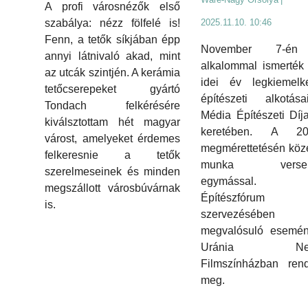
A profi városnézők első
szabálya: nézz fölfelé is!
2025.11.10. 10:46
Fenn, a tetők síkjában épp
November 7-én
annyi látnivaló akad, mint
alkalommal ismerték
az utcák szintjén. A kerámia
idei év legkiemelk
tetőcserepeket gyártó
építészeti alkotás
Tondach felkérésére
Média Építészeti Díj
kiválsztottam hét magyar
keretében. A 20
várost, amelyeket érdemes
megmérettetésén köz
felkeresnie a tetők
munka verseny
szerelmeseinek és minden
egymással.
megszállott városbúvárnak
Építészfórum
is.
szervezésében
megvalósuló esemén
Uránia Nemz
Filmszínházban rend
meg.