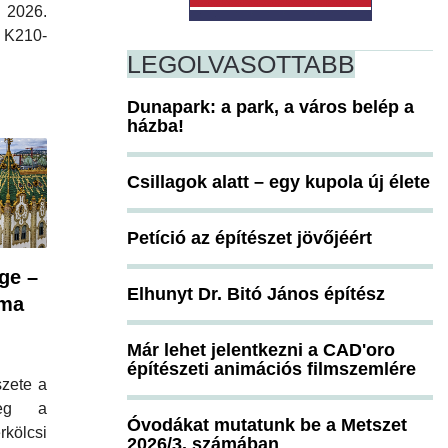
 2026.
 K210-
LEGOLVASOTTABB
Dunapark: a park, a város belép a
házba!
Csillagok alatt – egy kupola új élete
Petíció az építészet jövőjéért
ge –
Elhunyt Dr. Bitó János építész
 ma
Már lehet jelentkezni a CAD'oro
építészeti animációs filmszemlére
zete a
meg a
Óvodákat mutatunk be a Metszet
ölcsi
2026/3. számában