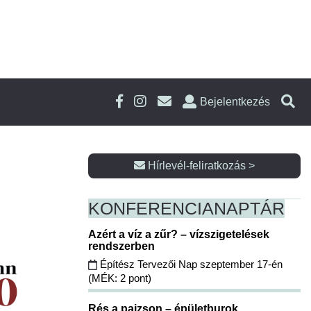
Bejelentkezés
Hírlevél-feliratkozás >
KONFERENCIA
NAPTÁR
Azért a víz a zűr? – vízszigetelések
rendszerben
Építész Tervezői Nap szeptember 17-én
(MÉK: 2 pont)
Rés a pajzson – épületburok