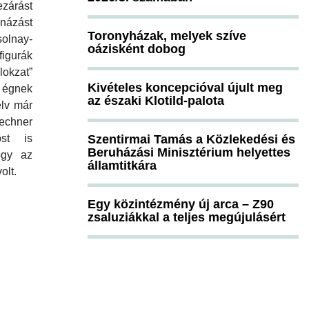
ezárást
onázást
Toronyházak, melyek szíve
olnay-
oázisként dobog
figurák
okzat”
Kivételes koncepcióval újult meg
 égnek
az északi Klotild-palota
elv már
Lechner
Szentirmai Tamás a Közlekedési és
st is
Beruházási Minisztérium helyettes
ogy az
államtitkára
olt.
Egy közintézmény új arca – Z90
zsaluziákkal a teljes megújulásért