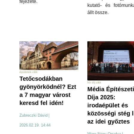
fejezete.
kutató- és fotómunk
állt össze.
épületek cikk
Tetőcsodákban
hír díj cikk
gyönyörködnél? Ezt
Média Építészet
a 7 magyar várost
Díja 2025:
keresd fel idén!
irodaépület és
közösségi stég l
Zubreczki Dávid
|
az idei győztes
2026.02.19. 14:44
Ware-Nagy Orsolya
|