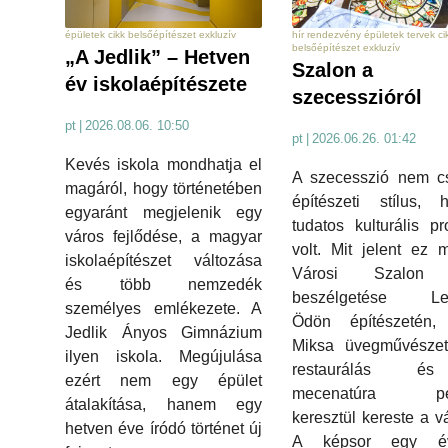
hír rendezvény épületek tervek ci
épületek cikk belsőépítészet exkluzív
belsőépítészet exkluzív
„A Jedlik” – Hetven
Szalon a
év iskolaépítészete
szecesszióról
pt
|
2026.08.06. 10:50
pt
|
2026.06.26. 01:42
Kevés iskola mondhatja el
A szecesszió nem c
magáról, hogy történetében
építészeti stílus, 
egyaránt megjelenik egy
tudatos kulturális p
város fejlődése, a magyar
volt. Mit jelent ez
iskolaépítészet változása
Városi Szalon 
és több nemzedék
beszélgetése Le
személyes emlékezete. A
Ödön építészetén,
Jedlik Ányos Gimnázium
Miksa üvegművészet
ilyen iskola. Megújulása
restaurálás 
ezért nem egy épület
mecenatúra pél
átalakítása, hanem egy
keresztül kereste a vá
hetven éve íródó történet új
A képsor egy év