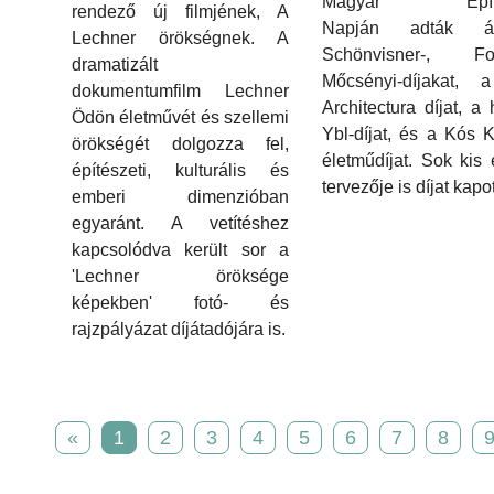
Magyar Építé
rendező új filmjének, A
Napján adták 
Lechner örökségnek. A
Schönvisner-, Fors
dramatizált
Mőcsényi-díjakat, 
dokumentumfilm Lechner
Architectura díjat, a
Ödön életművét és szellemi
Ybl-díjat, és a Kós K
örökségét dolgozza fel,
életműdíjat. Sok kis 
építészeti, kulturális és
tervezője is díjat kapot
emberi dimenzióban
egyaránt. A vetítéshez
kapcsolódva került sor a
'Lechner öröksége
képekben' fotó- és
rajzpályázat díjátadójára is.
«
1
2
3
4
5
6
7
8