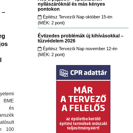
nyílászáróknál és más kényes
pontokon
 –
Építész Tervezői Nap október 15-én
(MÉK: 2 pont)
eg
Évtizedes problémák új kihívásokkal –
tűzvédelem 2026
jos
Építész Tervezői Nap november 12-én
(MÉK: 2 pont)
l
yetemi
 BME
eti és
szék
lósult
n 100