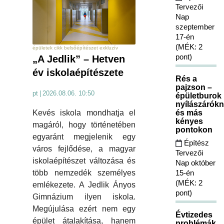
Tervezői
Nap
szeptember
17-én
(MÉK: 2
épületek cikk belsőépítészet exkluzív
pont)
„A Jedlik” – Hetven
év iskolaépítészete
Rés a
pajzson –
pt
|
2026.08.06. 10:50
épületburok
nyílászárókn
Kevés iskola mondhatja el
és más
kényes
magáról, hogy történetében
pontokon
egyaránt megjelenik egy
Építész
város fejlődése, a magyar
Tervezői
iskolaépítészet változása és
Nap október
több nemzedék személyes
15-én
(MÉK: 2
emlékezete. A Jedlik Ányos
pont)
Gimnázium ilyen iskola.
Megújulása ezért nem egy
Évtizedes
épület átalakítása, hanem
problémák