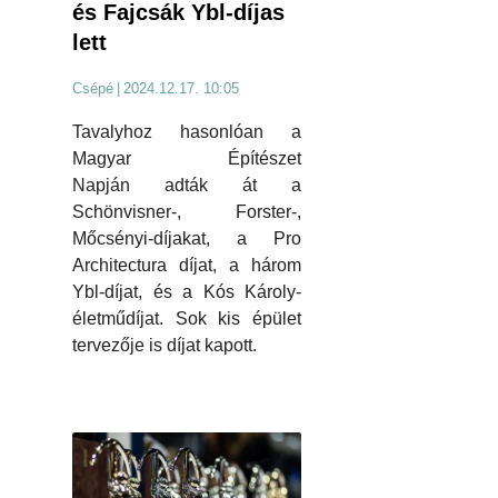
és Fajcsák Ybl-díjas
lett
Csépé
|
2024.12.17. 10:05
Tavalyhoz hasonlóan a
Magyar Építészet
Napján adták át a
Schönvisner-, Forster-,
Mőcsényi-díjakat, a Pro
Architectura díjat, a három
Ybl-díjat, és a Kós Károly-
életműdíjat. Sok kis épület
tervezője is díjat kapott.