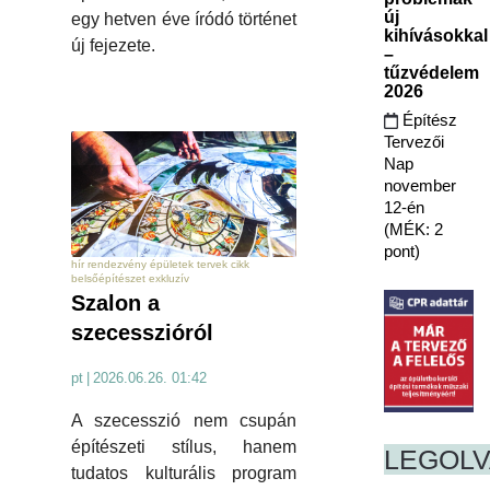
új
egy hetven éve íródó történet
kihívásokkal
új fejezete.
–
tűzvédelem
2026
Építész
Tervezői
Nap
november
12-én
(MÉK: 2
pont)
hír rendezvény épületek tervek cikk
belsőépítészet exkluzív
Szalon a
szecesszióról
pt
|
2026.06.26. 01:42
A szecesszió nem csupán
építészeti stílus, hanem
LEGOL
tudatos kulturális program