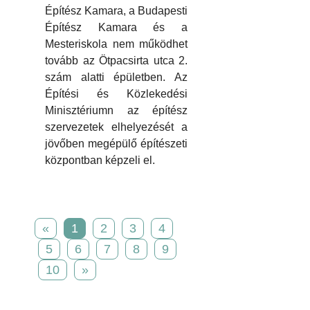
Építész Kamara, a Budapesti
Építész Kamara és a
Mesteriskola nem működhet
tovább az Ötpacsirta utca 2.
szám alatti épületben. Az
Építési és Közlekedési
Minisztériumn az építész
szervezetek elhelyezését a
jövőben megépülő építészeti
központban képzeli el.
«
1
2
3
4
5
6
7
8
9
10
»