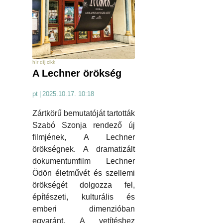
hír díj cikk
A Lechner örökség
pt
|
2025.10.17. 10:18
Zártkörű bemutatóját tartották
Szabó Szonja rendező új
filmjének, A Lechner
örökségnek. A dramatizált
dokumentumfilm Lechner
Ödön életművét és szellemi
örökségét dolgozza fel,
építészeti, kulturális és
emberi dimenzióban
egyaránt. A vetítéshez