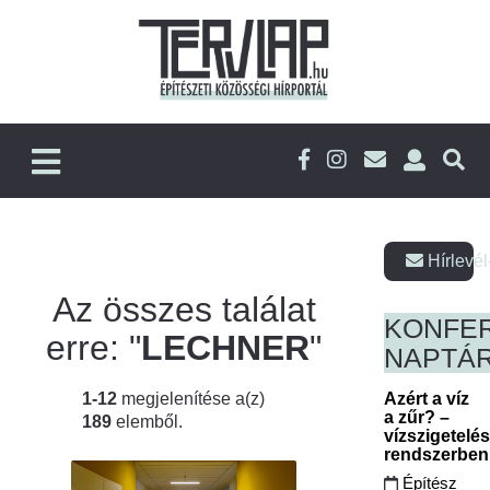
Hírlevél
Az összes találat
KONFE
erre: "
LECHNER
"
NAPTÁ
1-12
megjelenítése a(z)
Azért a víz
a zűr? –
189
elemből.
vízszigetelé
rendszerbe
Építész