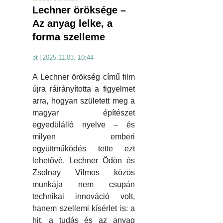
Lechner öröksége –
Az anyag lelke, a
forma szelleme
pt
|
2025.11.03. 10:44
A Lechner örökség című film
újra ráirányította a figyelmet
arra, hogyan született meg a
magyar építészet
egyedülálló nyelve – és
milyen emberi
együttműködés tette ezt
lehetővé. Lechner Ödön és
Zsolnay Vilmos közös
munkája nem csupán
technikai innováció volt,
hanem szellemi kísérlet is: a
hit, a tudás és az anyag