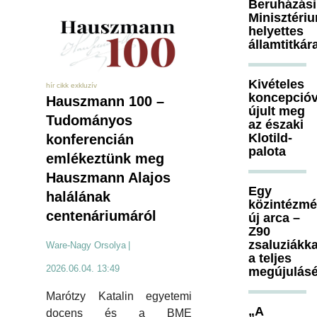
Beruházási
Minisztéri
helyettes
államtitkár
Kivételes
hír cikk exkluzív
koncepcióv
Hauszmann 100 –
újult meg
Tudományos
az északi
Klotild-
konferencián
palota
emlékeztünk meg
Hauszmann Alajos
Egy
halálának
közintézm
centenáriumáról
új arca –
Z90
zsaluziákka
Ware-Nagy Orsolya
|
a teljes
2026.06.04. 13:49
megújulásé
Marótzy Katalin egyetemi
„A
docens és a BME