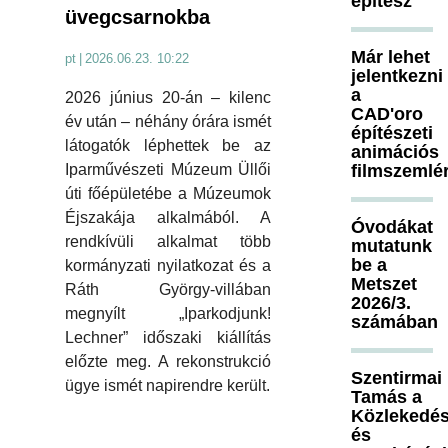
építész
üvegcsarnokba
Már lehet
pt
|
2026.06.23. 10:22
jelentkezni
a
2026 június 20-án – kilenc
CAD'oro
év után – néhány órára ismét
építészeti
látogatók léphettek be az
animációs
Iparművészeti Múzeum Üllői
filmszemlé
úti főépületébe a Múzeumok
Éjszakája alkalmából. A
Óvodákat
rendkívüli alkalmat több
mutatunk
be a
kormányzati nyilatkozat és a
Metszet
Ráth György-villában
2026/3.
megnyílt „Iparkodjunk!
számában
Lechner” időszaki kiállítás
előzte meg. A rekonstrukció
Szentirmai
ügye ismét napirendre került.
Tamás a
Közlekedés
és