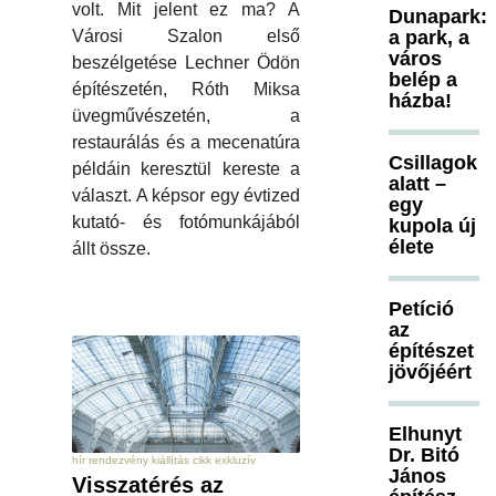
volt. Mit jelent ez ma? A
Dunapark:
a park, a
Városi Szalon első
város
beszélgetése Lechner Ödön
belép a
építészetén, Róth Miksa
házba!
üvegművészetén, a
restaurálás és a mecenatúra
Csillagok
példáin keresztül kereste a
alatt –
választ. A képsor egy évtized
egy
kutató- és fotómunkájából
kupola új
élete
állt össze.
Petíció
az
építészet
jövőjéért
Elhunyt
Dr. Bitó
hír rendezvény kiállítás cikk exkluzív
János
Visszatérés az