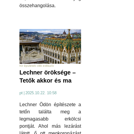
összehangolása.
hír épületek cikk exkluzív
Lechner öröksége –
Tetők akkor és ma
pt
|
2025.10.22. 10:58
Lechner Ödön építészete a
tetőn találta meg a
legmagasabb erkölcsi
pontját. Ahol más lezárást
látott, ő ott megkoronázást