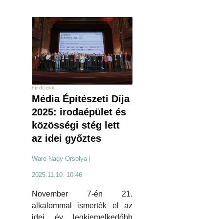
hír díj cikk
Média Építészeti Díja
2025: irodaépület és
közösségi stég lett
az idei győztes
Ware-Nagy Orsolya
|
2025.11.10. 10:46
November 7-én 21.
alkalommal ismerték el az
idei év legkiemelkedőbb