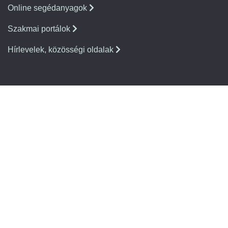
Online segédanyagok
Szakmai portálok
Hírlevelek, közösségi oldalak