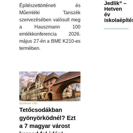
Jedlik” –
Építészettörténeti és
Hetven
Műemléki Tanszék
év
szervezésében valósult meg
iskolaépíté
a Hauszmann 100
emlékkonferencia 2026.
május 27-én a BME K210-es
termében.
épületek cikk
Tetőcsodákban
gyönyörködnél? Ezt
a 7 magyar várost