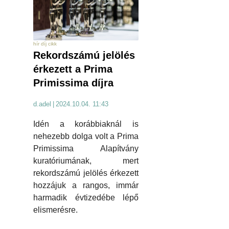
hír díj cikk
Rekordszámú jelölés
érkezett a Prima
Primissima díjra
d.adel
|
2024.10.04. 11:43
Idén a korábbiaknál is
nehezebb dolga volt a Prima
Primissima Alapítvány
kuratóriumának, mert
rekordszámú jelölés érkezett
hozzájuk a rangos, immár
harmadik évtizedébe lépő
elismerésre.