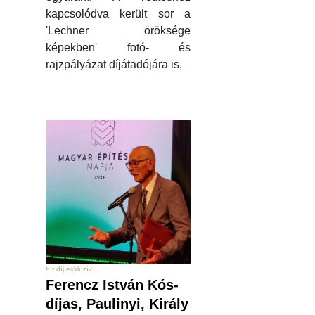
kapcsolódva került sor a
'Lechner öröksége
képekben' fotó- és
rajzpályázat díjátadójára is.
hír díj exkluzív
Ferencz István Kós-
díjas, Paulinyi, Király