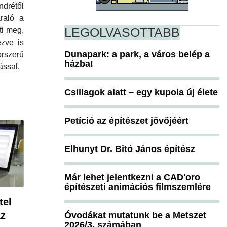
ndrétől
raló a
LEGOLVASOTTABB
ti meg,
zve is
Dunapark: a park, a város belép a
szerű
házba!
ással.
Csillagok alatt – egy kupola új élete
Petíció az építészet jövőjéért
Elhunyt Dr. Bitó János építész
Már lehet jelentkezni a CAD'oro
építészeti animációs filmszemlére
tel
az
Óvodákat mutatunk be a Metszet
2026/3. számában