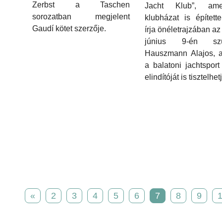
Zerbst a Taschen
Jacht Klub”, ame
sorozatban megjelent
klubházat is épített
Gaudí kötet szerzője.
írja önéletrajzában az
június 9-én szül
Hauszmann Alajos, a
a balatoni jachtsport
elindítóját is tisztelhet
«
2
3
4
5
6
7
8
9