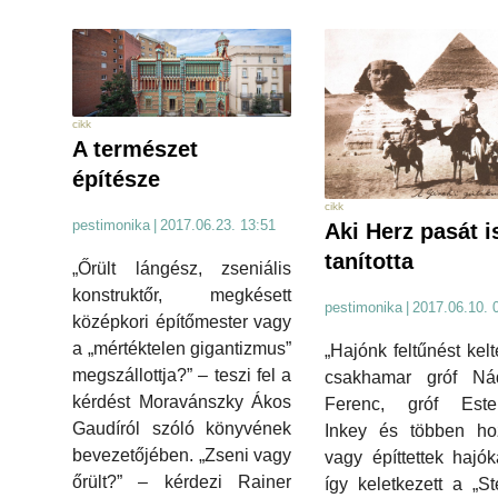
cikk
A természet
építésze
cikk
pestimonika
|
2017.06.23. 13:51
Aki Herz pasát i
tanította
„Őrült lángész, zseniális
konstruktőr, megkésett
pestimonika
|
2017.06.10. 
középkori építőmester vagy
a „mértéktelen gigantizmus”
„Hajónk feltűnést kelt
megszállottja?” – teszi fel a
csakhamar gróf Ná
kérdést Moravánszky Ákos
Ferenc, gróf Ester
Gaudíról szóló könyvének
Inkey és többen hoz
bevezetőjében. „Zseni vagy
vagy építtettek hajók
őrült?” – kérdezi Rainer
így keletkezett a „St