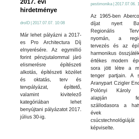
2017. évi
pestimonika
|
2017.07.06. 
hirdetménye
Az 1965-ben Aberco
droID
|
2017.07.07. 10:08
díjat nyert Bal
Regionális Tervv
Már lehet pályázni a 2017-
nyomán, a regio
es Pro Architectura Díj
tervezés és az épít
elnyerésére. Az egymillió
harmonikus összjáté
forint pénzjutalommal járó
értékes modern épü
elismerésre építészeti
sora jött létre a m
alkotás, építészeti közélet
tenger partjain. A s
és oktatás, terv és
Aranypart Czigler En
tervpályázat, építtető,
Polónyi Károly t
valamint kivitelező
alapján felé
kategóriában lehet
szállodasora a hat
benyújtani pályázatot 2017.
évek ha
július 30-ig.
csúcstechnológiáját
képviselte.