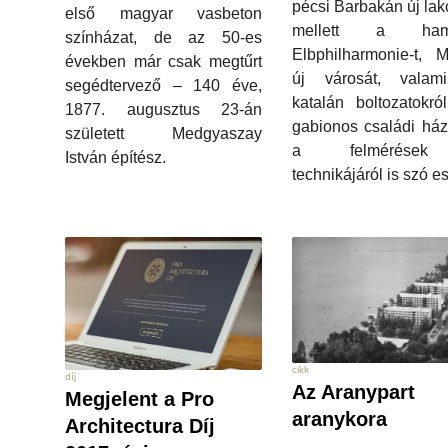
pécsi Barbakán új la
első magyar vasbeton
mellett a hamb
színházat, de az 50-es
Elbphilharmonie-t, 
években már csak megtűrt
új városát, valam
segédtervező – 140 éve,
katalán boltozatokró
1877. augusztus 23-án
gabionos családi ház
született Medgyaszay
a felmérése
István építész.
technikájáról is szó es
cikk
díj
Az Aranypart
Megjelent a Pro
aranykora
Architectura Díj