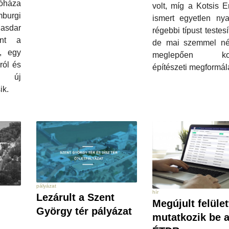
kóháza
volt, míg a Kotsis E
urgi
ismert egyetlen nya
Masdar
régebbi típust testesí
int a
de mai szemmel né
l, egy
meglepően kor
ról és
építészeti megformál
k új
ik.
pályázat
hír
Lezárult a Szent
Megújult felület
György tér pályázat
mutatkozik be 