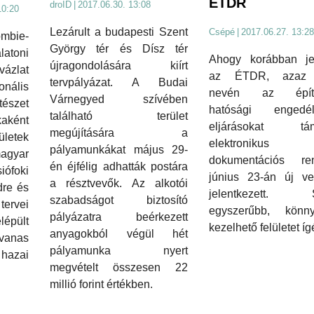
ÉTDR
droID
|
2017.06.30. 13:08
10:20
Lezárult a budapesti Szent
Csépé
|
2017.06.27. 13:28
mbie-
György tér és Dísz tér
atoni
Ahogy korábban jel
újragondolására kiírt
ázlat
az ÉTDR, azaz t
tervpályázat. A Budai
nális
nevén az építé
Várnegyed szívében
észet
hatósági engedél
található terület
kaként
eljárásokat tám
megújítására a
letek
elektronikus
pályamunkákat május 29-
agyar
dokumentációs ren
én éjfélig adhatták postára
iófoki
június 23-án új ver
a résztvevők. Az alkotói
dre és
jelentkezett. S
szabadságot biztosító
ervei
egyszerűbb, könn
pályázatra beérkezett
pült
kezelhető felületet íg
anyagokból végül hét
vanas
pályamunka nyert
zai
megvételt összesen 22
millió forint értékben.