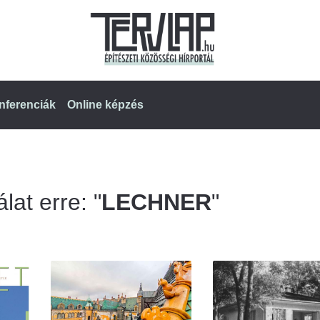
nferenciák
Online képzés
lat erre: "
LECHNER
"