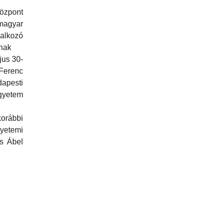
özpont
agyar
alkozó
nak
jus 30-
Ferenc
pesti
etem
rábbi
yetemi
s Ábel