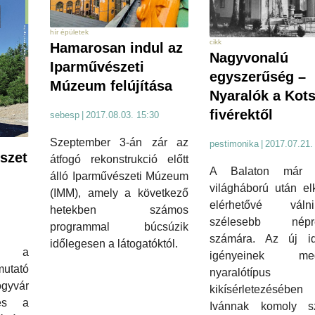
hír épületek
cikk
Hamarosan indul az
Nagyvonalú
Iparművészeti
egyszerűség –
Múzeum felújítása
Nyaralók a Kots
fivérektől
sebesp
|
2017.08.03. 15:30
Szeptember 3-án zár az
pestimonika
|
2017.07.21.
szet
átfogó rekonstrukció előtt
A Balaton már 
álló Iparművészeti Múzeum
világháború után el
(IMM), amely a következő
elérhetővé vá
hetekben számos
szélesebb népré
programmal búcsúzik
számára. Az új i
időlegesen a látogatóktól.
ük a
igényeinek megf
utató
nyaralótípus
gyvár
kikísérletezésében 
 és a
Ivánnak komoly s