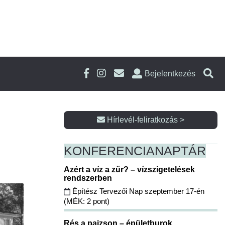
Bejelentkezés
Hírlevél-feliratkozás >
KONFERENCIA
NAPTÁR
Azért a víz a zűr? – vízszigetelések
rendszerben
Építész Tervezői Nap szeptember 17-én
(MÉK: 2 pont)
Rés a pajzson – épületburok