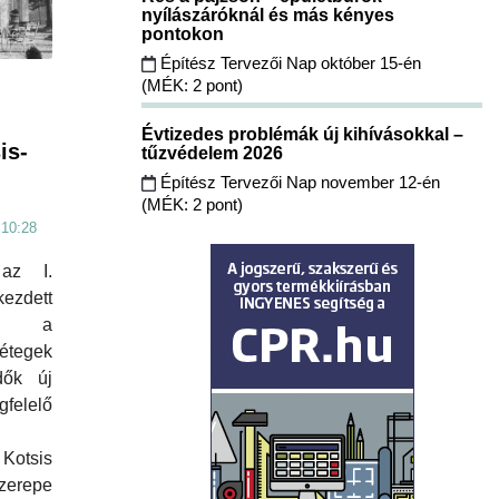
nyílászáróknál és más kényes
pontokon
Építész Tervezői Nap október 15-én
(MÉK: 2 pont)
Évtizedes problémák új kihívásokkal –
is-
tűzvédelem 2026
Építész Tervezői Nap november 12-én
(MÉK: 2 pont)
 10:28
az I.
kezdett
lni a
tegek
dők új
elelő
Kotsis
zerepe