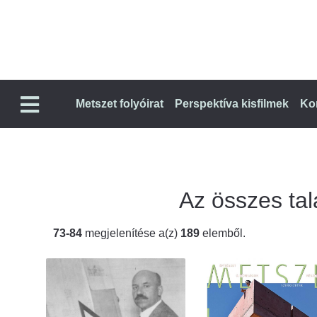
Metszet folyóirat
Perspektíva kisfilmek
Ko
Az összes talá
73-84
megjelenítése a(z)
189
elemből.