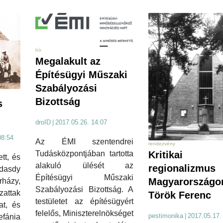
hír
Megalakult az
Építésügyi Műszaki
Szabályozási
Bizottság
s
droID
|
2017.05.26. 14:07
08:54
Az ÉMI szentendrei
rendezvény
Kritikai
Tudásközpontjában tartotta
ett, és
alakuló ülését az
regionalizmus
dasdy
Építésügyi Műszaki
Magyarországo
házy,
Szabályozási Bizottság. A
attak
Török Ferenc
testületet az építésügyért
at, és
felelős, Miniszterelnökséget
pestimonika
|
2017.05.17.
efánia