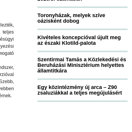
Toronyházak, melyek szíve
oázisként dobog
ezték,
eljes
Kivételes koncepcióval újult meg
sügyi
az északi Klotild-palota
yezési
ogató
Szentirmai Tamás a Közlekedési és
Beruházási Minisztérium helyettes
dszer,
államtitkára
zióval
zebb,
Egy közintézmény új arca – Z90
yebben
zsaluziákkal a teljes megújulásért
érnek.