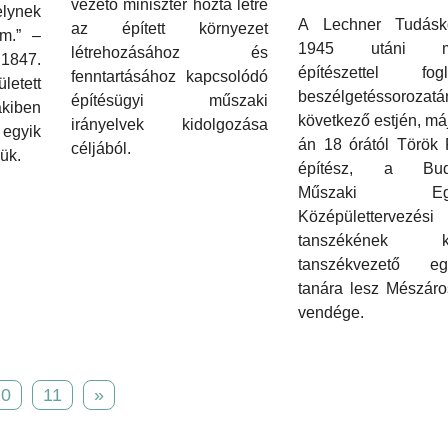
vezető miniszter hozta létre
lynek
A Lechner Tudásk
az épített környezet
em.” –
1945 utáni m
létrehozásához és
 1847.
építészettel fogl
fenntartásához kapcsolódó
etett
beszélgetéssorozatá
építésügyi műszaki
kiben
következő estjén, má
irányelvek kidolgozása
 egyik
án 18 órától Török 
céljából.
jük.
építész, a Buda
Műszaki Egy
Középülettervezési
tanszékének ko
tanszékvezető eg
tanára lesz Mészáro
vendége.
10
11
»