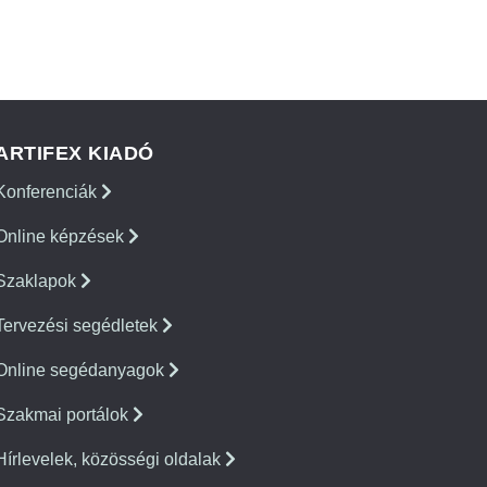
ARTIFEX KIADÓ
Konferenciák
Online képzések
Szaklapok
Tervezési segédletek
Online segédanyagok
Szakmai portálok
Hírlevelek, közösségi oldalak