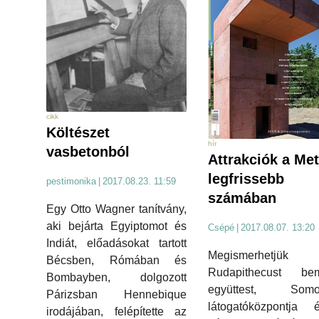
cikk
Költészet
hír
vasbetonból
Attrakciók a Met
legfrissebb
pestimonika
|
2017.08.23. 11:59
számában
Egy Otto Wagner tanítvány,
aki bejárta Egyiptomot és
Csépé
|
2017.08.07. 13:20
Indiát, előadásokat tartott
Megismerhetj
Bécsben, Rómában és
Rudapithecust bem
Bombayben, dolgozott
együttest, Somo
Párizsban Hennebique
látogatóközpontja
irodájában, felépítette az