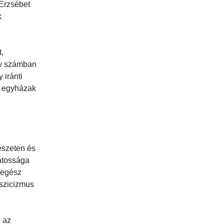
 Erzsébet
k
t,
gy számban
 iránti
az egyházak
tészeten és
játossága
 „egész
sszicizmus
, az