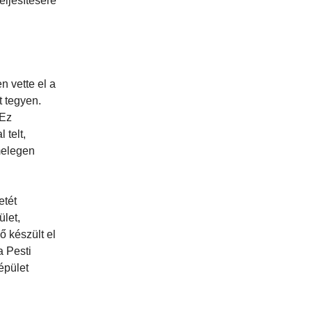
eljesítésére
 vette el a
t tegyen.
 Ez
telt,
melegen
etét
ület,
ő készült el
a Pesti
épület