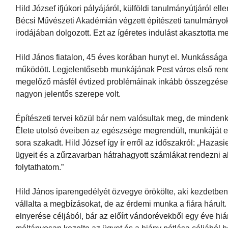
Hild József ifjúkori pályájáról, külföldi tanulmányútjáról
Bécsi Művészeti Akadémián végzett építészeti tanulmányoka
irodájában dolgozott. Ezt az ígéretes indulást akasztotta m
Hild János fiatalon, 45 éves korában hunyt el. Munkássága l
működött. Legjelentősebb munkájának Pest város első rende
megelőző másfél évtized problémáinak inkább összegzése, 
nagyon jelentős szerepe volt.
Építészeti tervei közül bár nem valósultak meg, de minde
Élete utolsó éveiben az egészsége megrendült, munkáját e
sora szakadt. Hild József így ír erről az időszakról: „Haz
ügyeit és a zűrzavarban hátrahagyott számlákat rendezni 
folytathatom.”
Hild János iparengedélyét özvegye örökölte, aki kezdetben
vállalta a megbízásokat, de az érdemi munka a fiára hárult.
elnyerése céljából, bár az előírt vándorévekből egy éve hiá