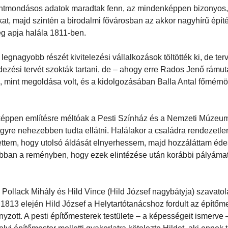
 ellentmondásos adatok maradtak fenn, az mindenképpen bizonyos
t, majd szintén a birodalmi fővárosban az akkor nagyhírű épít
eg apja halála 1811-ben.
egnagyobb részét kivitelezési vállalkozások töltötték ki, de ter
zési tervét szokták tartani, de – ahogy erre Rados Jenő rámuta
mint megoldása volt, és a kidolgozásában Balla Antal főmérnö
nképpen említésre méltóak a Pesti Színház és a Nemzeti Múzeum 
gyre nehezebben tudta ellátni. Halálakor a családra rendezetl
asiettem, hogy utolsó áldását elnyerhessem, majd hozzáláttam é
abban a reményben, hogy ezek elintézése után korábbi pályáma
 Pollack Mihály és Hild Vince (Hild József nagybátyja) szavato
 1813 elején Hild József a Helytartótanácshoz fordult az építőme
nyzott. A pesti építőmesterek testülete – a képességeit ismerve 