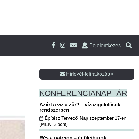
Bejelentkezés
Hírlevél-feliratkozás >
KONFERENCIA
NAPTÁR
Azért a víz a zűr? – vízszigetelések
rendszerben
Építész Tervezői Nap szeptember 17-én
(MÉK: 2 pont)
Rés a pajzson – épületburok