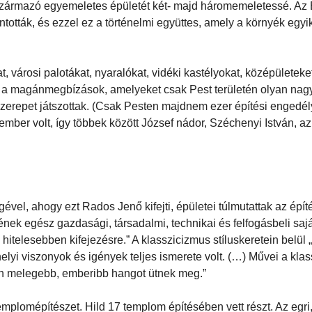
l származó egyemeletes épületét két- majd háromemeletessé. Az
tották, és ezzel ez a történelmi együttes, amely a környék egyi
t, városi palotákat, nyaralókat, vidéki kastélyokat, középületeke
ki a magánmegbízások, amelyeket csak Pest területén olyan na
zerepet játszottak. (Csak Pesten majdnem ezer építési engedély
ember volt, így többek között József nádor, Széchenyi István, 
ével, ahogy ezt Rados Jenő kifejti, épületei túlmutattak az épí
ének egész gazdasági, társadalmi, technikai és felfogásbeli sa
hitelesebben kifejezésre.” A klasszicizmus stíluskeretein belül
lyi viszonyok és igények teljes ismerete volt. (…) Művei a kla
n melegebb, emberibb hangot ütnek meg.”
emplomépítészet. Hild 17 templom építésében vett részt. Az egri