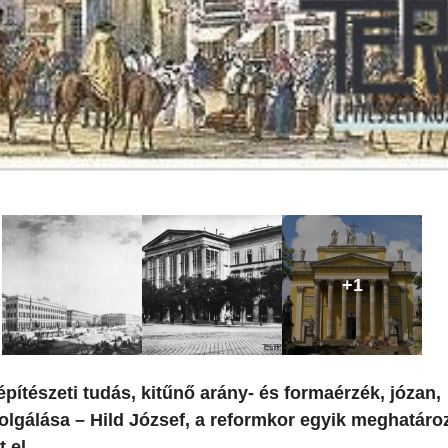
+1
pítészeti tudás, kitűnő arány- és formaérzék, józan,
szolgálása – Hild József, a reformkor egyik meghatáro
 el.