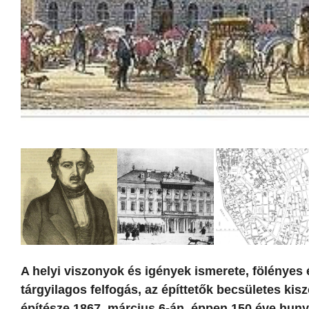
A helyi viszonyok és igények ismerete, fölényes é
tárgyilagos felfogás, az építtetők becsületes ki
építésze 1867. március 6-án, éppen 150 éve hunyt