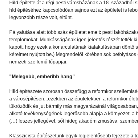
Hild építette át a régi pesti városházának a 18. századbó
híd építéséhez kapcsolódóan sajnos ezt az épületet is lebon
legvonzóbb része volt, eltűnt.
Pályafutása alatt több száz épületet emelt: pesti lakóházaka
templomokat. Munkásságának igen jelentős részét tették 
kapott, hogy ezek a kor arculatának kialakulásában döntő s
kérelmet nyújtott be.) Megrendelői körében sok befolyásos 
nemzeti szellemű főpapjai.
"Melegebb, emberibb hang"
Hild építészete szorosan összefügg a reformkor szellemiség
a városépítésen, „ezekben az épületekben a reformkor élet
tükröződik és jut bármily más magyarázatnál világosabban, 
alkotó tevékenységének legerősebb alapja a környezet, a he
(…) feszes jellegével, sőt hideg akadémizmusával szembe
Klasszicista építészetünk egyik legjelentősebb fejezete a t