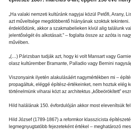
„Ha valaki nemzeti kultúránk nagyjai közül Petőfi, Arany, L
azt műveltsége megdöbbentő hiányának szoktuk tekinteni. 
érdeklődünk, akkor a szakmabelieken kívül alig találunk va
jelentőségét és alkotásait.” – foglalta össze az azóta is n
művében.
„(…) Párizsban tudják azt, hogy ki volt Mansart vagy Garni
olasz kultúrember Bramante, Palladio vagy Bernini nagysá
Viszonyaink ilyetén alakulásáért nagymértékben mi – építé
propagáltuk, eléggé építész-értékeinket, nem hoztuk elég 
történelmünk viharai közt az architektus „kőbeörökített” es
Hild halálának 150. évfordulóján akkor most elevenítsük fel a 
Hild József (1789-1867) a reformkor klasszicista építészet
legmegnyugtatóbb fejezeteként értékel – meghatározó meste