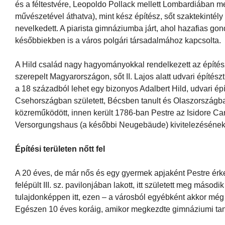
és a féltestvére, Leopoldo Pollack mellett Lombardiában m
művészetével áthatva), mint kész építész, sőt szaktekinté
nevelkedett. A piarista gimnáziumba járt, ahol hazafias gond
későbbiekben is a város polgári társadalmához kapcsolta.
A Hild család nagy hagyományokkal rendelkezett az építész
szerepelt Magyarországon, sőt II. Lajos alatt udvari építészt
a 18 századból lehet egy bizonyos Adalbert Hild, udvari épí
Csehországban született, Bécsben tanult és Olaszországban
közreműködött, innen került 1786-ban Pestre az Isidore C
Versorgungshaus (a későbbi Neugebäude) kivitelezésének
Építési területen nőtt fel
A 20 éves, de már nős és egy gyermek apjaként Pestre ér
felépült III. sz. pavilonjában lakott, itt született meg másod
tulajdonképpen itt, ezen – a városból egyébként akkor még e
Egészen 10 éves koráig, amikor megkezdte gimnáziumi tanu