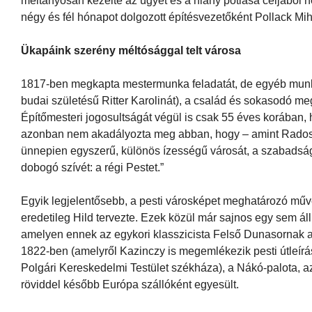
méltányosan kezelte az ügyet és a hiány pótlása céljából hel
négy és fél hónapot dolgozott építésvezetőként Pollack Mi
Ükapáink szerény méltósággal telt városa
1817-ben megkapta mestermunka feladatát, de egyéb munkái
budai születésű Ritter Karolinát), a család és sokasodó m
Építőmesteri jogosultságát végül is csak 55 éves korában,
azonban nem akadályozta meg abban, hogy – amint Rados ír
ünnepien egyszerű, különös ízességű városát, a szabads
dobogó szívét: a régi Pestet.”
Egyik legjelentősebb, a pesti városképet meghatározó műve
eredetileg Hild tervezte. Ezek közül már sajnos egy sem ál
amelyen ennek az egykori klasszicista Felső Dunasornak a s
1822-ben (amelyről Kazinczy is megemlékezik pesti útleírá
Polgári Kereskedelmi Testület székháza), a Nákó-palota, a
röviddel később Európa szállóként egyesült.