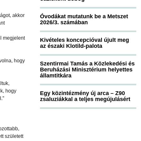
ságot, akkor
Óvodákat mutatunk be a Metszet
2026/3. számában
ánt
ől megjelent
Kivételes koncepcióval újult meg
az északi Klotild-palota
 volna, hogy
Szentirmai Tamás a Közlekedési és
Beruházási Minisztérium helyettes
államtitkára
ltuk,
uk, hogy
Egy közintézmény új arca – Z90
.”
zsaluziákkal a teljes megújulásért
ozottabb,
t született