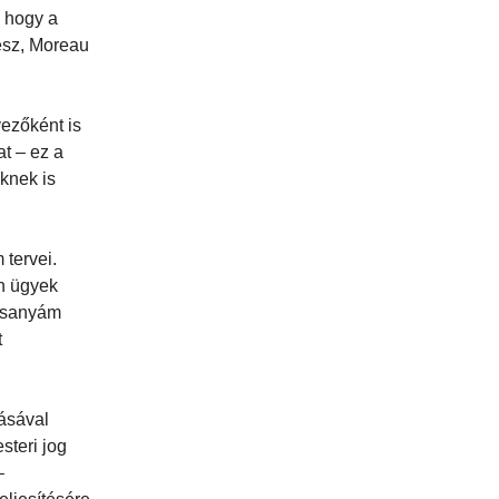
, hogy a
ész, Moreau
vezőként is
t – ez a
knek is
tervei.
en ügyek
desanyám
t
lásával
steri jog
–