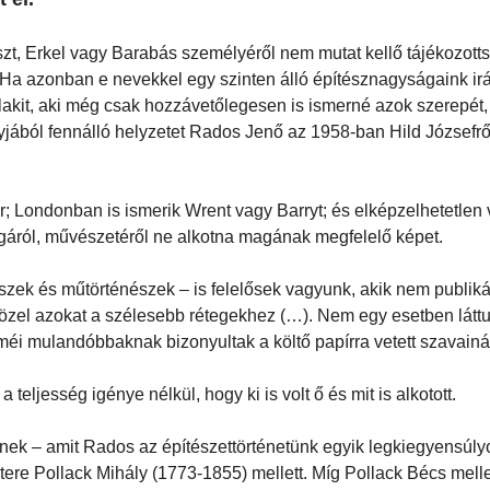
iszt, Erkel vagy Barabás személyéről nem mutat kellő tájékozott
Ha azonban e nevekkel egy szinten álló építésznagyságaink ir
lakit, aki még csak hozzávetőlegesen is ismerné azok szerepét,
agyjából fennálló helyzetet Rados Jenő az 1958-ban Hild Józsefr
er; Londonban is ismerik Wrent vagy Barryt; és elképzelhetetlen
gáról, művészetéről ne alkotna magának megfelelő képet.
szek és műtörténészek – is felelősek vagyunk, akik nem publiká
közel azokat a szélesebb rétegekhez (…). Nem egy esetben látt
zméi mulandóbbaknak bizonyultak a költő papírra vetett szavainál
teljesség igénye nélkül, hogy ki is volt ő és mit is alkotott.
ének – amit Rados az építészettörténetünk egyik legkiegyensúly
re Pollack Mihály (1773-1855) mellett. Míg Pollack Bécs mellet