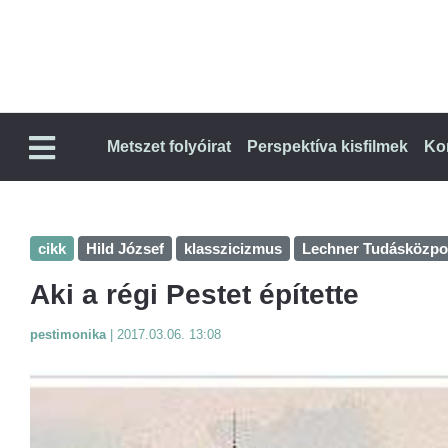
Metszet folyóirat
Perspektíva kisfilmek
Ko
cikk
Hild József
klasszicizmus
Lechner Tudásközpo
Aki a régi Pestet építette
pestimonika
|
2017.03.06. 13:08