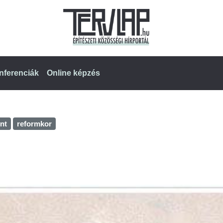
nferenciák
Online képzés
nt
reformkor