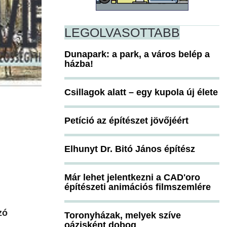
LEGOLVASOTTABB
Dunapark: a park, a város belép a
házba!
Csillagok alatt – egy kupola új élete
Petíció az építészet jövőjéért
Elhunyt Dr. Bitó János építész
Már lehet jelentkezni a CAD'oro
építészeti animációs filmszemlére
zó
Toronyházak, melyek szíve
oázisként dobog