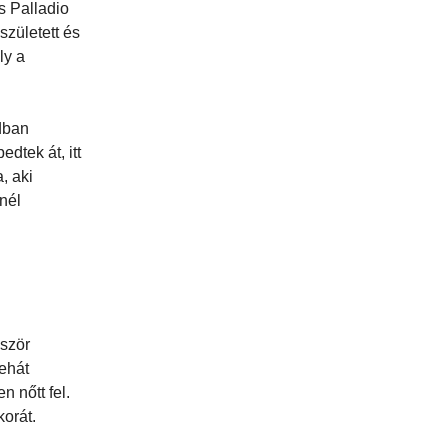
s Palladio
született és
ly a
dban
dtek át, itt
, aki
nél
őször
tehát
 nőtt fel.
orát.