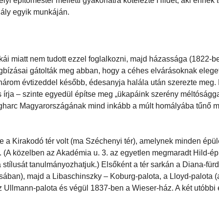
yi építőmester melletti gyakorlatra kötelezte Hildet, aki ennek t
hály egyik munkáján.
 miatt nem tudott ezzel foglalkozni, majd házassága (1822-ben
egbízásai gátolták meg abban, hogy a céhes elvárásoknak elege
 három évtizeddel később, édesanyja halála után szerezte meg.
ja – szinte egyedül építse meg „ükapáink szerény méltósággal 
ágharc Magyarországának mind inkább a múlt homályába tűnő 
 a Kirakodó tér volt (ma Széchenyi tér), amelynek minden épül
l. (A közelben az Akadémia u. 3. az egyetlen megmaradt Hild-ép
tílusát tanulmányozhatjuk.) Elsőként a tér sarkán a Diana-fürd
sában), majd a Libaschinszky – Koburg-palota, a Lloyd-palota (
z Ullmann-palota és végül 1837-ben a Wieser-ház. A két utóbbi 