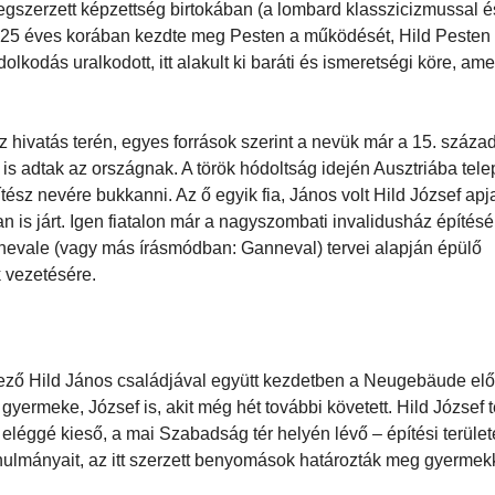
egszerzett képzettség birtokában (a lombard klasszicizmussal é
ly 25 éves korában kezdte meg Pesten a működését, Hild Pesten 
olkodás uralkodott, itt alakult ki baráti és ismeretségi köre, ame
 hivatás terén, egyes források szerint a nevük már a 15. száza
 is adtak az országnak. A török hódoltság idején Ausztriába telepe
tész nevére bukkanni. Az ő egyik fia, János volt Hild József apja
 is járt. Igen fiatalon már a nagyszombati invalidusház építésé
anevale (vagy más írásmódban: Ganneval) tervei alapján épülő
 vezetésére.
kező Hild János családjával együtt kezdetben a Neugebäude el
ik gyermeke, József is, akit még hét további követett. Hild József 
léggé kieső, a mai Szabadság tér helyén lévő – építési területen
lmányait, az itt szerzett benyomások határozták meg gyermekk