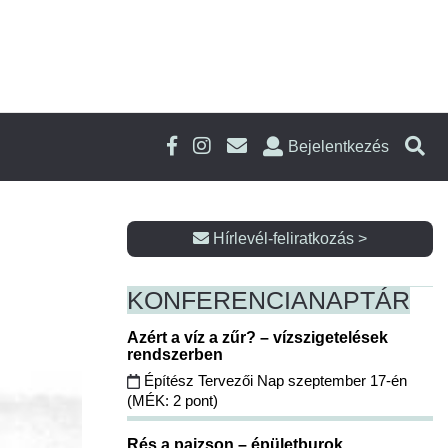
Bejelentkezés
Hírlevél-feliratkozás >
KONFERENCIA
NAPTÁR
Azért a víz a zűr? – vízszigetelések
rendszerben
Építész Tervezői Nap szeptember 17-én
(MÉK: 2 pont)
Rés a pajzson – épületburok