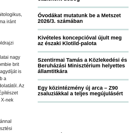
itologikus,
Óvodákat mutatunk be a Metszet
2026/3. számában
ma iránt
Kivételes koncepcióval újult meg
ldrajzi
az északi Klotild-palota
latai nagy
Szentirmai Tamás a Közlekedési és
ombie brit
Beruházási Minisztérium helyettes
államtitkára
agydíját is
b a
olatától. Az
Egy közintézmény új arca – Z90
Építészet
zsaluziákkal a teljes megújulásért
 X-nek
vánnal
sztési