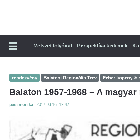
Metszet folyóirat
Perspektíva kisfilmek
Ko
rendezvény
Balatoni Regionális Terv
Fehér köpeny & r
Balaton 1957-1968 – A magyar 
pestimonika
|
2017.03.16. 12:42