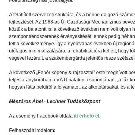
Főépítészség már jóváhagyta.
A felállított szervezeti struktúra, és a benne dolgozó szám
fejlesztését. Az 1968-as Új Gazdasági Mechanizmus bevez
köztük a balatonit is; a következő években nem volt olyan ha
szempontrendszerének érvényesítését, ennek pedig néhány év
lett a következménye. Így a nyolcvanas években új regioná
utólagos minimalizálására, a rehabilitációra kellett, hogy f
végével lezárult, a szakembergárda jelentős része szétszéled
A következő „Fehér köpeny & rajzasztal” este meghívott be
teljes aranykorában a VÁTI balatoni csoportjában, „a tűz kö
hogyan látta belülről a folyamatot, az alkotótársakat, és 
Mészáros Ábel - Lechner Tudásközpont
Az esemény Facebook oldala
itt érhető el
.
Felhasznált irodalom: