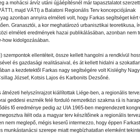
 a mohácsi árvíz utáni újjáépítésnél már tapasztalatot szerzet
VÁTTI, majd VÁTI) a Balatoni Regionális Terv koncepciójának
ag azonban annyira elméleti volt, hogy Farkas segítséget kért
tően. Granasztói, a kor meghatározó urbanisztikai teoretikusa, ír
tközi elméleti eredmények hazai publikálásában, azonban nem t
ow-how kidolgozásában.
eli) szempontok ellentéteit, össze kellett hangolni a rendkívül hos
vel és gazdasági realitásaival, és át kellett hidalni a szokatla
ában a kezdetektől Farkas nagy segítségére volt Kisléghy Nagy 
sillag József, Kotsis Lajos és Karbonits Dezsőné.
tnézeti helyszínrajzot kiállítottak Liége-ben, a regionális terve
rai geddesi eszmék felé forduló nemzetközi szakma rá is harap
 érdeklődés fő eredménye pedig az UIA 1965-ben megrendezett kon
 megosztva ítélt oda a magyar terv készítőinek a regionális terve
tében nem meglepő, mégis keserű intermezzo, hogy éppen Farkas
s munkástanácsi szerepe miatt megbízhatatlan elemként tekint