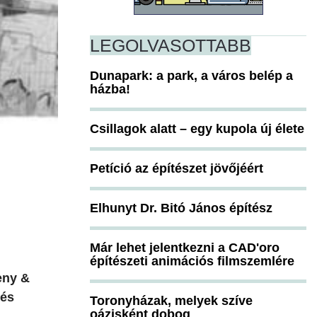
LEGOLVASOTTABB
Dunapark: a park, a város belép a
házba!
Csillagok alatt – egy kupola új élete
Petíció az építészet jövőjéért
Elhunyt Dr. Bitó János építész
Már lehet jelentkezni a CAD'oro
építészeti animációs filmszemlére
eny &
 és
Toronyházak, melyek szíve
oázisként dobog