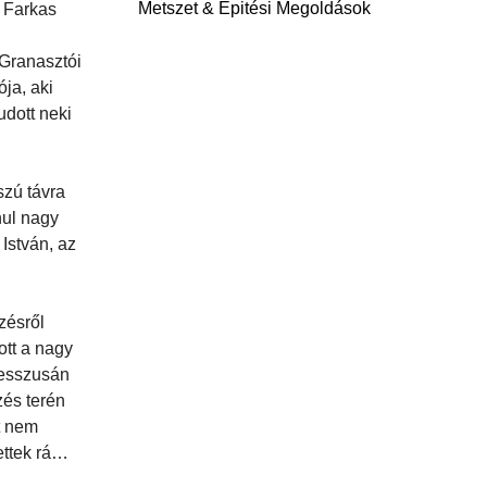
Metszet & Épitési Megoldások
t Farkas
 Granasztói
ója, aki
udott neki
szú távra
nul nagy
István, az
zésről
ott a nagy
gresszusán
zés terén
t nem
ettek rá…