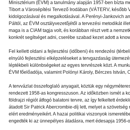
Minisztérium (ÉVM) a tanulmány alapján 1957-ben bízta meg
Tibort a Városépítési Tervező Irodában (VÁTERV, később 
kidolgozásával és megalkotásával. A Perényi-Jankovich any
Páltól, az ÉVM osztályvezetőjétől a tervezési metodikát ille
maga is a CIAM tagja volt, és korábban részt vett a nemze
konkrét segítséget adni, cserébe szabad kezet adott a kn
Fel kellett oldani a fejlesztési (időbeni) és rendezési (térb
elnyúló fejlesztési elképzeléseket a tervgazdaság ütemezésé
léptékbeli különbségeket az egyes tervrészek közt. A munk
ÉVM főelőadója, valamint Polónyi Károly, Bérczes István, C
A tervvázlat összefoglaló anyagait, köztük egy négyméteres á
rendezett 1958-as kongresszuson. Az időközben ismét a ko
földrajzi régiót átfogó balatoni tervre, az így felkeltett
átadott Sir Patrick Abercrombie-díj lett, melyet a szövetség
elért eredményeikért. A hazai politikai viszonyok ismere
engedték ki az ünnepélyes átadásra, mert édesapja 1956-o