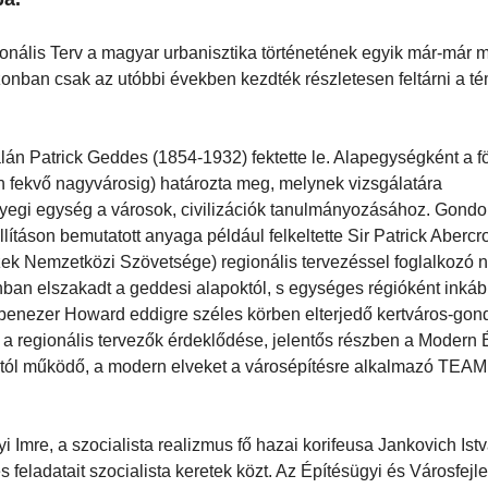
onális Terv a magyar urbanisztika történetének egyik már-már m
azonban csak az utóbbi években kezdték részletesen feltárni a té
alán Patrick Geddes (1854-1932) fektette le. Alapegységként a fö
ben fekvő nagyvárosig) határozta meg, melynek vizsgálatára
ényegi egység a városok, civilizációk tanulmányozásához. Gondo
llításon bemutatott anyaga például felkeltette Sir Patrick Abercr
zek Nemzetközi Szövetsége) regionális tervezéssel foglalkozó n
onban elszakadt a geddesi alapoktól, s egységes régióként inkáb
benezer Howard eddigre széles körben elterjedő kertváros-gond
ni a regionális tervezők érdeklődése, jelentős részben a Modern 
tól működő, a modern elveket a városépítésre alkalmazó TEAM
i Imre, a szocialista realizmus fő hazai korifeusa Jankovich Ist
feladatait szocialista keretek közt. Az Építésügyi és Városfejle