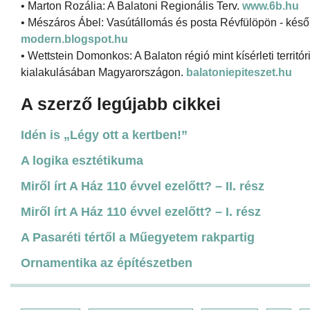
• Marton Rozália: A Balatoni Regionális Terv.
www.6b.hu
• Mészáros Ábel: Vasútállomás és posta Révfülöpön - későm
modern.blogspot.hu
• Wettstein Domonkos: A Balaton régió mint kísérleti territór
kialakulásában Magyarországon.
balatoniepiteszet.hu
A szerző legújabb cikkei
Idén is „Légy ott a kertben!”
A logika esztétikuma
Miről írt A Ház 110 évvel ezelőtt? – II. rész
Miről írt A Ház 110 évvel ezelőtt? – I. rész
A Pasaréti tértől a Műegyetem rakpartig
Ornamentika az építészetben