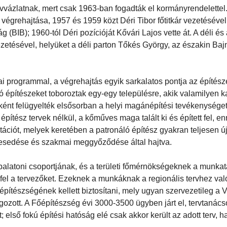
ervvázlatnak, mert csak 1963-ban fogadták el kormányrendelette
végrehajtása, 1957 és 1959 közt Déri Tibor főtitkár vezetésével f
g (BIB); 1960-tól Déri pozícióját Kővári Lajos vette át. A déli és
etésével, helyüket a déli parton Tőkés György, az északin Baj
kai programmal, a végrehajtás egyik sarkalatos pontja az építés
építészeket toboroztak egy-egy településre, akik valamilyen ka
ként felügyelték elsősorban a helyi magánépítési tevékenységet
pítész tervek nélkül, a kőműves maga talált ki és épített fel, e
tációt, melyek keretében a patronáló építész gyakran teljesen új
lkesedése és szakmai meggyőződése által hajtva.
balatoni csoportjának, és a területi főmérnökségeknek a munkat
 fel a tervezőket. Ezeknek a munkáknak a regionális tervhez val
építészségének kellett biztosítani, mely ugyan szervezetileg a 
olgozott. A Főépítészség évi 3000-3500 ügyben járt el, tervtanács
; első fokú építési hatóság elé csak akkor került az adott terv, h