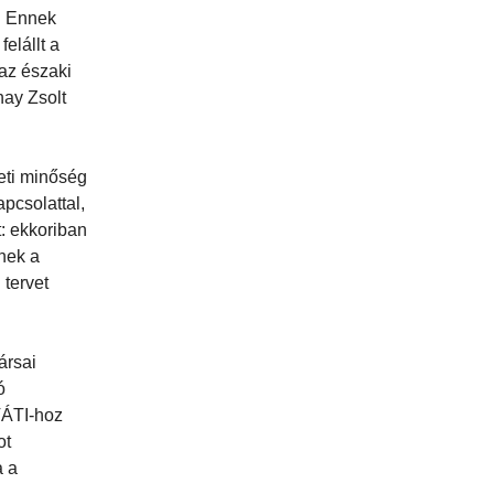
l. Ennek
elállt a
 az északi
nay Zsolt
zeti minőség
pcsolattal,
: ekkoriban
nnek a
 tervet
ársai
ó
VÁTI-hoz
ot
a a