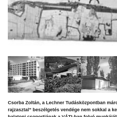
Csorba Zoltán, a Lechner Tudásközpontban márc
rajzasztal” beszélgetés vendége nem sokkal a ke
balatoni csoportjának a VÁTI-ban folyó munkájá