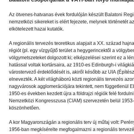
Az ötvenes-hatvanas évek fordulóján készült Balatoni Regi
nemzetközi sikereket is elért fejezete, melynek történetét 
elkötelezett hazai kutatók.
A regionális tervezés teoretikus alapjait a XX. század hajn
régiót (pl. egy vízgyűjtő terület a hegygerincektől a völgy
völgymetszeteket dolgozott ki; elképzelései szerint ez a l
hatással voltak kortársaira, az 1910-es Edinburgh-i világkiá
várostervező érdeklődését is, akiről később az UIA (Építés
elnevezték. A két világháború közti regionális tervezés az
nagyvárosok agglomerációjára tekintett, nem függetlenül E
1950-es években kezdett újra a földrajzi régiók felé fordul
Nemzetközi Kongresszusa (CIAM) szervezetén belül 1953-
köszönhetően.
A kor Magyarországán a regionális terv új műfaj volt: Perény
1956-ban megkísérelte megfogalmazni a regionális tervezés 