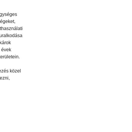
 egységes
égeket,
ethasználati
luralkodása
 károk
s évek
erületein.
ezés közel
ezni,