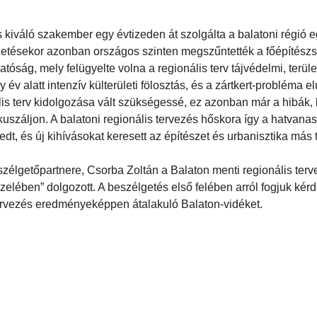
os kiváló szakember egy évtizeden át szolgálta a balatoni régió
etésekor azonban országos szinten megszűntették a főépítészs
tóság, mely felügyelte volna a regionális terv tájvédelmi, terül
 alatt intenzív külterületi fölosztás, és a zártkert-probléma e
lis terv kidolgozása vált szükségessé, ez azonban már a hibák,
ókuszáljon. A balatoni regionális tervezés hőskora így a hatvana
t, és új kihívásokat keresett az építészet és urbanisztika más t
szélgetőpartnere, Csorba Zoltán a Balaton menti regionális terv
zelében” dolgozott. A beszélgetés első felében arról fogjuk kérd
a tervezés eredményeképpen átalakuló Balaton-vidéket.