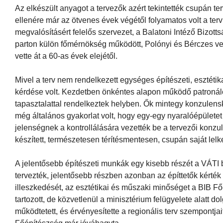
Az elkészült anyagot a tervezők azért tekintették csupán t
ellenére már az ötvenes évek végétől folyamatos volt a terv 
megvalósításért felelős szervezet, a Balatoni Intéző Bizottsá
parton külön főmérnökség működött, Polónyi és Bérczes vez
vette át a 60-as évek elejétől.
Mivel a terv nem rendelkezett egységes építészeti, esztéti
kérdése volt. Kezdetben önkéntes alapon működő patronáló 
tapasztalattal rendelkeztek helyben. Ők mintegy konzulens
még általános gyakorlat volt, hogy egy-egy nyaralóépületet é
jelenségnek a kontrollálására vezették be a tervezői konzul
készített, természetesen térítésmentesen, csupán saját le
A jelentősebb építészeti munkák egy kisebb részét a VÁTI 
tervezték, jelentősebb részben azonban az építtetők kérték
illeszkedését, az esztétikai és műszaki minőséget a BIB Fő
tartozott, de közvetlenül a minisztérium felügyelete alatt d
működtetett, és érvényesítette a regionális terv szempontjait