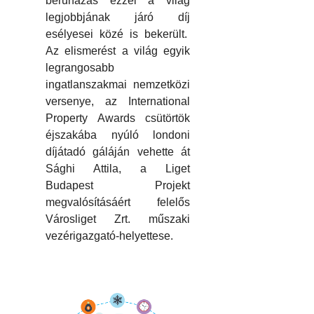
beruházás ezzel a világ
legjobbjának járó díj
esélyesei közé is bekerült.
Az elismerést a világ egyik
legrangosabb
ingatlanszakmai nemzetközi
versenye, az International
Property Awards csütörtök
éjszakába nyúló londoni
díjátadó gáláján vehette át
Sághi Attila, a Liget
Budapest Projekt
megvalósításáért felelős
Városliget Zrt. műszaki
vezérigazgató-helyettese.