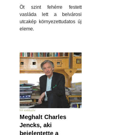
Öt szint fehérre festett
vasláda lett a belvárosi
utcakép környezettudatos új
eleme.
hír exkluzív
Meghalt Charles
Jencks, aki
bejelentette a