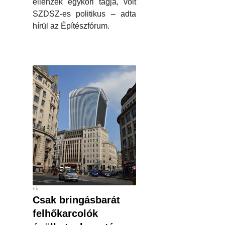
ellenzék egykori tagja, volt
SZDSZ-es politikus – adta
hírül az Építészfórum.
hír
Csak bringásbarát
felhőkarcolók