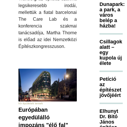
Dunapark:
legsikeresebb irodái,
a park, a
mellettük a fiatal barcelonai
város
The Care Lab és a
belép a
házba!
konferencia szakmai
tanácsadója, Martha Thorne
is előad az idei Nemzetközi
Csillagok
Építészkongresszuson.
alatt –
egy
kupola új
élete
Petíció
az
építészet
jövőjéért
hír épületek tervek
Európában
Elhunyt
Dr. Bitó
egyedülálló
János
impozáns "élő fal"