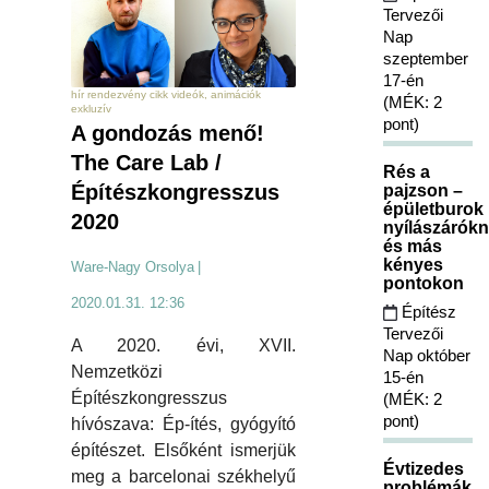
Tervezői
Nap
szeptember
17-én
hír rendezvény cikk videók, animációk
(MÉK: 2
exkluzív
pont)
A gondozás menő!
The Care Lab /
Rés a
Építészkongresszus
pajzson –
épületburok
2020
nyílászárókn
és más
kényes
Ware-Nagy Orsolya
|
pontokon
2020.01.31. 12:36
Építész
Tervezői
A 2020. évi, XVII.
Nap október
Nemzetközi
15-én
Építészkongresszus
(MÉK: 2
pont)
hívószava: Ép-ítés, gyógyító
építészet. Elsőként ismerjük
Évtizedes
meg a barcelonai székhelyű
problémák