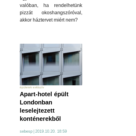
valóban, ha rendelhetünk
pizzát okoshangszóróval,
akkor háztervet miért nem?
épületek exkluzív
Apart-hotel épült
Londonban
leselejtezett
konténerekből
sebesp
|
2019.10.20. 18:59