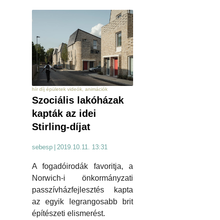
hír díj épületek videók, animációk
Szociális lakóházak
kapták az idei
Stirling-díjat
sebesp
|
2019.10.11. 13:31
A fogadóirodák favoritja, a
Norwich-i önkormányzati
passzívházfejlesztés kapta
az egyik legrangosabb brit
építészeti elismerést.