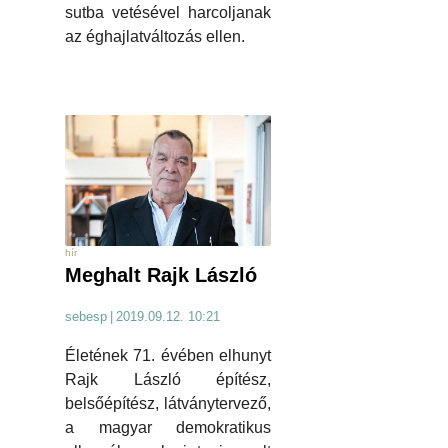
sutba vetésével harcoljanak
az éghajlatváltozás ellen.
hír
Meghalt Rajk László
sebesp
|
2019.09.12. 10:21
Életének 71. évében elhunyt
Rajk László építész,
belsőépítész, látványtervező,
a magyar demokratikus