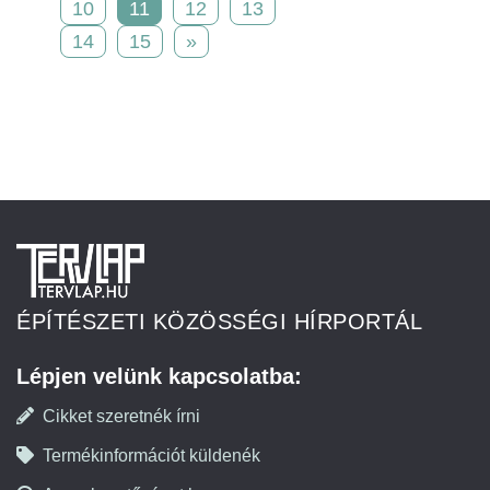
10
11
12
13
14
15
»
ÉPÍTÉSZETI KÖZÖSSÉGI HÍRPORTÁL
Lépjen velünk kapcsolatba:
Cikket szeretnék írni
Termékinformációt küldenék