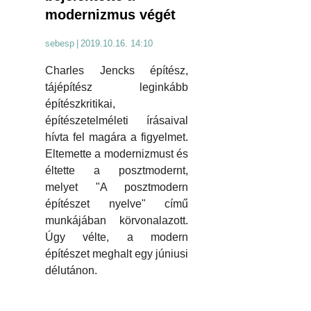
modernizmus végét
sebesp
|
2019.10.16. 14:10
Charles Jencks építész,
tájépítész leginkább
építészkritikai,
építészetelméleti írásaival
hívta fel magára a figyelmet.
Eltemette a modernizmust és
éltette a posztmodernt,
melyet "A posztmodern
építészet nyelve" című
munkájában körvonalazott.
Úgy vélte, a modern
építészet meghalt egy júniusi
délutánon.