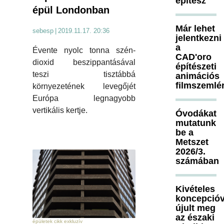
építész
épül Londonban
Már lehet
sebesp
|
2019.11.17. 20:36
jelentkezni
a
Évente nyolc tonna szén-
CAD'oro
dioxid beszippantásával
építészeti
teszi tisztábbá
animációs
filmszemlé
környezetének levegőjét
Európa legnagyobb
vertikális kertje.
Óvodákat
mutatunk
be a
Metszet
2026/3.
számában
Kivételes
koncepcióv
újult meg
az északi
épületek cikk exkluzív