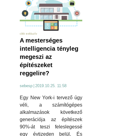
cikk exkluzív
A mesterséges
intelligencia tényleg
megeszi az
építészeket
reggelire?
sebesp
|
2019.10.25. 11:58
Egy New York-i tervező úgy
véli, a számítógépes
alkalmazások következő
generációja az építészek
90%-át teszi feleslegessé
egy évtizeden belül. És