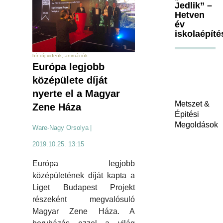
Jedlik” –
Hetven
év
iskolaépíté
hír díj videók, animációk
Európa legjobb
középülete díját
nyerte el a Magyar
Metszet &
Zene Háza
Épitési
Megoldások
Ware-Nagy Orsolya
|
2019.10.25. 13:15
Európa legjobb
középületének díját kapta a
Liget Budapest Projekt
részeként megvalósuló
Magyar Zene Háza. A