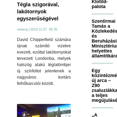
Klotild-
Tégla szigorával,
palota
lakótornyok
egyszerűségével
Szentirmai
Tamás a
sebesp
|
2019.11.07. 09:35
Közlekedés
és
David Chipperfield számára
Beruházási
Minisztéri
újnak számító vizekre
helyettes
evezett, ezúttal lakótornyokat
államtitkár
tervezett Londonba, melyek
hatszög alakú téglatömbjei
Egy
új színfoltot jelentenek a
közintézm
nagyváros kortárs
új arca –
felhőkarcolói között.
Z90
zsaluziákka
a teljes
megújulásé
„A