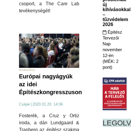
csoport, a The Care Lab
új
kihívásokkal
tevékenységét!
–
tűzvédelem
2026
Építész
Tervezői
Nap
november
12-én
(MÉK: 2
pont)
rendezvény
Európai nagyágyúk
az idei
Építészkongresszuson
Csépé
|
2020.01.20. 14:06
Fosterék, a Cruz y Ortiz
LEGOL
iroda, a dán Lundgaard &
Tranberg az építész szakma