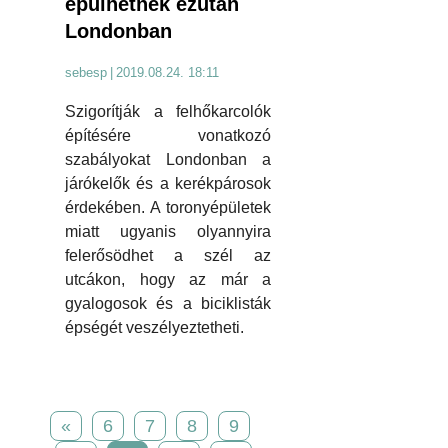
épülhetnek ezután
Londonban
sebesp
|
2019.08.24. 18:11
Szigorítják a felhőkarcolók
építésére vonatkozó
szabályokat Londonban a
járókelők és a kerékpárosok
érdekében. A toronyépületek
miatt ugyanis olyannyira
felerősödhet a szél az
utcákon, hogy az már a
gyalogosok és a biciklisták
épségét veszélyeztetheti.
«
6
7
8
9