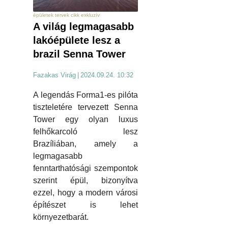
épületek tervek cikk exkluzív
A világ legmagasabb
lakóépülete lesz a
brazil Senna Tower
Fazakas Virág
|
2024.09.24. 10:32
A legendás Forma1-es pilóta
tiszteletére tervezett Senna
Tower egy olyan luxus
felhőkarcoló lesz
Brazíliában, amely a
legmagasabb
fenntarthatósági szempontok
szerint épül, bizonyítva
ezzel, hogy a modern városi
építészet is lehet
környezetbarát.