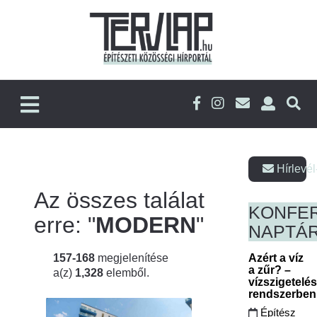
Hírlevél
Az összes találat
KONFE
erre: "
MODERN
"
NAPTÁ
157-168
megjelenítése
Azért a víz
a zűr? –
a(z)
1,328
elemből.
vízszigetelé
rendszerbe
Építész