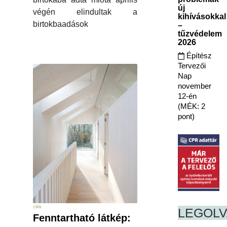
új
végén elindultak a
kihívásokkal
birtokbaadások
–
tűzvédelem
2026
Építész
Tervezői
Nap
november
12-én
(MÉK: 2
pont)
cikk
LEGOL
Fenntartható látkép: