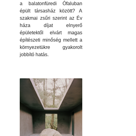
a balatonfüredi Ófaluban
épült társasház között? A
szakmai zsűri szerint az Év
háza díjat elnyerő
épületektől elvárt magas
építészeti minőség mellett a
környezetükre gyakorolt
jobbító hatás.