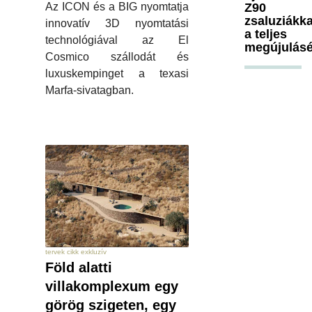
Z90
Az ICON és a BIG nyomtatja
zsaluziákka
innovatív 3D nyomtatási
a teljes
technológiával az El
megújulásé
Cosmico szállodát és
luxuskempinget a texasi
Marfa-sivatagban.
tervek cikk exkluzív
Föld alatti
villakomplexum egy
görög szigeten, egy