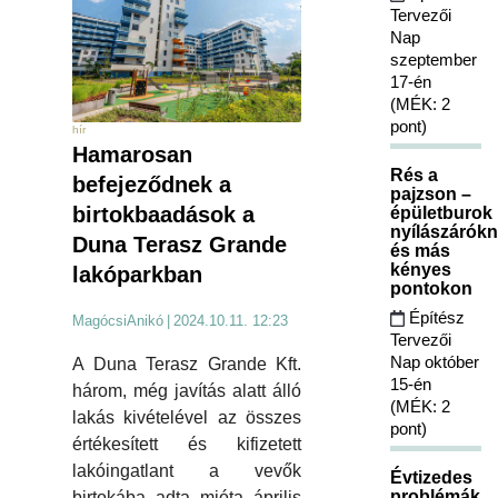
Tervezői
Nap
szeptember
17-én
(MÉK: 2
pont)
hír
Hamarosan
Rés a
befejeződnek a
pajzson –
birtokbaadások a
épületburok
nyílászárókn
Duna Terasz Grande
és más
kényes
lakóparkban
pontokon
Építész
MagócsiAnikó
|
2024.10.11. 12:23
Tervezői
Nap október
A Duna Terasz Grande Kft.
15-én
három, még javítás alatt álló
(MÉK: 2
lakás kivételével az összes
pont)
értékesített és kifizetett
lakóingatlant a vevők
Évtizedes
problémák
birtokába adta mióta április