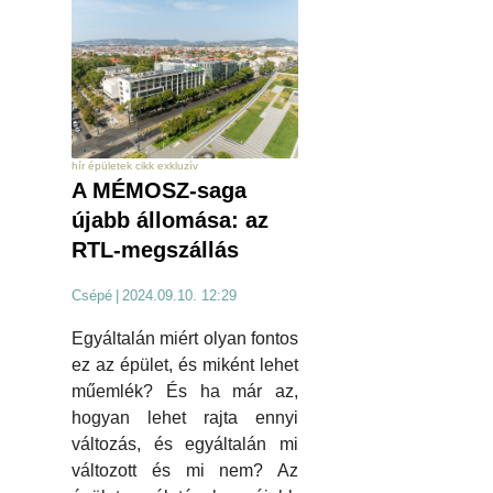
hír épületek cikk exkluzív
A MÉMOSZ-saga
újabb állomása: az
RTL-megszállás
Csépé
|
2024.09.10. 12:29
Egyáltalán miért olyan fontos
ez az épület, és miként lehet
műemlék? És ha már az,
hogyan lehet rajta ennyi
változás, és egyáltalán mi
változott és mi nem? Az