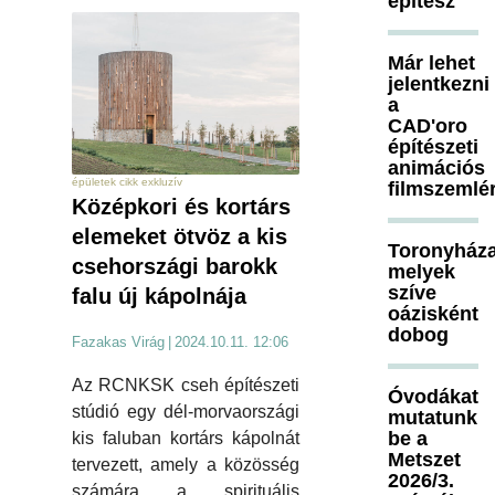
építész
Már lehet
jelentkezni
a
CAD'oro
építészeti
animációs
épületek cikk exkluzív
filmszemlé
Középkori és kortárs
elemeket ötvöz a kis
Toronyháza
csehországi barokk
melyek
szíve
falu új kápolnája
oázisként
dobog
Fazakas Virág
|
2024.10.11. 12:06
Az RCNKSK cseh építészeti
Óvodákat
stúdió egy dél-morvaországi
mutatunk
be a
kis faluban kortárs kápolnát
Metszet
tervezett, amely a közösség
2026/3.
számára a spirituális