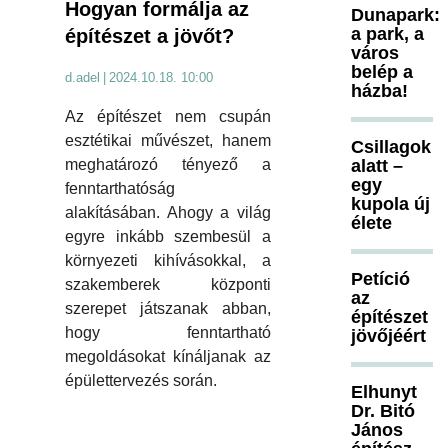
Hogyan formálja az
Dunapark:
a park, a
építészet a jövőt?
város
belép a
d.adel
|
2024.10.18. 10:00
házba!
Az építészet nem csupán
esztétikai művészet, hanem
Csillagok
alatt –
meghatározó tényező a
egy
fenntarthatóság
kupola új
alakításában. Ahogy a világ
élete
egyre inkább szembesül a
környezeti kihívásokkal, a
Petíció
szakemberek központi
az
szerepet játszanak abban,
építészet
hogy fenntartható
jövőjéért
megoldásokat kínáljanak az
épülettervezés során.
Elhunyt
Dr. Bitó
János