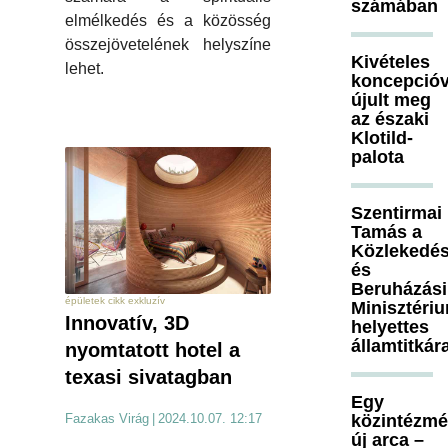
számában
elmélkedés és a közösség
összejövetelének helyszíne
Kivételes
lehet.
koncepcióv
újult meg
az északi
Klotild-
palota
Szentirmai
Tamás a
Közlekedés
és
Beruházási
épületek cikk exkluzív
Minisztéri
Innovatív, 3D
helyettes
államtitkár
nyomtatott hotel a
texasi sivatagban
Egy
közintézm
Fazakas Virág
|
2024.10.07. 12:17
új arca –