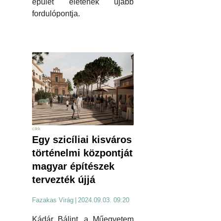
épület életének újabb
fordulópontja.
cikk
Egy szicíliai kisváros
történelmi központját
magyar építészek
tervezték újjá
Fazakas Virág
|
2024.09.03. 09:20
Kádár Bálint, a Műegyetem