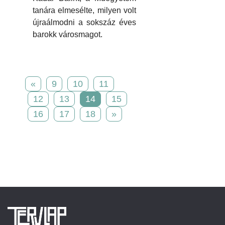
tanára elmesélte, milyen volt
újraálmodni a sokszáz éves
barokk városmagot.
«
9
10
11
12
13
14
15
16
17
18
»