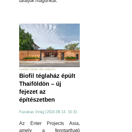
találjuk magunkat.
családi házak cikk exkluzív
Biofil téglaház épült
Thaiföldön – új
fejezet az
építészetben
Fazakas Virág
|
2024.09.14. 16:31
Az Enter Projects Asia,
amely a fenntartható