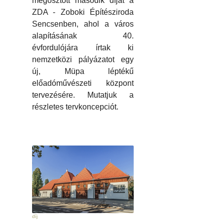
megosztott második díjat a
ZDA - Zoboki Építésziroda
Sencsenben, ahol a város
alapításának 40.
évfordulójára írtak ki
nemzetközi pályázatot egy
új, Müpa léptékű
előadóművészeti központ
tervezésére. Mutatjuk a
részletes tervkoncepciót.
díj