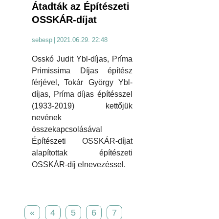
Átadták az Építészeti
OSSKÁR-díjat
sebesp
|
2021.06.29. 22:48
Osskó Judit Ybl-díjas, Príma
Primissima Díjas építész
férjével, Tokár György Ybl-
díjas, Príma díjas építésszel
(1933-2019) kettőjük
nevének
összekapcsolásával
Építészeti OSSKÁR-díjat
alapítottak építészeti
OSSKÁR-díj elnevezéssel.
«
4
5
6
7