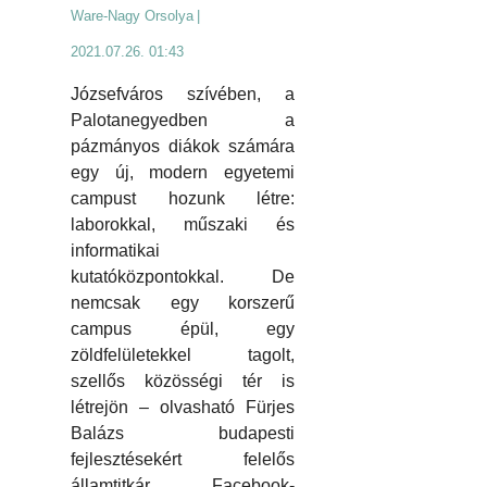
Ware-Nagy Orsolya
|
2021.07.26. 01:43
Józsefváros szívében, a
Palotanegyedben a
pázmányos diákok számára
egy új, modern egyetemi
campust hozunk létre:
laborokkal, műszaki és
informatikai
kutatóközpontokkal. De
nemcsak egy korszerű
campus épül, egy
zöldfelületekkel tagolt,
szellős közösségi tér is
létrejön – olvasható Fürjes
Balázs budapesti
fejlesztésekért felelős
államtitkár Facebook-