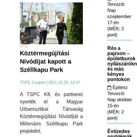
Tervezői
Nap
szeptember
17-én
(MÉK: 2
pont)
hír díj
Rés a
Köztérmegújítási
pajzson –
épületburok
Nívódíjat kapott a
nyílászárókn
és más
Széllkapu Park
kényes
pontokon
TSPC Csoport
|
2021.10.25. 12:47
Építész
Tervezői
A TSPC Kft. és partnerei
Nap október
nyerték el a Magyar
15-én
Urbanisztikai Társaság
(MÉK: 2
Köztérmegújítási Nívódíját a
pont)
Millenáris Széllkapu Park
projektért.
Évtizedes
problémák