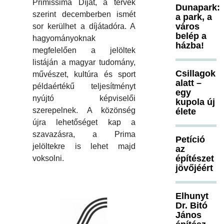
Primissima Díjat, a tervek
Dunapark:
szerint decemberben ismét
a park, a
város
sor kerülhet a díjátadóra. A
belép a
hagyományoknak
házba!
megfelelően a jelöltek
listáján a magyar tudomány,
Csillagok
művészet, kultúra és sport
alatt –
példaértékű teljesítményt
egy
nyújtó képviselői
kupola új
szerepelnek. A közönség
élete
újra lehetőséget kap a
szavazásra, a Prima
Petíció
jelöltekre is lehet majd
az
építészet
voksolni.
jövőjéért
Elhunyt
Dr. Bitó
János