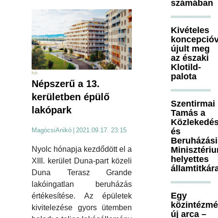
számában
Kivételes
koncepcióv
újult meg
az északi
Klotild-
hír
palota
Népszerű a 13.
kerületben épülő
Szentirmai
lakópark
Tamás a
Közlekedés
és
MagócsiAnikó
|
2021.09.17. 23:15
Beruházási
Minisztéri
Nyolc hónapja kezdődött el a
helyettes
XIII. kerület Duna-part közeli
államtitkár
Duna Terasz Grande
lakóingatlan beruházás
Egy
értékesítése. Az épületek
közintézm
kivitelezése gyors ütemben
új arca –