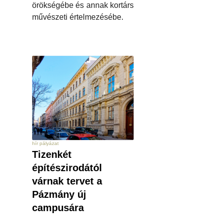
örökségébe és annak kortárs
művészeti értelmezésébe.
hír pályázat
Tizenkét
építészirodától
várnak tervet a
Pázmány új
campusára