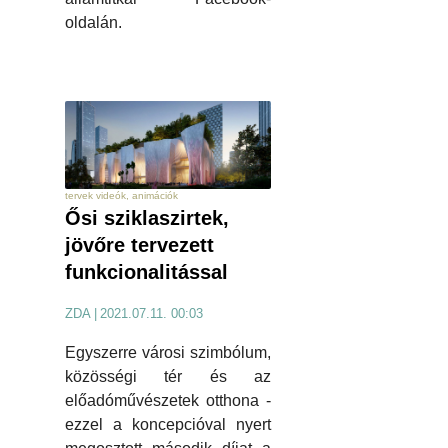
oldalán.
tervek videók, animációk
Ősi sziklaszirtek,
jövőre tervezett
funkcionalitással
ZDA
|
2021.07.11. 00:03
Egyszerre városi szimbólum,
közösségi tér és az
előadóművészetek otthona -
ezzel a koncepcióval nyert