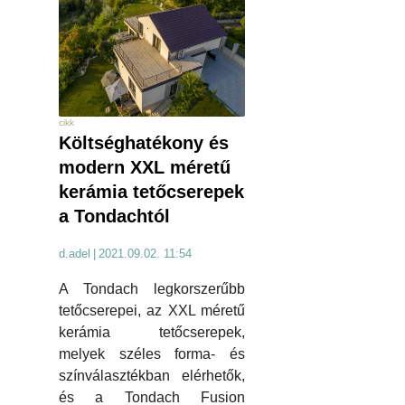
cikk
Költséghatékony és
modern XXL méretű
kerámia tetőcserepek
a Tondachtól
d.adel
|
2021.09.02. 11:54
A Tondach legkorszerűbb
tetőcserepei, az XXL méretű
kerámia tetőcserepek,
melyek széles forma- és
színválasztékban elérhetők,
és a Tondach Fusion