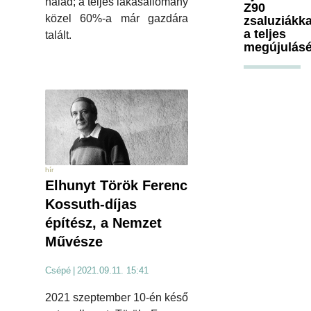
halad; a teljes lakásállomány
Z90
közel 60%-a már gazdára
zsaluziákka
a teljes
talált.
megújulásé
hír
Elhunyt Török Ferenc
Kossuth-díjas
építész, a Nemzet
Művésze
Csépé
|
2021.09.11. 15:41
2021 szeptember 10-én késő