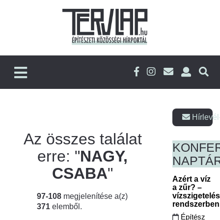
Hírlevél
Az összes találat
KONFE
erre: "
NAGY,
NAPTÁ
CSABA
"
Azért a víz
a zűr? –
vízszigetelé
97-108
megjelenítése a(z)
rendszerbe
371
elemből.
Építész