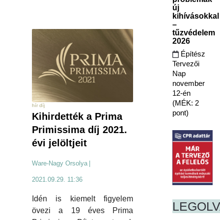
új
kihívásokkal
–
tűzvédelem
2026
Építész
Tervezői
Nap
november
12-én
(MÉK: 2
hír díj
pont)
Kihirdették a Prima
Primissima díj 2021.
évi jelöltjeit
Ware-Nagy Orsolya
|
2021.09.29. 11:36
Idén is kiemelt figyelem
LEGOL
övezi a 19 éves Prima