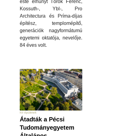
este elhunyt Török Ferenc,
Kossuth-, Ybl-, Pro
Architectura és Príma-díjas
építész, templomépítő,
generációk nagyformátumú
egyetemi oktatója, nevelője.
84 éves volt.
hír épületek
Átadták a Pécsi
Tudományegyetem
Általános