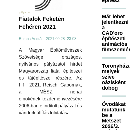
építész
pályázat
Már lehet
Fiatalok Feketén
jelentkezni
Fehéren 2021
a
CAD'oro
építészeti
Borsos András
|
2021.09.28. 23:08
animációs
filmszemlé
A Magyar Építőművészek
Szövetsége országos,
nyilvános pályázatot hirdet
Toronyháza
melyek
Magyarország fiatal építészei
szíve
és tájépítészei részére. Az
oázisként
f_f_f 2021. Reischl Gábornak,
dobog
a MÉSZ néhai
elnökének kezdeményezésére
Óvodákat
2006-ban elindított pályázat és
mutatunk
vándorkiállítás folytatása.
be a
Metszet
2026/3.