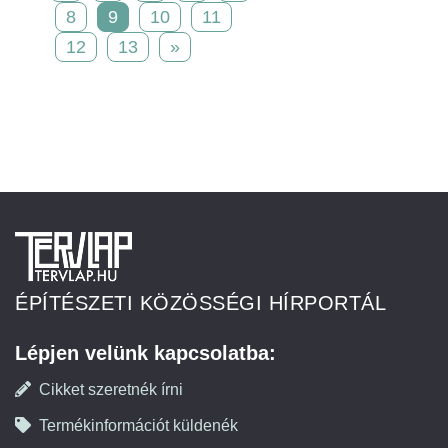
8
9
10
11
12
13
»
ÉPÍTÉSZETI KÖZÖSSÉGI HÍRPORTÁL
Lépjen velünk kapcsolatba:
Cikket szeretnék írni
Termékinformációt küldenék