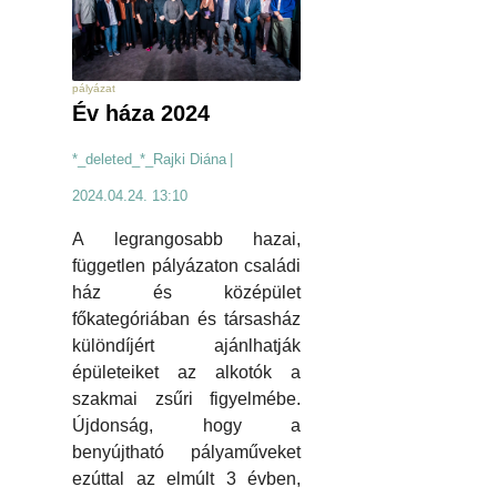
pályázat
Év háza 2024
*_deleted_*_Rajki Diána
|
2024.04.24. 13:10
A legrangosabb hazai,
független pályázaton családi
ház és középület
főkategóriában és társasház
különdíjért ajánlhatják
épületeiket az alkotók a
szakmai zsűri figyelmébe.
Újdonság, hogy a
benyújtható pályaműveket
ezúttal az elmúlt 3 évben,