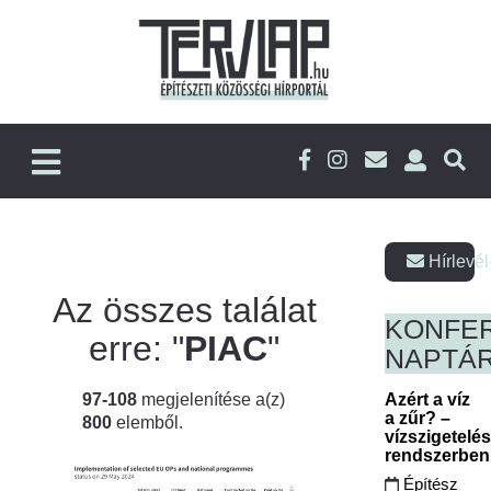
Hírlevél
Az összes találat
KONFE
erre: "
PIAC
"
NAPTÁ
97-108
megjelenítése a(z)
Azért a víz
a zűr? –
800
elemből.
vízszigetelé
rendszerbe
Építész