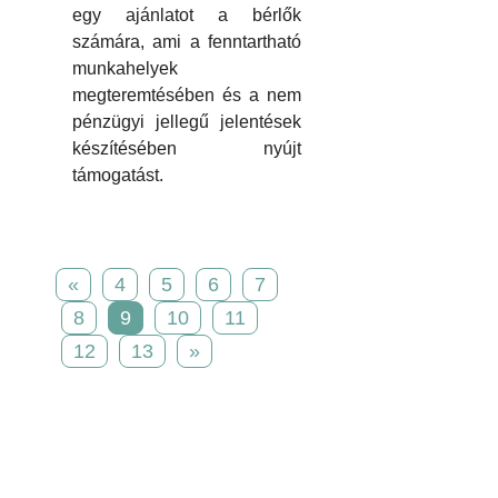
egy ajánlatot a bérlők
számára, ami a fenntartható
munkahelyek
megteremtésében és a nem
pénzügyi jellegű jelentések
készítésében nyújt
támogatást.
«
4
5
6
7
8
9
10
11
12
13
»