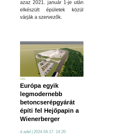
azaz 2021. január 1-je után
elkészült épületek közül
várják a szervezők.
cikk
Európa egyik
legmodernebb
betoncserépgyárát
építi fel Hejőpapin a
Wienerberger
d.adel
|
2024.04.17. 14:20