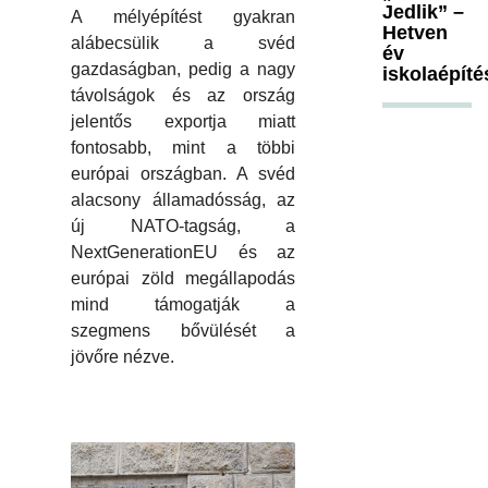
Jedlik” –
A mélyépítést gyakran
Hetven
alábecsülik a svéd
év
gazdaságban, pedig a nagy
iskolaépíté
távolságok és az ország
jelentős exportja miatt
fontosabb, mint a többi
európai országban. A svéd
alacsony államadósság, az
új NATO-tagság, a
NextGenerationEU és az
európai zöld megállapodás
mind támogatják a
szegmens bővülését a
jövőre nézve.