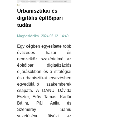
hír
Urbanisztikai és
digitális építőipari
tudás
MagócsiAnikó
|
2024.05.12. 14:49
Egy cégben egyesítette több
évtizedes hazai és
nemzetközi szakértelmét az
építőipari digitalizációs
eljárásokban és a stratégiai
és urbanisztikai tervezésben
egyedülálló szakemberek
csapata. A DANU Dávida
Eszter, Erős Tamás, Kádár
Bálint, Pál Attila és
Szemerey Samu
vezetésével ötvözi az