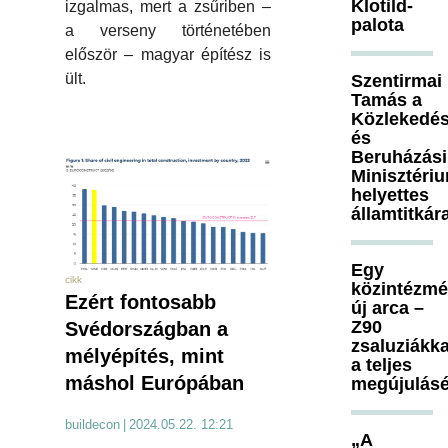
Klotild-
izgalmas, mert a zsűriben –
palota
a verseny történetében
először – magyar építész is
ült.
Szentirmai
Tamás a
Közlekedés
és
Beruházási
Minisztéri
helyettes
államtitkár
Egy
cikk
közintézm
Ezért fontosabb
új arca –
Z90
Svédországban a
zsaluziákka
mélyépítés, mint
a teljes
máshol Európában
megújulásé
buildecon
|
2024.05.22. 12:21
„A