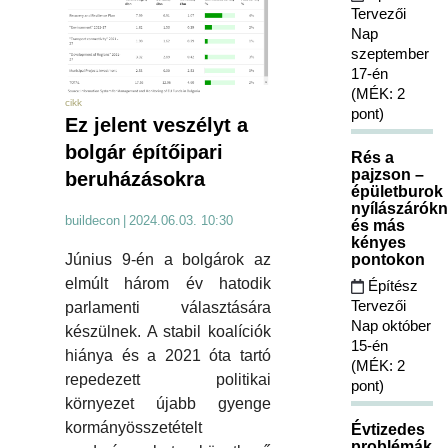
Tervezői
Nap
szeptember
17-én
(MÉK: 2
cikk
pont)
Ez jelent veszélyt a
bolgár építőipari
Rés a
pajzson –
beruházásokra
épületburok
nyílászárókn
buildecon
|
2024.06.03. 10:30
és más
kényes
pontokon
Június 9-én a bolgárok az
elmúlt három év hatodik
Építész
Tervezői
parlamenti választására
Nap október
készülnek. A stabil koalíciók
15-én
hiánya és a 2021 óta tartó
(MÉK: 2
repedezett politikai
pont)
környezet újabb gyenge
kormányösszetételt
Évtizedes
problémák