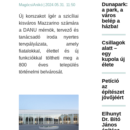
Dunapark:
MagócsiAnikó
|
2024.05.31. 11:50
a park, a
város
Új korszakot ígér a szicíliai
belép a
kisváros Mazzarino számára
házba!
a DANU mérnök, tervező és
tanácsadó iroda nyertes
Csillagok
tervpályázata, amely
alatt –
fiatalokkal, élettel és új
egy
funkciókkal töltheti meg a
kupola új
élete
800 éves település
történelmi belvárosát.
Petíció
az
építészet
jövőjéért
Elhunyt
Dr. Bitó
János