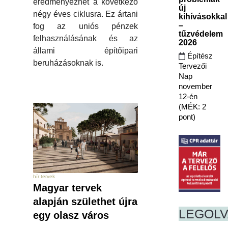
eredményezhet a következő
új
négy éves ciklusra. Ez ártani
kihívásokkal
–
fog az uniós pénzek
tűzvédelem
felhasználásának és az
2026
állami építőipari
Építész
beruházásoknak is.
Tervezői
Nap
november
12-én
(MÉK: 2
pont)
hír tervek
Magyar tervek
alapján születhet újra
LEGOL
egy olasz város