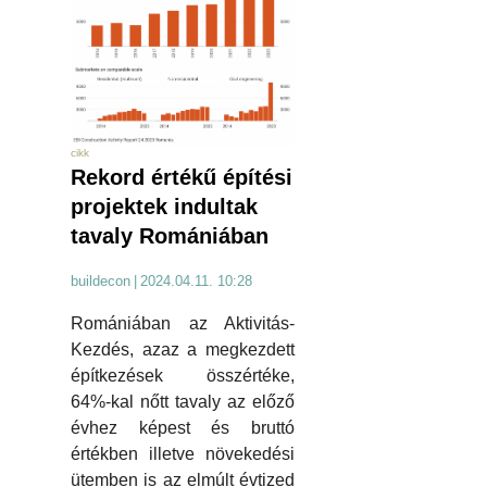
cikk
Rekord értékű építési
projektek indultak
tavaly Romániában
buildecon
|
2024.04.11. 10:28
Romániában az Aktivitás-
Kezdés, azaz a megkezdett
építkezések összértéke,
64%-kal nőtt tavaly az előző
évhez képest és bruttó
értékben illetve növekedési
ütemben is az elmúlt évtized