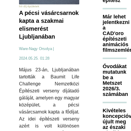
építész
hír díj épületek
A pécsi vásárcsarnok
Már lehet
kapta a szakmai
jelentkezni
a
elismerést
CAD'oro
Ljubljanában
építészeti
animációs
Ware-Nagy Orsolya
|
filmszemlé
2024.05.25. 01:28
Óvodákat
Május 23-án, Ljubljanában
mutatunk
tartották a Baumit Life
be a
Metszet
Challenge Nemzetközi
2026/3.
Építészeti verseny díjátadó
számában
gáláját, amelyen egy magyar
középület, a pécsi
Kivételes
vásárcsarnok kapta a fődíjat.
koncepcióv
Az idei építészeti verseny
újult meg
azért is volt különösen
az északi