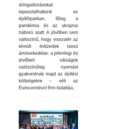
áringadozásokat
tapasztalhattunk az
építőiparban, főleg a
pandémia és az ukrajnai
háború alatt. A jövőben sem
valószínű, hogy visszatér az
elmúlt évtizedek lassú
árnövekedése: a jelenlegi és
jövőbeli válságok
valószínűleg nyomást
gyakorolnak majd az építési
költségekre – véli az
Euroconstruct finn kutatója.