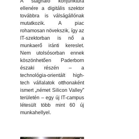
A stagnáló konjunktúra
ellenére a digitális szektor
továbbra is válságállónak
mutatkozik. A piac
rohamosan növekszik, így az
IT-szektorban is nő a
munkaerő iránti kereslet.
Nem utolsósorban ennek
köszönhetően Paderborn
északi részén – a
technológia-orientált high-
tech vállalatok otthonaként
ismert „német Silicon Valley”
területén – egy új IT-campus
létesült több mint 60 új
munkahellyel.