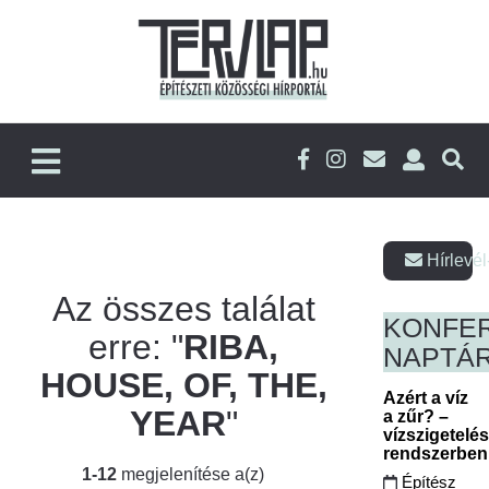
Hírlevél
Az összes találat
KONFE
erre: "
RIBA,
NAPTÁ
HOUSE, OF, THE,
Azért a víz
YEAR
"
a zűr? –
vízszigetelé
rendszerbe
1-12
megjelenítése a(z)
Építész