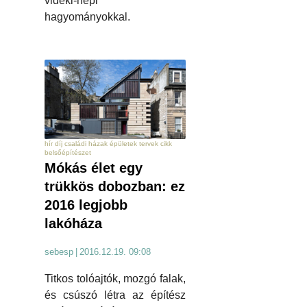
vidéki-népi
hagyományokkal.
hír díj családi házak épületek tervek cikk
belsőépítészet
Mókás élet egy
trükkös dobozban: ez
2016 legjobb
lakóháza
sebesp
|
2016.12.19. 09:08
Titkos tolóajtók, mozgó falak,
és csúszó létra az építész