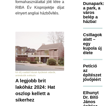
formahasználattal jött létre a
Dunapark:
RIBA Év Kisprojektje díjat
a park, a
város
elnyert angliai házbővítés.
belép a
házba!
Csillagok
alatt –
egy
kupola új
élete
Petíció
az
hír díj családi házak épületek videók,
építészet
animációk exkluzív
jövőjéért
A legjobb brit
lakóház 2024: Hat
Elhunyt
oszlop kellett a
Dr. Bitó
sikerhez
János