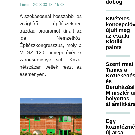
dobog
Timon
|
2023.03.13. 15:03
A szokásosnál hosszabb, és
Kivételes
világhírű építészekben
koncepcióv
újult meg
gazdag programot kínált az
az északi
idei Nemzetközi
Klotild-
Építészkongresszus, mely a
palota
MÉSZ 120. ünnepi évének
záróeseménye volt. Közel
Szentirmai
hétszázan vettek részt az
Tamás a
eseményen.
Közlekedés
és
Beruházási
Minisztéri
helyettes
államtitkár
Egy
közintézm
új arca –