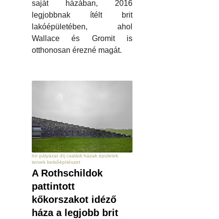
saját házában, 2016
legjobbnak ítélt brit
lakóépületében, ahol
Wallace és Gromit is
otthonosan érezné magát.
hír pályázat díj családi házak épületek
tervek belsőépítészet
A Rothschildok
pattintott
kőkorszakot idéző
háza a legjobb brit