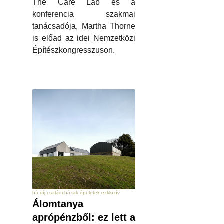
The Care Lab és a
konferencia szakmai
tanácsadója, Martha Thorne
is előad az idei Nemzetközi
Építészkongresszuson.
hír díj családi házak épületek exkluzív
Álomtanya
aprópénzből: ez lett a