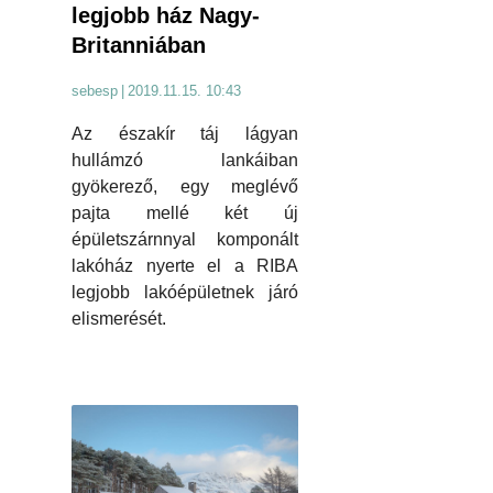
legjobb ház Nagy-
Britanniában
sebesp
|
2019.11.15. 10:43
Az északír táj lágyan
hullámzó lankáiban
gyökerező, egy meglévő
pajta mellé két új
épületszárnnyal komponált
lakóház nyerte el a RIBA
legjobb lakóépületnek járó
elismerését.