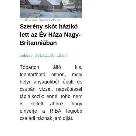
hír díj családi házak épületek
Szerény skót házikó
lett az Év Háza Nagy-
Britanniában
sebesp
|
2018.11.30. 15:08
Tóparton álló kis,
fenntartható otthon, mely
helyi anyagokból épült és
csupán vízzel, napsütéssel
táplálkozik: ennél több nem
is kellett ahhoz, hogy
elnyerje a RIBA legjobb
családi háznak járó díját.