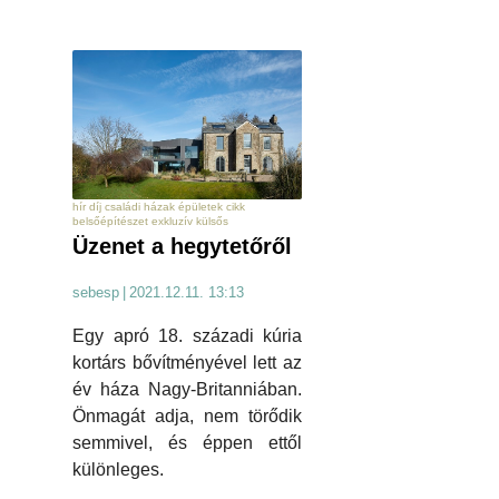
hír díj családi házak épületek cikk
belsőépítészet exkluzív külsős
Üzenet a hegytetőről
sebesp
|
2021.12.11. 13:13
Egy apró 18. századi kúria
kortárs bővítményével lett az
év háza Nagy-Britanniában.
Önmagát adja, nem törődik
semmivel, és éppen ettől
különleges.