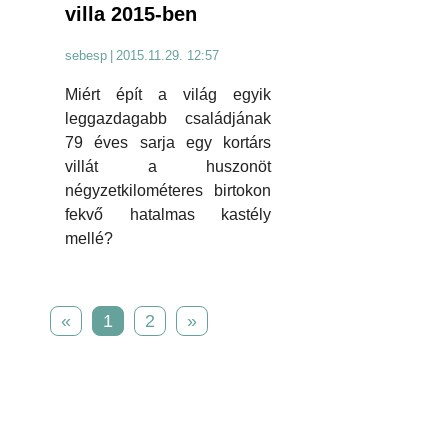
villa 2015-ben
sebesp
|
2015.11.29. 12:57
Miért épít a világ egyik
leggazdagabb családjának
79 éves sarja egy kortárs
villát a huszonöt
négyzetkilométeres birtokon
fekvő hatalmas kastély
mellé?
«
1
2
»