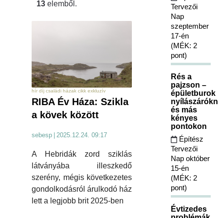
13
elemből.
Tervezői
Nap
szeptember
17-én
(MÉK: 2
pont)
Rés a
pajzson –
hír díj családi házak cikk exkluzív
épületburok
RIBA Év Háza: Szikla
nyílászárókn
és más
a kövek között
kényes
pontokon
sebesp
|
2025.12.24. 09:17
Építész
Tervezői
A Hebridák zord sziklás
Nap október
látványába illeszkedő
15-én
szerény, mégis következetes
(MÉK: 2
pont)
gondolkodásról árulkodó ház
lett a legjobb brit 2025-ben
Évtizedes
problémák