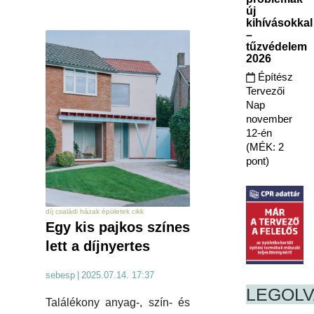
új
kihívásokkal
–
tűzvédelem
2026
Építész
Tervezői
Nap
november
12-én
(MÉK: 2
pont)
díj családi házak épületek cikk
Egy kis pajkos színes
lett a díjnyertes
sebesp
|
2025.07.14. 17:37
LEGOL
Találékony anyag-, szín- és