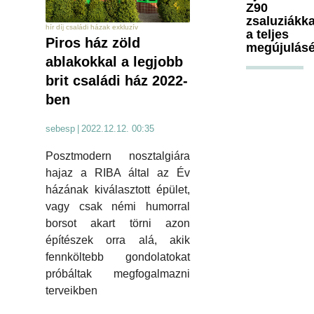
Z90
zsaluziákka
hír díj családi házak exkluzív
a teljes
Piros ház zöld
megújulásé
ablakokkal a legjobb
brit családi ház 2022-
ben
sebesp
|
2022.12.12. 00:35
Posztmodern nosztalgiára
hajaz a RIBA által az Év
házának kiválasztott épület,
vagy csak némi humorral
borsot akart törni azon
építészek orra alá, akik
fennköltebb gondolatokat
próbáltak megfogalmazni
terveikben