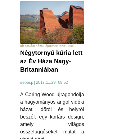
hír családi házak épületek tervek cikk
Négytornyú kúria lett
az Év Háza Nagy-
Britanniában
sebesp
|
2017.11.29. 09:52
A Caring Wood újragondolja
a hagyományos angol vidéki
házat. Időről és helyről
beszél: egy kortárs design,
amely világos
összefüggéseket mutat a