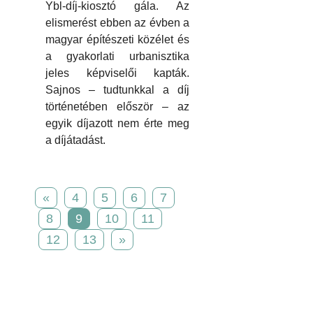
Ybl-díj-kiosztó gála. Az
elismerést ebben az évben a
magyar építészeti közélet és
a gyakorlati urbanisztika
jeles képviselői kapták.
Sajnos – tudtunkkal a díj
történetében először – az
egyik díjazott nem érte meg
a díjátadást.
«
4
5
6
7
8
9
10
11
12
13
»