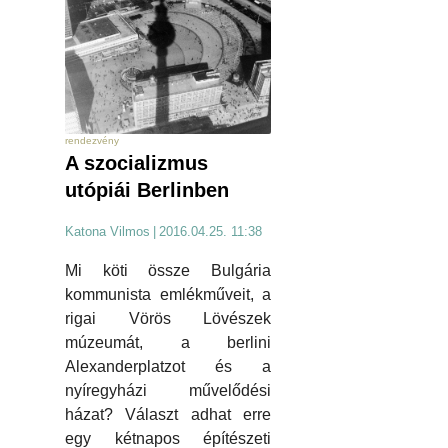
rendezvény
A szocializmus
utópiái Berlinben
Katona Vilmos
|
2016.04.25. 11:38
Mi köti össze Bulgária
kommunista emlékműveit, a
rigai Vörös Lövészek
múzeumát, a berlini
Alexanderplatzot és a
nyíregyházi művelődési
házat? Választ adhat erre
egy kétnapos építészeti