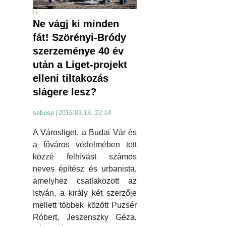
hír
Ne vágj ki minden
fát! Szörényi-Bródy
szerzeménye 40 év
után a Liget-projekt
elleni tiltakozás
slágere lesz?
sebesp
|
2016.03.18. 22:14
A Városliget, a Budai Vár és
a főváros védelmében tett
közzé felhívást számos
neves építész és urbanista,
amelyhez csatlakozott az
István, a király két szerzője
mellett többek között Puzsér
Róbert, Jeszenszky Géza,