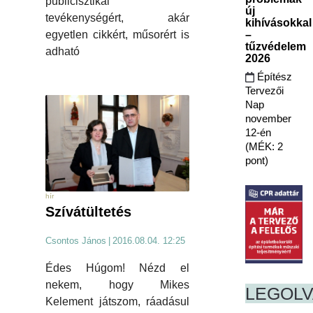
publicisztikai
új
tevékenységért, akár
kihívásokkal
–
egyetlen cikkért, műsorért is
tűzvédelem
adható
2026
Építész
Tervezői
Nap
november
12-én
(MÉK: 2
pont)
hír
Szívátültetés
Csontos János
|
2016.08.04. 12:25
Édes Húgom! Nézd el
nekem, hogy Mikes
LEGOL
Kelement játszom, ráadásul