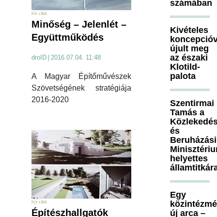
számában
hír cikk
Minőség – Jelenlét –
Kivételes
Együttműködés
koncepcióv
újult meg
az északi
droID
|
2016.07.04. 11:48
Klotild-
palota
A Magyar Építőművészek
Szövetségének stratégiája
2016-2020
Szentirmai
Tamás a
Közlekedés
és
Beruházási
Minisztéri
helyettes
államtitkár
Egy
közintézm
hír cikk
Építészhallgatók
új arca –