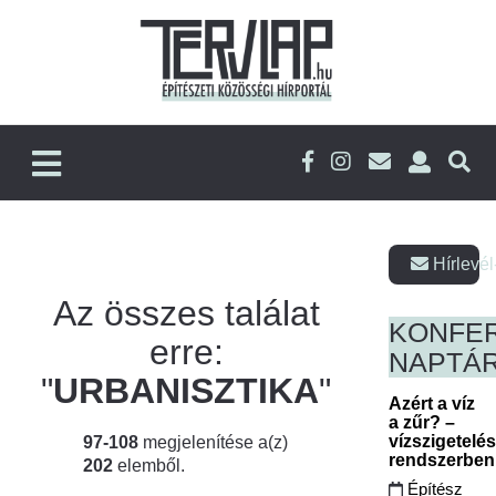
Hírlevél
Az összes találat
KONFE
erre:
NAPTÁ
"
URBANISZTIKA
"
Azért a víz
a zűr? –
vízszigetelé
97-108
megjelenítése a(z)
rendszerbe
202
elemből.
Építész