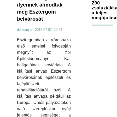
Z90
ilyennek álmodták
zsaluziákka
meg Esztergom
a teljes
megújulásé
belvárosát
donkanyar
|
2016.07.02. 20:24
Esztergomban a Városháza
első emeleti folyosóján
megnyílt az Ybl
Építéstudományi Kar
hallgatóinak tervtárlata. A
kiállítási anyag Esztergom
belvárosának építészeti és
tájépítészeti
rehabilitációjáról szól. A
kiállítás anyaga például az
Európai Uniós pályázatokon
való szerepléskor nyújt
jelentős segítséget a