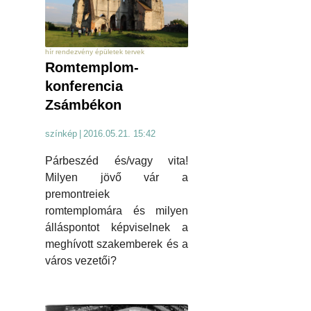
hír rendezvény épületek tervek
Romtemplom-
konferencia
Zsámbékon
színkép
|
2016.05.21. 15:42
Párbeszéd és/vagy vita!
Milyen jövő vár a
premontreiek
romtemplomára és milyen
álláspontot képviselnek a
meghívott szakemberek és a
város vezetői?