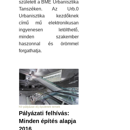
született a BME Urbanisztika
Tanszéken. Az Urb.0
Urbanisztika kezdőknek
című mű elektronikusan
ingyenesen letölthető,
minden szakember
haszonnal és örömmel
forgathatja.
hír pályázat díj épületek tervek
Pályázati felhívás:
Minden építés alapja
2016