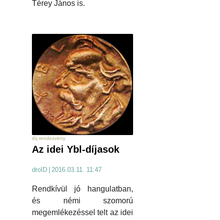
Térey János is.
díj rendezvény
Az idei Ybl-díjasok
droID
|
2016.03.11. 11:47
Rendkívül jó hangulatban,
és némi szomorú
megemlékezéssel telt az idei