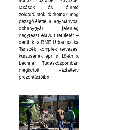
irodák, üzletek, kávézók,
lakások és élhető
zöldterületek tölthetnék meg
pezsgő élettel a lágymányosi
dohánygyár jelenleg
nagyrészt elavult területét –
derült ki a BME Urbanisztika
Tanszék komplex tervezési
kurzusának április 18-án a
Lechner Tudásközpontban
megtartott vázlatterv
prezentációiból.