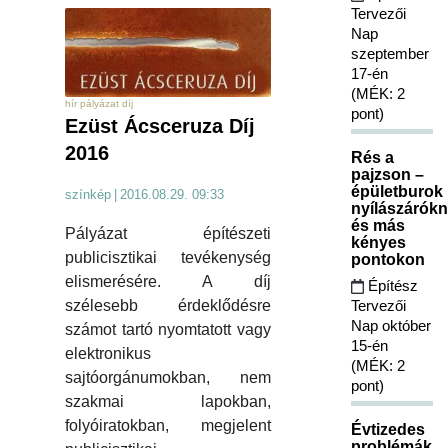
Tervezői
Nap
szeptember
17-én
(MÉK: 2
hír pályázat díj
pont)
Ezüst Ácsceruza Díj
2016
Rés a
pajzson –
épületburok
színkép
|
2016.08.29. 09:33
nyílászárókn
és más
Pályázat építészeti
kényes
publicisztikai tevékenység
pontokon
elismerésére. A díj
Építész
Tervezői
szélesebb érdeklődésre
Nap október
számot tartó nyomtatott vagy
15-én
elektronikus
(MÉK: 2
sajtóorgánumokban, nem
pont)
szakmai lapokban,
folyóiratokban, megjelent
Évtizedes
problémák