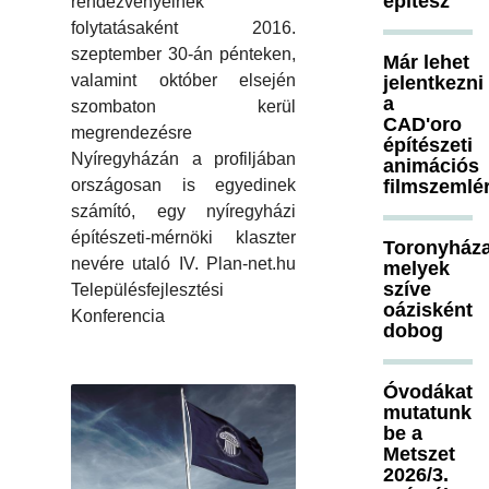
építész
rendezvényeinek
folytatásaként 2016.
szeptember 30-án pénteken,
Már lehet
valamint október elsején
jelentkezni
a
szombaton kerül
CAD'oro
megrendezésre
építészeti
Nyíregyházán a profiljában
animációs
országosan is egyedinek
filmszemlé
számító, egy nyíregyházi
építészeti-mérnöki klaszter
Toronyháza
nevére utaló IV. Plan-net.hu
melyek
szíve
Településfejlesztési
oázisként
Konferencia
dobog
Óvodákat
mutatunk
be a
Metszet
2026/3.