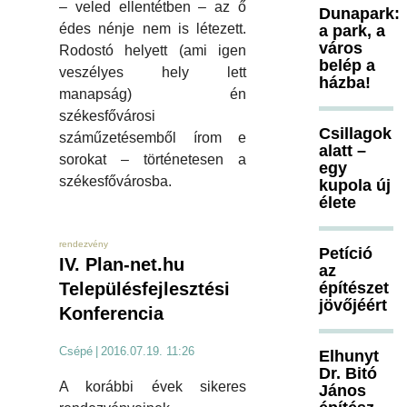
– veled ellentétben – az ő
Dunapark:
édes nénje nem is létezett.
a park, a
város
Rodostó helyett (ami igen
belép a
veszélyes hely lett
házba!
manapság) én
székesfővárosi
Csillagok
száműzetésemből írom e
alatt –
sorokat – történetesen a
egy
székesfővárosba.
kupola új
élete
rendezvény
Petíció
IV. Plan-net.hu
az
Településfejlesztési
építészet
jövőjéért
Konferencia
Csépé
|
2016.07.19. 11:26
Elhunyt
Dr. Bitó
A korábbi évek sikeres
János