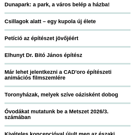
Dunapark: a park, a város belép a házba!
Csillagok alatt – egy kupola új élete
Petíció az építészet jövőjéért
Elhunyt Dr. Bitó János építész
Már lehet jelentkezni a CAD'oro építészeti
animációs filmszemlére
Toronyházak, melyek szíve oázisként dobog
Óvodákat mutatunk be a Metszet 2026/3.
számában
Kivételes koncepcióval újult meg az északi