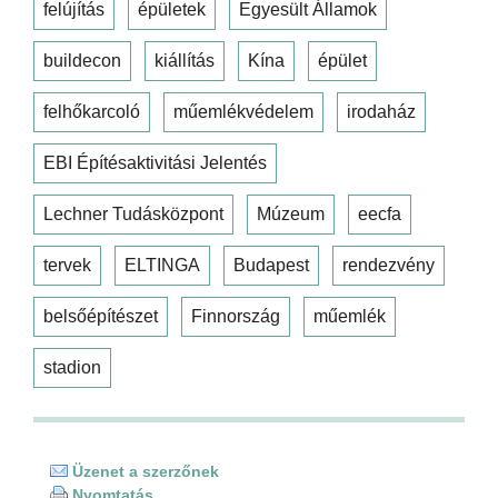
felújítás
épületek
Egyesült Államok
buildecon
kiállítás
Kína
épület
felhőkarcoló
műemlékvédelem
irodaház
EBI Építésaktivitási Jelentés
Lechner Tudásközpont
Múzeum
eecfa
tervek
ELTINGA
Budapest
rendezvény
belsőépítészet
Finnország
műemlék
stadion
Üzenet a szerzőnek
Nyomtatás