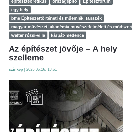
építészteoretikus
országépítő
Építészfórum
egy hely
bme Építészettörténeti és műemléki tanszék
magyar művészeti akadémia művészetelméleti és módszerta
walter rózsi-villa
kárpát-medence
Az építészet jövője – A hely
szelleme
színkép
|
2025.05.16. 13:51