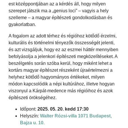
est középpontjában az a kérdés áll, hogy milyen
szerepet játszik ma a „genius loci” – vagyis a hely
szelleme – a magyar építészeti gondolkodásban és
gyakorlatban.
A fogalom az adott térhez és régióhoz kötődő érzelmi,
kulturális és történelmi tényezők összességét jelenti,
és azt vizsgáljuk, hogy ez az eszmei háttér mennyiben
befolyásolja a jelenkori építészeti megközelítéseket. A
beszélgetés során szóba kerül, hogy miként lehet a
kortárs magyar építészet részeként újraértelmezni a
helyhez kötődő hagyományos értékeket, milyen
módon kapcsolódik a népi kultúrához, illetve hogyan
viszonyul a Kárpát-medence más régióihoz és azok
építészeti örökségéhez.
Időpont:
2025. 05. 20. kedd 17:30
Helyszín:
Walter Rózsi-villa
1071 Budapest,
Bajza u. 10.