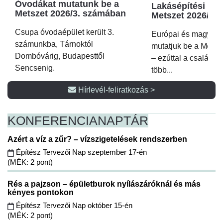
Óvodákat mutatunk be a
Lakásépítési kör
Metszet 2026/3. számában
Metszet 2026/2.
Csupa óvodaépület került 3.
Európai és magyar p
számunkba, Tárnoktól
mutatjuk be a Metsz
Dombóvárig, Budapesttől
– ezúttal a családi 
Sencsenig.
több...
Hírlevél-feliratkozás >
KONFERENCIA
NAPTÁR
Azért a víz a zűr? – vízszigetelések rendszerben
Építész Tervezői Nap szeptember 17-én
(MÉK: 2 pont)
Rés a pajzson – épületburok nyílászáróknál és más
kényes pontokon
Építész Tervezői Nap október 15-én
(MÉK: 2 pont)