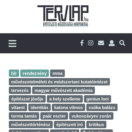
hír
rendezvény
mma
művészetelméleti és módszertani kutatóintézet
tervezés
magyar művészeti akadémia
építészet jövője
a hely szelleme
genius loci
vitaest
identitás
katona vilmos
csóka balázs
torma tamás
paár eszter
vukoszávyev zorán
művészettörténész
építészeti író
kritikus