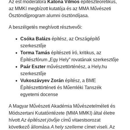
Az est moderátora
Katona Vilmos
építészteoretikus,
az MMKI megbízott kutatója és az MMA Művészeti
Ösztöndíjprogram alumni ösztöndíjasa.
A beszélgetés meghívott résztvevői:
Csóka Balázs
építész, az Országépítő
szerkesztője
Torma Tamás
építészeti író, kritikus, az
Építészfórum „Egy Hely” rovatának szerkesztője
Paár Eszter
művészettörténész, a Hely.hu
szerkesztője
Vukoszávyev Zorán
építész, a BME
Építészettörténeti és Műemléki Tanszék
egyetemi docense
A Magyar Művészeti Akadémia Művészetelméleti és
Módszertani Kutatóintézete (MMA MMKI) által életre
hívott
Az építészet jövője
című vitaestsorozat
következő állomása
A hely szelleme
címet viseli. Az