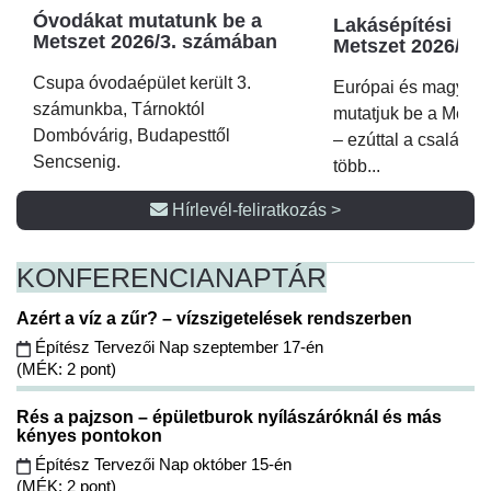
Óvodákat mutatunk be a
Lakásépítési kör
Metszet 2026/3. számában
Metszet 2026/2.
Csupa óvodaépület került 3.
Európai és magyar p
számunkba, Tárnoktól
mutatjuk be a Metsz
Dombóvárig, Budapesttől
– ezúttal a családi 
Sencsenig.
több...
Hírlevél-feliratkozás >
KONFERENCIA
NAPTÁR
Azért a víz a zűr? – vízszigetelések rendszerben
Építész Tervezői Nap szeptember 17-én
(MÉK: 2 pont)
Rés a pajzson – épületburok nyílászáróknál és más
kényes pontokon
Építész Tervezői Nap október 15-én
(MÉK: 2 pont)