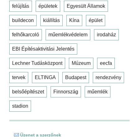
felújítás
épületek
Egyesült Államok
buildecon
kiállítás
Kína
épület
felhőkarcoló
műemlékvédelem
irodaház
EBI Építésaktivitási Jelentés
Lechner Tudásközpont
Múzeum
eecfa
tervek
ELTINGA
Budapest
rendezvény
belsőépítészet
Finnország
műemlék
stadion
Üzenet a szerzőnek