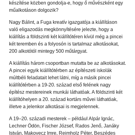
készítése közben gondolja-e, hogy ő művészként egy
műalkotáson dolgozik?
Nagy Bálint, a Fuga kreatív igazgatója a kiállításon
való eligazodás megkönnyítésére jelezte, hogy a
kiállítás a földszinti két kiállítótéren kívül még a pincei
két teremben és a folyosón is tartalmaz alkotásokat,
200 alkotótól mintegy 500 műtárgyat.
A kiállítás három csoportban mutatta be az alkotásokat.
A pincei egyik kiállítótérben az építészeti iskolák
múltbéli feladatait lehet látni, míg a másik pincei
kiállítótérben a 19-20. század első felének nagy
építész mestereinek munkái láthatóak. A földszinti két
kiállítóhelyen a 20. század kortárs művei láthatóak,
illetve a jelenkor alkotásai is megjelennek.
A 19–20. századi mesterek – például Alpár Ignác,
Lechner Ödön, Fischer József, Rados Jenő, Janáky
István, Makovecz Imre, Reimholz Péter, Beszédes