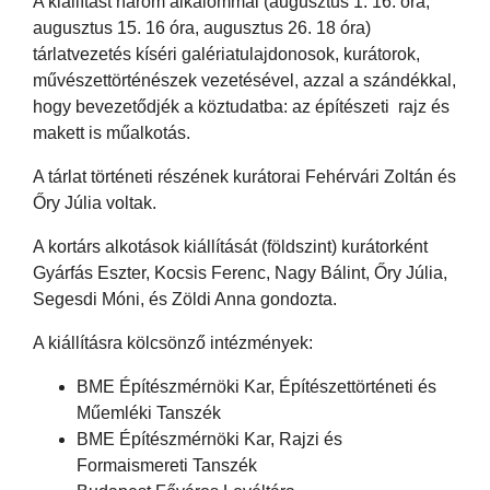
A kiállítást három alkalommal (augusztus 1. 16. óra,
augusztus 15. 16 óra, augusztus 26. 18 óra)
tárlatvezetés kíséri galériatulajdonosok, kurátorok,
művészettörténészek vezetésével, azzal a szándékkal,
hogy bevezetődjék a köztudatba: az építészeti rajz és
makett is műalkotás.
A tárlat történeti részének kurátorai Fehérvári Zoltán és
Őry Júlia voltak.
A kortárs alkotások kiállítását (földszint) kurátorként
Gyárfás Eszter, Kocsis Ferenc, Nagy Bálint, Őry Júlia,
Segesdi Móni, és Zöldi Anna gondozta.
A kiállításra kölcsönző intézmények:
BME Építészmérnöki Kar, Építészettörténeti és
Műemléki Tanszék
BME Építészmérnöki Kar, Rajzi és
Formaismereti Tanszék