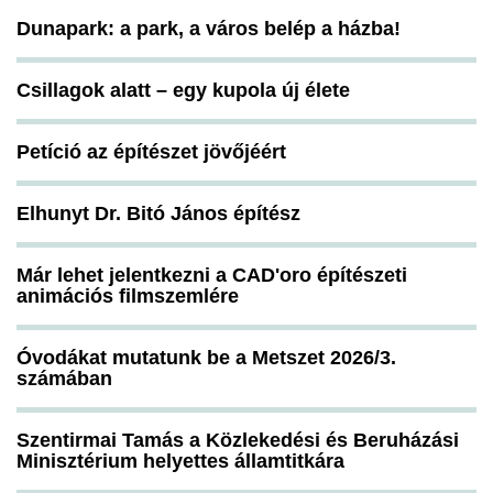
Dunapark: a park, a város belép a házba!
Csillagok alatt – egy kupola új élete
Petíció az építészet jövőjéért
Elhunyt Dr. Bitó János építész
Már lehet jelentkezni a CAD'oro építészeti
animációs filmszemlére
Óvodákat mutatunk be a Metszet 2026/3.
számában
Szentirmai Tamás a Közlekedési és Beruházási
Minisztérium helyettes államtitkára