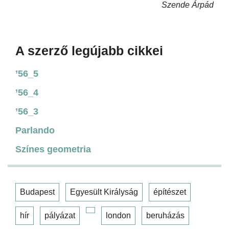
Szende Árpád
A szerző legújabb cikkei
’56_5
’56_4
’56_3
Parlando
Színes geometria
Budapest
Egyesült Királyság
építészet
hír
pályázat
london
beruházás