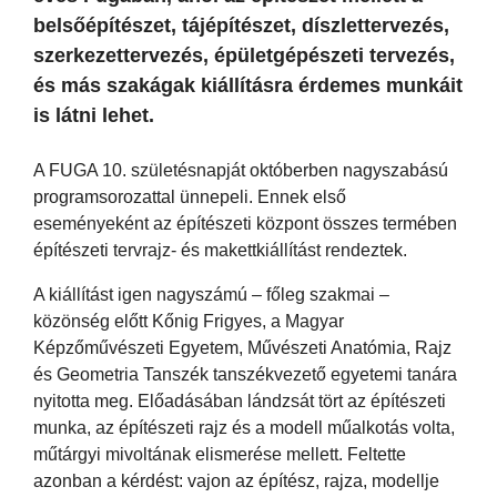
belsőépítészet, tájépítészet, díszlettervezés,
szerkezettervezés, épületgépészeti tervezés,
és más szakágak kiállításra érdemes munkáit
is látni lehet.
A FUGA 10. születésnapját októberben nagyszabású
programsorozattal ünnepeli. Ennek első
eseményeként az építészeti központ összes termében
építészeti tervrajz- és makettkiállítást rendeztek.
A kiállítást igen nagyszámú – főleg szakmai –
közönség előtt Kőnig Frigyes, a Magyar
Képzőművészeti Egyetem, Művészeti Anatómia, Rajz
és Geometria Tanszék tanszékvezető egyetemi tanára
nyitotta meg. Előadásában lándzsát tört az építészeti
munka, az építészeti rajz és a modell műalkotás volta,
műtárgyi mivoltának elismerése mellett. Feltette
azonban a kérdést: vajon az építész, rajza, modellje