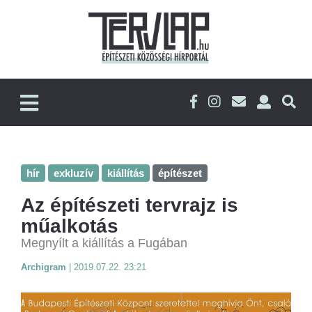
hír
exkluzív
kiállítás
építészet
Az építészeti tervrajz is
műalkotás
Megnyílt a kiállítás a Fugában
Archigram
|
2019.07.22. 23:21