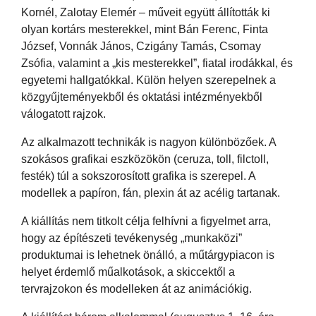
Kornél, Zalotay Elemér – műveit együtt állították ki
olyan kortárs mesterekkel, mint Bán Ferenc, Finta
József, Vonnák János, Czigány Tamás, Csomay
Zsófia, valamint a „kis mesterekkel”, fiatal irodákkal, és
egyetemi hallgatókkal. Külön helyen szerepelnek a
közgyűjteményekből és oktatási intézményekből
válogatott rajzok.
Az alkalmazott technikák is nagyon különbözőek. A
szokásos grafikai eszközökön (ceruza, toll, filctoll,
festék) túl a sokszorosított grafika is szerepel. A
modellek a papíron, fán, plexin át az acélig tartanak.
A kiállítás nem titkolt célja felhívni a figyelmet arra,
hogy az építészeti tevékenység „munkaközi”
produktumai is lehetnek önálló, a műtárgypiacon is
helyet érdemlő műalkotások, a skiccektől a
tervrajzokon és modelleken át az animációkig.