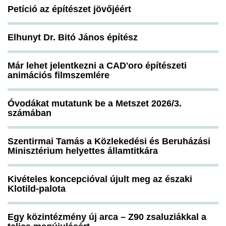
Petíció az építészet jövőjéért
Elhunyt Dr. Bitó János építész
Már lehet jelentkezni a CAD'oro építészeti
animációs filmszemlére
Óvodákat mutatunk be a Metszet 2026/3.
számában
Szentirmai Tamás a Közlekedési és Beruházási
Minisztérium helyettes államtitkára
Kivételes koncepcióval újult meg az északi
Klotild-palota
Egy közintézmény új arca – Z90 zsaluziákkal a