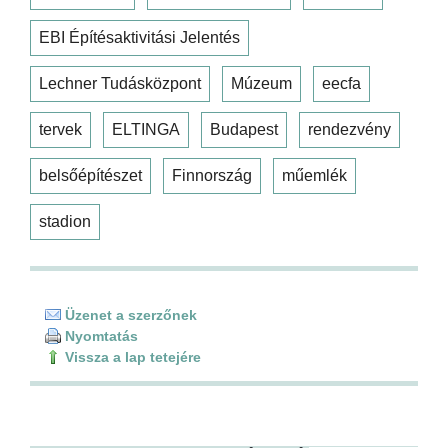
EBI Építésaktivitási Jelentés
Lechner Tudásközpont
Múzeum
eecfa
tervek
ELTINGA
Budapest
rendezvény
belsőépítészet
Finnország
műemlék
stadion
Üzenet a szerzőnek
Nyomtatás
Vissza a lap tetejére