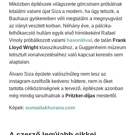
Miközben építészek világszerte görcsösen próbálnak
kitalálni valami újat Siza a modern, ha úgy tetszik, a
Bauhaus gyökereiben véli megtalálni a megnyugvást
az irányt vesztett korban. Néhány éve, a pálcika-
felhőkarcoló hullám egyik első hírnökeként Rafael
Vinoly próbálkozott valami
hasonlóval
, de talán
Frank
Lloyd Wright
klasszikusához, a Guggenheim múzeum
letisztult vonalvezetéséhez való kapcsat keresés sem
alaptalan.
Álvaro Siza épülete valószínűleg nem lesz az
instagram-szelfizők kedvenc háttere, nem is őket
tartotta célközönségnek a tervező, építészek azonban
még mindig tanulhatnak a
Pritzker-díjas
mestertől.
Képek:
sumaidakhurana.com
A szerző legújabb cikkei