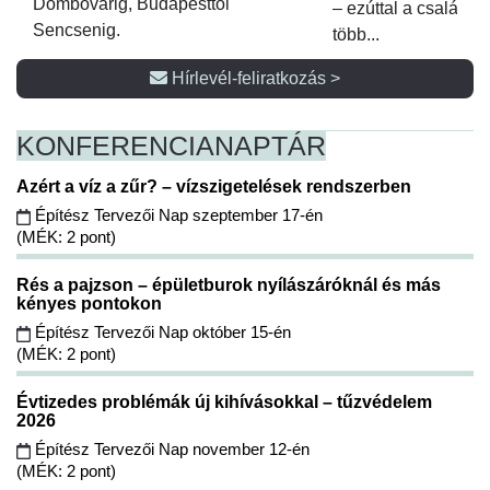
Dombóvárig, Budapesttől
– ezúttal a családi 
Sencsenig.
több...
Hírlevél-feliratkozás >
KONFERENCIA
NAPTÁR
Azért a víz a zűr? – vízszigetelések rendszerben
Építész Tervezői Nap szeptember 17-én
(MÉK: 2 pont)
Rés a pajzson – épületburok nyílászáróknál és más
kényes pontokon
Építész Tervezői Nap október 15-én
(MÉK: 2 pont)
Évtizedes problémák új kihívásokkal – tűzvédelem
2026
Építész Tervezői Nap november 12-én
(MÉK: 2 pont)