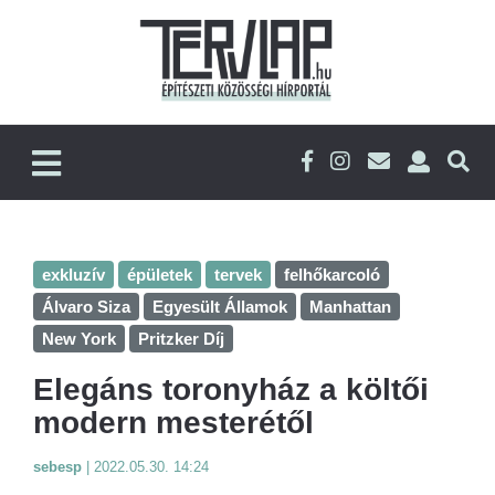
exkluzív
épületek
tervek
felhőkarcoló
Álvaro Siza
Egyesült Államok
Manhattan
New York
Pritzker Díj
Elegáns toronyház a költői
modern mesterétől
sebesp
|
2022.05.30. 14:24