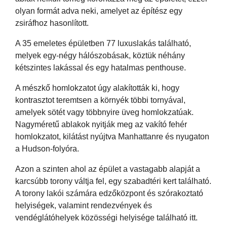
olyan formát adva neki, amelyet az építész egy
zsiráfhoz hasonlított.
A 35 emeletes épületben 77 luxuslakás található,
melyek egy-négy hálószobásak, köztük néhány
kétszintes lakással és egy hatalmas penthouse.
A mészkő homlokzatot úgy alakították ki, hogy
kontrasztot teremtsen a környék többi tornyával,
amelyek sötét vagy többnyire üveg homlokzatúak.
Nagyméretű ablakok nyitják meg az vakító fehér
homlokzatot, kilátást nyújtva Manhattanre és nyugaton
a Hudson-folyóra.
Azon a szinten ahol az épület a vastagabb alapját a
karcsúbb torony váltja fel, egy szabadtéri kert található.
A torony lakói számára edzőközpont és szórakoztató
helyiségek, valamint rendezvények és
vendéglátóhelyek közösségi helyisége található itt.