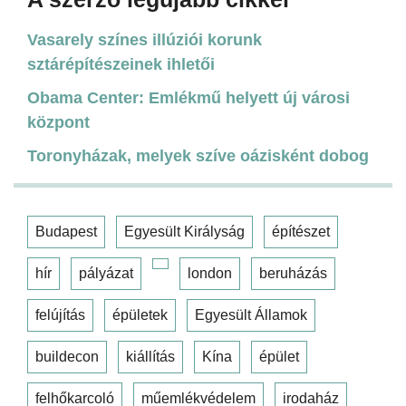
Vasarely színes illúziói korunk
sztárépítészeinek ihletői
Obama Center: Emlékmű helyett új városi
központ
Toronyházak, melyek szíve oázisként dobog
Budapest
Egyesült Királyság
építészet
hír
pályázat
london
beruházás
felújítás
épületek
Egyesült Államok
buildecon
kiállítás
Kína
épület
felhőkarcoló
műemlékvédelem
irodaház