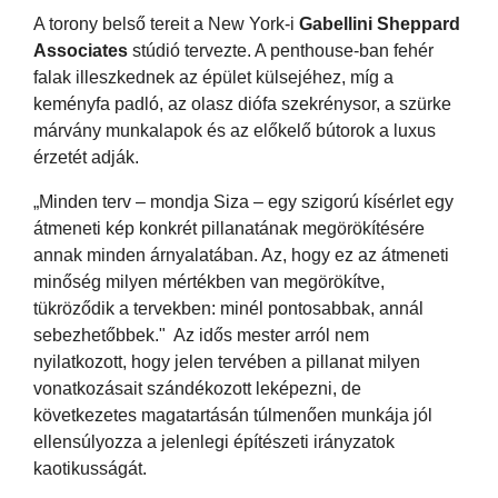
A torony belső tereit a New York-i
Gabellini Sheppard
Associates
stúdió tervezte. A penthouse-ban fehér
falak illeszkednek az épület külsejéhez, míg a
keményfa padló, az olasz diófa szekrénysor, a szürke
márvány munkalapok és az előkelő bútorok a luxus
érzetét adják.
„Minden terv – mondja Siza – egy szigorú kísérlet egy
átmeneti kép konkrét pillanatának megörökítésére
annak minden árnyalatában. Az, hogy ez az átmeneti
minőség milyen mértékben van megörökítve,
tükröződik a tervekben: minél pontosabbak, annál
sebezhetőbbek." Az idős mester arról nem
nyilatkozott, hogy jelen tervében a pillanat milyen
vonatkozásait szándékozott leképezni, de
következetes magatartásán túlmenően munkája jól
ellensúlyozza a jelenlegi építészeti irányzatok
kaotikusságát.