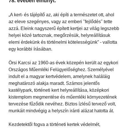
78. évében elhunyt.
„A kert- és tájépítő az, aki építi a természetet ott, ahol
az eleve szegényes, vagy az emberi "fejlődés" tette
azzá. Eleink nagyszerű épített kertjei az világ legszebb
helyei közé tartoznak, megőrzésük, helyreállításuk
elemi érdekünk és történelmi kötelességünk” - vallotta
egy korábbi írásában.
Örsi Karcsi az 1960-as évek közepén került az egykori
Országos Műemléki Felügyelőséghez. Személyével
indult el a magyar kertvédelem, amelynek haláláig
meghatározó alakja maradt. Számos jelentős
kastélypark, történeti kert helyreállítása, középkori
kistemplom megmentése és műemléki környezetének
tervezése fűződik nevéhez. Biztos ízlésű tervező volt,
munkáit mindvégig a helyszín iránti alázat hatotta át.
Kezdetektől fogva a történeti kertek védelmét,