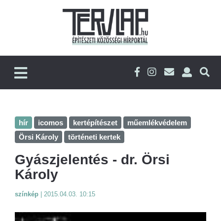
hír
icomos
kertépítészet
műemlékvédelem
Örsi Károly
történeti kertek
Gyászjelentés - dr. Örsi
Károly
színkép
|
2015.04.03. 10:15