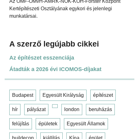
Az OMF-OMvH-ÁMRK-NÖK-KÖH-Forster Központ
Kertépítészeti Osztályának egykori és jelenlegi
munkatársai.
A szerző legújabb cikkei
Az építészet esszenciája
Átadták a 2026 évi ICOMOS-díjakat
Budapest
Egyesült Királyság
építészet
hír
pályázat
london
beruházás
felújítás
épületek
Egyesült Államok
buildecon
kiállítás
Kína
épület