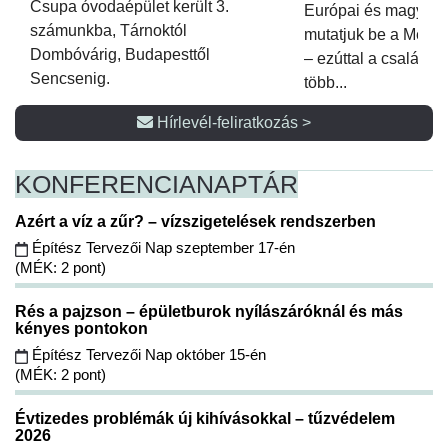
Csupa óvodaépület került 3.
Európai és magyar p
számunkba, Tárnoktól
mutatjuk be a Metsz
Dombóvárig, Budapesttől
– ezúttal a családi 
Sencsenig.
több...
Hírlevél-feliratkozás >
KONFERENCIA
NAPTÁR
Azért a víz a zűr? – vízszigetelések rendszerben
Építész Tervezői Nap szeptember 17-én
(MÉK: 2 pont)
Rés a pajzson – épületburok nyílászáróknál és más
kényes pontokon
Építész Tervezői Nap október 15-én
(MÉK: 2 pont)
Évtizedes problémák új kihívásokkal – tűzvédelem
2026