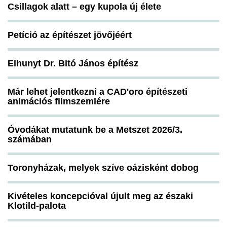
Csillagok alatt – egy kupola új élete
Petíció az építészet jövőjéért
Elhunyt Dr. Bitó János építész
Már lehet jelentkezni a CAD'oro építészeti
animációs filmszemlére
Óvodákat mutatunk be a Metszet 2026/3.
számában
Toronyházak, melyek szíve oázisként dobog
Kivételes koncepcióval újult meg az északi
Klotild-palota