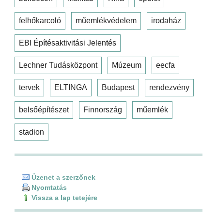
felhőkarcoló
műemlékvédelem
irodaház
EBI Építésaktivitási Jelentés
Lechner Tudásközpont
Múzeum
eecfa
tervek
ELTINGA
Budapest
rendezvény
belsőépítészet
Finnország
műemlék
stadion
Üzenet a szerzőnek
Nyomtatás
Vissza a lap tetejére