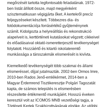
megőrzését tartotta legfontosabb feladatának. 1972-
ben listát állított össze, majd megyénként
szisztematikusan végigjárta őket. A kertekről precíz
feljegyzéseket készített. Többezres dia- és
fotódokumentációja forrásértékű gyűjteménynek
számít. Kidolgozta a helyreállítás és rekonstrukció
alapelveit is, kerttörténeti kutatásokat végzett; cikkeivel
és előadásaival oktató-ismeretterjesztő tevékenységet
folytatott. Hozzáértő és kitartó iskolateremtő
munkássága a társszakmák elismerését is kivívta.
Kiemelkedő tevékenységét több szakmai és állami
elismeréssel, díjjal jutalmazták. 2002-ben Ormos Imre,
2010-ben Rados Jenő-emlékérmet, 2014-ben a
Magyar Érdemrend Tisztikeresztje Polgári Tagozatát
kapta, de számos település is elismerésben
részesítette értékmentő munkájáért. Hosszú éveken
keresztül volt az ICOMOS MNB vezetőségi tagja, a
Történeti Kertek Szakbizottságának elnöke. Az utóbbi