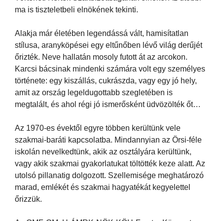
ma is tiszteletbeli elnökének tekinti.
Alakja már életében legendássá vált, hamisítatlan
stílusa, aranyköpései egy eltűnőben lévő világ derűjét
őrizték. Neve hallatán mosoly futott át az arcokon.
Karcsi bácsinak mindenki számára volt egy személyes
története: egy kiszállás, cukrászda, vagy egy jó hely,
amit az ország legeldugottabb szegletében is
megtalált, és ahol régi jó ismerősként üdvözölték őt…
Az 1970-es évektől egyre többen kerültünk vele
szakmai-baráti kapcsolatba. Mindannyian az Örsi-féle
iskolán nevelkedtünk, akik az osztályára kerültünk,
vagy akik szakmai gyakorlatukat töltötték keze alatt. Az
utolsó pillanatig dolgozott. Szellemisége meghatározó
marad, emlékét és szakmai hagyatékát kegyelettel
őrizzük.