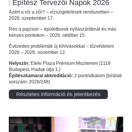
Építész Tervezői Napok 2026
Azért a víz a zűr? – vízszigetelések rendszerben –
2026. szeptember 17.
Rés a pajzson – épületburok nyílászáróknál és más
kényes pontokon – 2026. október 15.
Évtizedes problémák új kihívásokkal – tűzvédelem
2026 – 2026. november 12.
Helyszín:
Etele Plaza Prémium Moziterem (1119
Budapest, Hadak útja 1.)
Építészkamarai akkreditáció:
2 pont/alkalom (bírálati
sorszám: 2026/248)
Részletes információ és jelentkezés