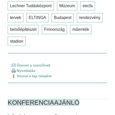
Lechner Tudásközpont
Múzeum
eecfa
tervek
ELTINGA
Budapest
rendezvény
belsőépítészet
Finnország
műemlék
stadion
Üzenet a szerzőnek
Nyomtatás
Vissza a lap tetejére
KONFERENCIAAJÁNLÓ