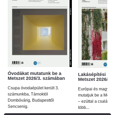
Óvodákat mutatunk be a
Lakásépítési kör
Metszet 2026/3. számában
Metszet 2026/2.
Csupa óvodaépület került 3.
Európai és magyar p
számunkba, Tárnoktól
mutatjuk be a Metsz
Dombóvárig, Budapesttől
– ezúttal a családi 
Sencsenig.
több...