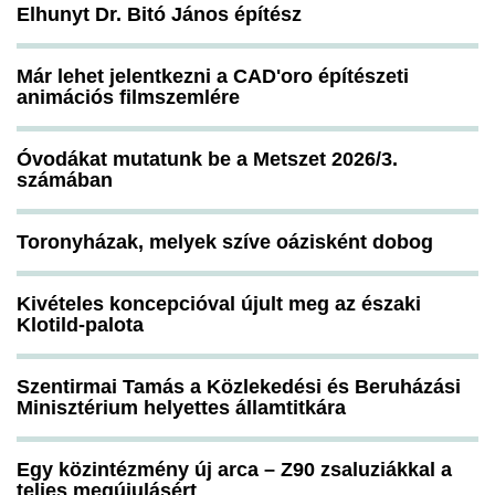
Elhunyt Dr. Bitó János építész
Már lehet jelentkezni a CAD'oro építészeti
animációs filmszemlére
Óvodákat mutatunk be a Metszet 2026/3.
számában
Toronyházak, melyek szíve oázisként dobog
Kivételes koncepcióval újult meg az északi
Klotild-palota
Szentirmai Tamás a Közlekedési és Beruházási
Minisztérium helyettes államtitkára
Egy közintézmény új arca – Z90 zsaluziákkal a
teljes megújulásért