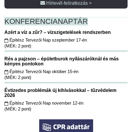
Hírlevél-feliratkozás >
KONFERENCIA
NAPTÁR
Azért a víz a zűr? – vízszigetelések rendszerben
Építész Tervezői Nap szeptember 17-én
(MÉK: 2 pont)
Rés a pajzson – épületburok nyílászáróknál és más
kényes pontokon
Építész Tervezői Nap október 15-én
(MÉK: 2 pont)
Évtizedes problémák új kihívásokkal – tűzvédelem
2026
Építész Tervezői Nap november 12-én
(MÉK: 2 pont)