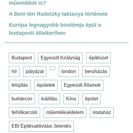
műemlékét is?
A Bem téri Radetzky-laktanya története
Európa legnagyobb biodómja épül a
budapesti állatkertben
Budapest
Egyesült Királyság
építészet
hír
pályázat
london
beruházás
felújítás
épületek
Egyesült Államok
buildecon
kiállítás
Kína
épület
felhőkarcoló
műemlékvédelem
irodaház
EBI Építésaktivitási Jelentés