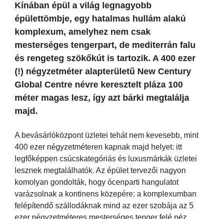
Kínában épül a világ legnagyobb
épülettömbje, egy hatalmas hullám alakú
komplexum, amelyhez nem csak
mesterséges tengerpart, de mediterrán falu
és rengeteg szökőkút is tartozik. A 400 ezer
(!) négyzetméter alapterületű New Century
Global Centre névre keresztelt pláza 100
méter magas lesz, így azt bárki megtalálja
majd.
A bevásárlóközpont üzletei tehát nem kevesebb, mint
400 ezer négyzetméteren kapnak majd helyet: itt
legfőképpen csúcskategóriás és luxusmárkák üzletei
lesznek megtalálhatók. Az épület tervezői nagyon
komolyan gondolták, hogy ócenparti hangulatot
varázsolnak a kontinens közepére: a komplexumban
felépítendő szállodáknak mind az ezer szobája az 5
ezer négyzetméteres mesterséges tenger felé néz