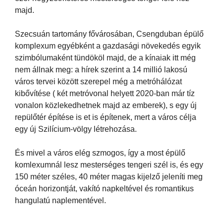
majd.
Szecsuán tartomány fővárosában, Csengduban épülő
komplexum egyébként a gazdasági növekedés egyik
szimbólumaként tündököl majd, de a kínaiak itt még
nem állnak meg: a hírek szerint a 14 millió lakosú
város tervei között szerepel még a metróhálózat
kibővítése ( két metróvonal helyett 2020-ban már tíz
vonalon közlekedhetnek majd az emberek), s egy új
repülőtér építése is et is építenek, mert a város célja
egy új Szilícium-völgy létrehozása.
És mivel a város elég szmogos, így a most épülő
komlexumnál lesz mesterséges tengeri szél is, és egy
150 méter széles, 40 méter magas kijelző jeleníti meg
óceán horizontját, vakító napkeltével és romantikus
hangulatú naplementével.