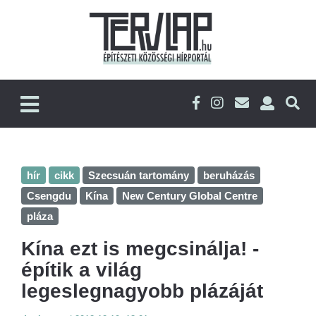
hír
cikk
Szecsuán tartomány
beruházás
Csengdu
Kína
New Century Global Centre
pláza
Kína ezt is megcsinálja! -
építik a világ
legeslegnagyobb plázáját