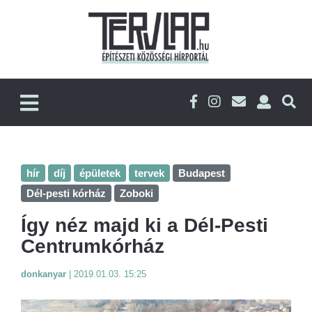
hír
díj
épületek
tervek
Budapest
Dél-pesti kórház
Zoboki
Így néz majd ki a Dél-Pesti
Centrumkórház
donkanyar
|
2019.01.03. 15:25