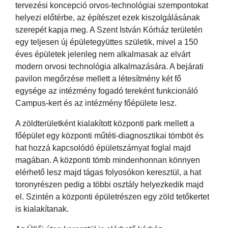
tervezési koncepció orvos-technológiai szempontokat
helyezi előtérbe, az építészet ezek kiszolgálásának
szerepét kapja meg. A Szent István Kórház területén
egy teljesen új épületegyüttes születik, mivel a 150
éves épületek jelenleg nem alkalmasak az elvárt
modern orvosi technológia alkalmazására. A bejárati
pavilon megőrzése mellett a létesítmény két fő
egysége az intézmény fogadó tereként funkcionáló
Campus-kert és az intézmény főépülete lesz.
A zöldterületként kialakított központi park mellett a
főépület egy központi műtéti-diagnosztikai tömböt és
hat hozzá kapcsolódó épületszárnyat foglal majd
magában. A központi tömb mindenhonnan könnyen
elérhető lesz majd tágas folyosókon keresztül, a hat
toronyrészen pedig a többi osztály helyezkedik majd
el. Szintén a központi épületrészen egy zöld tetőkertet
is kialakítanak.