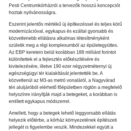
Pesti Centrumkórházról a tervezők hosszú koncepciót
hoztak nyilvánosságra.
Eszerint jelentős mértékű új építkezéssel és teljes körű
modernizációval, egykapus és ezáltal gyorsabb és
közvetlenebb ellátásra alkalmas létesítményként
születik meg a régi komplexumból az épületegyüttes.
Az EBP keretein belül korábban 188 milliárd forintot
különítettek el a fejlesztés előkészítésére és
kivitelezésére, illetve 190 ezer négyzetméternyi új
egészségügyi tér kialakítását jelentették be. A
közvetlenül az M3-as metró vonaláról, a Nagyvárad
téri aluljáróból elérhető főépületben rögtön a megfelelő
helyszínre irányítják majd a betegeket, a korábban is
említett egykapus módszerrel.
Amellett, hogy a betegek lehető leggyorsabb ellátás
helyezik előtérbe, a kórház környezetének építészeti
jellegét is figyelembe veszik. Mindezekkel együtt a