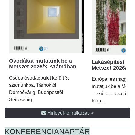
Óvodákat mutatunk be a
Lakásépítési kör
Metszet 2026/3. számában
Metszet 2026/2.
Csupa óvodaépület került 3.
Európai és magyar p
számunkba, Tárnoktól
mutatjuk be a Metsz
Dombóvárig, Budapesttől
– ezúttal a családi 
Sencsenig.
több...
Hírlevél-feliratkozás >
KONFERENCIA
NAPTÁR