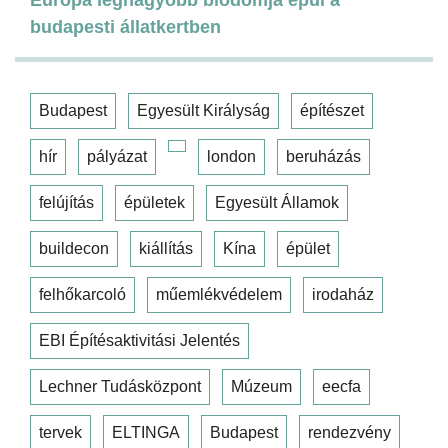
budapesti állatkertben
Budapest
Egyesült Királyság
építészet
hír
pályázat
london
beruházás
felújítás
épületek
Egyesült Államok
buildecon
kiállítás
Kína
épület
felhőkarcoló
műemlékvédelem
irodaház
EBI Építésaktivitási Jelentés
Lechner Tudásközpont
Múzeum
eecfa
tervek
ELTINGA
Budapest
rendezvény