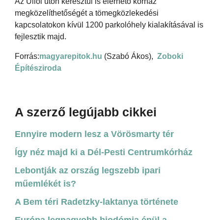
Az Üllői úton keresztül is elérhető kórház
megközelíthetőségét a tömegközlekedési
kapcsolatokon kívül 1200 parkolóhely kialakításával is
fejlesztik majd.
Forrás:
magyarepitok.hu
(Szabó Ákos),
Zoboki
Építésziroda
A szerző legújabb cikkei
Ennyire modern lesz a Vörösmarty tér
Így néz majd ki a Dél-Pesti Centrumkórház
Lebontják az ország legszebb ipari
műemlékét is?
A Bem téri Radetzky-laktanya története
Európa legnagyobb biodómja épül a