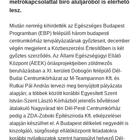
metrókapcsolattal bíró aluljáróból is elérhető
lesz.
Miután nemrég kihirdették az Egészséges Budapest
Programban (EBP) felépülő három budapesti
centrumkórház tervpályázatának győzteseit, december
végén megjelent a Közbeszerzési Értesítőben is két
győztes szerződés. Az Állami Egészségügyi Ellátó
Központ (ÁEEK) óriásprojektjeiben zöldmezős
beruházásban a XI. kerületi Dobogón felépülő Dél-
Budai Centrumkórházat az M-Teampannon Kft. és
Rutkai Pál András tervezi meg benyújtott pályázata
alapján; a többek között korábbi Egyesített Szent
István-Szent László Kórházból jelentős bővítéssel
átalakuló Nagyvárad téri Dél-Pesti Centrumkórház
pedig a ZDA-Zoboki Építésziroda Kft. elképzelései
alapján készülhet el. A Budapest délkeleti negyedét is
kiszolgáló, sürgősségi ellátóközponti feladatokra
korábbi nyilatkozatok szerint hangsúlyt helyező Dél-