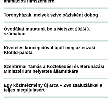
animációs filmszemlére
Toronyházak, melyek szíve oázisként dobog
Óvodákat mutatunk be a Metszet 2026/3.
számában
Kivételes koncepcióval újult meg az északi
Klotild-palota
Szentirmai Tamás a Közlekedési és Beruházási
Minisztérium helyettes államtitkára
Egy közintézmény új arca – Z90 zsaluziákkal a
teljes megújulásért