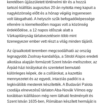
keretében újjászületett történelmi tér és a hozzá
tartozó kiállítás augusztus 20-án nyitotta meg kapuit a
nagyközönség előtt és a hónap végéig ingyenesen
volt látogatható. A helyszín szűk befogadóképessége
ellenére is kiemelkedően magas volt a közönség
érdeklődése, a 12 napos időszak alatt a
Várkapitányság tárlatvezetésein több mint
tizenegyezer ember vett részt a világ minden tájáról.
Az újraalkotott teremben megcsodálható az ország
legnagyobb Zsolnay-kandallója, a Strobl Alajos eredeti
alkotása alapján formázott Szent István-mellszobor, az
Árpád-házi királyokat és szenteket bemutató
különleges képek, de a csillárokat, a kazettás
mennyezetet és az egyedi, intarziás padlót is a
legkiválóbb mesterek készítették. A Budavári Palota
csodája elnevezésű tárlaton Aba-Novák Vilmos egy
korábban kiállításon még nem látható festményét és
Szent István 1635-ben, Rómában készített hermáját is