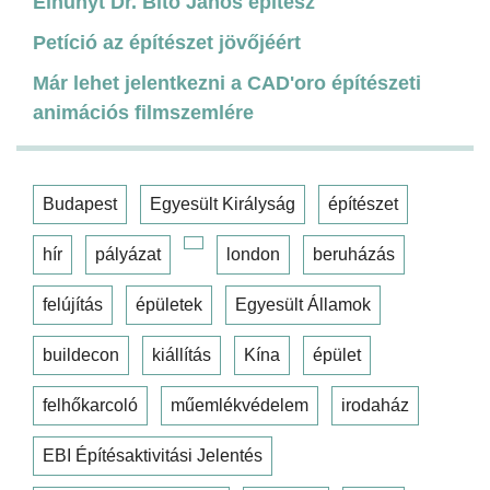
Elhunyt Dr. Bitó János építész
Petíció az építészet jövőjéért
Már lehet jelentkezni a CAD'oro építészeti
animációs filmszemlére
Budapest
Egyesült Királyság
építészet
hír
pályázat
london
beruházás
felújítás
épületek
Egyesült Államok
buildecon
kiállítás
Kína
épület
felhőkarcoló
műemlékvédelem
irodaház
EBI Építésaktivitási Jelentés