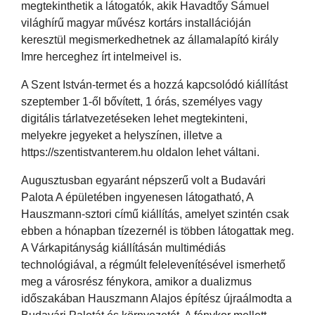
megtekinthetik a látogatók, akik Havadtőy Sámuel
világhírű magyar művész kortárs installációján
keresztül megismerkedhetnek az államalapító király
Imre herceghez írt intelmeivel is.
A Szent István-termet és a hozzá kapcsolódó kiállítást
szeptember 1-ől bővített, 1 órás, személyes vagy
digitális tárlatvezetéseken lehet megtekinteni,
melyekre jegyeket a helyszínen, illetve a
https://szentistvanterem.hu oldalon lehet váltani.
Augusztusban egyaránt népszerű volt a Budavári
Palota A épületében ingyenesen látogatható, A
Hauszmann-sztori című kiállítás, amelyet szintén csak
ebben a hónapban tízezernél is többen látogattak meg.
A Várkapitányság kiállításán multimédiás
technológiával, a régmúlt felelevenítésével ismerhető
meg a városrész fénykora, amikor a dualizmus
időszakában Hauszmann Alajos építész újraálmodta a