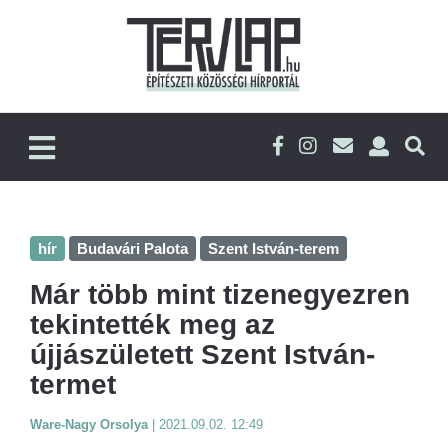
hír
Budavári Palota
Szent István-terem
Már több mint tizenegyezren
tekintették meg az
újjászületett Szent István-
termet
Ware-Nagy Orsolya
|
2021.09.02. 12:49