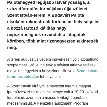
Palotanegyed legújabb látványossága, a
századfordulós formájában újjászületett
Szent István-terem. A Budavári Palota
elsőként rekonstruált történelmi helyisége és
a hozzá tartozó kiállítás nagy
népszerűségnek örvendett a látogatók
körében, több mint tizenegyezren tekintették
meg.
A terem augusztus végéig ingyenesen volt látogatható,
szeptember 1-től elindultak a bővített tárlatvezetések,
melyekre jegyeket a helyszínen, illetve a
Szent István-
terem weboldalán
lehet váltani.
A Szent István királyról elnevezett terem a magyar
iparművészet csúcsteljesítménye volt a 19-20. század
fordulóján, azonban a második világháborúban
megsemmisült. A Nemzeti Hauszmann Program