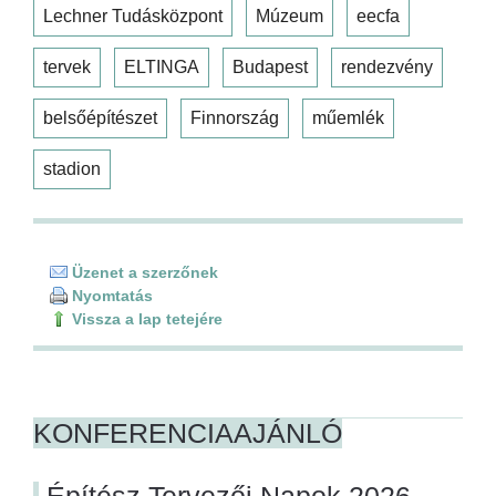
Lechner Tudásközpont
Múzeum
eecfa
tervek
ELTINGA
Budapest
rendezvény
belsőépítészet
Finnország
műemlék
stadion
Üzenet a szerzőnek
Nyomtatás
Vissza a lap tetejére
KONFERENCIAAJÁNLÓ
Építész Tervezői Napok 2026