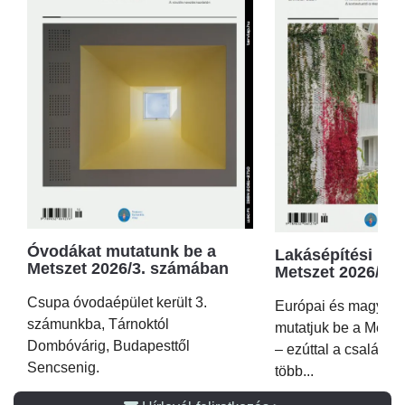
Óvodákat mutatunk be a
Lakásépítési kör
Metszet 2026/3. számában
Metszet 2026/2.
Csupa óvodaépület került 3.
Európai és magyar p
számunkba, Tárnoktól
mutatjuk be a Metsz
Dombóvárig, Budapesttől
– ezúttal a családi 
Sencsenig.
több...