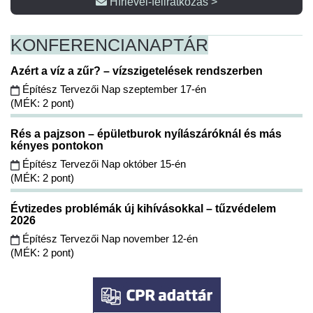
Hírlevél-feliratkozás >
KONFERENCIA
NAPTÁR
Azért a víz a zűr? – vízszigetelések rendszerben
Építész Tervezői Nap szeptember 17-én
(MÉK: 2 pont)
Rés a pajzson – épületburok nyílászáróknál és más
kényes pontokon
Építész Tervezői Nap október 15-én
(MÉK: 2 pont)
Évtizedes problémák új kihívásokkal – tűzvédelem
2026
Építész Tervezői Nap november 12-én
(MÉK: 2 pont)