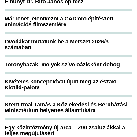
Elhunyt Dr. Bitó János építész
Már lehet jelentkezni a CAD'oro építészeti
animációs filmszemlére
Óvodákat mutatunk be a Metszet 2026/3.
számában
Toronyházak, melyek szíve oázisként dobog
Kivételes koncepcióval újult meg az északi
Klotild-palota
Szentirmai Tamás a Közlekedési és Beruházási
Minisztérium helyettes államtitkára
Egy közintézmény új arca – Z90 zsaluziákkal a
teljes megújulásért