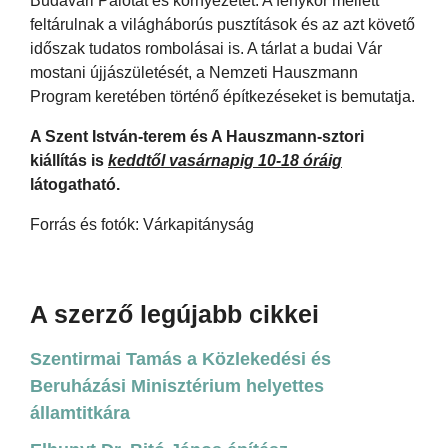
Budavári Palotát és környezetét. A fénykor mellett
feltárulnak a világháborús pusztítások és az azt követő
időszak tudatos rombolásai is. A tárlat a budai Vár
mostani újjászületését, a Nemzeti Hauszmann
Program keretében történő építkezéseket is bemutatja.
A Szent István-terem és A Hauszmann-sztori
kiállítás is
keddtől vasárnapig 10-18 óráig
látogatható.
Forrás és fotók: Várkapitányság
A szerző legújabb cikkei
Szentirmai Tamás a Közlekedési és
Beruházási Minisztérium helyettes
államtitkára