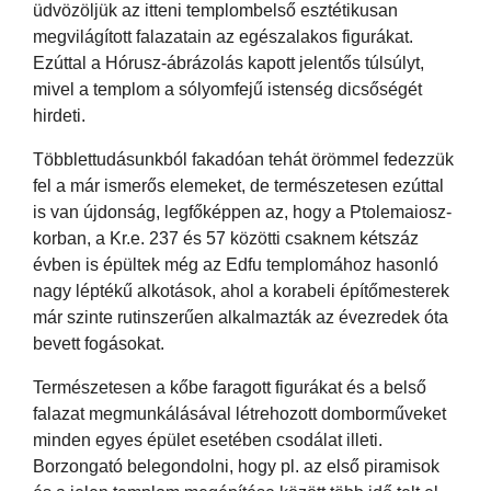
üdvözöljük az itteni templombelső esztétikusan
megvilágított falazatain az egészalakos figurákat.
Ezúttal a Hórusz-ábrázolás kapott jelentős túlsúlyt,
mivel a templom a sólyomfejű istenség dicsőségét
hirdeti.
Többlettudásunkból fakadóan tehát örömmel fedezzük
fel a már ismerős elemeket, de természetesen ezúttal
is van újdonság, legfőképpen az, hogy a Ptolemaiosz-
korban, a Kr.e. 237 és 57 közötti csaknem kétszáz
évben is épültek még az Edfu templomához hasonló
nagy léptékű alkotások, ahol a korabeli építőmesterek
már szinte rutinszerűen alkalmazták az évezredek óta
bevett fogásokat.
Természetesen a kőbe faragott figurákat és a belső
falazat megmunkálásával létrehozott domborműveket
minden egyes épület esetében csodálat illeti.
Borzongató belegondolni, hogy pl. az első piramisok