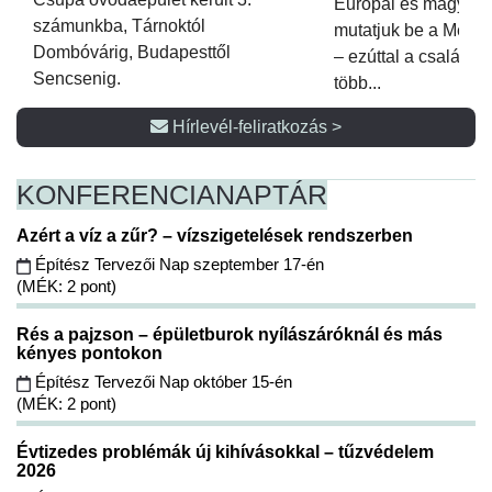
Európai és magyar p
számunkba, Tárnoktól
mutatjuk be a Metsz
Dombóvárig, Budapesttől
– ezúttal a családi 
Sencsenig.
több...
Hírlevél-feliratkozás >
KONFERENCIA
NAPTÁR
Azért a víz a zűr? – vízszigetelések rendszerben
Építész Tervezői Nap szeptember 17-én
(MÉK: 2 pont)
Rés a pajzson – épületburok nyílászáróknál és más
kényes pontokon
Építész Tervezői Nap október 15-én
(MÉK: 2 pont)
Évtizedes problémák új kihívásokkal – tűzvédelem
2026