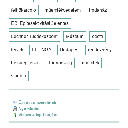
felhőkarcoló
műemlékvédelem
irodaház
EBI Építésaktivitási Jelentés
Lechner Tudásközpont
Múzeum
eecfa
tervek
ELTINGA
Budapest
rendezvény
belsőépítészet
Finnország
műemlék
stadion
Üzenet a szerzőnek
Nyomtatás
Vissza a lap tetejére