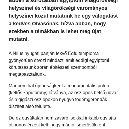
Ebben a sorozatban Egyiptom világörökségi
helyszínei és világörökségi várományos
helyszínei közül mutatunk be egy válogatást
a kedves Olvasónak, bízva abban, hogy
ezekben a témákban is lehet még újat
mutatni.
A Nílus nyugati partján fekvő Edfu temploma
gyönyörűen ötvözi mindazt, amit eddigi egyiptomi
körutazásunk során építészeti szempontból
megtapasztaltunk.
Már nem hat újdonságként a monumentális pülon
(kettős kaputorony) látványa, az oszlopos belső udvar
és a gigászi oszlopokon nyugvó födémgerendák
díszített alsó felülete.
De ez egyáltalán nem zavaró, sokkal inkább egyfajta
otthonos érzést kelt, hogy már jó ismerősökként