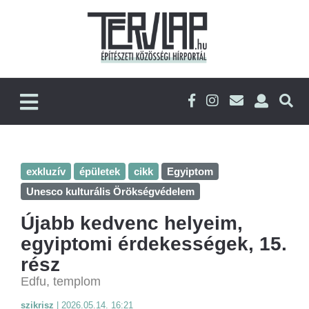
exkluzív
épületek
cikk
Egyiptom
Unesco kulturális Örökségvédelem
Újabb kedvenc helyeim,
egyiptomi érdekességek, 15.
rész
Edfu, templom
szikrisz
|
2026.05.14. 16:21