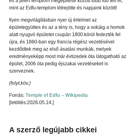
és a jelen templom megépítése között több idő telt el,
mint az Edfu-templom létrejötte és napjaink között!
Ilyen megvilágításban nyer új értelmet az
épületegyüttes és az a tény is, hogy a sokáig a homok
alatt nyugvó épületet csupán 1800 körül fedezték fel
újra, és 1860-ban egy francia régész vezetésével
kezdődtek meg az első ásatási munkák, melyek
eredményeképp most már évtizedek óta látogatható az
épület, 2006 óta pedig éjszakai vezetéseket is
szerveznek.
(folyt.köv.)
Forrás:
Temple of Edfu – Wikipedia
[letöltés:2026.05.14.]
A szerző legújabb cikkei