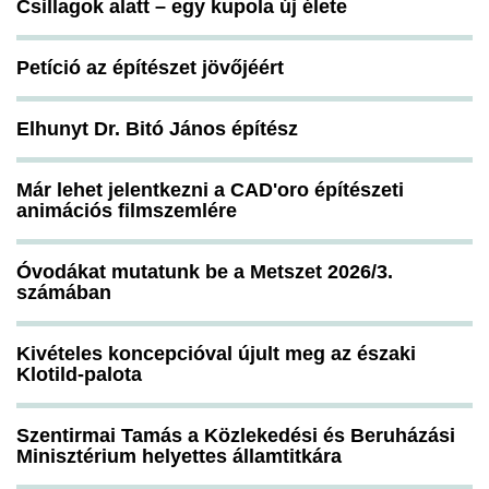
Csillagok alatt – egy kupola új élete
Petíció az építészet jövőjéért
Elhunyt Dr. Bitó János építész
Már lehet jelentkezni a CAD'oro építészeti
animációs filmszemlére
Óvodákat mutatunk be a Metszet 2026/3.
számában
Kivételes koncepcióval újult meg az északi
Klotild-palota
Szentirmai Tamás a Közlekedési és Beruházási
Minisztérium helyettes államtitkára