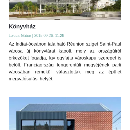
Könyvház
Lekics Gábor | 2015.09.26. 11:28
Az Indiai-óceánon található Réunion sziget Saint-Paul
városa új könyvtárat kapott, mely az országútról
érkezőket fogadja, így egyfajta városkapu szerepet is
betölt. Franciaország tengerentúli megyéjének parti
városában remekül választották meg az épület
megvalósulási helyét.