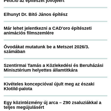
Petíció az építészet jövőjéért
Elhunyt Dr. Bitó János építész
Már lehet jelentkezni a CAD'oro építészeti
animációs filmszemlére
Óvodákat mutatunk be a Metszet 2026/3.
számában
Szentirmai Tamás a Közlekedési és Beruházási
Minisztérium helyettes államtitkára
Kivételes koncepcióval újult meg az északi
Klotild-palota
Egy közintézmény új arca – Z90 zsaluziákkal a
teljes megújulásért