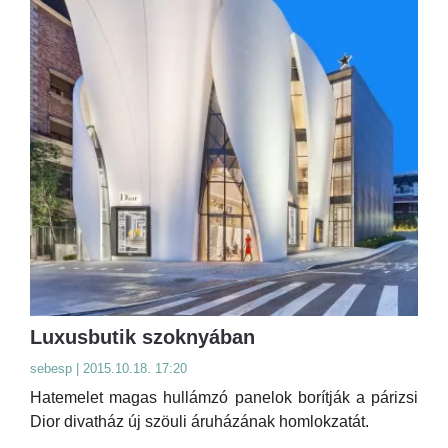
Luxusbutik szoknyában
sebesp | 2015.10.18. 17:20
Hatemelet magas hullámzó panelok borítják a párizsi
Dior divatház új szöuli áruházának homlokzatát.