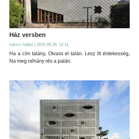
Ház versben
Lekics Gábor | 2015.09.28. 12:11
Ha a cím talány, Olvass el talán. Lesz itt érdekesség,
Na meg néhány rés a palán.