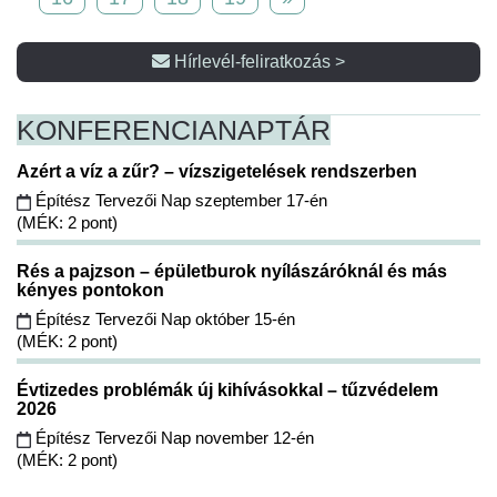
Hírlevél-feliratkozás >
KONFERENCIA
NAPTÁR
Azért a víz a zűr? – vízszigetelések rendszerben
Építész Tervezői Nap szeptember 17-én
(MÉK: 2 pont)
Rés a pajzson – épületburok nyílászáróknál és más
kényes pontokon
Építész Tervezői Nap október 15-én
(MÉK: 2 pont)
Évtizedes problémák új kihívásokkal – tűzvédelem
2026
Építész Tervezői Nap november 12-én
(MÉK: 2 pont)