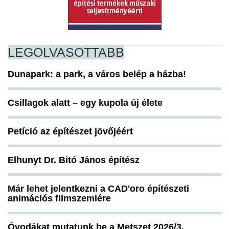
LEGOLVASOTTABB
Dunapark: a park, a város belép a házba!
Csillagok alatt – egy kupola új élete
Petíció az építészet jövőjéért
Elhunyt Dr. Bitó János építész
Már lehet jelentkezni a CAD'oro építészeti
animációs filmszemlére
Óvodákat mutatunk be a Metszet 2026/3.