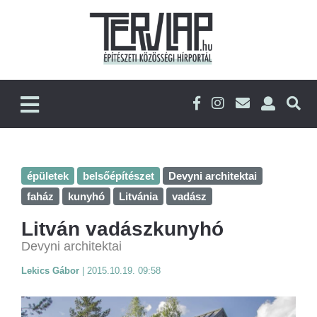
épületek
belsőépítészet
Devyni architektai
faház
kunyhó
Litvánia
vadász
Litván vadászkunyhó
Devyni architektai
Lekics Gábor
|
2015.10.19. 09:58