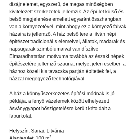
dizájnelemet, egyszerű, de magas minőségben
kivitelezett szerkezetek jellemzik. Az épület külső és
belső megjelenése emellett egyaránt összhangban
van a környezetével, mint ahogy ez a környező falvak
házaira is jellemző. A ház belső tere a litván népi
építészet tradicionális elemeivel, állatok, madarak és
napsugarak szimbólumaival van díszítve.
Elmaradhatatlan motívuma továbbá az északi népek
építészetére jellemző szauna, melyet jelen esetben a
házhoz közeli kis tavacska partján építettek fel, a
házzal megegyező technológiával.
A ház a könnyűszerkezetes építési módnak is jó
példája, a fenyő vázelemek között elhelyezett
ásványgyapot hőszigetelésre került kétoldalt a
faburkolat.
Helyszín: Sariai, Litvánia
2
Alapterület: 100 m