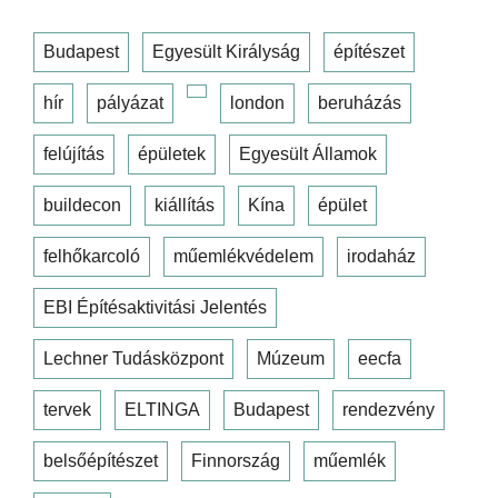
Budapest
Egyesült Királyság
építészet
hír
pályázat
london
beruházás
felújítás
épületek
Egyesült Államok
buildecon
kiállítás
Kína
épület
felhőkarcoló
műemlékvédelem
irodaház
EBI Építésaktivitási Jelentés
Lechner Tudásközpont
Múzeum
eecfa
tervek
ELTINGA
Budapest
rendezvény
belsőépítészet
Finnország
műemlék