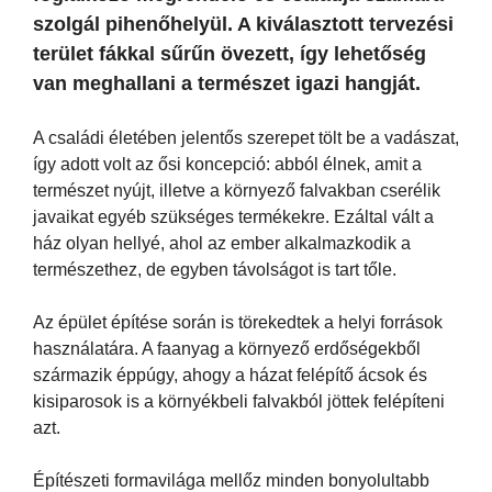
szolgál pihenőhelyül. A kiválasztott tervezési
terület fákkal sűrűn övezett, így lehetőség
van meghallani a természet igazi hangját.
A családi életében jelentős szerepet tölt be a vadászat,
így adott volt az ősi koncepció: abból élnek, amit a
természet nyújt, illetve a környező falvakban cserélik
javaikat egyéb szükséges termékekre. Ezáltal vált a
ház olyan hellyé, ahol az ember alkalmazkodik a
természethez, de egyben távolságot is tart tőle.
Az épület építése során is törekedtek a helyi források
használatára. A faanyag a környező erdőségekből
származik éppúgy, ahogy a házat felépítő ácsok és
kisiparosok is a környékbeli falvakból jöttek felépíteni
azt.
Építészeti formavilága mellőz minden bonyolultabb