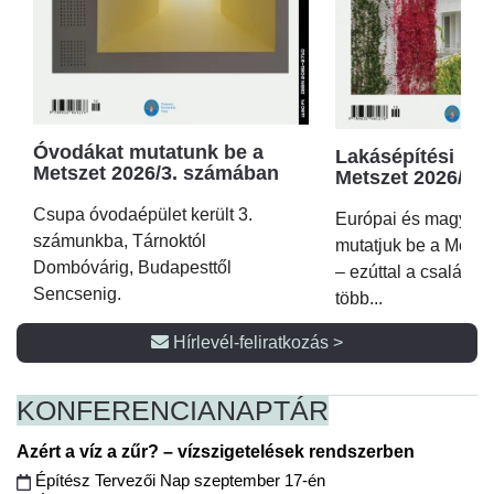
Óvodákat mutatunk be a
Lakásépítési kör
Metszet 2026/3. számában
Metszet 2026/2.
Csupa óvodaépület került 3.
Európai és magyar p
számunkba, Tárnoktól
mutatjuk be a Metsz
Dombóvárig, Budapesttől
– ezúttal a családi 
Sencsenig.
több...
Hírlevél-feliratkozás >
KONFERENCIA
NAPTÁR
Azért a víz a zűr? – vízszigetelések rendszerben
Építész Tervezői Nap szeptember 17-én