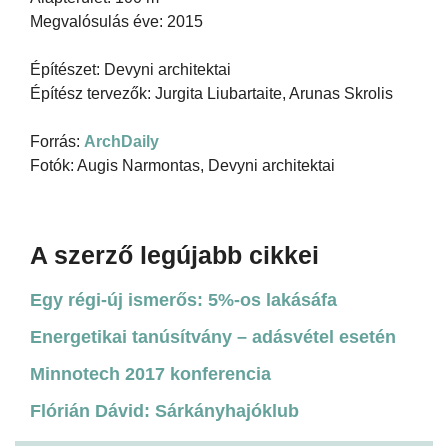
Megvalósulás éve: 2015
Építészet: Devyni architektai
Építész tervezők: Jurgita Liubartaite, Arunas Skrolis
Forrás:
ArchDaily
Fotók: Augis Narmontas, Devyni architektai
A szerző legújabb cikkei
Egy régi-új ismerős: 5%-os lakásáfa
Energetikai tanúsítvány – adásvétel esetén
Minnotech 2017 konferencia
Flórián Dávid: Sárkányhajóklub