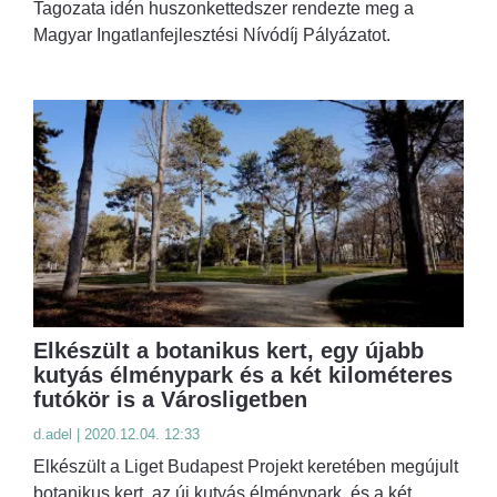
Tagozata idén huszonkettedszer rendezte meg a
Magyar Ingatlanfejlesztési Nívódíj Pályázatot.
Elkészült a botanikus kert, egy újabb
kutyás élménypark és a két kilométeres
futókör is a Városligetben
d.adel | 2020.12.04. 12:33
Elkészült a Liget Budapest Projekt keretében megújult
botanikus kert, az új kutyás élménypark, és a két