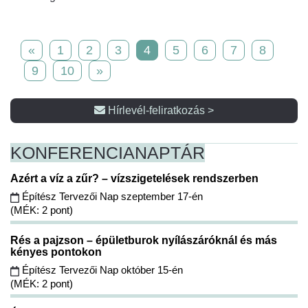
«
1
2
3
4
5
6
7
8
9
10
»
Hírlevél-feliratkozás >
KONFERENCIA
NAPTÁR
Azért a víz a zűr? – vízszigetelések rendszerben
Építész Tervezői Nap szeptember 17-én
(MÉK: 2 pont)
Rés a pajzson – épületburok nyílászáróknál és más
kényes pontokon
Építész Tervezői Nap október 15-én
(MÉK: 2 pont)