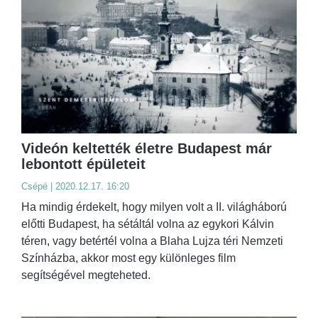
Videón keltették életre Budapest már
lebontott épületeit
Csépé | 2020.12.17. 16:20
Ha mindig érdekelt, hogy milyen volt a II. világháború
előtti Budapest, ha sétáltál volna az egykori Kálvin
téren, vagy betértél volna a Blaha Lujza téri Nemzeti
Színházba, akkor most egy különleges film
segítségével megteheted.