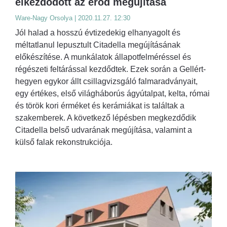
elkezdődött az erőd megújítása
Ware-Nagy Orsolya | 2020.11.27. 12:30
Jól halad a hosszú évtizedekig elhanyagolt és
méltatlanul lepusztult Citadella megújításának
előkészítése. A munkálatok állapotfelméréssel és
régészeti feltárással kezdődtek. Ezek során a Gellért-
hegyen egykor állt csillagvizsgáló falmaradványait,
egy értékes, első világháborús ágyútalpat, kelta, római
és török kori érméket és kerámiákat is találtak a
szakemberek. A következő lépésben megkezdődik
Citadella belső udvarának megújítása, valamint a
külső falak rekonstrukciója.