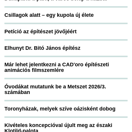
Csillagok alatt – egy kupola új élete
Petíció az építészet jövőjéért
Elhunyt Dr. Bitó János építész
Már lehet jelentkezni a CAD'oro építészeti
animációs filmszemlére
Óvodákat mutatunk be a Metszet 2026/3.
számában
Toronyházak, melyek szíve oázisként dobog
Kivételes koncepcióval újult meg az északi
Klotild-palota