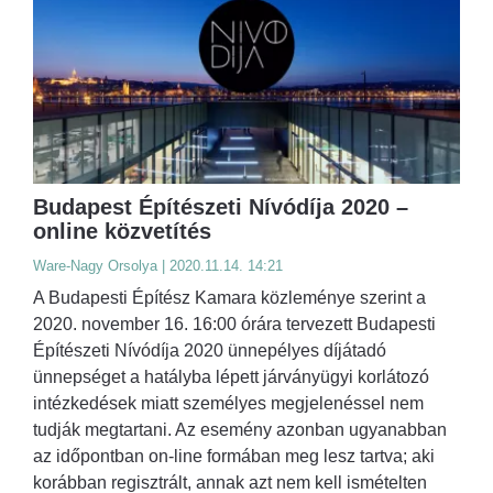
Budapest Építészeti Nívódíja 2020 –
online közvetítés
Ware-Nagy Orsolya | 2020.11.14. 14:21
A Budapesti Építész Kamara közleménye szerint a
2020. november 16. 16:00 órára tervezett Budapesti
Építészeti Nívódíja 2020 ünnepélyes díjátadó
ünnepséget a hatályba lépett járványügyi korlátozó
intézkedések miatt személyes megjelenéssel nem
tudják megtartani. Az esemény azonban ugyanabban
az időpontban on-line formában meg lesz tartva; aki
korábban regisztrált, annak azt nem kell ismételten