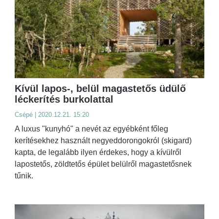
Kívül lapos-, belül magastetős üdülő
léckerítés burkolattal
Csépé | 2020.12.21. 15:20
A luxus "kunyhó" a nevét az egyébként főleg
kerítésekhez használt negyeddorongokról (skigard)
kapta, de legalább ilyen érdekes, hogy a kívülről
lapostetős, zöldtetős épület belülről magastetősnek
tűnik.