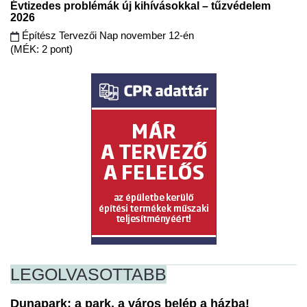
Évtizedes problémák új kihívásokkal – tűzvédelem
2026
Építész Tervezői Nap november 12-én
(MÉK: 2 pont)
LEGOLVASOTTABB
Dunapark: a park, a város belép a házba!