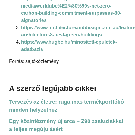
media/worldgbc%E2%80%99s-net-zero-
carbon-building-commitment-surpasses-80-
signatories
https://www.architectureanddesign.com.au/features
architecture-8-best-green-buildings
https://www.hugbc.hu/minositett-epuletek-
adatbazis
Forrás: sajtóközlemény
A szerző legújabb cikkei
Tervezés az életre: rugalmas termékportfólió
minden helyzethez
Egy közintézmény új arca – Z90 zsaluziákkal
a teljes megújulásért