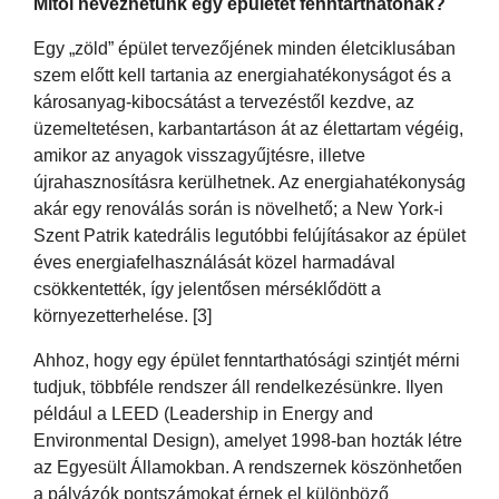
Mitől nevezhetünk egy épületet fenntarthatónak?
Egy „zöld” épület tervezőjének minden életciklusában
szem előtt kell tartania az energiahatékonyságot és a
károsanyag-kibocsátást a tervezéstől kezdve, az
üzemeltetésen, karbantartáson át az élettartam végéig,
amikor az anyagok visszagyűjtésre, illetve
újrahasznosításra kerülhetnek. Az energiahatékonyság
akár egy renoválás során is növelhető; a New York-i
Szent Patrik katedrális legutóbbi felújításakor az épület
éves energiafelhasználását közel harmadával
csökkentették, így jelentősen mérséklődött a
környezetterhelése. [3]
Ahhoz, hogy egy épület fenntarthatósági szintjét mérni
tudjuk, többféle rendszer áll rendelkezésünkre. Ilyen
például a LEED (Leadership in Energy and
Environmental Design), amelyet 1998-ban hozták létre
az Egyesült Államokban. A rendszernek köszönhetően
a pályázók pontszámokat érnek el különböző