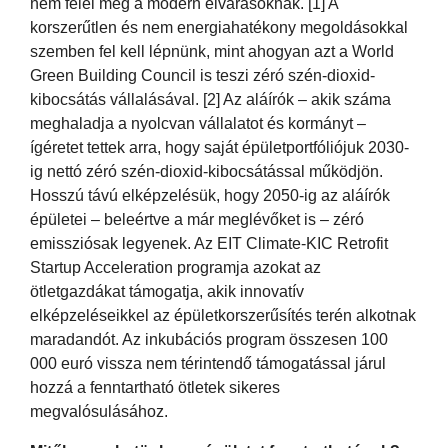
nem felel meg a modern elvárásoknak. [1] A
korszerűtlen és nem energiahatékony megoldásokkal
szemben fel kell lépnünk, mint ahogyan azt a World
Green Building Council is teszi zéró szén-dioxid-
kibocsátás vállalásával. [2] Az aláírók – akik száma
meghaladja a nyolcvan vállalatot és kormányt –
ígéretet tettek arra, hogy saját épületportfóliójuk 2030-
ig nettó zéró szén-dioxid-kibocsátással működjön.
Hosszú távú elképzelésük, hogy 2050-ig az aláírók
épületei – beleértve a már meglévőket is – zéró
emissziósak legyenek. Az EIT Climate-KIC Retrofit
Startup Acceleration programja azokat az
ötletgazdákat támogatja, akik innovatív
elképzeléseikkel az épületkorszerűsítés terén alkotnak
maradandót. Az inkubációs program összesen 100
000 euró vissza nem térintendő támogatással járul
hozzá a fenntartható ötletek sikeres
megvalósulásához.