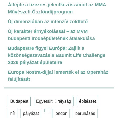
Átlépte a tízezres jelentkezőszámot az MMA
Művészeti Ösztöndíjprogram
Új dimenzióban az intenzív zöldtető
Új karakter árnyékolással – az MVM
budapesti irodaépületének átalakulása
Budapestre figyel Európa: Zajlik a
közönségszavazás a Baumit Life Challenge
2026 pályázat épületeire
Europa Nostra-díjjal ismerték el az Operaház
felújítását
Budapest
Egyesült Királyság
építészet
hír
pályázat
london
beruházás