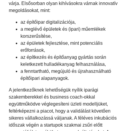
várja. Elsősorban olyan kihívásokra várnak innovatív
megoldásokat, mint:
az építőipar digitalizációja,
a meglévő épületek és (ipari) műemlékek
korszerűsítése,
az épületek fejlesztése, mint potenciális
erőforrások,
az építkezés és építőanyag gyártás során
keletkezett hulladékanyag felhasználása,
a fenntartható, megújuló és újrahasználható
építőipari alapanyagok.
A jelentkezőknek lehetőségük nyílik iparági
szakemberekkel és business coach-okkal
együttműködve véglegesíteni üzleti modelljüket,
feltérképezni a piacot, hogy a validálást követően
sikeres vállalkozássá váljanak. A féléves inkubációs
időszak végén a startupok szakmai zsűri előtt