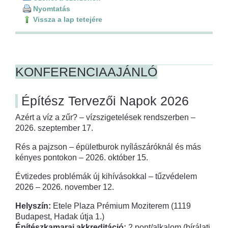
Nyomtatás
Vissza a lap tetejére
KONFERENCIAAJÁNLÓ
Építész Tervezői Napok 2026
Azért a víz a zűr? – vízszigetelések rendszerben –
2026. szeptember 17.
Rés a pajzson – épületburok nyílászáróknál és más
kényes pontokon – 2026. október 15.
Évtizedes problémák új kihívásokkal – tűzvédelem
2026 – 2026. november 12.
Helyszín:
Etele Plaza Prémium Moziterem (1119
Budapest, Hadak útja 1.)
Építészkamarai akkreditáció:
2 pont/alkalom (bírálati