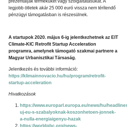
prezentálják terméküket vagy szolgáltatásukat. A
legjobb ötletek akár 25 000 euró vissza nem térítendő
pénzügyi támogatásban is részesülnek.
A startupok 2020. május 6-ig jelentkezhetnek az EIT
Climate-KIC Retrofit Startup Acceleration
programra, amelynek támogató szakmai partnere a
Magyar Urbanisztikai Társaság.
Jelentkezés és további információ:
https://klimainnovacio.hu/hu/program/retrofit-
startup-acceleration
Hivatkozások
https://www.europarl.europa.eu/news/hu/headli
uj-eu-s-szabalyoknak-koszonhetoen-jonnek-
a-nulla-energiaigenyu-hazak
https://worldgbc.org/news-