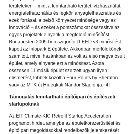
területeken – mint a fenntartható terület, vízhasználat,
energiafelhasználás és légkör, anyagfelhasználás és
ezek forrásai, a belső környezet minősége vagy az
innováció – és ezeket a pontszámokat összesítve az
egyes projektek elnyerik a megfelelő minősítést.
Budapesten 2009-ben szigorított LEED v3 minősítést
kapott az Infopark E épülete. Akkoriban mérföldkőnek
számított, mivel hazánkban ez volt az első megvalósult
épület, amely elnyerte ezt a minősítést. Azóta
összesen 11 másik épület szerzett ugyan ilyen
elismerést, többek között a Four Points by Sheraton
vagy az MTK új Hidegkuti Nándor Stadionja. [4]
Támogatás fenntartható építőipari és építészeti
startupoknak
Az EIT Climate-KIC Retrofit Startup Acceleration
programot hirdet, amelybe az épületkorszerűsítési és
építőipari megoldásokkal rendelkezők jelentkezését