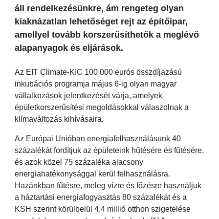
áll rendelkezésünkre, ám rengeteg olyan
kiaknázatlan lehetőséget rejt az építőipar,
amellyel tovább korszerűsíthetők a meglévő
alapanyagok és eljárások.
Az EIT Climate-KIC 100 000 eurós összdíjazású
inkubációs programja május 6-ig olyan magyar
vállalkozások jelentkezését várja, amelyek
épületkorszerűsítési megoldásokkal válaszolnak a
klímaváltozás kihívásaira.
Az Európai Unióban energiafelhasználásunk 40
százalékát fordítjuk az épületeink hűtésére és fűtésére,
és azok közel 75 százaléka alacsony
energiahatékonysággal kerül felhasználásra.
Hazánkban fűtésre, meleg vízre és főzésre használjuk
a háztartási energiafogyasztás 80 százalékát és a
KSH szerint körülbelül 4,4 millió otthon szigetelése