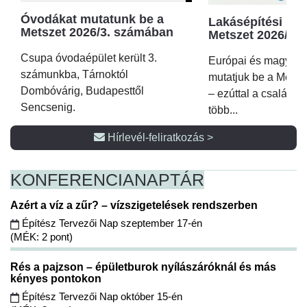
Óvodákat mutatunk be a
Lakásépítési kör
Metszet 2026/3. számában
Metszet 2026/2.
Csupa óvodaépület került 3.
Európai és magyar p
számunkba, Tárnoktól
mutatjuk be a Metsz
Dombóvárig, Budapesttől
– ezúttal a családi 
Sencsenig.
több...
Hírlevél-feliratkozás >
KONFERENCIA
NAPTÁR
Azért a víz a zűr? – vízszigetelések rendszerben
Építész Tervezői Nap szeptember 17-én
(MÉK: 2 pont)
Rés a pajzson – épületburok nyílászáróknál és más
kényes pontokon
Építész Tervezői Nap október 15-én