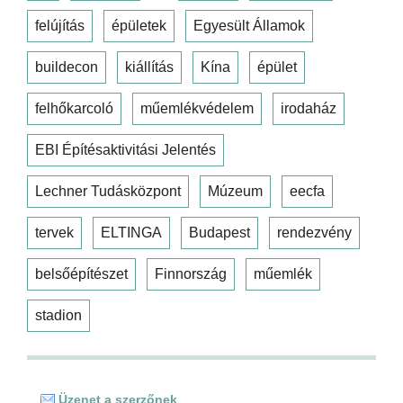
felújítás
épületek
Egyesült Államok
buildecon
kiállítás
Kína
épület
felhőkarcoló
műemlékvédelem
irodaház
EBI Építésaktivitási Jelentés
Lechner Tudásközpont
Múzeum
eecfa
tervek
ELTINGA
Budapest
rendezvény
belsőépítészet
Finnország
műemlék
stadion
Üzenet a szerzőnek