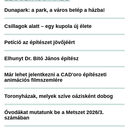
Dunapark: a park, a város belép a házba!
Csillagok alatt – egy kupola új élete
Petíció az építészet jövőjéért
Elhunyt Dr. Bitó János építész
Már lehet jelentkezni a CAD'oro építészeti
animációs filmszemlére
Toronyházak, melyek szíve oázisként dobog
Óvodákat mutatunk be a Metszet 2026/3.
számában