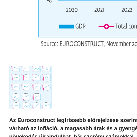
Az Euroconstruct legfrissebb előrejelzése szerin
várható az infláció, a magasabb árak és a gyeng
növekedés újraindulhat, bár szerény számokkal. 