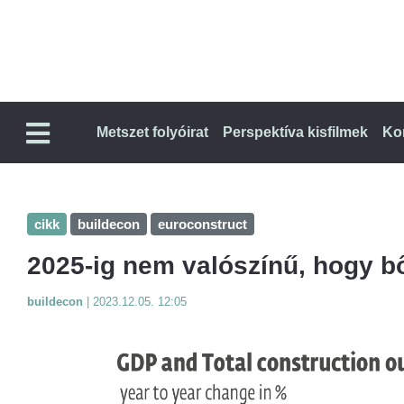
Metszet folyóirat
Perspektíva kisfilmek
Ko
cikk
buildecon
euroconstruct
2025-ig nem valószínű, hogy bő
buildecon
|
2023.12.05. 12:05