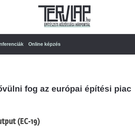
nferenciák
Online képzés
vülni fog az európai építési piac