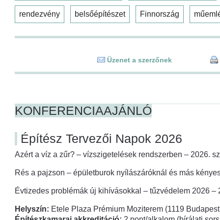
rendezvény
belsőépítészet
Finnország
műeml
Üzenet a szerzőnek
KONFERENCIAAJÁNLÓ
Építész Tervezői Napok 2026
Azért a víz a zűr? – vízszigetelések rendszerben – 2026. s
Rés a pajzson – épületburok nyílászáróknál és más kényes
Évtizedes problémák új kihívásokkal – tűzvédelem 2026 –
Helyszín:
Etele Plaza Prémium Moziterem (1119 Budapest,
Építészkamarai akkreditáció:
2 pont/alkalom (bírálati so