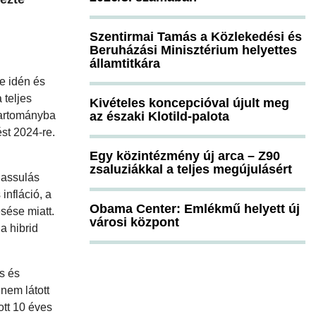
Szentirmai Tamás a Közlekedési és
Beruházási Minisztérium helyettes
államtitkára
e idén és
 teljes
Kivételes koncepcióval újult meg
 tartományba
az északi Klotild-palota
ést 2024-re.
Egy közintézmény új arca – Z90
zsaluziákkal a teljes megújulásért
lassulás
nfláció, a
Obama Center: Emlékmű helyett új
sése miatt.
városi központ
a hibrid
s és
nem látott
ott 10 éves