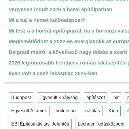
Vegyesen indult 2026 a hazai építőiparban
Mi a baj a német különalappal?
Mi lesz a a horvát építőiparral, ha a hormuzi váls
Megismétlődhet a 2022-es energiasokk az európa
Belgrádi metró: a következő nagy dobás a szerb 
2026 legfontosabb trendjei a román lakásépítési
Ilyen volt a cseh lakáspiac 2025-ben
Budapest
Egyesült Királyság
építészet
hír
Egyesült Államok
buildecon
kiállítás
Kína
é
EBI Építésaktivitási Jelentés
Lechner Tudásközpont