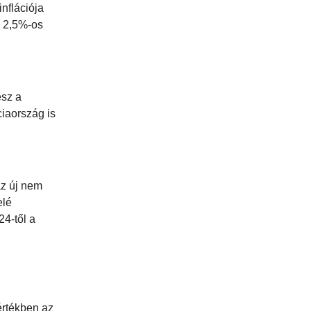
nflációja
a 2,5%-os
esz a
iaország is
az új nem
elé
24-től a
g
értékben az