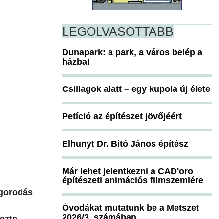
LEGOLVASOTTABB
Dunapark: a park, a város belép a
házba!
Csillagok alatt – egy kupola új élete
Petíció az építészet jövőjéért
Elhunyt Dr. Bitó János építész
Már lehet jelentkezni a CAD'oro
építészeti animációs filmszemlére
ugorodás
Óvodákat mutatunk be a Metszet
2026/3. számában
vezte