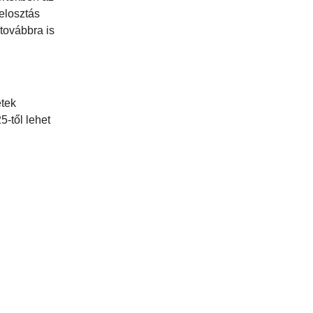
elosztás
továbbra is
etek
5-től lehet