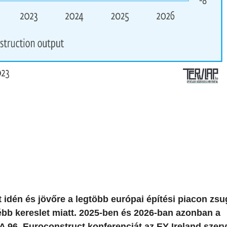
t idén és jövőre a legtöbb európai építési piacon zs
ébb kereslet miatt. 2025-ben és 2026-ban azonban a
A 96. Euroconstruct konferenciát az EY Ireland szer