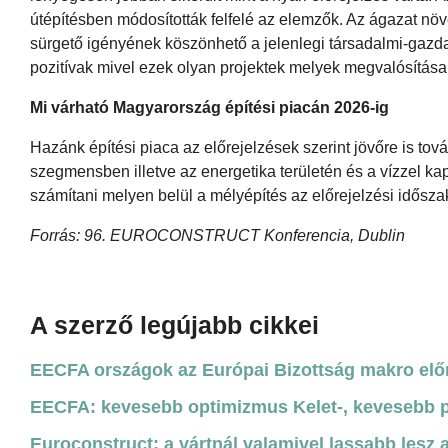
útépítésben módosították felfelé az elemzők. Az ágazat nö
sürgető igényének köszönhető a jelenlegi társadalmi-gazdas
pozitívak mivel ezek olyan projektek melyek megvalósítása 
Mi várható Magyarország építési piacán 2026-ig
Hazánk építési piaca az előrejelzések szerint jövőre is tov
szegmensben illetve az energetika területén és a vízzel kap
számítani melyen belül a mélyépítés az előrejelzési idős
Forrás: 96. EUROCONSTRUCT Konferencia, Dublin
A szerző legújabb cikkei
EECFA országok az Európai Bizottság makro elő
EECFA: kevesebb optimizmus Kelet-, kevesebb 
Euroconstruct: a vártnál valamivel lassabb lesz 