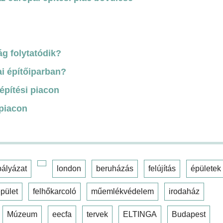
ág folytatódik?
i építőiparban?
építési piacon
 piacon
pályázat
london
beruházás
felújítás
épületek
pület
felhőkarcoló
műemlékvédelem
irodaház
Múzeum
eecfa
tervek
ELTINGA
Budapest