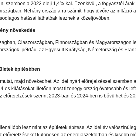
n, szemben a 2022 eleji 1,4%-kal. Ezenkívül, a fogyasztói árak i
országban. Néhány ország arra számít, hogy jövőre az infláció 
ásodlagos hatásai láthatóak lesznek a közeljövőben.
erény növekedés
országban, Olaszországban, Finnországban és Magyarországon l
rszágok, például az Egyesült Királyság, Németország és Franc
ületek építésében
mutat, majd növekedhet. Az idei nyári előrejelzéssel szemben 
4-es kilátásokat illetően most tizenegy ország óvatosabb és lef
az előrejelzések szerint 2023-ban és 2024-ben is bővülhet és 20
lenállóbb lesz mint az épületek építése. Az idei év valószínűle
 Az előrejelzéseket különösen az energiaszektorban és kisebb m