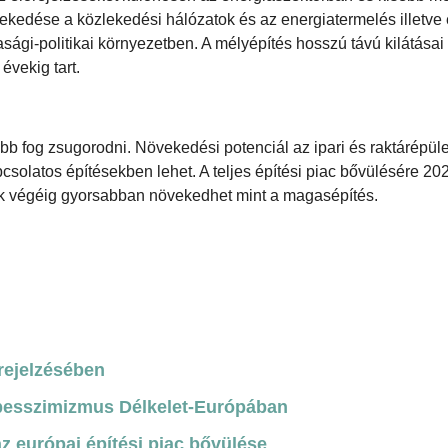
vekedése a közlekedési hálózatok és az energiatermelés illetve 
ági-politikai környezetben. A mélyépítés hosszú távú kilátásai 
évekig tart.
ább fog zsugorodni. Növekedési potenciál az ipari és raktárépül
csolatos építésekben lehet. A teljes építési piac bővülésére 202
zak végéig gyorsabban növekedhet mint a magasépítés.
rejelzésében
pesszimizmus Délkelet-Európában
az európai építési piac bővülése