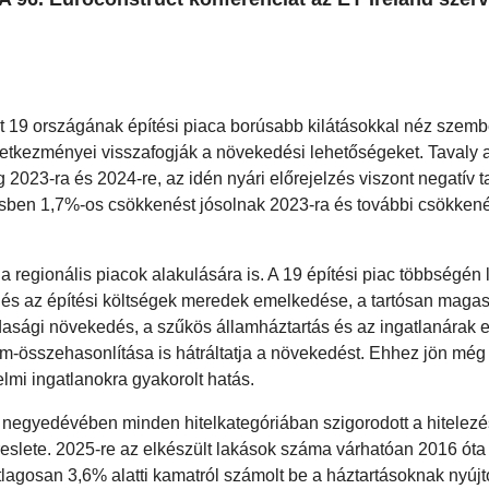
 19 országának építési piaca borúsabb kilátásokkal néz szemb
etkezményei visszafogják a növekedési lehetőségeket. Tavaly a
g 2023-ra és 2024-re, az idén nyári előrejelzés viszont negatív
elzésben 1,7%-os csökkenést jósolnak 2023-ra és további csökken
regionális piacok alakulására is. A 19 építési piac többségén 
és az építési költségek meredek emelkedése, a tartósan magas i
sági növekedés, a szűkös államháztartás és az ingatlanárak e
am-összehasonlítása is hátráltatja a növekedést. Ehhez jön még 
mi ingatlanokra gyakorolt hatás.
 negyedévében minden hitelkategóriában szigorodott a hitelezé
ereslete. 2025-re az elkészült lakások száma várhatóan 2016 óta 
lagosan 3,6% alatti kamatról számolt be a háztartásoknak nyújt