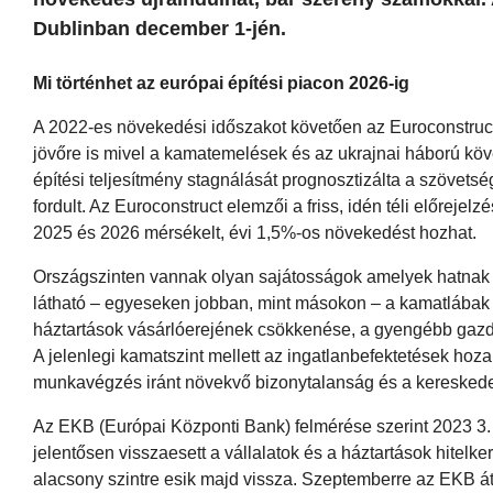
Dublinban december 1-jén.
Mi történhet az európai építési piacon 2026-ig
A 2022-es növekedési időszakot követően az Euroconstruct
jövőre is mivel a kamatemelések és az ukrajnai háború köv
építési teljesítmény stagnálását prognosztizálta a szövetsé
fordult. Az Euroconstruct elemzői a friss, idén téli előrej
2025 és 2026 mérsékelt, évi 1,5%-os növekedést hozhat.
Országszinten vannak olyan sajátosságok amelyek hatnak a 
látható – egyeseken jobban, mint másokon – a kamatlábak 
háztartások vásárlóerejének csökkenése, a gyengébb gazda
A jelenlegi kamatszint mellett az ingatlanbefektetések hoz
munkavégzés iránt növekvő bizonytalanság és a kereskedel
Az EKB (Európai Központi Bank) felmérése szerint 2023 3.
jelentősen visszaesett a vállalatok és a háztartások hitelk
alacsony szintre esik majd vissza. Szeptemberre az EKB át