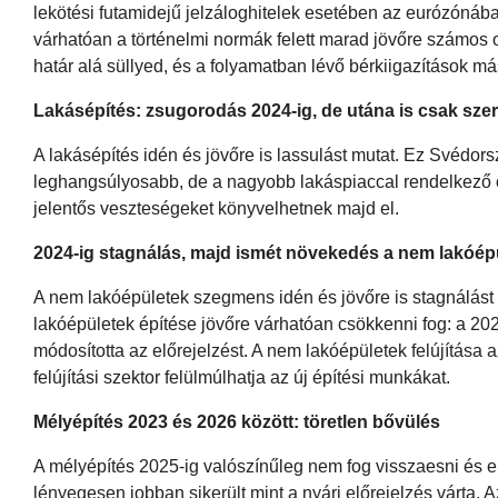
lekötési futamidejű jelzáloghitelek esetében az eurózónába
várhatóan a történelmi normák felett marad jövőre számos 
határ alá süllyed, és a folyamatban lévő bérkiigazítások m
Lakásépítés: zsugorodás 2024-ig, de utána is csak sz
A lakásépítés idén és jövőre is lassulást mutat. Ez Svéd
leghangsúlyosabb, de a nagyobb lakáspiaccal rendelkező o
jelentős veszteségeket könyvelhetnek majd el.
2024-ig stagnálás, majd ismét növekedés a nem lakóép
A nem lakóépületek szegmens idén és jövőre is stagnálást 
lakóépületek építése jövőre várhatóan csökkenni fog: a 202
módosította az előrejelzést. A nem lakóépületek felújítása 
felújítási szektor felülmúlhatja az új építési munkákat.
Mélyépítés 2023 és 2026 között: töretlen bővülés
A mélyépítés 2025-ig valószínűleg nem fog visszaesni és el
lényegesen jobban sikerült mint a nyári előrejelzés várta.