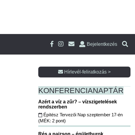
Bejelentkezés
Hírlevél-feliratkozás >
KONFERENCIA
NAPTÁR
Azért a víz a zűr? – vízszigetelések
rendszerben
Építész Tervezői Nap szeptember 17-én
(MÉK: 2 pont)
Rés a pajzson – épületburok