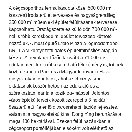
A cégcsoporthoz fennállása óta közel 500 000 m²
korszerű irodaterület tervezése és nagyságrendileg
250 000 m² műemléki épület felújításának tervezése
kapcsolható. Országszerte és külföldön 700 000 m²-
nél is több kereskedelmi épület tervezése köthető
hozzájuk. A most épülő Etele Plaza a legmodernebb
BREEAM környezettudatos épületminősítés alapján
készül. A nevükhöz fűződik továbbá 71 000 m²
edutainment funkcióba sorolható létesítmény is, többek
közt a Pannon Park és a Magyar Innováció Háza –
melyek olyan épületek, ahol az élményalapú
oktatásnak köszönhetően az edukáció és a
szórakoztató ipar találkozik egymással. Jelentős
városléptékű terveik között szerepel a 3 hektár
összterületű Kelenföld városrehabilitációs fejlesztés,
valamint a nagyszabású kínai Dong Ying beruházás a
maga 430 hektárjával. Ezeken felül hazánkban a
cégcsoport portfóliójában elsőként volt elérhető az