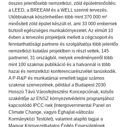
összes jelentősebb nemzetközi, zöld épületminősítés:
a LEED, a BREEAM és a WELL szerinti tervezés.
Utóbbiaknak köszönhetően több mint 370 000 m²
minősített zöld épület készült el, ami 33 000 embernek
biztosít egészséges munkakörnyezetet. Az elmúlt 10
évben a tervezési projektjeik mellett a cégcsoport és
fenntarthatósági partnere és szolgáltatója több jelentős
nemzetközi kutatási projektben is részt vettek, 145
partnerrel, 31 országból, melyek eredményeiről több
mint 100 szakmai publikáció és a hatvannál is több
hazai és nemzetközi konferenciarészvétel tanúskodik.
A P-R&P és munkatársai emellett tagjai számos
szakmai szervezetnek, például a Budapest 2030
Hosszú Távú Városfejlesztési Koncepciónak, külsős
szakértője az ENSZ környezetvédelmi programjához
kapcsolódó IPCC-nek (Intergovernmental Panel on
Climate Change, vagyis Éghajlat-változási
Kormányközi Testület), valamint alapító tagjai a
Magyar Környezettudatos Építés Egyesületének