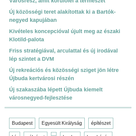
Városrész, amit körülölel a természet
Új közösségi teret alakítottak ki a Bartók-
negyed kapujában
Kivételes koncepcióval újult meg az északi
Klotild-palota
Friss stratégiával, arculattal és új irodával
lép szintet a DVM
Új rekreációs és közösségi sziget jön létre
Újbuda kertvárosi részén
Új szakaszába lépett Újbuda kiemelt
városnegyed-fejlesztése
Budapest
Egyesült Királyság
építészet