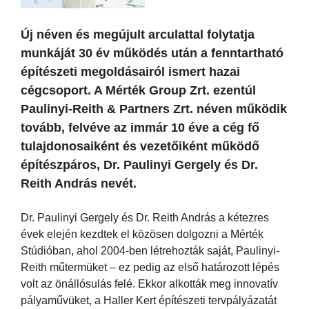
Új néven és megújult arculattal folytatja
munkáját 30 év működés után a fenntartható
építészeti megoldásairól ismert hazai
cégcsoport. A Mérték Group Zrt. ezentúl
Paulinyi-Reith & Partners Zrt. néven működik
tovább, felvéve az immár 10 éve a cég fő
tulajdonosaiként és vezetőiként működő
építészpáros, Dr. Paulinyi Gergely és Dr.
Reith András nevét.
Dr. Paulinyi Gergely és Dr. Reith András a kétezres
évek elején kezdtek el közösen dolgozni a Mérték
Stúdióban, ahol 2004-ben létrehozták saját, Paulinyi-
Reith műtermüket – ez pedig az első határozott lépés
volt az önállósulás felé. Ekkor alkották meg innovatív
pályaművüket, a Haller Kert építészeti tervpályázatát