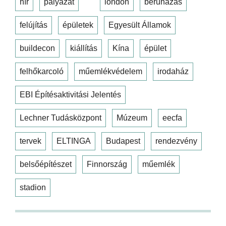
hír
pályázat
london
beruházás
felújítás
épületek
Egyesült Államok
buildecon
kiállítás
Kína
épület
felhőkarcoló
műemlékvédelem
irodaház
EBI Építésaktivitási Jelentés
Lechner Tudásközpont
Múzeum
eecfa
tervek
ELTINGA
Budapest
rendezvény
belsőépítészet
Finnország
műemlék
stadion