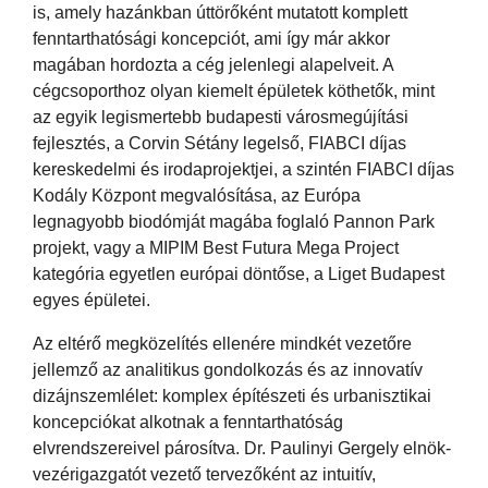
is, amely hazánkban úttörőként mutatott komplett
fenntarthatósági koncepciót, ami így már akkor
magában hordozta a cég jelenlegi alapelveit. A
cégcsoporthoz olyan kiemelt épületek köthetők, mint
az egyik legismertebb budapesti városmegújítási
fejlesztés, a Corvin Sétány legelső, FIABCI díjas
kereskedelmi és irodaprojektjei, a szintén FIABCI díjas
Kodály Központ megvalósítása, az Európa
legnagyobb biodómját magába foglaló Pannon Park
projekt, vagy a MIPIM Best Futura Mega Project
kategória egyetlen európai döntőse, a Liget Budapest
egyes épületei.
Az eltérő megközelítés ellenére mindkét vezetőre
jellemző az analitikus gondolkozás és az innovatív
dizájnszemlélet: komplex építészeti és urbanisztikai
koncepciókat alkotnak a fenntarthatóság
elvrendszereivel párosítva. Dr. Paulinyi Gergely elnök-
vezérigazgatót vezető tervezőként az intuitív,