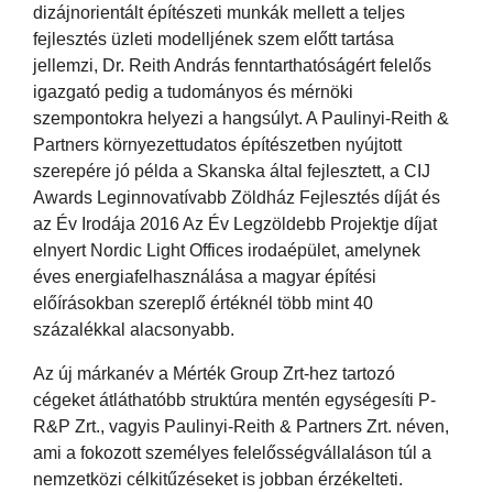
dizájnorientált építészeti munkák mellett a teljes
fejlesztés üzleti modelljének szem előtt tartása
jellemzi, Dr. Reith András fenntarthatóságért felelős
igazgató pedig a tudományos és mérnöki
szempontokra helyezi a hangsúlyt. A Paulinyi-Reith &
Partners környezettudatos építészetben nyújtott
szerepére jó példa a Skanska által fejlesztett, a CIJ
Awards Leginnovatívabb Zöldház Fejlesztés díját és
az Év Irodája 2016 Az Év Legzöldebb Projektje díjat
elnyert Nordic Light Offices irodaépület, amelynek
éves energiafelhasználása a magyar építési
előírásokban szereplő értéknél több mint 40
százalékkal alacsonyabb.
Az új márkanév a Mérték Group Zrt-hez tartozó
cégeket átláthatóbb struktúra mentén egységesíti P-
R&P Zrt., vagyis Paulinyi-Reith & Partners Zrt. néven,
ami a fokozott személyes felelősségvállaláson túl a
nemzetközi célkitűzéseket is jobban érzékelteti.