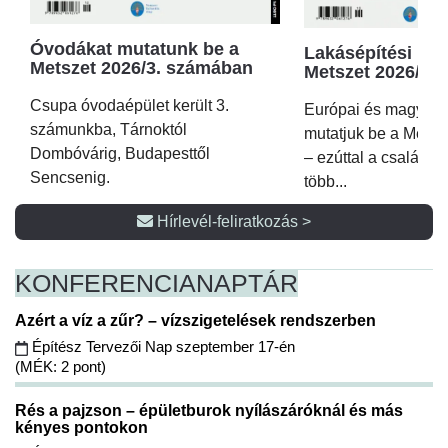
Óvodákat mutatunk be a
Lakásépítési kör
Metszet 2026/3. számában
Metszet 2026/2.
Csupa óvodaépület került 3.
Európai és magyar p
számunkba, Tárnoktól
mutatjuk be a Metsz
Dombóvárig, Budapesttől
– ezúttal a családi 
Sencsenig.
több...
Hírlevél-feliratkozás >
KONFERENCIA
NAPTÁR
Azért a víz a zűr? – vízszigetelések rendszerben
Építész Tervezői Nap szeptember 17-én
(MÉK: 2 pont)
Rés a pajzson – épületburok nyílászáróknál és más
kényes pontokon