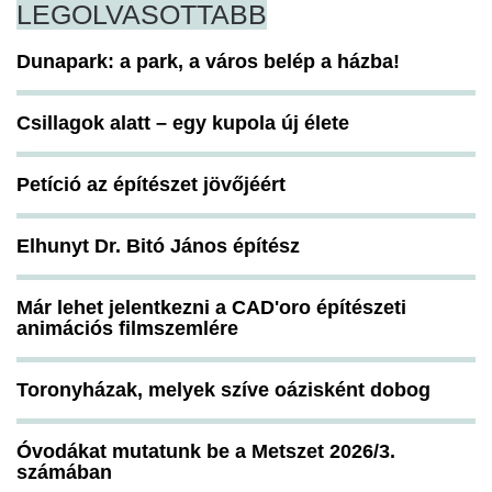
LEGOLVASOTTABB
Dunapark: a park, a város belép a házba!
Csillagok alatt – egy kupola új élete
Petíció az építészet jövőjéért
Elhunyt Dr. Bitó János építész
Már lehet jelentkezni a CAD'oro építészeti
animációs filmszemlére
Toronyházak, melyek szíve oázisként dobog
Óvodákat mutatunk be a Metszet 2026/3.
számában