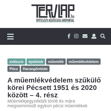
exkluzív
épületek
műemlék
műemlékvédelem
Pécs
Harangöntöde
A műemlékvédelem szűkülő
körei Pécsett 1951 és 2020
között – 4. rész
Műemlékjegyzékből törölt és mára
megsemmisült egykori pécsi műemlékek