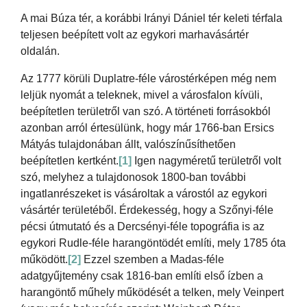
A mai Búza tér, a korábbi Irányi Dániel tér keleti térfala
teljesen beépített volt az egykori marhavásártér
oldalán.
Az 1777 körüli Duplatre-féle várostérképen még nem
leljük nyomát a teleknek, mivel a városfalon kívüli,
beépítetlen területről van szó. A történeti forrásokból
azonban arról értesülünk, hogy már 1766-ban Ersics
Mátyás tulajdonában állt, valószínűsíthetően
beépítetlen kertként.
[1]
Igen nagyméretű területről volt
szó, melyhez a tulajdonosok 1800-ban további
ingatlanrészeket is vásároltak a várostól az egykori
vásártér területéből. Érdekesség, hogy a Szőnyi-féle
pécsi útmutató és a Dercsényi-féle topográfia is az
egykori Rudle-féle harangöntödét említi, mely 1785 óta
működött.
[2]
Ezzel szemben a Madas-féle
adatgyűjtemény csak 1816-ban említi első ízben a
harangöntő műhely működését a telken, mely Veinpert