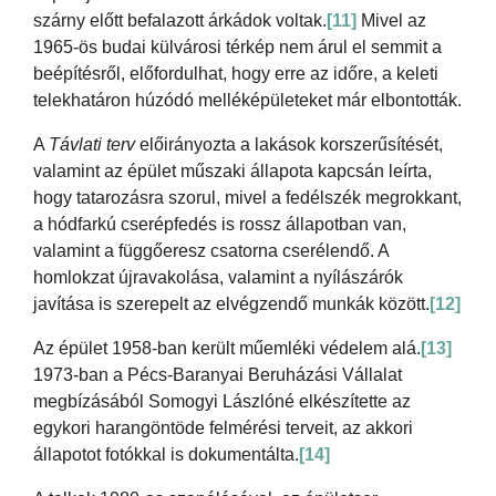
szárny előtt befalazott árkádok voltak.
[11]
Mivel az
1965-ös budai külvárosi térkép nem árul el semmit a
beépítésről, előfordulhat, hogy erre az időre, a keleti
telekhatáron húzódó melléképületeket már elbontották.
A
Távlati terv
előirányozta a lakások korszerűsítését,
valamint az épület műszaki állapota kapcsán leírta,
hogy tatarozásra szorul, mivel a fedélszék megrokkant,
a hódfarkú cserépfedés is rossz állapotban van,
valamint a függőeresz csatorna cserélendő. A
homlokzat újravakolása, valamint a nyílászárók
javítása is szerepelt az elvégzendő munkák között.
[12]
Az épület 1958-ban került műemléki védelem alá.
[13]
1973-ban a Pécs-Baranyai Beruházási Vállalat
megbízásából Somogyi Lászlóné elkészítette az
egykori harangöntöde felmérési terveit, az akkori
állapotot fotókkal is dokumentálta.
[14]