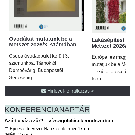
Óvodákat mutatunk be a
Lakásépítési kör
Metszet 2026/3. számában
Metszet 2026/2.
Csupa óvodaépület került 3.
Európai és magyar p
számunkba, Tárnoktól
mutatjuk be a Metsz
Dombóvárig, Budapesttől
– ezúttal a családi 
Sencsenig.
több...
Hírlevél-feliratkozás >
KONFERENCIA
NAPTÁR
Azért a víz a zűr? – vízszigetelések rendszerben
Építész Tervezői Nap szeptember 17-én
(MÉK: 2 pont)