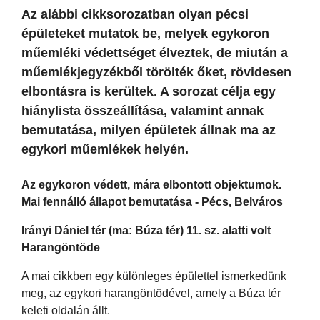
Az alábbi cikksorozatban olyan pécsi
épületeket mutatok be, melyek egykoron
műemléki védettséget élveztek, de miután a
műemlékjegyzékből törölték őket, rövidesen
elbontásra is kerültek. A sorozat célja egy
hiánylista összeállítása, valamint annak
bemutatása, milyen épületek állnak ma az
egykori műemlékek helyén.
Az egykoron védett, mára elbontott objektumok.
Mai fennálló állapot bemutatása - Pécs, Belváros
Irányi Dániel tér (ma: Búza tér) 11. sz. alatti volt
Harangöntöde
A mai cikkben egy különleges épülettel ismerkedünk
meg, az egykori harangöntödével, amely a Búza tér
keleti oldalán állt.