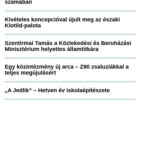
számában
Kivételes koncepcióval újult meg az északi
Klotild-palota
Szentirmai Tamás a Közlekedési és Beruházási
Minisztérium helyettes államtitkára
Egy közintézmény új arca – Z90 zsaluziákkal a
teljes megújulásért
„A Jedlik” – Hetven év iskolaépítészete