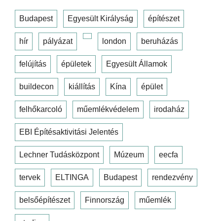
Budapest
Egyesült Királyság
építészet
hír
pályázat
london
beruházás
felújítás
épületek
Egyesült Államok
buildecon
kiállítás
Kína
épület
felhőkarcoló
műemlékvédelem
irodaház
EBI Építésaktivitási Jelentés
Lechner Tudásközpont
Múzeum
eecfa
tervek
ELTINGA
Budapest
rendezvény
belsőépítészet
Finnország
műemlék