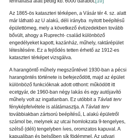
fennállása alatt pedig kb. 6000 darabot.
[10]
Az 1865-ös kataszteri térképen, a Vásár tér 4. sz. alatt
már látható az U alakú, déli irányba nyitott beépítésű
épülettömeg, mely a következő évtizedekben tovább
bővült, ahogy a Ruprecht- család különböző
engedélyeket kapott, kazánház, műhely, raktárépület
létesítésére. Ez a fejlődés tetten érhető az 1912-es
kataszteri térképet vizsgálva.
A harangöntő műhely megszűntével 1930-ban a pécsi
harangöntés története is befejeződött, majd az épület
különböző funkcióknak adott otthont: működött itt
ecetgyár, de 1960-ban négy lakás és egy autójavító
műhely volt az ingatlanban. Ez utóbbit a
Távlati terv
fényképfelvétele is alátámasztja. A
Távlati terv
továbbiakban zártsorú beépítésű, L alakú épületről
számol be, melynek az utcai homlokzata 9-tengelyes,
szélső (déli) tengelyben íves, oromzatos kapuval. A
kapualjban és belsőben sík födémmel. Az udvari