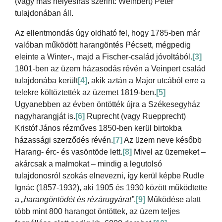
(vagy más helyesírás szerint: Weinbert) Péter
tulajdonában áll.
Az ellentmondás úgy oldható fel, hogy 1785-ben már
valóban működött harangöntés Pécsett, mégpedig
eleinte a Winter-, majd a Fischer-család jóvoltából.
[3]
1801-ben az üzem házasodás révén a Veinpert család
tulajdonába került
[4]
, akik aztán a Major utcából erre a
telekre költöztették az üzemet 1819-ben.
[5]
Ugyanebben az évben öntötték újra a Székesegyház
nagyharangját is.
[6]
Ruprecht (vagy Ruepprecht)
Kristóf János rézműves 1850-ben kerül birtokba
házassági szerződés révén.
[7]
Az üzem neve később
Harang- érc- és vasöntöde lett.
[8]
Mivel az üzemeket –
akárcsak a malmokat – mindig a legutolsó
tulajdonosról szokás elnevezni, így kerül képbe Rudle
Ignác (1857-1932), aki 1905 és 1930 között működtette
a
„harangöntödét és rézárugyárat”
.
[9]
Működése alatt
több mint 800 harangot öntöttek, az üzem teljes