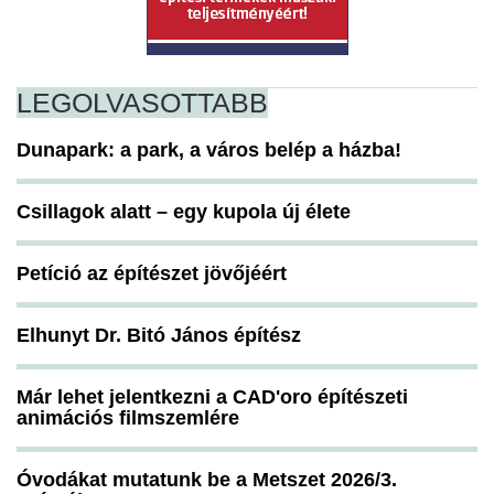
LEGOLVASOTTABB
Dunapark: a park, a város belép a házba!
Csillagok alatt – egy kupola új élete
Petíció az építészet jövőjéért
Elhunyt Dr. Bitó János építész
Már lehet jelentkezni a CAD'oro építészeti
animációs filmszemlére
Óvodákat mutatunk be a Metszet 2026/3.