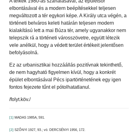
A telkek 1980-as szanálásával, az épületsor
elbontásával és a modern beépítésekkel teljesen
megváltozott a tér egykori képe. A Király utca végén, a
történeti belváros keleti határán teljesen modern
kialakítású lett a mai Búza tér, amely ugyanakkor nem
telepszik rá a történeti városszövetre, együtt létezik
vele anélkül, hogy a védett terület értékeit jelentősen
befolyásolná.
Ez az urbanisztikai hozzáállás pozitívnak tekinthető,
de nem hagyható figyelmen kívül, hogy a konkrét
épület elbontásával Pécs ipartörténetének egy igen
fontos fejezete tűnt el pótolhatatlanul.
/folyt.köv./
[1]
MADAS 1985A, 591.
[2]
SZŐNYI 1927, 93.; vö. DERCSÉNYI 1956, 172.