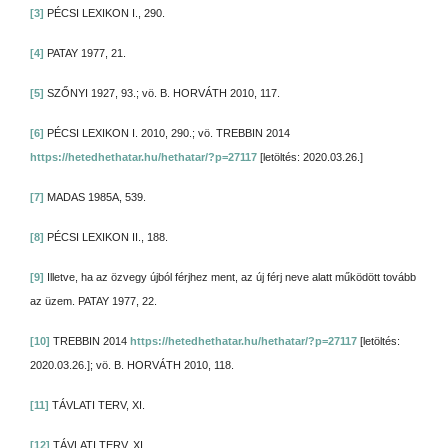
[3]
PÉCSI LEXIKON I., 290.
[4]
PATAY 1977, 21.
[5]
SZŐNYI 1927, 93.; vö. B. HORVÁTH 2010, 117.
[6]
PÉCSI LEXIKON I. 2010, 290.; vö. TREBBIN 2014
https://hetedhethatar.hu/hethatar/?p=27117
[letöltés: 2020.03.26.]
[7]
MADAS 1985A, 539.
[8]
PÉCSI LEXIKON II., 188.
[9]
Illetve, ha az özvegy újból férjhez ment, az új férj neve alatt működött tovább
az üzem. PATAY 1977, 22.
[10]
TREBBIN 2014
https://hetedhethatar.hu/hethatar/?p=27117
[letöltés:
2020.03.26.]; vö. B. HORVÁTH 2010, 118.
[11]
TÁVLATI TERV, XI.
[12]
TÁVLATI TERV, XI.