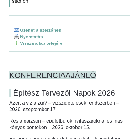
stadion
Üzenet a szerzőnek
Nyomtatás
Vissza a lap tetejére
KONFERENCIAAJÁNLÓ
Építész Tervezői Napok 2026
Azért a víz a zűr? – vízszigetelések rendszerben –
2026. szeptember 17.
Rés a pajzson – épületburok nyílászáróknál és más
kényes pontokon – 2026. október 15.
Évtizedes problémák új kihívásokkal – tűzvédelem