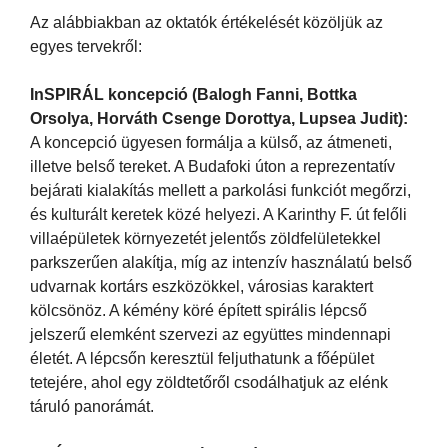
Az alábbiakban az oktatók értékelését közöljük az
egyes tervekről:
InSPIRÁL koncepció (Balogh Fanni, Bottka
Orsolya, Horváth Csenge Dorottya, Lupsea Judit):
A koncepció ügyesen formálja a külső, az átmeneti,
illetve belső tereket. A Budafoki úton a reprezentatív
bejárati kialakítás mellett a parkolási funkciót megőrzi,
és kulturált keretek közé helyezi. A Karinthy F. út felőli
villaépületek környezetét jelentős zöldfelületekkel
parkszerűen alakítja, míg az intenzív használatú belső
udvarnak kortárs eszközökkel, városias karaktert
kölcsönöz. A kémény köré épített spirális lépcső
jelszerű elemként szervezi az együttes mindennapi
életét. A lépcsőn keresztül feljuthatunk a főépület
tetejére, ahol egy zöldtetőről csodálhatjuk az elénk
táruló panorámát.