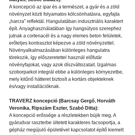
A koncepció az ipar és a természet, a gyár és a zöld
növényzet közti folyamatos kölcsönhatásra, egyfajta
„harcra” reflektál. Hangulatában indusztriális karaktert
épít. Anyaghasználatában így hangsúlyos szerephez
jutnak a cortenacél és a nagy elemes beton felületek,
erőteljes kontrasztot képezve a zöld növényzettel.
Növényalkalmazásában különleges hangulatra
törekszik, így előszeretettel használ előfutár
növényfajokat, vagy azok díszváltozatait. Izgalmas
szoborparkot integrál ebbe a különleges környezetbe,
mely kitűnő hátteret biztosít a kortárs objekteknek
és/vagy installációknak.
TRAVERZ koncepció (Barcsay Gergő, Horváth
Veronika, Ripszám Eszter, Szabó Ditta):
A koncepció erőssége a részletekben bújik meg. A
gyárudvar raszterbe ültetett karakteres facsoportja, a
gépház megújuló épületével kapcsolatot építő kiemelt