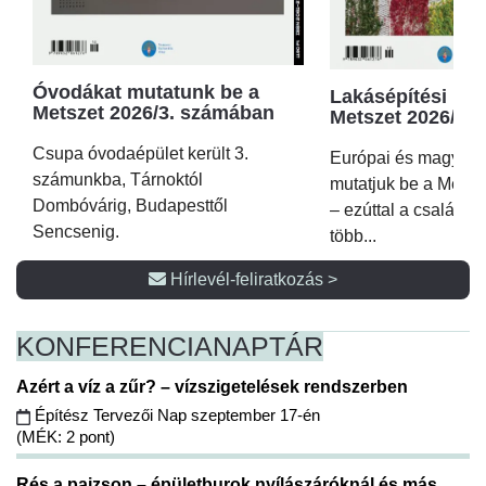
Óvodákat mutatunk be a
Lakásépítési kör
Metszet 2026/3. számában
Metszet 2026/2.
Csupa óvodaépület került 3.
Európai és magyar p
számunkba, Tárnoktól
mutatjuk be a Metsz
Dombóvárig, Budapesttől
– ezúttal a családi 
Sencsenig.
több...
Hírlevél-feliratkozás >
KONFERENCIA
NAPTÁR
Azért a víz a zűr? – vízszigetelések rendszerben
Építész Tervezői Nap szeptember 17-én
(MÉK: 2 pont)
Rés a pajzson – épületburok nyílászáróknál és más