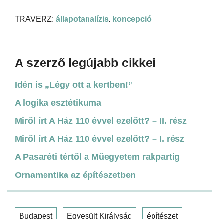
TRAVERZ:
állapotanalízis
,
koncepció
A szerző legújabb cikkei
Idén is „Légy ott a kertben!”
A logika esztétikuma
Miről írt A Ház 110 évvel ezelőtt? – II. rész
Miről írt A Ház 110 évvel ezelőtt? – I. rész
A Pasaréti tértől a Műegyetem rakpartig
Ornamentika az építészetben
Budapest
Egyesült Királyság
építészet