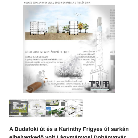
A Budafoki út és a Karinthy Frigyes út sarkán
elhelyezkedő volt Lágymányosi Dohánygyár