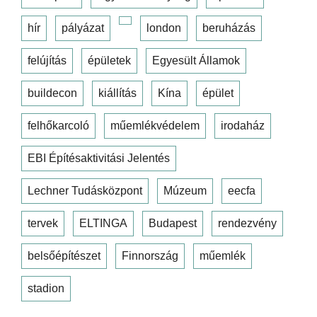
hír
pályázat
london
beruházás
felújítás
épületek
Egyesült Államok
buildecon
kiállítás
Kína
épület
felhőkarcoló
műemlékvédelem
irodaház
EBI Építésaktivitási Jelentés
Lechner Tudásközpont
Múzeum
eecfa
tervek
ELTINGA
Budapest
rendezvény
belsőépítészet
Finnország
műemlék
stadion