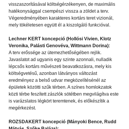
visszaszorításával költségérzékenyen, de maximális
hatékonysággal csempészi vissza a zöldet a terv.
Végeredményében karakteres kortárs teret vizionál,
mely tökéletesen együtt él a kiszolgáló funkcióval.
Lechner KERT koncepció (Hollósi Vivien, Klotz
Veronika, Palásti Genovéva, Wittmann Dorina):
A terv erőssége az ütemezhetőségében rejlik.
Javaslatot ad ugyanis egy szinte azonnali, nulladik
lépcsős kortárs művészeti beavatkozásra, mely kis
költségvetésű, azonban látványos változást
eredményez a belső udvar megközelítésénél az
épületek közötti szűk térben. A színes homlokzatok
közti térbe feszített zászlók sötétben megvilágítva este
is varázslatos légkört teremtenek, és előkészítik a
megérkezést.
ROZSDAKERT koncepció (Mányoki Bence, Rudd
Mátyás, Szőke Balázs):