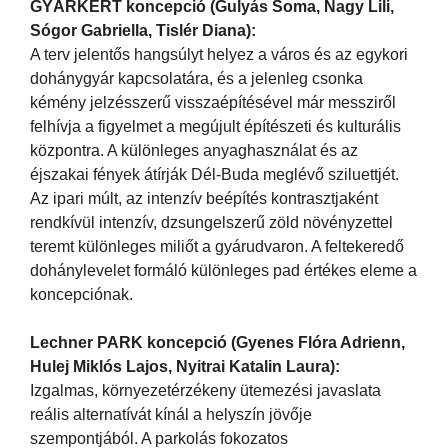
GYÁRKERT koncepció (Gulyás Soma, Nagy Lili,
Sógor Gabriella, Tislér Diana):
A terv jelentős hangsúlyt helyez a város és az egykori
dohánygyár kapcsolatára, és a jelenleg csonka
kémény jelzésszerű visszaépítésével már messziről
felhívja a figyelmet a megújult építészeti és kulturális
központra. A különleges anyaghasználat és az
éjszakai fények átírják Dél-Buda meglévő sziluettjét.
Az ipari múlt, az intenzív beépítés kontrasztjaként
rendkívül intenzív, dzsungelszerű zöld növényzettel
teremt különleges miliőt a gyárudvaron. A feltekeredő
dohánylevelet formáló különleges pad értékes eleme a
koncepciónak.
Lechner PARK koncepció (Gyenes Flóra Adrienn,
Hulej Miklós Lajos, Nyitrai Katalin Laura):
Izgalmas, környezetérzékeny ütemezési javaslata
reális alternatívát kínál a helyszín jövője
szempontjából. A parkolás fokozatos