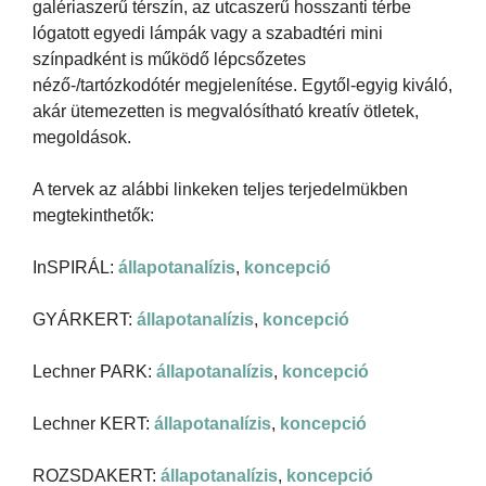
galériaszerű térszín, az utcaszerű hosszanti térbe
lógatott egyedi lámpák vagy a szabadtéri mini
színpadként is működő lépcsőzetes
néző-/tartózkodótér megjelenítése. Egytől-egyig kiváló,
akár ütemezetten is megvalósítható kreatív ötletek,
megoldások.
A tervek az alábbi linkeken teljes terjedelmükben
megtekinthetők:
InSPIRÁL:
állapotanalízis
,
koncepció
GYÁRKERT:
állapotanalízis
,
koncepció
Lechner PARK:
állapotanalízis
,
koncepció
Lechner KERT:
állapotanalízis
,
koncepció
ROZSDAKERT:
állapotanalízis
,
koncepció