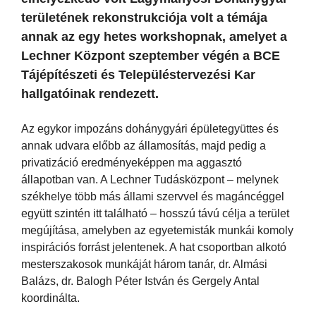
területének rekonstrukciója volt a témája
annak az egy hetes workshopnak, amelyet a
Lechner Központ szeptember végén a BCE
Tájépítészeti és Településtervezési Kar
hallgatóinak rendezett.
Az egykor impozáns dohánygyári épületegyüttes és
annak udvara előbb az államosítás, majd pedig a
privatizáció eredményeképpen ma aggasztó
állapotban van. A Lechner Tudásközpont – melynek
székhelye több más állami szervvel és magáncéggel
együtt szintén itt található – hosszú távú célja a terület
megújítása, amelyben az egyetemisták munkái komoly
inspirációs forrást jelentenek. A hat csoportban alkotó
mesterszakosok munkáját három tanár, dr. Almási
Balázs, dr. Balogh Péter István és Gergely Antal
koordinálta.