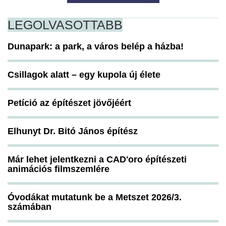
LEGOLVASOTTABB
Dunapark: a park, a város belép a házba!
Csillagok alatt – egy kupola új élete
Petíció az építészet jövőjéért
Elhunyt Dr. Bitó János építész
Már lehet jelentkezni a CAD'oro építészeti
animációs filmszemlére
Óvodákat mutatunk be a Metszet 2026/3.
számában