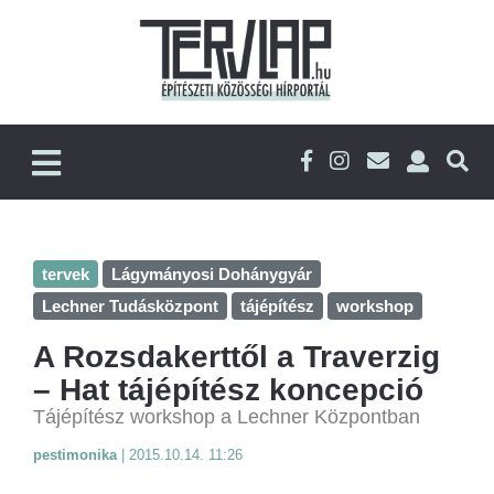
tervek
Lágymányosi Dohánygyár
Lechner Tudásközpont
tájépítész
workshop
A Rozsdakerttől a Traverzig
– Hat tájépítész koncepció
Tájépítész workshop a Lechner Központban
pestimonika
|
2015.10.14. 11:26