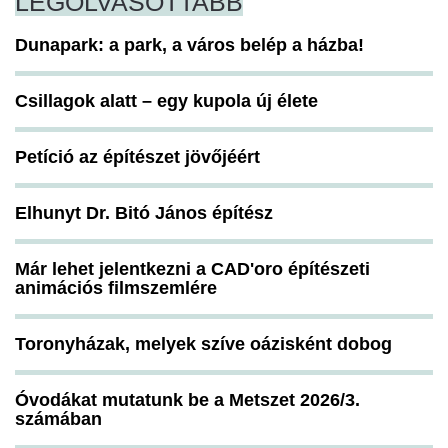
LEGOLVASOTTABB
Dunapark: a park, a város belép a házba!
Csillagok alatt – egy kupola új élete
Petíció az építészet jövőjéért
Elhunyt Dr. Bitó János építész
Már lehet jelentkezni a CAD'oro építészeti
animációs filmszemlére
Toronyházak, melyek szíve oázisként dobog
Óvodákat mutatunk be a Metszet 2026/3.
számában