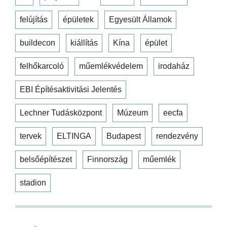
felújítás
épületek
Egyesült Államok
buildecon
kiállítás
Kína
épület
felhőkarcoló
műemlékvédelem
irodaház
EBI Építésaktivitási Jelentés
Lechner Tudásközpont
Múzeum
eecfa
tervek
ELTINGA
Budapest
rendezvény
belsőépítészet
Finnország
műemlék
stadion