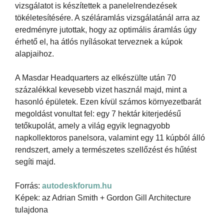
vizsgálatot is készítettek a panelelrendezések
tökéletesítésére. A széláramlás vizsgálatánál arra az
eredményre jutottak, hogy az optimális áramlás úgy
érhető el, ha átlós nyílásokat terveznek a kúpok
alapjaihoz.
A Masdar Headquarters az elkészülte után 70
százalékkal kevesebb vizet használ majd, mint a
hasonló épületek. Ezen kívül számos környezetbarát
megoldást vonultat fel: egy 7 hektár kiterjedésű
tetőkupolát, amely a világ egyik legnagyobb
napkollektoros panelsora, valamint egy 11 kúpból álló
rendszert, amely a természetes szellőzést és hűtést
segíti majd.
Forrás:
autodeskforum.hu
Képek: az Adrian Smith + Gordon Gill Architecture
tulajdona