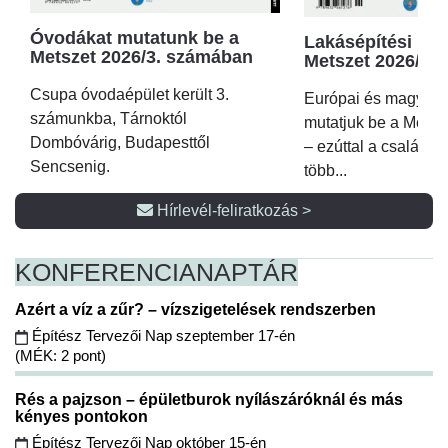
Óvodákat mutatunk be a
Lakásépítési kör
Metszet 2026/3. számában
Metszet 2026/2.
Csupa óvodaépület került 3.
Európai és magyar p
számunkba, Tárnoktól
mutatjuk be a Metsz
Dombóvárig, Budapesttől
– ezúttal a családi 
Sencsenig.
több...
Hírlevél-feliratkozás >
KONFERENCIA
NAPTÁR
Azért a víz a zűr? – vízszigetelések rendszerben
Építész Tervezői Nap szeptember 17-én
(MÉK: 2 pont)
Rés a pajzson – épületburok nyílászáróknál és más
kényes pontokon
Építész Tervezői Nap október 15-én