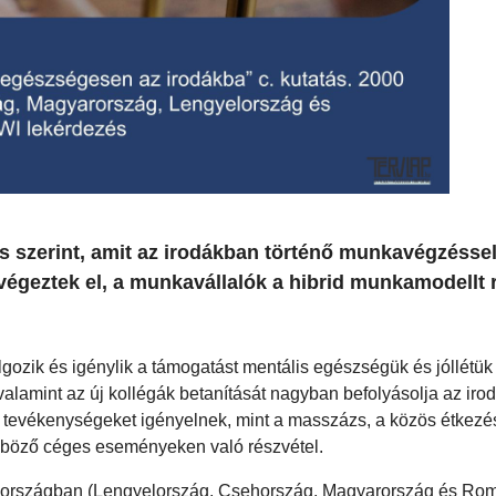
ás szerint, amit az irodákban történő munkavégzésse
végeztek el, a munkavállalók a hibrid munkamodellt r
gozik és igénylik a támogatást mentális egészségük és jóllétük
amint az új kollégák betanítását nagyban befolyásolja az irodá
ai tevékenységeket igényelnek, mint a masszázs, a közös étkezé
nböző céges eseményeken való részvétel.
pai országban (Lengyelország, Csehország, Magyarország és Rom