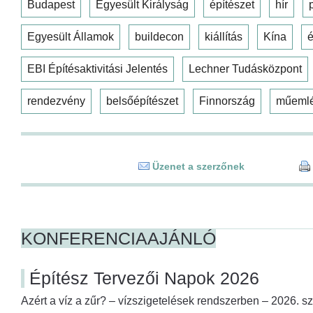
Budapest
Egyesült Királyság
építészet
hír
Egyesült Államok
buildecon
kiállítás
Kína
é
EBI Építésaktivitási Jelentés
Lechner Tudásközpont
rendezvény
belsőépítészet
Finnország
műeml
Üzenet a szerzőnek
KONFERENCIAAJÁNLÓ
Építész Tervezői Napok 2026
Azért a víz a zűr? – vízszigetelések rendszerben – 2026. s