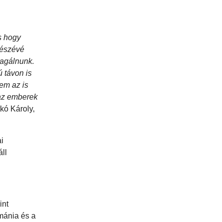
s hogy
részévé
eagálnunk.
ú távon is
em az is
 az emberek
kó Károly,
i
ll
int
mánia és a