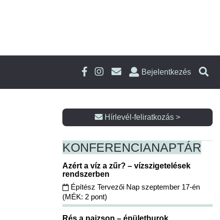
Bejelentkezés
Hírlevél-feliratkozás >
KONFERENCIA
NAPTÁR
Azért a víz a zűr? – vízszigetelések
rendszerben
Építész Tervezői Nap szeptember 17-én
(MÉK: 2 pont)
Rés a pajzson – épületburok