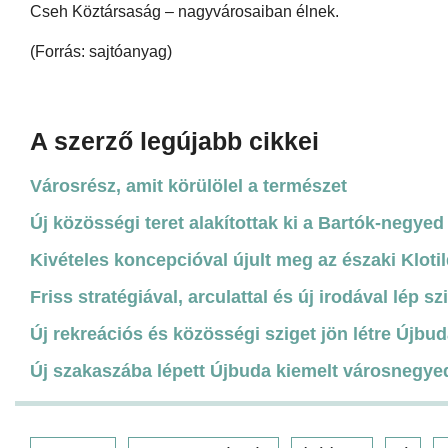
Cseh Köztársaság – nagyvárosaiban élnek.
(Forrás: sajtóanyag)
A szerző legújabb cikkei
Városrész, amit körülölel a természet
Új közösségi teret alakítottak ki a Bartók-negye
Kivételes koncepcióval újult meg az északi Klotil
Friss stratégiával, arculattal és új irodával lép s
Új rekreációs és közösségi sziget jön létre Újbud
Új szakaszába lépett Újbuda kiemelt városnegyed