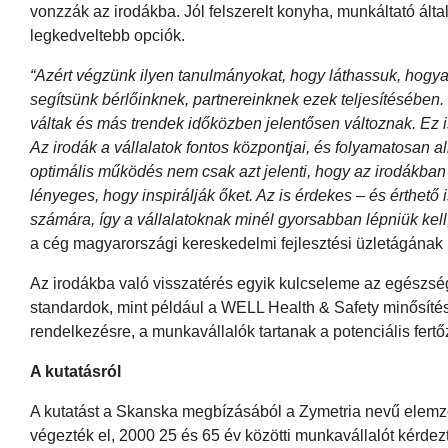
vonzzák az irodákba. Jól felszerelt konyha, munkáltató által 
legkedveltebb opciók.
“Azért végzünk ilyen tanulmányokat, hogy láthassuk, hogy
segítsünk bérlőinknek, partnereinknek ezek teljesítésében.
váltak és más trendek időközben jelentősen változnak. Ez 
Az irodák a vállalatok fontos központjai, és folyamatosan a
optimális működés nem csak azt jelenti, hogy az irodákba
lényeges, hogy inspirálják őket. Az is érdekes – és érthető
számára, így a vállalatoknak minél gyorsabban lépniük kell
a cég magyarországi kereskedelmi fejlesztési üzletágának
Az irodákba való visszatérés egyik kulcseleme az egészsé
standardok, mint például a WELL Health & Safety minősíté
rendelkezésre, a munkavállalók tartanak a potenciális fertő
A kutatásról
A kutatást a Skanska megbízásából a Zymetria nevű elemzőc
végezték el, 2000 25 és 65 év közötti munkavállalót kérd