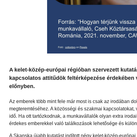
A kelet-közép-európai régióban szervezett kutat
kapcsolatos attitűdök feltérképezése érdekében 
előnyben.
Az emberek több mint fele már most is csak az irodában dol
megteremtéséhez. A közösségi és szakmai kapcsolatokat, val
idő. Ha ott tartózkodnak, a munkavállalók olyan extra irod
érdekes emberekkel való találkozások lehetősége és külö
A Skanska újabb kutatást indított négy kelet-közép-euró