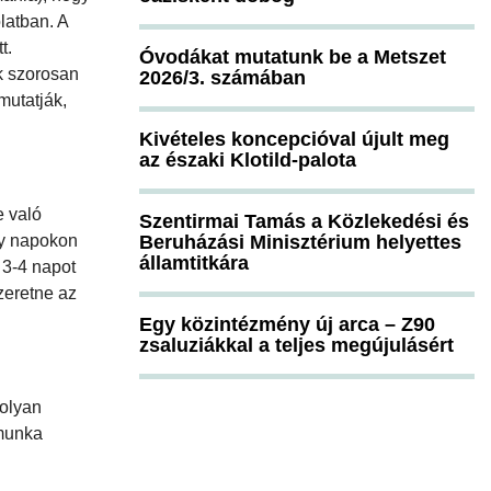
latban. A
t.
Óvodákat mutatunk be a Metszet
k szorosan
2026/3. számában
mutatják,
Kivételes koncepcióval újult meg
az északi Klotild-palota
e való
Szentirmai Tamás a Közlekedési és
ly napokon
Beruházási Minisztérium helyettes
államtitkára
 3-4 napot
zeretne az
Egy közintézmény új arca – Z90
zsaluziákkal a teljes megújulásért
 olyan
tmunka