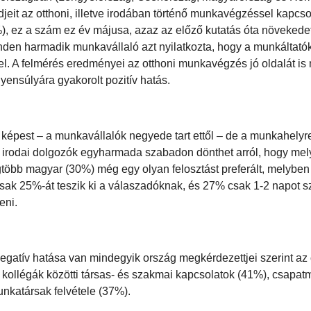
jeit az otthoni, illetve irodában történő munkavégzéssel kapcso
), ez a szám ez év májusa, azaz az előző kutatás óta növekedet
nden harmadik munkavállaló azt nyilatkozta, hogy a munkáltató
ggel. A felmérés eredményei az otthoni munkavégzés jó oldalát is 
ensúlyára gyakorolt pozitív hatás.
z képest – a munkavállalók negyede tart ettől – de a munkahelyr
 irodai dolgozók egyharmada szabadon dönthet arról, hogy me
gtöbb magyar (30%) még egy olyan felosztást preferált, melyben
csak 25%-át teszik ki a válaszadóknak, és 27% csak 1-2 napot s
eni.
egatív hatása van mindegyik ország megkérdezettjei szerint az
 kollégák közötti társas- és szakmai kapcsolatok (41%), csapa
nkatársak felvétele (37%).