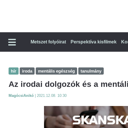
Metszet folyóirat
Perspektíva kisfilmek
Ko
hír
iroda
mentális egészség
tanulmány
Az irodai dolgozók és a mentá
MagócsiAnikó
|
2021.12.08. 10:30