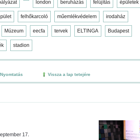
pályázat
london
beruházás
felújítás
épületek
pület
felhőkarcoló
műemlékvédelem
irodaház
Múzeum
eecfa
tervek
ELTINGA
Budapest
ék
stadion
Nyomtatás
Vissza a lap tetejére
zeptember 17.