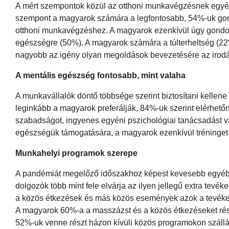
A mért szempontok közül az otthoni munkavégzésnek egyér
szempont a magyarok számára a legfontosabb, 54%-uk gond
otthoni munkavégzéshez. A magyarok ezenkívül úgy gondoljá
egészségre (50%). A magyarok számára a túlterheltség (
nagyobb az igény olyan megoldások bevezetésére az irodá
A mentális egészség fontosabb, mint valaha
A munkavállalók döntő többsége szerint biztosítani kellen
leginkább a magyarok preferálják, 84%-uk szerint elérhetőne
szabadságot, ingyenes egyéni pszichológiai tanácsadást vá
egészségük támogatására, a magyarok ezenkívül tréninget 
Munkahelyi programok szerepe
A pandémiát megelőző időszakhoz képest kevesebb egyéb 
dolgozók több mint fele elvárja az ilyen jellegű extra t
a közös étkezések és más közös események azok a tevéken
A magyarok 60%-a a masszázst és a közös étkezéseket rés
52%-uk venne részt házon kívüli közös programokon szállás