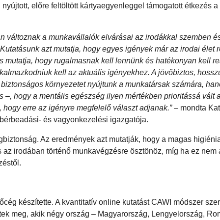
nyújtott, előre feltöltött kártyaegyenleggel támogatott étkezés a
an változnak a munkavállalók elvárásai az irodákkal szemben é
 Kutatásunk azt mutatja, hogy egyes igények már az irodai élet 
is mutatja, hogy rugalmasnak kell lennünk és hatékonyan kell r
lkalmazkodniuk kell az aktuális igényekhez. A jövőbiztos, hossz
n biztonságos környezetet nyújtunk a munkatársak számára, han
 is –, hogy a mentális egészség ilyen mértékben prioritássá vált
, hogy erre az igényre megfelelő választ adjanak.”
– mondta Kat
 bérbeadási- és vagyonkezelési igazgatója.
gbiztonság. Az eredmények azt mutatják, hogy a magas higiénia
s az irodában történő munkavégzésre ösztönöz, míg ha ez nem á
zéstől.
ég készítette. A kvantitatív online kutatást CAWI módszer szer
eztek meg, akik négy ország – Magyarország, Lengyelország, Ro