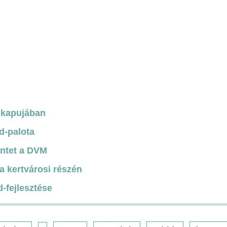
d kapujában
d-palota
zintet a DVM
a kertvárosi részén
-fejlesztése