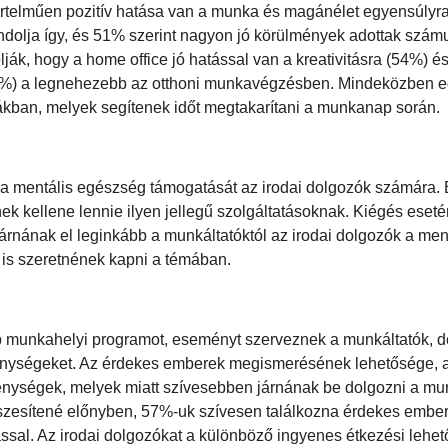
telműen pozitív hatása van a munka és magánélet egyensúlyra
olja így, és 51% szerint nagyon jó körülmények adottak szám
k, hogy a home office jó hatással van a kreativitásra (54%) és
22%) a legnehezebb az otthoni munkavégzésben. Mindeközben e
kban, melyek segítenek időt megtakarítani a munkanap során.
e a mentális egészség támogatását az irodai dolgozók számára. 
k kellene lennie ilyen jellegű szolgáltatásoknak. Kiégés esetén
rnának el leginkább a munkáltatóktól az irodai dolgozók a men
is szeretnének kapni a témában.
munkahelyi programot, eseményt szerveznek a munkáltatók, de
evékenységeket. Az érdekes emberek megismerésének lehetősége,
ységek, melyek miatt szívesebben járnának be dolgozni a mun
zesítené előnyben, 57%-uk szívesen találkozna érdekes ember
sal. Az irodai dolgozókat a különböző ingyenes étkezési lehet