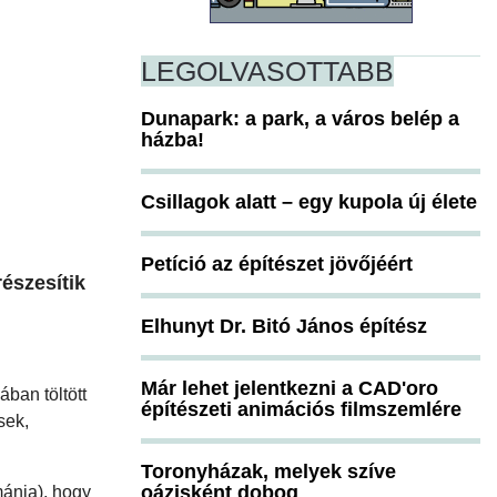
LEGOLVASOTTABB
Dunapark: a park, a város belép a
házba!
Csillagok alatt – egy kupola új élete
l
Petíció az építészet jövőjéért
észesítik
Elhunyt Dr. Bitó János építész
Már lehet jelentkezni a CAD'oro
ban töltött
építészeti animációs filmszemlére
sek,
Toronyházak, melyek szíve
oázisként dobog
ánia), hogy