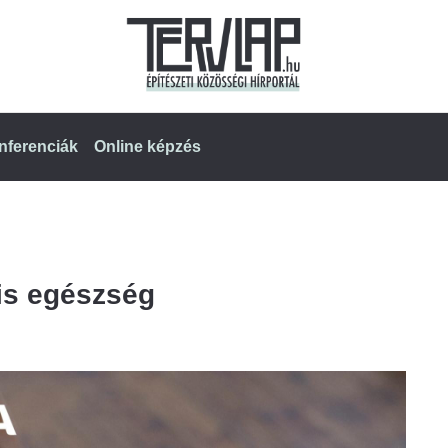
nferenciák
Online képzés
lis egészség