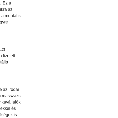
. Ez a
ukra az
 a mentális
gyre
Ezt
 fizetett
tális
 az irodai
 a masszázs,
kavállalók.
ekkel és
őségek is