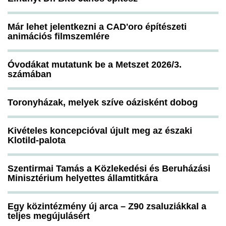
Már lehet jelentkezni a CAD'oro építészeti
animációs filmszemlére
Óvodákat mutatunk be a Metszet 2026/3.
számában
Toronyházak, melyek szíve oázisként dobog
Kivételes koncepcióval újult meg az északi
Klotild-palota
Szentirmai Tamás a Közlekedési és Beruházási
Minisztérium helyettes államtitkára
Egy közintézmény új arca – Z90 zsaluziákkal a
teljes megújulásért