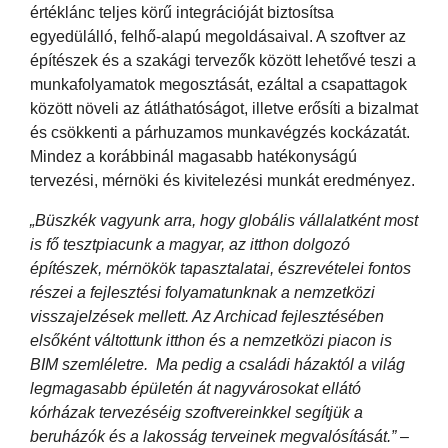
értéklánc teljes körű integrációját biztosítsa
egyedülálló, felhő-alapú megoldásaival. A szoftver az
építészek és a szakági tervezők között lehetővé teszi a
munkafolyamatok megosztását, ezáltal a csapattagok
között növeli az átláthatóságot, illetve erősíti a bizalmat
és csökkenti a párhuzamos munkavégzés kockázatát.
Mindez a korábbinál magasabb hatékonyságú
tervezési, mérnöki és kivitelezési munkát eredményez.
„Büszkék vagyunk arra, hogy globális vállalatként most
is fő tesztpiacunk a magyar, az itthon dolgozó
építészek, mérnökök tapasztalatai, észrevételei fontos
részei a fejlesztési folyamatunknak a nemzetközi
visszajelzések mellett. Az Archicad fejlesztésében
elsőként váltottunk itthon és a nemzetközi piacon is
BIM szemléletre. Ma pedig a családi házaktól a világ
legmagasabb épületén át nagyvárosokat ellátó
kórházak tervezéséig szoftvereinkkel segítjük a
beruházók és a lakosság terveinek megvalósítását.”
–