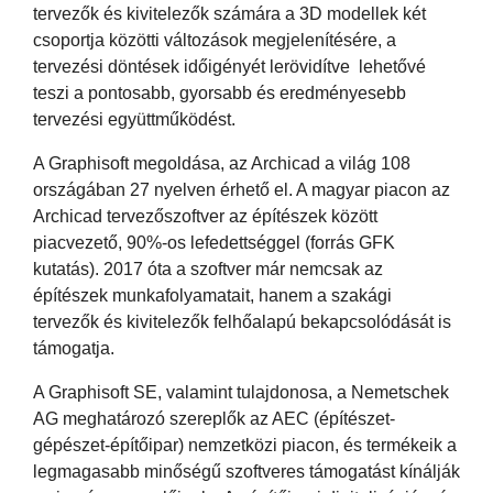
tervezők és kivitelezők számára a 3D modellek két
csoportja közötti változások megjelenítésére, a
tervezési döntések időigényét lerövidítve lehetővé
teszi a pontosabb, gyorsabb és eredményesebb
tervezési együttműködést.
A Graphisoft megoldása, az Archicad a világ 108
országában 27 nyelven érhető el. A magyar piacon az
Archicad tervezőszoftver az építészek között
piacvezető, 90%-os lefedettséggel (forrás GFK
kutatás). 2017 óta a szoftver már nemcsak az
építészek munkafolyamatait, hanem a szakági
tervezők és kivitelezők felhőalapú bekapcsolódását is
támogatja.
A Graphisoft SE, valamint tulajdonosa, a Nemetschek
AG meghatározó szereplők az AEC (építészet-
gépészet-építőipar) nemzetközi piacon, és termékeik a
legmagasabb minőségű szoftveres támogatást kínálják