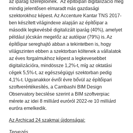
az iparág szereplőinek. Az építőipari digitalizáció még
mindig jelentősen elmaradt más gazdasági
szektorokhoz képest. Az Accenture Kantar TNS 2017-
ben készített világindexe alapján az építőipar a
második legkevésbé digitalizált iparág (40%), amelyet
például jócskán megelőz az autóipar (79%) is. Az
építőipar sereghajtó abban a tekintetben is, hogy
világszinten ebben a szektorban költenek a vállalatok
az éves forgalmukhoz képest a legkevesebbet
digitalizációra, mindössze 1,2%-t, míg az oktatási
cégek 5,5%-t, az egészségügyi szektorban pedig
4,1%-t. Ugyanakkor évről évre bővül az építőipari
szoftverértékesítés, a Cambashi BIM Design
Observatory becslése szerint a BIM szoftverpiac
mérete az idei 8 milliárd euróról 2022-re 10 milliárd
euróra emelkedik.
Az Archicad 24 szakmai újdonságai:
Tervezés