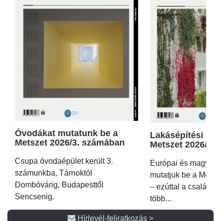
Óvodákat mutatunk be a
Lakásépítési kör
Metszet 2026/3. számában
Metszet 2026/2.
Csupa óvodaépület került 3.
Európai és magyar p
számunkba, Tárnoktól
mutatjuk be a Metsz
Dombóvárig, Budapesttől
– ezúttal a családi 
Sencsenig.
több...
Hírlevél-feliratkozás >