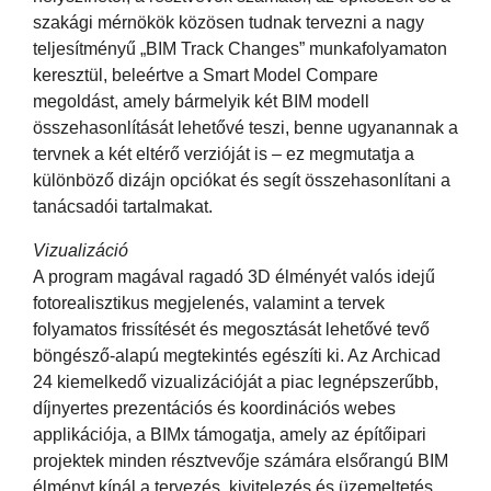
szakági mérnökök közösen tudnak tervezni a nagy
teljesítményű „BIM Track Changes” munkafolyamaton
keresztül, beleértve a Smart Model Compare
megoldást, amely bármelyik két BIM modell
összehasonlítását lehetővé teszi, benne ugyanannak a
tervnek a két eltérő verzióját is – ez megmutatja a
különböző dizájn opciókat és segít összehasonlítani a
tanácsadói tartalmakat.
Vizualizáció
A program magával ragadó 3D élményét valós idejű
fotorealisztikus megjelenés, valamint a tervek
folyamatos frissítését és megosztását lehetővé tevő
böngésző-alapú megtekintés egészíti ki. Az Archicad
24 kiemelkedő vizualizációját a piac legnépszerűbb,
díjnyertes prezentációs és koordinációs webes
applikációja, a BIMx támogatja, amely az építőipari
projektek minden résztvevője számára elsőrangú BIM
élményt kínál a tervezés, kivitelezés és üzemeltetés