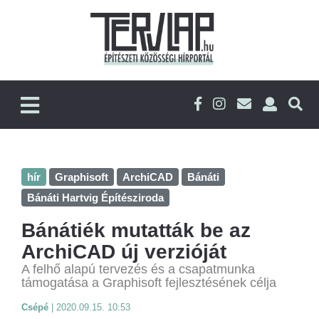
hír
Graphisoft
ArchiCAD
Bánáti
Bánáti Hartvig Építésziroda
Bánátiék mutatták be az
ArchiCAD új verzióját
A felhő alapú tervezés és a csapatmunka
támogatása a Graphisoft fejlesztésének célja
Csépé
|
2020.09.15. 10:53