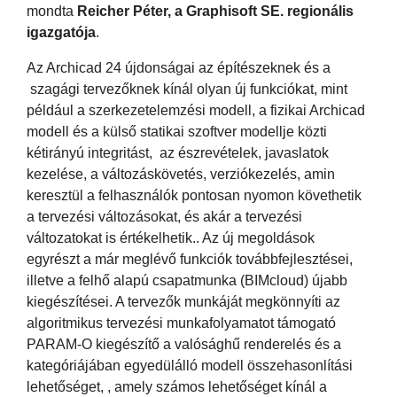
mondta
Reicher Péter, a Graphisoft SE. regionális
igazgatója
.
Az Archicad 24 újdonságai az építészeknek és a
szagági tervezőknek kínál olyan új funkciókat, mint
például a szerkezetelemzési modell, a fizikai Archicad
modell és a külső statikai szoftver modellje közti
kétirányú integritást, az észrevételek, javaslatok
kezelése, a változáskövetés, verziókezelés, amin
keresztül a felhasználók pontosan nyomon követhetik
a tervezési változásokat, és akár a tervezési
változatokat is értékelhetik.. Az új megoldások
egyrészt a már meglévő funkciók továbbfejlesztései,
illetve a felhő alapú csapatmunka (BIMcloud) újabb
kiegészítései. A tervezők munkáját megkönnyíti az
algoritmikus tervezési munkafolyamatot támogató
PARAM-O kiegészítő a valósághű renderelés és a
kategóriájában egyedülálló modell összehasonlítási
lehetőséget, , amely számos lehetőséget kínál a