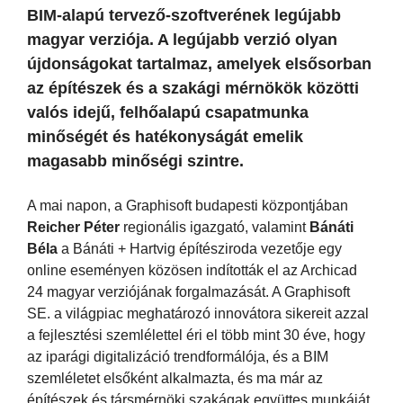
BIM-alapú tervező-szoftverének legújabb
magyar verziója. A legújabb verzió olyan
újdonságokat tartalmaz, amelyek elsősorban
az építészek és a szakági mérnökök közötti
valós idejű, felhőalapú csapatmunka
minőségét és hatékonyságát emelik
magasabb minőségi szintre.
A mai napon, a Graphisoft budapesti központjában
Reicher Péter
regionális igazgató, valamint
Bánáti
Béla
a Bánáti + Hartvig építésziroda vezetője egy
online eseményen közösen indították el az Archicad
24 magyar verziójának forgalmazását. A Graphisoft
SE. a világpiac meghatározó innovátora sikereit azzal
a fejlesztési szemlélettel éri el több mint 30 éve, hogy
az iparági digitalizáció trendformálója, és a BIM
szemléletet elsőként alkalmazta, és ma már az
építészek és társmérnöki szakágak együttes munkáját