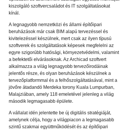
kiszolgáló szoftvercsaládot és IT szolgáltatásokat
kínál.
A legnagyobb nemzetközi és állami építőipari
beruházások már csak BIM alapú tervezéssel és
kivitelezéssel készülnek, mert csak az ilyen típusú
szoftverek és szolgáltatások képesek megfelelni az
egyre szigorúbb hatósági, környezetvédelmi, valamint
a befektetői elvárásoknak. Az Archicad szoftvert
alkalmazza a világ legnagyobb tervezőirodáinak
jelentős része, és olyan beruházások készülnek a
tervezőplatformmal és a felhőszolgáltatásával, mint a
jövőre átadandó Merdeka torony Kuala Lumpurban,
Malajziában, amely 118 emeletével jelenleg a világ
második legmagasabb épülete.
A vállalat idén jelentette be új digitális stratégiáját,
amelynek célja, hogy a világpiacon a legmagasabb
szintű szakmai együttműködését és az építőipari