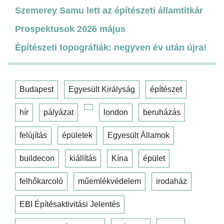
Szemerey Samu lett az építészeti államtitkár
Prospektusok 2026 május
Építészeti topográfiák: negyven év után újra!
Budapest
Egyesült Királyság
építészet
hír
pályázat
london
beruházás
felújítás
épületek
Egyesült Államok
buildecon
kiállítás
Kína
épület
felhőkarcoló
műemlékvédelem
irodaház
EBI Építésaktivitási Jelentés