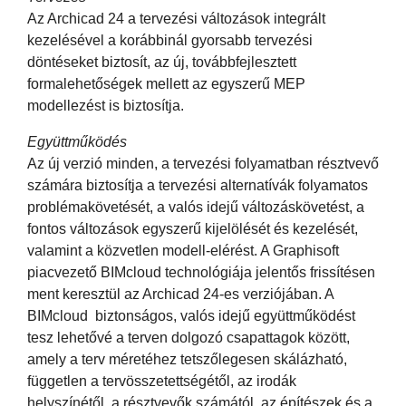
Az Archicad 24 a tervezési változások integrált
kezelésével a korábbinál gyorsabb tervezési
döntéseket biztosít, az új, továbbfejlesztett
formalehetőségek mellett az egyszerű MEP
modellezést is biztosítja.
Együttműködés
Az új verzió minden, a tervezési folyamatban résztvevő
számára biztosítja a tervezési alternatívák folyamatos
problémakövetését, a valós idejű változáskövetést, a
fontos változások egyszerű kijelölését és kezelését,
valamint a közvetlen modell-elérést. A Graphisoft
piacvezető BIMcloud technológiája jelentős frissítésen
ment keresztül az Archicad 24-es verziójában. A
BIMcloud biztonságos, valós idejű együttműködést
tesz lehetővé a terven dolgozó csapattagok között,
amely a terv méretéhez tetszőlegesen skálázható,
független a tervösszetettségétől, az irodák
helyszínétől, a résztvevők számától, az építészek és a