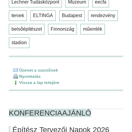
Lechner Tudásközpont
Múzeum
eecfa
tervek
ELTINGA
Budapest
rendezvény
belsőépítészet
Finnország
műemlék
stadion
Üzenet a szerzőnek
Nyomtatás
Vissza a lap tetejére
KONFERENCIAAJÁNLÓ
Építész Tervezői Napok 2026