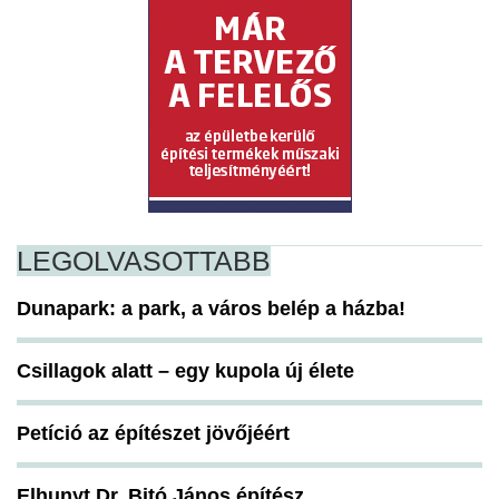
LEGOLVASOTTABB
Dunapark: a park, a város belép a házba!
Csillagok alatt – egy kupola új élete
Petíció az építészet jövőjéért
Elhunyt Dr. Bitó János építész