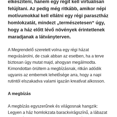
elkészíteni, hanem egy régit kell virtuálisan
felújítani. Az pedig még ritkább, amikor népi
motívumokkal kell ellátni egy régi parasztház
homlokzatát, mindezt „természetesen” úgy,
hogy a ház előtt lévő növények érintetlenek
maradjanak a látványterven.
A Megrendelő szeretett volna egy régi házat
megvásárolni, de csak abban az esetben, ha a terve
biztosan úgy mutat majd, ahogyan megálmodta.
Kimondottan örültem a megbízásnak, ritkán adódik
ugyanis az embernek lehetősége arra, hogy a napi
rutintól elszakadva valami igazán kreatívat alkosson.
A megbízás
A megbízás egyszerűnek és világosnak hangzik:
Legyen a ház homlokzata barackvirágszínű, a lábazat