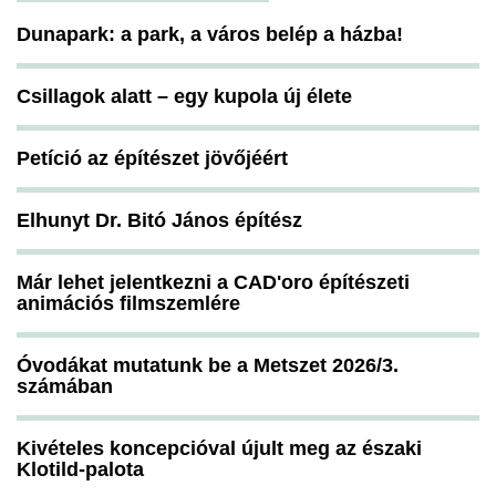
Dunapark: a park, a város belép a házba!
Csillagok alatt – egy kupola új élete
Petíció az építészet jövőjéért
Elhunyt Dr. Bitó János építész
Már lehet jelentkezni a CAD'oro építészeti
animációs filmszemlére
Óvodákat mutatunk be a Metszet 2026/3.
számában
Kivételes koncepcióval újult meg az északi
Klotild-palota