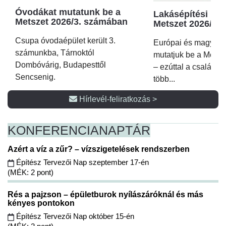
Óvodákat mutatunk be a
Lakásépítési kör
Metszet 2026/3. számában
Metszet 2026/2.
Csupa óvodaépület került 3.
Európai és magyar p
számunkba, Tárnoktól
mutatjuk be a Metsz
Dombóvárig, Budapesttől
– ezúttal a családi 
Sencsenig.
több...
Hírlevél-feliratkozás >
KONFERENCIA
NAPTÁR
Azért a víz a zűr? – vízszigetelések rendszerben
Építész Tervezői Nap szeptember 17-én
(MÉK: 2 pont)
Rés a pajzson – épületburok nyílászáróknál és más
kényes pontokon
Építész Tervezői Nap október 15-én