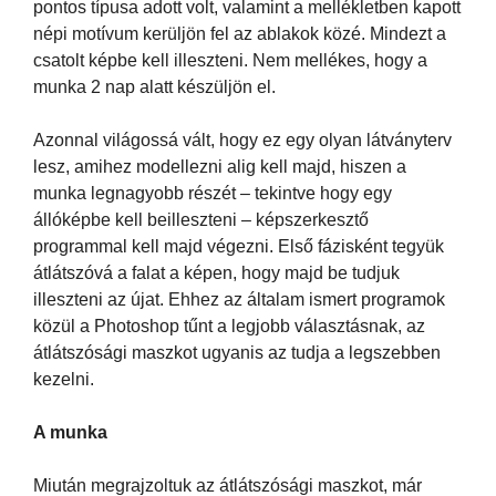
pontos típusa adott volt, valamint a mellékletben kapott
népi motívum kerüljön fel az ablakok közé. Mindezt a
csatolt képbe kell illeszteni. Nem mellékes, hogy a
munka 2 nap alatt készüljön el.
Azonnal világossá vált, hogy ez egy olyan látványterv
lesz, amihez modellezni alig kell majd, hiszen a
munka legnagyobb részét – tekintve hogy egy
állóképbe kell beilleszteni – képszerkesztő
programmal kell majd végezni. Első fázisként tegyük
átlátszóvá a falat a képen, hogy majd be tudjuk
illeszteni az újat. Ehhez az általam ismert programok
közül a Photoshop tűnt a legjobb választásnak, az
átlátszósági maszkot ugyanis az tudja a legszebben
kezelni.
A munka
Miután megrajzoltuk az átlátszósági maszkot, már