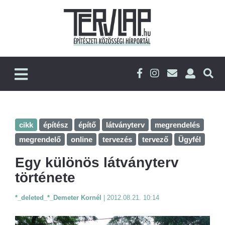
cikk
építész
építő
látványterv
megrendelés
megrendelő
online
tervezés
tervező
Ügyfél
Egy különös látványterv
története
*_deleted_*_Demeter Kornél
|
2012.08.21. 10:14