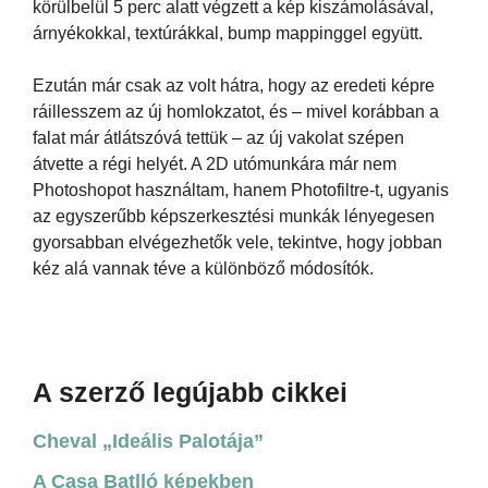
körülbelül 5 perc alatt végzett a kép kiszámolásával,
árnyékokkal, textúrákkal, bump mappinggel együtt.
Ezután már csak az volt hátra, hogy az eredeti képre
ráillesszem az új homlokzatot, és – mivel korábban a
falat már átlátszóvá tettük – az új vakolat szépen
átvette a régi helyét. A 2D utómunkára már nem
Photoshopot használtam, hanem Photofiltre-t, ugyanis
az egyszerűbb képszerkesztési munkák lényegesen
gyorsabban elvégezhetők vele, tekintve, hogy jobban
kéz alá vannak téve a különböző módosítók.
A szerző legújabb cikkei
Cheval „Ideális Palotája”
A Casa Batlló képekben