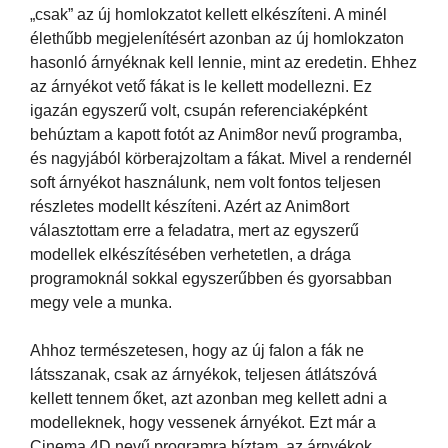
„csak” az új homlokzatot kellett elkészíteni. A minél
élethűbb megjelenítésért azonban az új homlokzaton
hasonló árnyéknak kell lennie, mint az eredetin. Ehhez
az árnyékot vető fákat is le kellett modellezni. Ez
igazán egyszerű volt, csupán referenciaképként
behúztam a kapott fotót az Anim8or nevű programba,
és nagyjából körberajzoltam a fákat. Mivel a rendernél
soft árnyékot használunk, nem volt fontos teljesen
részletes modellt készíteni. Azért az Anim8ort
választottam erre a feladatra, mert az egyszerű
modellek elkészítésében verhetetlen, a drága
programoknál sokkal egyszerűbben és gyorsabban
megy vele a munka.
Ahhoz természetesen, hogy az új falon a fák ne
látsszanak, csak az árnyékok, teljesen átlátszóvá
kellett tennem őket, azt azonban meg kellett adni a
modelleknek, hogy vessenek árnyékot. Ezt már a
Cinema 4D nevű programra bíztam, az árnyékok