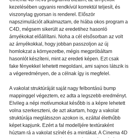
kezelésében ugyanis rendkívül korrektül teljesít, és
viszonylag gyorsan is renderel. Először
napszimulációt alkalmaztam, de hiába okos program a
C4D, mégsem sikerült az eredetihez hasonló
árnyékokat előállítani. Noha a cél elsősorban az volt
az árnyékokkal, hogy jobban passzoljon az új
homlokzat a környezetbe, mégis megpróbáltam
hasonlót készíteni, mint az eredeti képen. Ezt csak
fake fényekkel lehetett megoldani, ami sajnos látszik is
a végeredményen, de a célnak így is megfelel.
A vakolat struktúráját saját nagy felbontású bump
mappinggel végeztem, ez adta a legszebb eredményt.
Elvileg a népi motívumokat később is a képre lehetett
volna szerkeszteni, de azt akartam, hogy a vakolat
struktúrája meglátsszon azokon is, ezáltal élethűbb
képet kapjunk. Ezért a fal modelljére textúraként
húztam rá a vakolat színét és a mintákat. A Cinema 4D