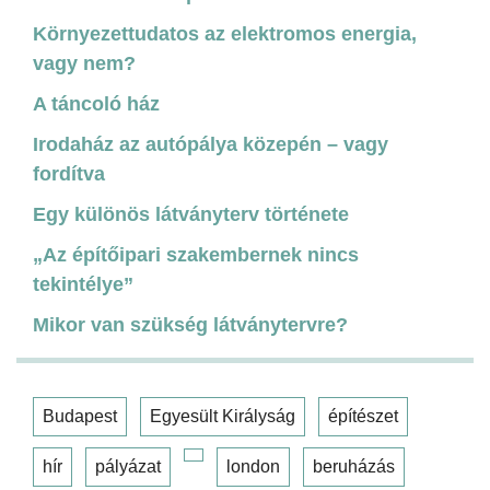
Környezettudatos az elektromos energia,
vagy nem?
A táncoló ház
Irodaház az autópálya közepén – vagy
fordítva
Egy különös látványterv története
„Az építőipari szakembernek nincs
tekintélye”
Mikor van szükség látványtervre?
Budapest
Egyesült Királyság
építészet
hír
pályázat
london
beruházás