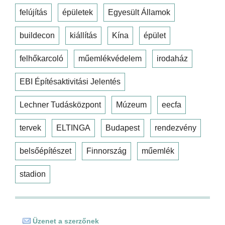
felújítás
épületek
Egyesült Államok
buildecon
kiállítás
Kína
épület
felhőkarcoló
műemlékvédelem
irodaház
EBI Építésaktivitási Jelentés
Lechner Tudásközpont
Múzeum
eecfa
tervek
ELTINGA
Budapest
rendezvény
belsőépítészet
Finnország
műemlék
stadion
Üzenet a szerzőnek