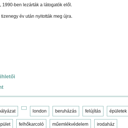
, 1990-ben lezárták a látogatók elől.
 tizenegy év után nyitották meg újra.
ihletői
nt
pályázat
london
beruházás
felújítás
épületek
pület
felhőkarcoló
műemlékvédelem
irodaház