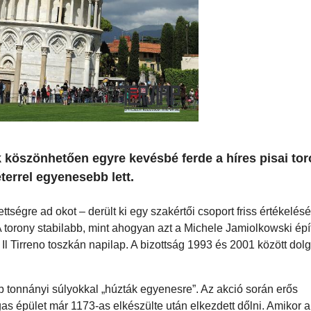
 köszönhetően egyre kevésbé ferde a híres pisai tor
errel egyenesebb lett.
ttségre ad okot – derült ki egy szakértői csoport friss értékelésé
A torony stabilabb, mint ahogyan azt a Michele Jamiolkowski é
Il Tirreno toszkán napilap. A bizottság 1993 és 2001 között dolg
öbb tonnányi súlyokkal „húzták egyenesre”. Az akció során erős
as épület már 1173-as elkészülte után elkezdett dőlni. Amikor a