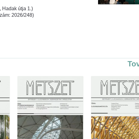
 Hadak útja 1.)
rszám: 2026/248)
To