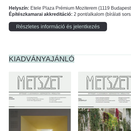
Helyszín:
Etele Plaza Prémium Moziterem (1119 Budapest,
Építészkamarai akkreditáció:
2 pont/alkalom (bírálati so
Részletes információ és jelentkezés
KIADVÁNYAJÁNLÓ