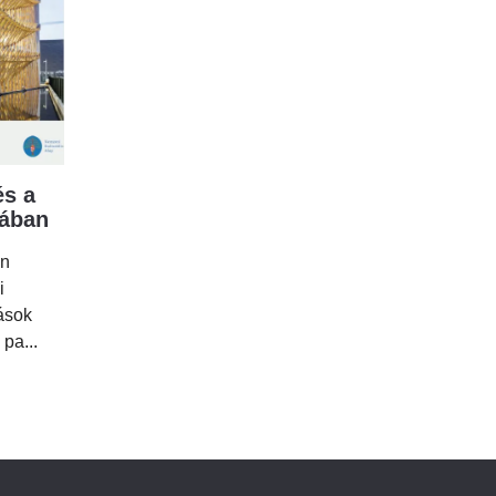
s a
mában
en
i
tások
 pa...