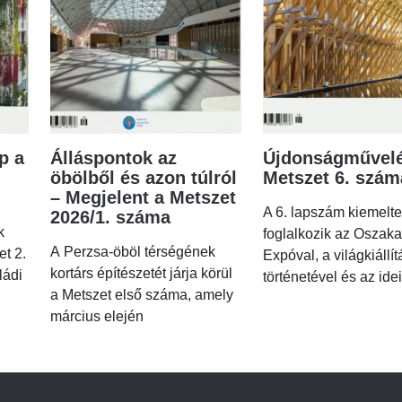
p a
Álláspontok az
Újdonságművelé
öbölből és azon túlról
Metszet 6. szá
– Megjelent a Metszet
A 6. lapszám kiemelt
2026/1. száma
k
foglalkozik az Oszaka
A Perzsa-öböl térségének
et 2.
Expóval, a világkiállí
kortárs építészetét járja körül
ládi
történetével és az idei
a Metszet első száma, amely
március elején