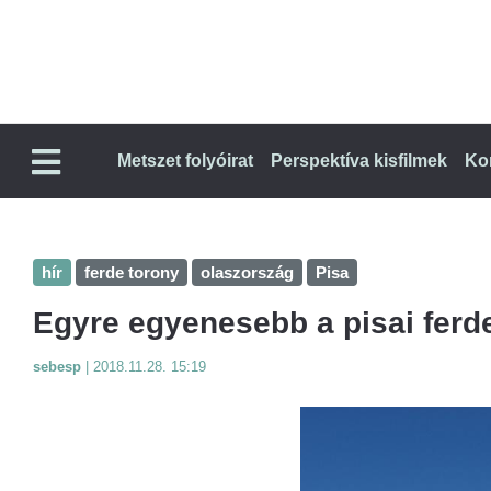
Metszet folyóirat
Perspektíva kisfilmek
Ko
hír
ferde torony
olaszország
Pisa
Egyre egyenesebb a pisai ferd
sebesp
|
2018.11.28. 15:19