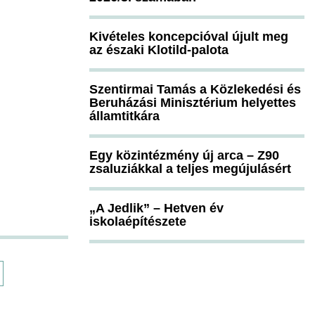
Kivételes koncepcióval újult meg
az északi Klotild-palota
Szentirmai Tamás a Közlekedési és
Beruházási Minisztérium helyettes
államtitkára
Egy közintézmény új arca – Z90
zsaluziákkal a teljes megújulásért
„A Jedlik” – Hetven év
iskolaépítészete