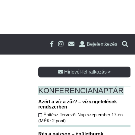
Bejelentkezés
Hírlevél-feliratkozás >
KONFERENCIA
NAPTÁR
Azért a víz a zűr? – vízszigetelések
rendszerben
Építész Tervezői Nap szeptember 17-én
(MÉK: 2 pont)
Rés a pajzson – épületburok