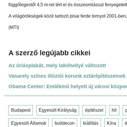
függőlegestől 4,5 m-rel tért el és összeomlással fenyegetett
A világörökségek közé tartozó pisai ferde tornyot 2001-ben,
(MTI)
A szerző legújabb cikkei
Az óriásplakát, mely lakóhellyé változott
Vasarely színes illúziói korunk sztárépítészeinek 
Obama Center: Emlékmű helyett új városi közpo
Budapest
Egyesült Királyság
építészet
hír
Egyesült Államok
buildecon
kiállítás
Kína
é