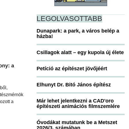
LEGOLVASOTTABB
Dunapark: a park, a város belép a
házba!
Csillagok alatt – egy kupola új élete
ony: a
Petíció az építészet jövőjéért
Elhunyt Dr. Bitó János építész
ből,
pítészmérnök
Már lehet jelentkezni a CAD'oro
ozott a
építészeti animációs filmszemlére
Óvodákat mutatunk be a Metszet
2026/3. számában