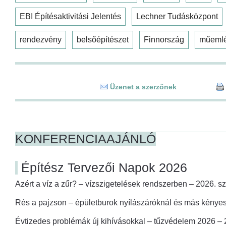
EBI Építésaktivitási Jelentés
Lechner Tudásközpont
rendezvény
belsőépítészet
Finnország
műeml
Üzenet a szerzőnek
KONFERENCIAAJÁNLÓ
Építész Tervezői Napok 2026
Azért a víz a zűr? – vízszigetelések rendszerben – 2026. s
Rés a pajzson – épületburok nyílászáróknál és más kényes
Évtizedes problémák új kihívásokkal – tűzvédelem 2026 –