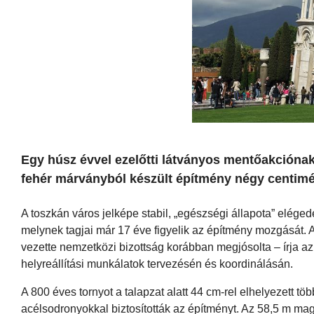
Egy húsz évvel ezelőtti látványos mentőakciónak
fehér márványból készült építmény négy centimét
A toszkán város jelképe stabil, „egészségi állapota” elégede
melynek tagjai már 17 éve figyelik az építmény mozgását. 
vezette nemzetközi bizottság korábban megjósolta – írja az 
helyreállítási munkálatok tervezésén és koordinálásán.
A 800 éves tornyot a talapzat alatt 44 cm-rel elhelyezett t
acélsodronyokkal biztosították az építményt. Az 58,5 m mag