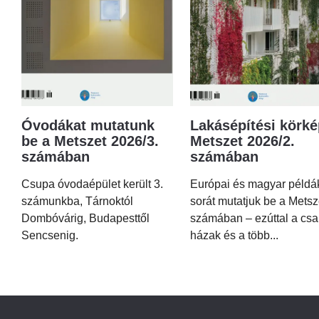
Óvodákat mutatunk
Lakásépítési körké
be a Metszet 2026/3.
Metszet 2026/2.
számában
számában
Csupa óvodaépület került 3.
Európai és magyar példá
számunkba, Tárnoktól
sorát mutatjuk be a Metsz
Dombóvárig, Budapesttől
számában – ezúttal a csa
Sencsenig.
házak és a több...