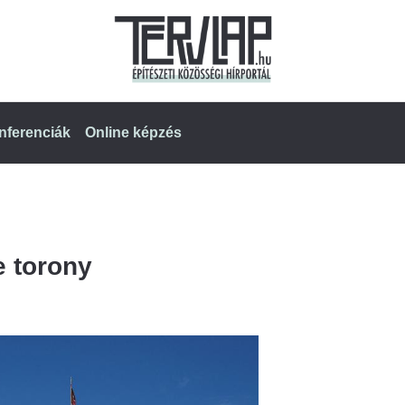
nferenciák
Online képzés
e torony