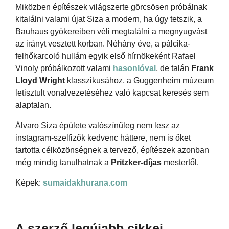
Miközben építészek világszerte görcsösen próbálnak
kitalálni valami újat Siza a modern, ha úgy tetszik, a
Bauhaus gyökereiben véli megtalálni a megnyugvást
az irányt vesztett korban. Néhány éve, a pálcika-
felhőkarcoló hullám egyik első hírnökeként Rafael
Vinoly próbálkozott valami
hasonlóval
, de talán
Frank
Lloyd Wright
klasszikusához, a Guggenheim múzeum
letisztult vonalvezetéséhez való kapcsat keresés sem
alaptalan.
Álvaro Siza épülete valószínűleg nem lesz az
instagram-szelfizők kedvenc háttere, nem is őket
tartotta célközönségnek a tervező, építészek azonban
még mindig tanulhatnak a
Pritzker-díjas
mestertől.
Képek:
sumaidakhurana.com
A szerző legújabb cikkei