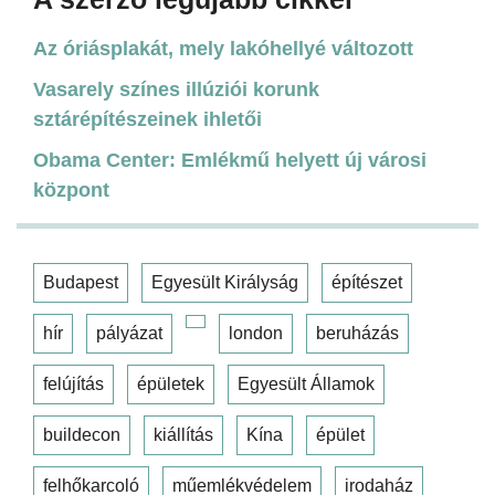
Az óriásplakát, mely lakóhellyé változott
Vasarely színes illúziói korunk
sztárépítészeinek ihletői
Obama Center: Emlékmű helyett új városi
központ
Budapest
Egyesült Királyság
építészet
hír
pályázat
london
beruházás
felújítás
épületek
Egyesült Államok
buildecon
kiállítás
Kína
épület
felhőkarcoló
műemlékvédelem
irodaház