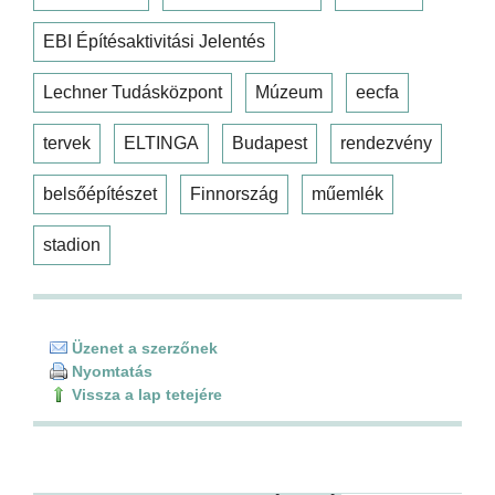
EBI Építésaktivitási Jelentés
Lechner Tudásközpont
Múzeum
eecfa
tervek
ELTINGA
Budapest
rendezvény
belsőépítészet
Finnország
műemlék
stadion
Üzenet a szerzőnek
Nyomtatás
Vissza a lap tetejére