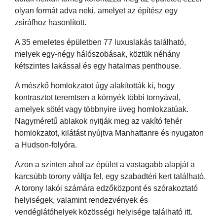
olyan formát adva neki, amelyet az építész egy
zsiráfhoz hasonlított.
A 35 emeletes épületben 77 luxuslakás található,
melyek egy-négy hálószobásak, köztük néhány
kétszintes lakással és egy hatalmas penthouse.
A mészkő homlokzatot úgy alakították ki, hogy
kontrasztot teremtsen a környék többi tornyával,
amelyek sötét vagy többnyire üveg homlokzatúak.
Nagyméretű ablakok nyitják meg az vakító fehér
homlokzatot, kilátást nyújtva Manhattanre és nyugaton
a Hudson-folyóra.
Azon a szinten ahol az épület a vastagabb alapját a
karcsúbb torony váltja fel, egy szabadtéri kert található.
A torony lakói számára edzőközpont és szórakoztató
helyiségek, valamint rendezvények és
vendéglátóhelyek közösségi helyisége található itt.