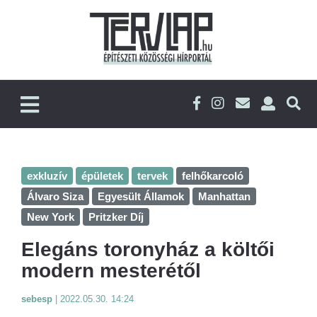
exkluzív
épületek
tervek
felhőkarcoló
Álvaro Siza
Egyesült Államok
Manhattan
New York
Pritzker Díj
Elegáns toronyház a költői
modern mesterétől
sebesp
|
2022.05.30. 14:24