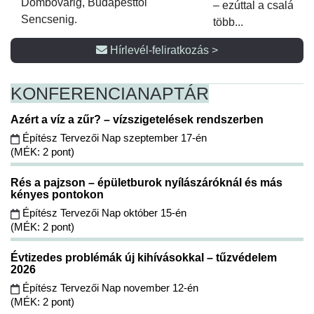
Dombóvárig, Budapesttől
– ezúttal a családi 
Sencsenig.
több...
Hírlevél-feliratkozás >
KONFERENCIA
NAPTÁR
Azért a víz a zűr? – vízszigetelések rendszerben
Építész Tervezői Nap szeptember 17-én
(MÉK: 2 pont)
Rés a pajzson – épületburok nyílászáróknál és más
kényes pontokon
Építész Tervezői Nap október 15-én
(MÉK: 2 pont)
Évtizedes problémák új kihívásokkal – tűzvédelem
2026
Építész Tervezői Nap november 12-én
(MÉK: 2 pont)