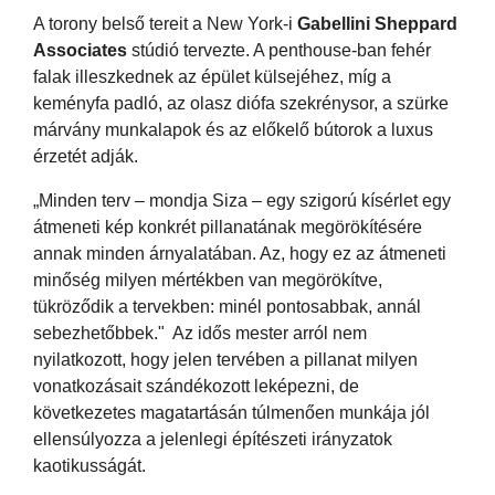
A torony belső tereit a New York-i
Gabellini Sheppard
Associates
stúdió tervezte. A penthouse-ban fehér
falak illeszkednek az épület külsejéhez, míg a
keményfa padló, az olasz diófa szekrénysor, a szürke
márvány munkalapok és az előkelő bútorok a luxus
érzetét adják.
„Minden terv – mondja Siza – egy szigorú kísérlet egy
átmeneti kép konkrét pillanatának megörökítésére
annak minden árnyalatában. Az, hogy ez az átmeneti
minőség milyen mértékben van megörökítve,
tükröződik a tervekben: minél pontosabbak, annál
sebezhetőbbek." Az idős mester arról nem
nyilatkozott, hogy jelen tervében a pillanat milyen
vonatkozásait szándékozott leképezni, de
következetes magatartásán túlmenően munkája jól
ellensúlyozza a jelenlegi építészeti irányzatok
kaotikusságát.