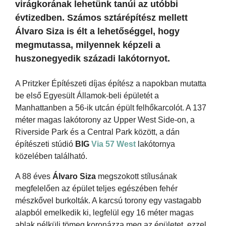
virágkorának lehetünk tanúi az utóbbi
évtizedben. Számos sztárépítész mellett
Álvaro Siza is élt a lehetőséggel, hogy
megmutassa, milyennek képzeli a
huszonegyedik századi lakótornyot.
A Pritzker Építészeti díjas építész a napokban mutatta
be első Egyesült Államok-beli épületét a
Manhattanben a 56-ik utcán épült felhőkarcolót. A 137
méter magas lakótorony az Upper West Side-on, a
Riverside Park és a Central Park között, a dán
építészeti stúdió
BIG
Via 57 West
lakótornya
közelében található.
A 88 éves
Álvaro Siza
megszokott stílusának
megfelelően az épület teljes egészében fehér
mészkővel burkolták. A karcsú torony egy vastagabb
alapból emelkedik ki, legfelül egy 16 méter magas
ablak nélküli tömeg koronázza meg az épületet, ezzel