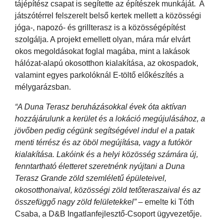
tájépítész csapat is segítette az építészek munkáját. A
játszótérrel felszerelt belső kertek mellett a közösségi
jóga-, napozó- és grillterasz is a közösségépítést
szolgálja. A projekt emellett olyan, mára már elvárt
okos megoldásokat foglal magába, mint a lakások
hálózat-alapú okosotthon kialakítása, az okospadok,
valamint egyes parkolóknál E-töltő előkészítés a
mélygarázsban.
“A Duna Terasz beruházásokkal évek óta aktívan
hozzájárulunk a kerület és a lokáció megújulásához, a
jövőben pedig cégünk segítségével indul el a patak
menti térrész és az öböl megújítása, vagy a futókör
kialakítása. Lakóink és a helyi közösség számára új,
fenntartható életteret szeretnénk nyújtani a Duna
Terasz Grande zöld szemléletű épületeivel,
okosotthonaival, közösségi zöld tetőteraszaival és az
összefüggő nagy zöld felületekkel”
– emelte ki Tóth
Csaba, a D&B Ingatlanfejlesztő-Csoport ügyvezetője.