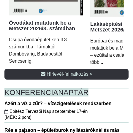
Óvodákat mutatunk be a
Lakásépítési kör
Metszet 2026/3. számában
Metszet 2026/2.
Csupa óvodaépület került 3.
Európai és magyar p
számunkba, Tárnoktól
mutatjuk be a Metsz
Dombóvárig, Budapesttől
– ezúttal a családi 
Sencsenig.
több...
Hírlevél-feliratkozás >
KONFERENCIA
NAPTÁR
Azért a víz a zűr? – vízszigetelések rendszerben
Építész Tervezői Nap szeptember 17-én
(MÉK: 2 pont)
Rés a pajzson – épületburok nyílászáróknál és más