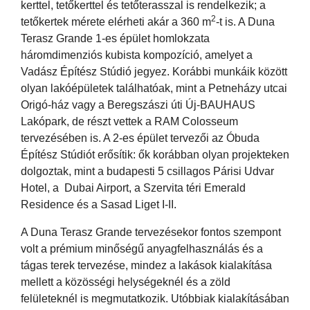
kerttel, tetőkerttel és tetőterasszal is rendelkezik; a
2
tetőkertek mérete elérheti akár a 360 m
-t is. A Duna
Terasz Grande 1-es épület homlokzata
háromdimenziós kubista kompozíció, amelyet a
Vadász Építész Stúdió jegyez. Korábbi munkáik között
olyan lakóépületek találhatóak, mint a Petneházy utcai
Origó-ház vagy a Beregszászi úti Új-BAUHAUS
Lakópark, de részt vettek a RAM Colosseum
tervezésében is. A 2-es épület tervezői az Óbuda
Építész Stúdiót erősítik: ők korábban olyan projekteken
dolgoztak, mint a budapesti 5 csillagos Párisi Udvar
Hotel, a Dubai Airport, a Szervita téri Emerald
Residence és a Sasad Liget I-II.
A Duna Terasz Grande tervezésekor fontos szempont
volt a prémium minőségű anyagfelhasználás és a
tágas terek tervezése, mindez a lakások kialakítása
mellett a közösségi helységeknél és a zöld
felületeknél is megmutatkozik. Utóbbiak kialakításában