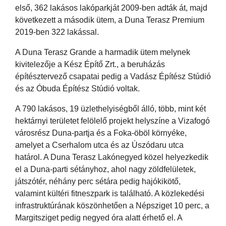
első, 362 lakásos lakóparkját 2009-ben adták át, majd
következett a második ütem, a Duna Terasz Premium
2019-ben 322 lakással.
A Duna Terasz Grande a harmadik ütem melynek
kivitelezője a Kész Építő Zrt., a beruházás
építésztervező csapatai pedig a Vadász Építész Stúdió
és az Óbuda Építész Stúdió voltak.
A 790 lakásos, 19 üzlethelyiségből álló, több, mint két
hektárnyi területet felölelő projekt helyszíne a Vizafogó
városrész Duna-partja és a Foka-öböl környéke,
amelyet a Cserhalom utca és az Úszódaru utca
határol. A Duna Terasz Lakónegyed közel helyezkedik
el a Duna-parti sétányhoz, ahol nagy zöldfelületek,
játszótér, néhány perc sétára pedig hajókikötő,
valamint kültéri fitneszpark is található. A közlekedési
infrastruktúrának köszönhetően a Népsziget 10 perc, a
Margitsziget pedig negyed óra alatt érhető el. A