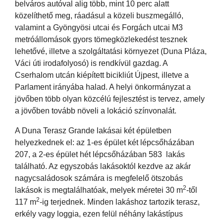
belváros autóval alig több, mint 10 perc alatt
közelíthető meg, ráadásul a közeli buszmegálló,
valamint a Gyöngyösi utcai és Forgách utcai M3
metróállomások gyors tömegközlekedést tesznek
lehetővé, illetve a szolgáltatási környezet (Duna Pláza,
Váci úti irodafolyosó) is rendkívül gazdag. A
Cserhalom utcán kiépített bicikliút Újpest, illetve a
Parlament irányába halad. A helyi önkormányzat a
jövőben több olyan közcélú fejlesztést is tervez, amely
a jövőben tovább növeli a lokáció színvonalát.
A Duna Terasz Grande lakásai két épületben
helyezkednek el: az 1-es épület két lépcsőházában
207, a 2-es épület hét lépcsőházában 583 lakás
található. Az egyszobás lakásoktól kezdve az akár
nagycsaládosok számára is megfelelő ötszobás
2
lakások is megtalálhatóak, melyek méretei 30 m
-től
2
117 m
-ig terjednek. Minden lakáshoz tartozik terasz,
erkély vagy loggia, ezen felül néhány lakástípus