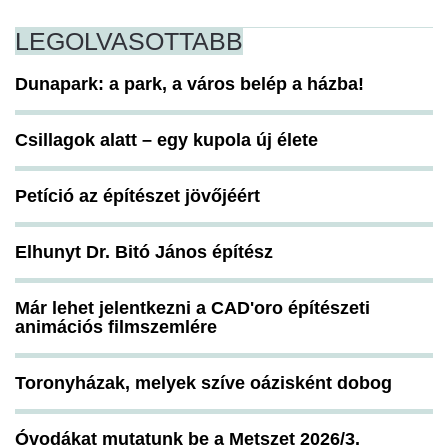
LEGOLVASOTTABB
Dunapark: a park, a város belép a házba!
Csillagok alatt – egy kupola új élete
Petíció az építészet jövőjéért
Elhunyt Dr. Bitó János építész
Már lehet jelentkezni a CAD'oro építészeti
animációs filmszemlére
Toronyházak, melyek szíve oázisként dobog
Óvodákat mutatunk be a Metszet 2026/3.