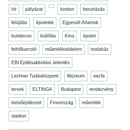
hír
pályázat
london
beruházás
felújítás
épületek
Egyesült Államok
buildecon
kiállítás
Kína
épület
felhőkarcoló
műemlékvédelem
irodaház
EBI Építésaktivitási Jelentés
Lechner Tudásközpont
Múzeum
eecfa
tervek
ELTINGA
Budapest
rendezvény
belsőépítészet
Finnország
műemlék
stadion