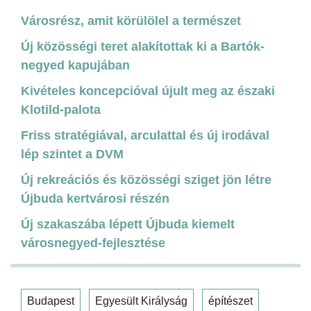
Városrész, amit körülölel a természet
Új közösségi teret alakítottak ki a Bartók-
negyed kapujában
Kivételes koncepcióval újult meg az északi
Klotild-palota
Friss stratégiával, arculattal és új irodával
lép szintet a DVM
Új rekreációs és közösségi sziget jön létre
Újbuda kertvárosi részén
Új szakaszába lépett Újbuda kiemelt
városnegyed-fejlesztése
Budapest
Egyesült Királyság
építészet