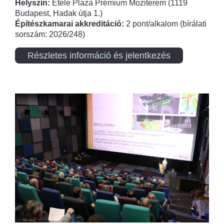
Helyszín:
Etele Plaza Prémium Moziterem (1119
Budapest, Hadak útja 1.)
Építészkamarai akkreditáció:
2 pont/alkalom (bírálati
sorszám: 2026/248)
Részletes információ és jelentkezés