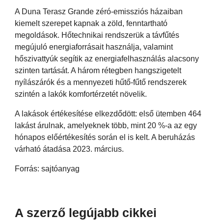
A Duna Terasz Grande zéró-emissziós házaiban
kiemelt szerepet kapnak a zöld, fenntartható
megoldások. Hőtechnikai rendszerük a távfűtés
megújuló energiaforrásait használja, valamint
hőszivattyúk segítik az energiafelhasználás alacsony
szinten tartását. A három rétegben hangszigetelt
nyílászárók és a mennyezeti hűtő-fűtő rendszerek
szintén a lakók komfortérzetét növelik.
A lakások értékesítése elkezdődött: első ütemben 464
lakást árulnak, amelyeknek több, mint 20 %-a az egy
hónapos előértékesítés során el is kelt. A beruházás
várható átadása 2023. március.
Forrás: sajtóanyag
A szerző legújabb cikkei