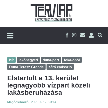
hír
lakónegyed
duna-part
foka-öböl
Duna Terasz Grande
zéró emisszió
Elstartolt a 13. kerület
legnagyobb vízpart közeli
lakásberuházása
MagócsiAnikó
|
2021.02.17. 23:14