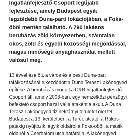
Ingatlanfejlesztő-Csoport legújabb
fejlesztése, amely Budapest egyik
legzöldebb Duna-parti lokációjában, a Foka-
öböl mentén található. A 790 lakásos
beruházás zöld környezetben, számtalan
okos, zöld és egyedi közösségi megoldással,
magas minőségű anyaghasználat mellett
valósul meg.
13 évvel ezelőtt, a város és a pesti Duna-part
találkozásánál elkezdődött a Duna Terasz Lakónegyed
építése. A beruházás mögött a D&B Ingatlanfejlesztő-
Csoport áll, amely 2008-ban, egy nemzetközi pénzügyi
befektető csoport hazai vállalataként alakult. A Duna
Terasz Lakónegyed tíz hektárnyi területet ölel fel
Budapest a 13. kerületben: a Turóc utcától a Rákos-
patakig nyújtózik, egyik oldalról a Foka-öböl, a másik
oldalról a Cserhalom utca határolja. A lakónegyed